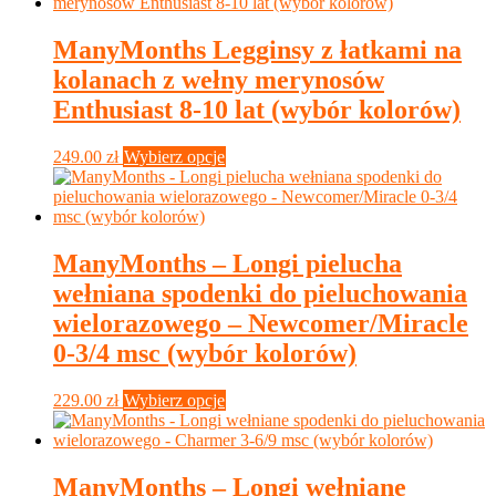
wynosiła:
wynosi:
ma
259.00 zł.
181.30 zł.
wiele
wariantów.
ManyMonths Legginsy z łatkami na
Opcje
kolanach z wełny merynosów
można
wybrać
Enthusiast 8-10 lat (wybór kolorów)
na
stronie
Ten
249.00
zł
Wybierz opcje
produktu
produkt
ma
wiele
wariantów.
Opcje
ManyMonths – Longi pielucha
można
wełniana spodenki do pieluchowania
wybrać
na
wielorazowego – Newcomer/Miracle
stronie
0-3/4 msc (wybór kolorów)
produktu
Ten
229.00
zł
Wybierz opcje
produkt
ma
wiele
wariantów.
ManyMonths – Longi wełniane