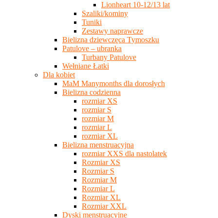
Lionheart 10-12/13 lat
Szaliki/kominy
Tuniki
Zestawy naprawcze
Bielizna dziewczęca Tymoszku
Patulove – ubranka
Turbany Patulove
Wełniane Łatki
Dla kobiet
MaM Manymonths dla dorosłych
Bielizna codzienna
rozmiar XS
rozmiar S
rozmiar M
rozmiar L
rozmiar XL
Bielizna menstruacyjna
rozmiar XXS dla nastolatek
Rozmiar XS
Rozmiar S
Rozmiar M
Rozmiar L
Rozmiar XL
Rozmiar XXL
Dyski menstruacyjne