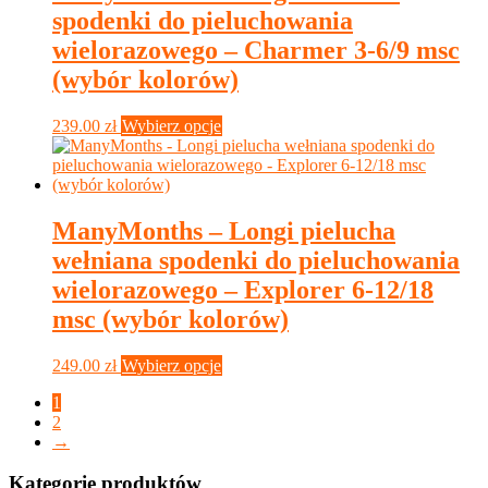
Opcje
spodenki do pieluchowania
można
wybrać
wielorazowego – Charmer 3-6/9 msc
na
(wybór kolorów)
stronie
produktu
Ten
239.00
zł
Wybierz opcje
produkt
ma
wiele
wariantów.
Opcje
ManyMonths – Longi pielucha
można
wełniana spodenki do pieluchowania
wybrać
na
wielorazowego – Explorer 6-12/18
stronie
msc (wybór kolorów)
produktu
Ten
249.00
zł
Wybierz opcje
produkt
1
ma
2
wiele
→
wariantów.
Opcje
Kategorie produktów
można