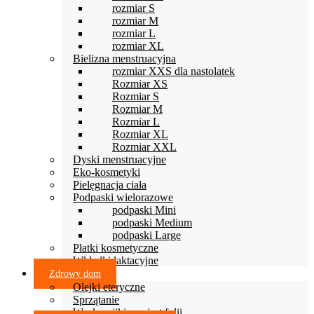
rozmiar S
rozmiar M
rozmiar L
rozmiar XL
Bielizna menstruacyjna
rozmiar XXS dla nastolatek
Rozmiar XS
Rozmiar S
Rozmiar M
Rozmiar L
Rozmiar XL
Rozmiar XXL
Dyski menstruacyjne
Eko-kosmetyki
Pielęgnacja ciała
Podpaski wielorazowe
podpaski Mini
podpaski Medium
podpaski Large
Płatki kosmetyczne
Wkładki laktacyjne
Zdrowy dom
Olejki eteryczne
Sprzątanie
Woskowijki zamiast folii