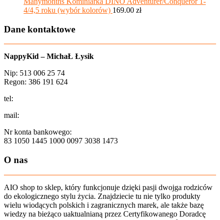
Manymonths Kominiarka DINO Adventurer/Conqueror 1-
4/4,5 roku (wybór kolorów)
169.00
zł
Dane kontaktowe
NappyKid – MichaŁ Łysik
Nip: 513 006 25 74
Regon: 386 191 624
tel:
+48 502 435 582
mail:
sklep@aio-shop.pl
Nr konta bankowego:
83 1050 1445 1000 0097 3038 1473
O nas
AIO shop to sklep, który funkcjonuje dzięki pasji dwojga rodziców
do ekologicznego stylu życia. Znajdziecie tu nie tylko produkty
wielu wiodących polskich i zagranicznych marek, ale także bazę
wiedzy na bieżąco uaktualnianą przez Certyfikowanego Doradcę