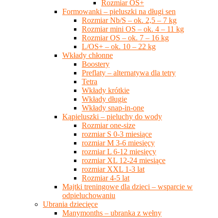
Rozmiar OS+
Formowanki – pieluszki na długi sen
Rozmiar Nb/S – ok. 2,5 – 7 kg
Rozmiar mini OS – ok. 4 – 11 kg
Rozmiar OS – ok. 7 – 16 kg
L/OS+ – ok. 10 – 22 kg
Wkłady chłonne
Boostery
Preflaty – alternatywa dla tetry
Tetra
Wkłady krótkie
Wkłady długie
Wkłady snap-in-one
Kąpieluszki – pieluchy do wody
Rozmiar one-size
rozmiar S 0-3 miesiące
rozmiar M 3-6 miesięcy
rozmiar L 6-12 miesięcy
rozmiar XL 12-24 miesiące
rozmiar XXL 1-3 lat
Rozmiar 4-5 lat
Majtki treningowe dla dzieci – wsparcie w
odpieluchowaniu
Ubrania dziecięce
Manymonths – ubranka z wełny