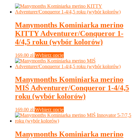
Manymonths Kominiarka merino
KITTY Adventurer/Conqueror 1-
4/4,5 roku (wybór kolorów)
Ten
169.00
zł
Wybierz opcje
produkt
ma
wiele
wariantów.
Manymonths Kominiarka merino
Opcje
MIŚ Adventurer/Conqueror 1-4/4,5
można
wybrać
roku (wybór kolorów)
na
stronie
Ten
169.00
zł
Wybierz opcje
produktu
produkt
ma
wiele
wariantów.
Manymonths Kominiarka merino
Opcje