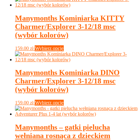
ma
wiele
wariantów.
Manymonths Kominiarka KITTY
Opcje
Charmer/Explorer 3-12/18 msc
można
wybrać
(wybór kolorów)
na
stronie
Ten
159.00
zł
Wybierz opcje
produktu
produkt
ma
wiele
wariantów.
Manymonths Kominiarka DINO
Opcje
Charmer/Explorer 3-12/18 msc
można
wybrać
(wybór kolorów)
na
stronie
Ten
159.00
zł
Wybierz opcje
produktu
produkt
ma
wiele
wariantów.
Manymonths – gatki pielucha
Opcje
wełniana rosnąca z dzieckiem
można