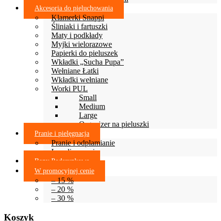
Akcesoria do pieluchowania
Klamerki Snappi
Śliniaki i fartuszki
Maty i podkłady
Myjki wielorazowe
Papierki do pieluszek
Wkładki „Sucha Pupa”
Wełniane Łatki
Wkładki wełniane
Worki PUL
Small
Medium
Large
Organizer na pieluszki
Pranie i pielęgnacja
Pranie i odplamianie
Lanolinowanie
Bony Podarunkowe
W promocyjnej cenie
– 15 %
– 20 %
– 30 %
Koszyk