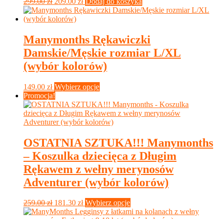
Pierwotna
Aktualna
299.00
zł
209.00
zł
Dodaj do koszyka
cena
cena
wynosiła:
wynosi:
299.00 zł.
209.00 zł.
Manymonths Rękawiczki
Damskie/Męskie rozmiar L/XL
(wybór kolorów)
Ten
149.00
zł
Wybierz opcje
produkt
Promocja!
ma
wiele
wariantów.
Opcje
można
OSTATNIA SZTUKA!!! Manymonths
wybrać
– Koszulka dziecięca z Długim
na
stronie
Rękawem z wełny merynosów
produktu
Adventurer (wybór kolorów)
Pierwotna
Aktualna
Ten
259.00
zł
181.30
zł
Wybierz opcje
cena
cena
produkt