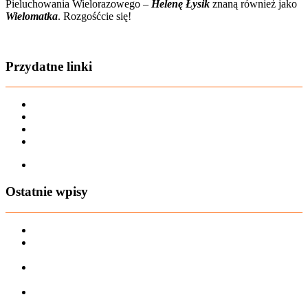
Pieluchowania Wielorazowego –
Helenę Łysik
znaną również jako
Wielomatka
. Rozgośćcie się!
Zobacz film o nas
Przydatne linki
Karta dużej rodziny
Regulamin sklepu
Regulamin Bonów Podarunkowych
Regulamin zwrotów
Zapisz się na AIO-shop Newsletter
Ostatnie wpisy
PREORDER Manymonths – czerwiec 2026
Manymonths Praktyczny przewodnik po ciepłej odzieży: Jak
ManyMonths zmienia zimową garderobę
Patulove Merino Set: Ciepło i styl przez cały rok: Odkryj moc
zestawów merino Patulove dla Twojego dziecka!
Pieluchy wielorazowe: jak zacząć tanio i oszczędzać na lata?