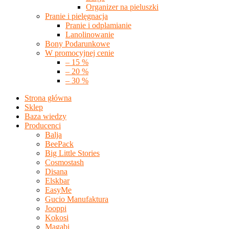
Organizer na pieluszki
Pranie i pielęgnacja
Pranie i odplamianie
Lanolinowanie
Bony Podarunkowe
W promocyjnej cenie
– 15 %
– 20 %
– 30 %
Strona główna
Sklep
Baza wiedzy
Producenci
Balja
BeePack
Big Little Stories
Cosmostash
Disana
Elskbar
EasyMe
Gucio Manufaktura
Jooppi
Kokosi
Magabi