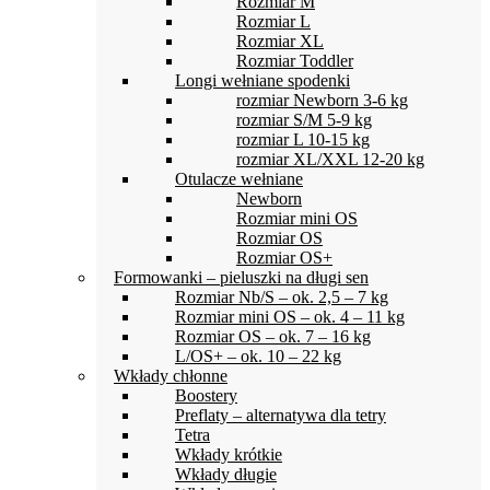
Rozmiar M
Rozmiar L
Rozmiar XL
Rozmiar Toddler
Longi wełniane spodenki
rozmiar Newborn 3-6 kg
rozmiar S/M 5-9 kg
rozmiar L 10-15 kg
rozmiar XL/XXL 12-20 kg
Otulacze wełniane
Newborn
Rozmiar mini OS
Rozmiar OS
Rozmiar OS+
Formowanki – pieluszki na długi sen
Rozmiar Nb/S – ok. 2,5 – 7 kg
Rozmiar mini OS – ok. 4 – 11 kg
Rozmiar OS – ok. 7 – 16 kg
L/OS+ – ok. 10 – 22 kg
Wkłady chłonne
Boostery
Preflaty – alternatywa dla tetry
Tetra
Wkłady krótkie
Wkłady długie