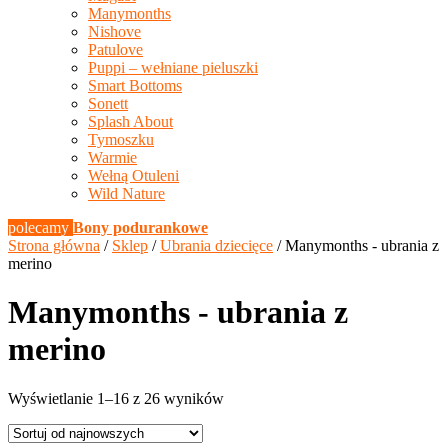
Manymonths
Nishove
Patulove
Puppi – wełniane pieluszki
Smart Bottoms
Sonett
Splash About
Tymoszku
Warmie
Wełną Otuleni
Wild Nature
polecamy
Bony podurankowe
Strona główna
/
Sklep
/
Ubrania dziecięce
/ Manymonths - ubrania z
merino
Manymonths - ubrania z
merino
Posortowane
Wyświetlanie 1–16 z 26 wyników
według
najnowszych