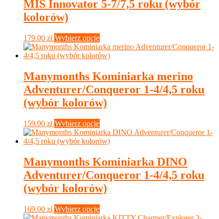
MIŚ Innovator 5-7/7,5 roku (wybór
można
wybrać
kolorów)
na
stronie
Ten
179.00
zł
Wybierz opcje
produktu
produkt
ma
wiele
wariantów.
Manymonths Kominiarka merino
Opcje
Adventurer/Conqueror 1-4/4,5 roku
można
wybrać
(wybór kolorów)
na
stronie
Ten
159.00
zł
Wybierz opcje
produktu
produkt
ma
wiele
wariantów.
Manymonths Kominiarka DINO
Opcje
Adventurer/Conqueror 1-4/4,5 roku
można
wybrać
(wybór kolorów)
na
stronie
Ten
169.00
zł
Wybierz opcje
produktu
produkt