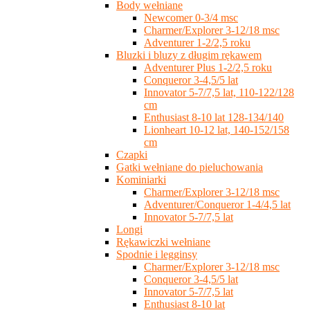
Body wełniane
Newcomer 0-3/4 msc
Charmer/Explorer 3-12/18 msc
Adventurer 1-2/2,5 roku
Bluzki i bluzy z długim rękawem
Adventurer Plus 1-2/2,5 roku
Conqueror 3-4,5/5 lat
Innovator 5-7/7,5 lat, 110-122/128
cm
Enthusiast 8-10 lat 128-134/140
Lionheart 10-12 lat, 140-152/158
cm
Czapki
Gatki wełniane do pieluchowania
Kominiarki
Charmer/Explorer 3-12/18 msc
Adventurer/Conqueror 1-4/4,5 lat
Innovator 5-7/7,5 lat
Longi
Rękawiczki wełniane
Spodnie i legginsy
Charmer/Explorer 3-12/18 msc
Conqueror 3-4,5/5 lat
Innovator 5-7/7,5 lat
Enthusiast 8-10 lat