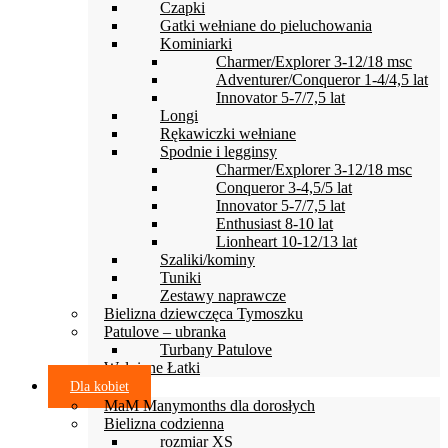
Czapki
Gatki wełniane do pieluchowania
Kominiarki
Charmer/Explorer 3-12/18 msc
Adventurer/Conqueror 1-4/4,5 lat
Innovator 5-7/7,5 lat
Longi
Rękawiczki wełniane
Spodnie i legginsy
Charmer/Explorer 3-12/18 msc
Conqueror 3-4,5/5 lat
Innovator 5-7/7,5 lat
Enthusiast 8-10 lat
Lionheart 10-12/13 lat
Szaliki/kominy
Tuniki
Zestawy naprawcze
Bielizna dziewczęca Tymoszku
Patulove – ubranka
Turbany Patulove
Wełniane Łatki
Dla kobiet
MaM Manymonths dla dorosłych
Bielizna codzienna
rozmiar XS