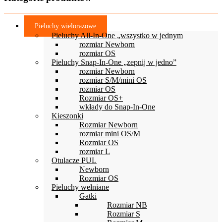
wybrać
na
stronie
Pieluchy wielorazowe
produktu
Pieluchy All-In-One „wszystko w jednym
rozmiar Newborn
rozmiar OS
Pieluchy Snap-In-One „zepnij w jedno”
rozmiar Newborn
rozmiar S/M/mini OS
rozmiar OS
Rozmiar OS+
wkłady do Snap-In-One
Kieszonki
Rozmiar Newborn
rozmiar mini OS/M
Rozmiar OS
rozmiar L
Otulacze PUL
Newborn
Rozmiar OS
Pieluchy wełniane
Gatki
Rozmiar NB
Rozmiar S