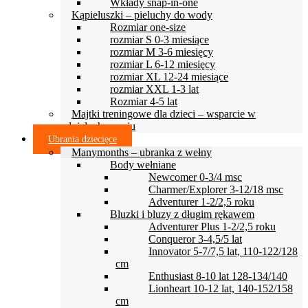
Wkłady snap-in-one
Kąpieluszki – pieluchy do wody
Rozmiar one-size
rozmiar S 0-3 miesiące
rozmiar M 3-6 miesięcy
rozmiar L 6-12 miesięcy
rozmiar XL 12-24 miesiące
rozmiar XXL 1-3 lat
Rozmiar 4-5 lat
Majtki treningowe dla dzieci – wsparcie w
odpieluchowaniu
Ubrania dziecięce
Manymonths – ubranka z wełny
Body wełniane
Newcomer 0-3/4 msc
Charmer/Explorer 3-12/18 msc
Adventurer 1-2/2,5 roku
Bluzki i bluzy z długim rękawem
Adventurer Plus 1-2/2,5 roku
Conqueror 3-4,5/5 lat
Innovator 5-7/7,5 lat, 110-122/128
cm
Enthusiast 8-10 lat 128-134/140
Lionheart 10-12 lat, 140-152/158
cm