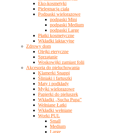
Eko-kosmetyki
Pielęgnacja ciała
Podpaski wielorazowe
podpaski Mini
podpaski Medium
podpaski Large
Płatki kosmetyczne
Wkładki laktacyjne
Zdrowy dom
Olejki eteryczne
Sprzątanie
Woskowijki zamiast folii
Akcesoria do pieluchowania
Klamerki Snappi
Śliniaki i fartuszki
Maty i podkłady
Myjki wielorazowe
Papierki do pieluszek
Wkładki „Sucha Pupa”
Wełniane Łatki
Wkładki wełniane
Worki PUL
Small
Medium
Large