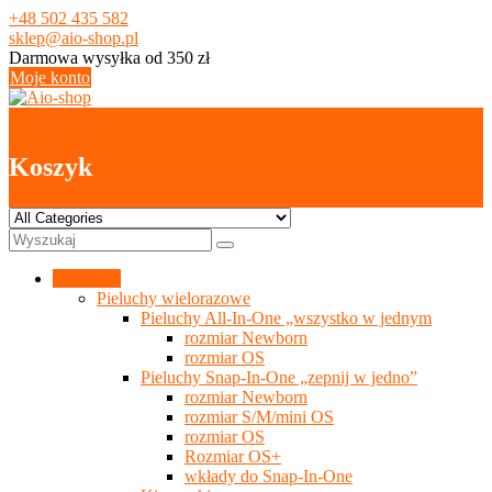
Skip
+48 502 435 582
to
sklep@aio-shop.pl
content
Darmowa wysyłka od 350 zł
Moje konto
0
Koszyk
Kategorie
Pieluchy wielorazowe
Pieluchy All-In-One „wszystko w jednym
rozmiar Newborn
rozmiar OS
Pieluchy Snap-In-One „zepnij w jedno”
rozmiar Newborn
rozmiar S/M/mini OS
rozmiar OS
Rozmiar OS+
wkłady do Snap-In-One