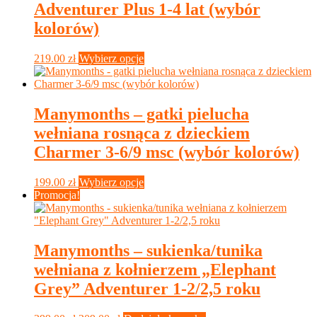
wybrać
Adventurer Plus 1-4 lat (wybór
na
kolorów)
stronie
produktu
Ten
219.00
zł
Wybierz opcje
produkt
ma
wiele
wariantów.
Manymonths – gatki pielucha
Opcje
wełniana rosnąca z dzieckiem
można
wybrać
Charmer 3-6/9 msc (wybór kolorów)
na
stronie
Ten
199.00
zł
Wybierz opcje
produktu
produkt
Promocja!
ma
wiele
wariantów.
Opcje
Manymonths – sukienka/tunika
można
wełniana z kołnierzem „Elephant
wybrać
na
Grey” Adventurer 1-2/2,5 roku
stronie
produktu