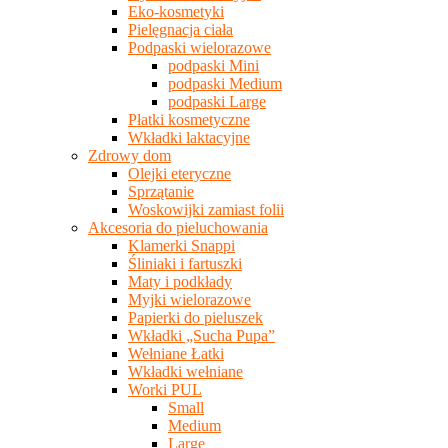
Eko-kosmetyki
Pielęgnacja ciała
Podpaski wielorazowe
podpaski Mini
podpaski Medium
podpaski Large
Płatki kosmetyczne
Wkładki laktacyjne
Zdrowy dom
Olejki eteryczne
Sprzątanie
Woskowijki zamiast folii
Akcesoria do pieluchowania
Klamerki Snappi
Śliniaki i fartuszki
Maty i podkłady
Myjki wielorazowe
Papierki do pieluszek
Wkładki „Sucha Pupa”
Wełniane Łatki
Wkładki wełniane
Worki PUL
Small
Medium
Large