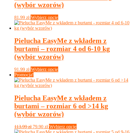
wybrać
(wybór wzorów)
na
stronie
Ten
81.99
zł
Wybierz opcje
produktu
produkt
ma
wiele
wariantów.
Pielucha EasyMe z wkładem z
Opcje
burtami – rozmiar 4 od 6-10 kg
można
wybrać
(wybór wzorów)
na
stronie
Ten
91.99
zł
Wybierz opcje
produktu
produkt
Promocja!
ma
wiele
wariantów.
Opcje
Pielucha EasyMe z wkładem z
można
burtami – rozmiar 6 od >14 kg
wybrać
na
(wybór wzorów)
stronie
produktu
Pierwotna
Aktualna
Ten
113.99
zł
79.90
zł
Wybierz opcje
cena
cena
produkt