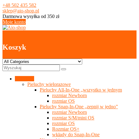
Skip
+48 502 435 582
to
sklep@aio-shop.pl
content
Darmowa wysyłka od 350 zł
Moje konto
0
Koszyk
Kategorie
Pieluchy wielorazowe
Pieluchy All-In-One „wszystko w jednym
rozmiar Newborn
rozmiar OS
Pieluchy Snap-In-One „zepnij w jedno”
rozmiar Newborn
rozmiar S/M/mini OS
rozmiar OS
Rozmiar OS+
wkłady do Snap-In-One