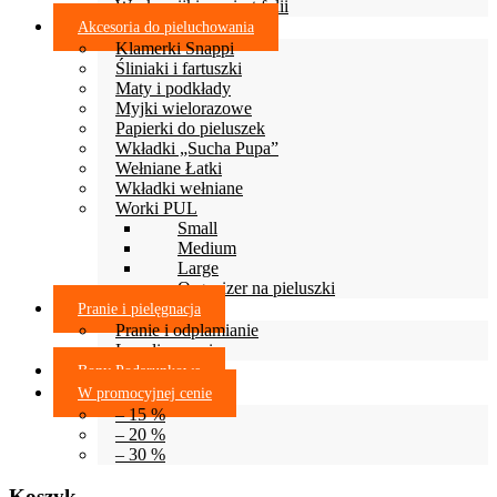
Woskowijki zamiast folii
Akcesoria do pieluchowania
Klamerki Snappi
Śliniaki i fartuszki
Maty i podkłady
Myjki wielorazowe
Papierki do pieluszek
Wkładki „Sucha Pupa”
Wełniane Łatki
Wkładki wełniane
Worki PUL
Small
Medium
Large
Organizer na pieluszki
Pranie i pielęgnacja
Pranie i odplamianie
Lanolinowanie
Bony Podarunkowe
W promocyjnej cenie
– 15 %
– 20 %
– 30 %
Koszyk