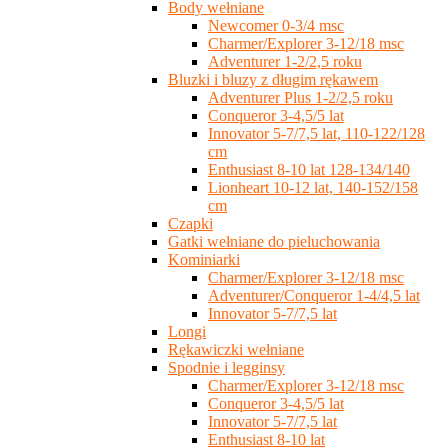
Body wełniane
Newcomer 0-3/4 msc
Charmer/Explorer 3-12/18 msc
Adventurer 1-2/2,5 roku
Bluzki i bluzy z długim rękawem
Adventurer Plus 1-2/2,5 roku
Conqueror 3-4,5/5 lat
Innovator 5-7/7,5 lat, 110-122/128
cm
Enthusiast 8-10 lat 128-134/140
Lionheart 10-12 lat, 140-152/158
cm
Czapki
Gatki wełniane do pieluchowania
Kominiarki
Charmer/Explorer 3-12/18 msc
Adventurer/Conqueror 1-4/4,5 lat
Innovator 5-7/7,5 lat
Longi
Rękawiczki wełniane
Spodnie i legginsy
Charmer/Explorer 3-12/18 msc
Conqueror 3-4,5/5 lat
Innovator 5-7/7,5 lat
Enthusiast 8-10 lat