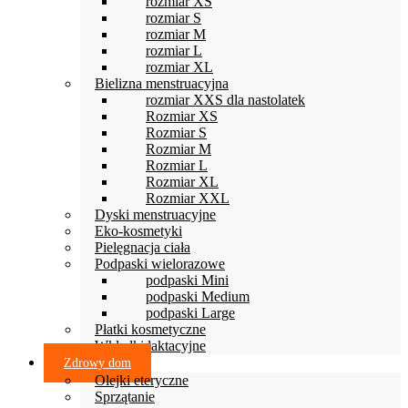
rozmiar XS
rozmiar S
rozmiar M
rozmiar L
rozmiar XL
Bielizna menstruacyjna
rozmiar XXS dla nastolatek
Rozmiar XS
Rozmiar S
Rozmiar M
Rozmiar L
Rozmiar XL
Rozmiar XXL
Dyski menstruacyjne
Eko-kosmetyki
Pielęgnacja ciała
Podpaski wielorazowe
podpaski Mini
podpaski Medium
podpaski Large
Płatki kosmetyczne
Wkładki laktacyjne
Zdrowy dom
Olejki eteryczne
Sprzątanie