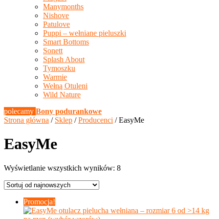
Manymonths
Nishove
Patulove
Puppi – wełniane pieluszki
Smart Bottoms
Sonett
Splash About
Tymoszku
Warmie
Wełną Otuleni
Wild Nature
polecamy
Bony podurankowe
Strona główna
/
Sklep
/
Producenci
/ EasyMe
EasyMe
Posortowane
Wyświetlanie wszystkich wyników: 8
według
najnowszych
Promocja!