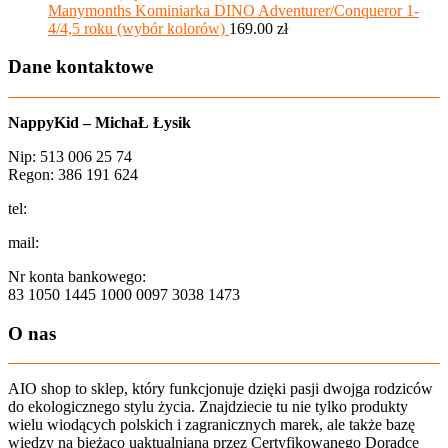
Manymonths Kominiarka DINO Adventurer/Conqueror 1-
4/4,5 roku (wybór kolorów)
169.00
zł
Dane kontaktowe
NappyKid – MichaŁ Łysik
Nip: 513 006 25 74
Regon: 386 191 624
tel:
+48 502 435 582
mail:
sklep@aio-shop.pl
Nr konta bankowego:
83 1050 1445 1000 0097 3038 1473
O nas
AIO shop to sklep, który funkcjonuje dzięki pasji dwojga rodziców
do ekologicznego stylu życia. Znajdziecie tu nie tylko produkty
wielu wiodących polskich i zagranicznych marek, ale także bazę
wiedzy na bieżąco uaktualnianą przez Certyfikowanego Doradcę