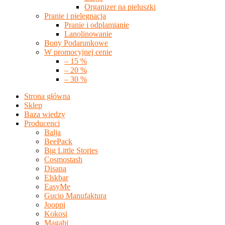
Organizer na pieluszki
Pranie i pielęgnacja
Pranie i odplamianie
Lanolinowanie
Bony Podarunkowe
W promocyjnej cenie
– 15 %
– 20 %
– 30 %
Strona główna
Sklep
Baza wiedzy
Producenci
Balja
BeePack
Big Little Stories
Cosmostash
Disana
Elskbar
EasyMe
Gucio Manufaktura
Jooppi
Kokosi
Magabi