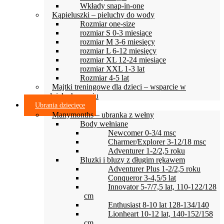
Wkłady snap-in-one
Kąpieluszki – pieluchy do wody
Rozmiar one-size
rozmiar S 0-3 miesiące
rozmiar M 3-6 miesięcy
rozmiar L 6-12 miesięcy
rozmiar XL 12-24 miesiące
rozmiar XXL 1-3 lat
Rozmiar 4-5 lat
Majtki treningowe dla dzieci – wsparcie w
odpieluchowaniu
Ubrania dziecięce
Manymonths – ubranka z wełny
Body wełniane
Newcomer 0-3/4 msc
Charmer/Explorer 3-12/18 msc
Adventurer 1-2/2,5 roku
Bluzki i bluzy z długim rękawem
Adventurer Plus 1-2/2,5 roku
Conqueror 3-4,5/5 lat
Innovator 5-7/7,5 lat, 110-122/128
cm
Enthusiast 8-10 lat 128-134/140
Lionheart 10-12 lat, 140-152/158
cm