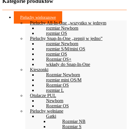
Kategorie produktów
produktu
21.99 zł
wiele
do
wariantów.
39.99 zł
Opcje
Pieluchy wielorazowe
można
Pieluchy All-In-One „wszystko w jednym
wybrać
rozmiar Newborn
na
rozmiar OS
stronie
Pieluchy Snap-In-One „zepnij w jedno”
produktu
rozmiar Newborn
rozmiar S/M/mini OS
rozmiar OS
Rozmiar OS+
wkłady do Snap-In-One
Kieszonki
Rozmiar Newborn
rozmiar mini OS/M
Rozmiar OS
rozmiar L
Otulacze PUL
Newborn
Rozmiar OS
Pieluchy wełniane
Gatki
Rozmiar NB
Rozmiar S