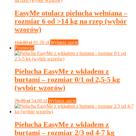
EasyMe otulacz pielucha wełniana –
rozmiar 6 od >14 kg na rzep (wybór
wzorów)
Pierwotna
Aktualna
Ten
114.00
zł
91.20
zł
Wybierz opcje
cena
cena
produkt
Promocja!
wynosiła:
wynosi:
ma
114.00 zł.
91.20 zł.
wiele
wariantów.
Opcje
Pielucha EasyMe z wkładem z
można
burtami – rozmiar 0/1 od 2,5-5 kg
wybrać
na
(wybór wzorów)
stronie
produktu
Pierwotna
Aktualna
Ten
76.99
zł
54.00
zł
Wybierz opcje
cena
cena
produkt
wynosiła:
wynosi:
ma
76.99 zł.
54.00 zł.
wiele
wariantów.
Pielucha EasyMe z wkładem z
Opcje
burtami – rozmiar 2/3 od 4-7 kg
można