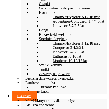
Czapki
Gatki wełniane do pieluchowania
Kominiarki
Charmer/Explorer 3-12/18 msc
Adventurer/Conqueror 1-4/4,5 lat
Innovator 5-7/7,5 lat
Longi
Rękawiczki wełniane
Spodnie i legginsy
Charmer/Explorer 3-12/18 msc
Conqueror 3-4,5/5 lat
Innovator 5-7/7,5 lat
Enthusiast 8-10 lat
Lionheart 10-12/13 lat
Szaliki/kominy
Tuniki
Zestawy naprawcze
Bielizna dziewczęca Tymoszku
Patulove – ubranka
Turbany Patulove
Wełniane Łatki
Dla kobiet
MaM Manymonths dla dorosłych
Bielizna codzienna