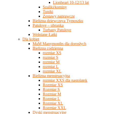
Lionheart 10-12/13 lat
Szaliki/kominy
Tuniki
Zestawy naprawcze
Bielizna dziewczęca Tymoszku
Patulove – ubranka
Turbany Patulove
Wełniane Łatki
Dla kobiet
MaM Manymonths dla dorosłych
Bielizna codzienna
rozmiar XS
rozmiar S
rozmiar M
rozmiar L
rozmiar XL
Bielizna menstruacyjna
rozmiar XXS dla nastolatek
Rozmiar XS
Rozmiar S
Rozmiar M
Rozmiar L
Rozmiar XL
Rozmiar XXL
Dyski menstruacyjne