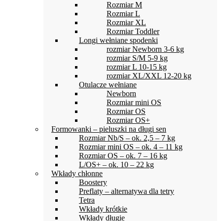
Rozmiar M
Rozmiar L
Rozmiar XL
Rozmiar Toddler
Longi wełniane spodenki
rozmiar Newborn 3-6 kg
rozmiar S/M 5-9 kg
rozmiar L 10-15 kg
rozmiar XL/XXL 12-20 kg
Otulacze wełniane
Newborn
Rozmiar mini OS
Rozmiar OS
Rozmiar OS+
Formowanki – pieluszki na długi sen
Rozmiar Nb/S – ok. 2,5 – 7 kg
Rozmiar mini OS – ok. 4 – 11 kg
Rozmiar OS – ok. 7 – 16 kg
L/OS+ – ok. 10 – 22 kg
Wkłady chłonne
Boostery
Preflaty – alternatywa dla tetry
Tetra
Wkłady krótkie
Wkłady długie