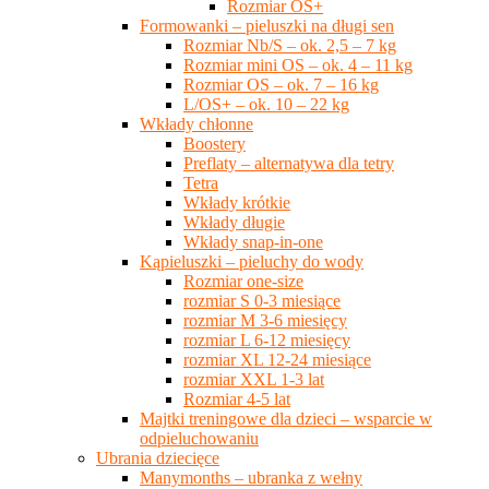
Rozmiar OS+
Formowanki – pieluszki na długi sen
Rozmiar Nb/S – ok. 2,5 – 7 kg
Rozmiar mini OS – ok. 4 – 11 kg
Rozmiar OS – ok. 7 – 16 kg
L/OS+ – ok. 10 – 22 kg
Wkłady chłonne
Boostery
Preflaty – alternatywa dla tetry
Tetra
Wkłady krótkie
Wkłady długie
Wkłady snap-in-one
Kąpieluszki – pieluchy do wody
Rozmiar one-size
rozmiar S 0-3 miesiące
rozmiar M 3-6 miesięcy
rozmiar L 6-12 miesięcy
rozmiar XL 12-24 miesiące
rozmiar XXL 1-3 lat
Rozmiar 4-5 lat
Majtki treningowe dla dzieci – wsparcie w
odpieluchowaniu
Ubrania dziecięce
Manymonths – ubranka z wełny