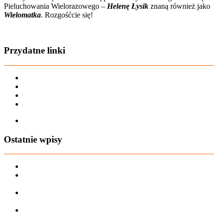
Pieluchowania Wielorazowego –
Helenę Łysik
znaną również jako
Wielomatka
. Rozgośćcie się!
Zobacz film o nas
Przydatne linki
Karta dużej rodziny
Regulamin sklepu
Regulamin Bonów Podarunkowych
Regulamin zwrotów
Zapisz się na AIO-shop Newsletter
Ostatnie wpisy
PREORDER Manymonths – czerwiec 2026
Manymonths Praktyczny przewodnik po ciepłej odzieży: Jak
ManyMonths zmienia zimową garderobę
Patulove Merino Set: Ciepło i styl przez cały rok: Odkryj moc
zestawów merino Patulove dla Twojego dziecka!
Pieluchy wielorazowe: jak zacząć tanio i oszczędzać na lata?