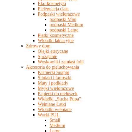
Eko-kosmetyki
Pielęgnacja ciała
Podpaski wielorazowe
podpaski Mini
podpaski Medium
podpaski Large
Płatki kosmetyczne
Wkładki laktacyjne
Zdrowy dom
Olejki eteryczne
Sprzątanie
Woskowijki zamiast folii
Akcesoria do pieluchowania
Klamerki Snappi
Śliniaki i fartuszki
Maty i podkłady
Myjki wielorazowe
Papierki do pieluszek
Wkładki „Sucha Pupa”
Wełniane Łatki
Wkładki wełniane
Worki PUL
Small
Medium
Large