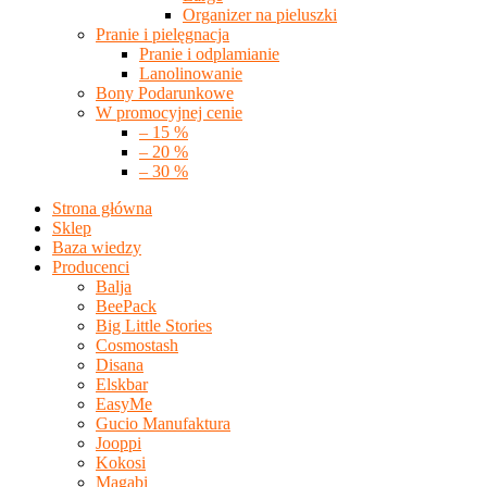
Organizer na pieluszki
Pranie i pielęgnacja
Pranie i odplamianie
Lanolinowanie
Bony Podarunkowe
W promocyjnej cenie
– 15 %
– 20 %
– 30 %
Strona główna
Sklep
Baza wiedzy
Producenci
Balja
BeePack
Big Little Stories
Cosmostash
Disana
Elskbar
EasyMe
Gucio Manufaktura
Jooppi
Kokosi
Magabi