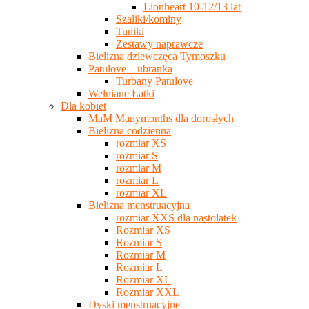
Lionheart 10-12/13 lat
Szaliki/kominy
Tuniki
Zestawy naprawcze
Bielizna dziewczęca Tymoszku
Patulove – ubranka
Turbany Patulove
Wełniane Łatki
Dla kobiet
MaM Manymonths dla dorosłych
Bielizna codzienna
rozmiar XS
rozmiar S
rozmiar M
rozmiar L
rozmiar XL
Bielizna menstruacyjna
rozmiar XXS dla nastolatek
Rozmiar XS
Rozmiar S
Rozmiar M
Rozmiar L
Rozmiar XL
Rozmiar XXL
Dyski menstruacyjne