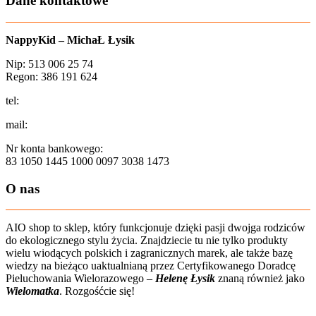
Dane kontaktowe
NappyKid – MichaŁ Łysik
Nip: 513 006 25 74
Regon: 386 191 624
tel:
+48 502 435 582
mail:
sklep@aio-shop.pl
Nr konta bankowego:
83 1050 1445 1000 0097 3038 1473
O nas
AIO shop to sklep, który funkcjonuje dzięki pasji dwojga rodziców
do ekologicznego stylu życia. Znajdziecie tu nie tylko produkty
wielu wiodących polskich i zagranicznych marek, ale także bazę
wiedzy na bieżąco uaktualnianą przez Certyfikowanego Doradcę
Pieluchowania Wielorazowego –
Helenę Łysik
znaną również jako
Wielomatka
. Rozgośćcie się!
Zobacz film o nas