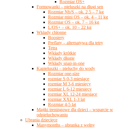
Rozmiar OS+
Formowanki – pieluszki na długi sen
Rozmiar Nb/S – ok. 2,5 – 7 kg
Rozmiar mini OS – ok. 4 – 11 kg
Rozmiar OS – ok. 7 – 16 kg
L/OS+ – ok. 10 – 22 kg
Wkłady chłonne
Boostery
Preflaty – alternatywa dla tetry
Tetra
Wkłady krótkie
Wkłady długie
Wkłady snap-in-one
Kąpieluszki – pieluchy do wody
Rozmiar one-size
rozmiar S 0-3 miesiące
rozmiar M 3-6 miesięcy
rozmiar L 6-12 miesięcy
rozmiar XL 12-24 miesiące
rozmiar XXL 1-3 lat
Rozmiar 4-5 lat
Majtki treningowe dla dzieci – wsparcie w
odpieluchowaniu
Ubrania dziecięce
Manymonths – ubranka z wełny