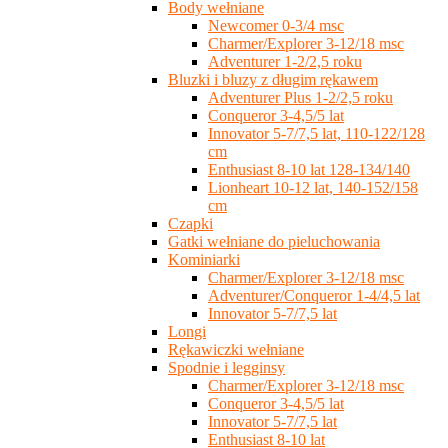
Body wełniane
Newcomer 0-3/4 msc
Charmer/Explorer 3-12/18 msc
Adventurer 1-2/2,5 roku
Bluzki i bluzy z długim rękawem
Adventurer Plus 1-2/2,5 roku
Conqueror 3-4,5/5 lat
Innovator 5-7/7,5 lat, 110-122/128
cm
Enthusiast 8-10 lat 128-134/140
Lionheart 10-12 lat, 140-152/158
cm
Czapki
Gatki wełniane do pieluchowania
Kominiarki
Charmer/Explorer 3-12/18 msc
Adventurer/Conqueror 1-4/4,5 lat
Innovator 5-7/7,5 lat
Longi
Rękawiczki wełniane
Spodnie i legginsy
Charmer/Explorer 3-12/18 msc
Conqueror 3-4,5/5 lat
Innovator 5-7/7,5 lat
Enthusiast 8-10 lat