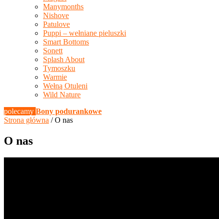
Manymonths
Nishove
Patulove
Puppi – wełniane pieluszki
Smart Bottoms
Sonett
Splash About
Tymoszku
Warmie
Wełną Otuleni
Wild Nature
polecamy
Bony podurankowe
Strona główna
/ O nas
O nas