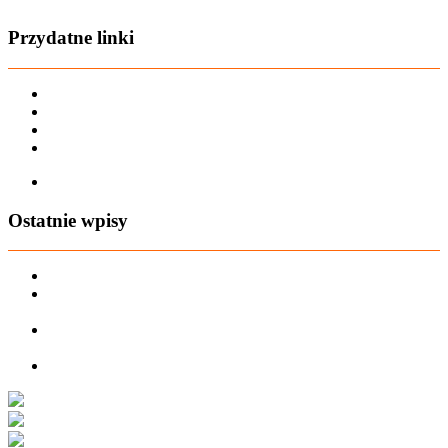
Przydatne linki
Karta dużej rodziny
Regulamin sklepu
Regulamin Bonów Podarunkowych
Regulamin zwrotów
Zapisz się na AIO-shop Newsletter
Ostatnie wpisy
PREORDER Manymonths – czerwiec 2026
Manymonths Praktyczny przewodnik po ciepłej odzieży: Jak
ManyMonths zmienia zimową garderobę
Patulove Merino Set: Ciepło i styl przez cały rok: Odkryj moc
zestawów merino Patulove dla Twojego dziecka!
Pieluchy wielorazowe: jak zacząć tanio i oszczędzać na lata?