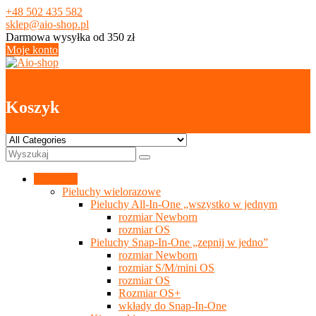
Skip
+48 502 435 582
to
sklep@aio-shop.pl
content
Darmowa wysyłka od 350 zł
Moje konto
0
Koszyk
Kategorie
Pieluchy wielorazowe
Pieluchy All-In-One „wszystko w jednym
rozmiar Newborn
rozmiar OS
Pieluchy Snap-In-One „zepnij w jedno”
rozmiar Newborn
rozmiar S/M/mini OS
rozmiar OS
Rozmiar OS+
wkłady do Snap-In-One