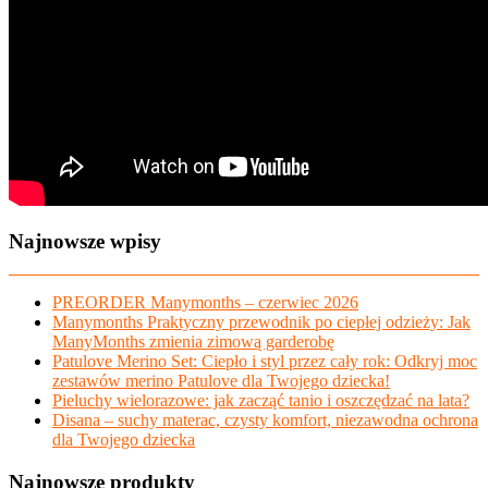
Najnowsze wpisy
PREORDER Manymonths – czerwiec 2026
Manymonths Praktyczny przewodnik po ciepłej odzieży: Jak
ManyMonths zmienia zimową garderobę
Patulove Merino Set: Ciepło i styl przez cały rok: Odkryj moc
zestawów merino Patulove dla Twojego dziecka!
Pieluchy wielorazowe: jak zacząć tanio i oszczędzać na lata?
Disana – suchy materac, czysty komfort, niezawodna ochrona
dla Twojego dziecka
Najnowsze produkty