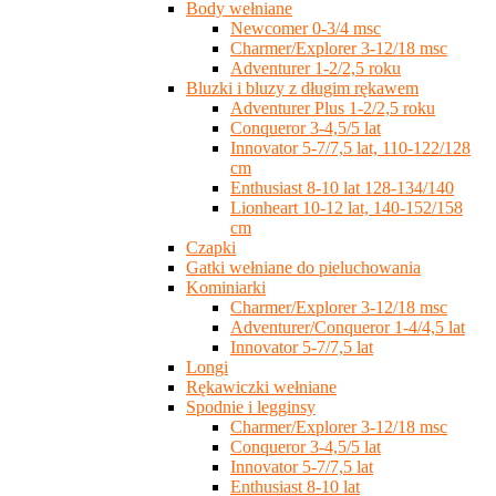
Body wełniane
Newcomer 0-3/4 msc
Charmer/Explorer 3-12/18 msc
Adventurer 1-2/2,5 roku
Bluzki i bluzy z długim rękawem
Adventurer Plus 1-2/2,5 roku
Conqueror 3-4,5/5 lat
Innovator 5-7/7,5 lat, 110-122/128
cm
Enthusiast 8-10 lat 128-134/140
Lionheart 10-12 lat, 140-152/158
cm
Czapki
Gatki wełniane do pieluchowania
Kominiarki
Charmer/Explorer 3-12/18 msc
Adventurer/Conqueror 1-4/4,5 lat
Innovator 5-7/7,5 lat
Longi
Rękawiczki wełniane
Spodnie i legginsy
Charmer/Explorer 3-12/18 msc
Conqueror 3-4,5/5 lat
Innovator 5-7/7,5 lat
Enthusiast 8-10 lat