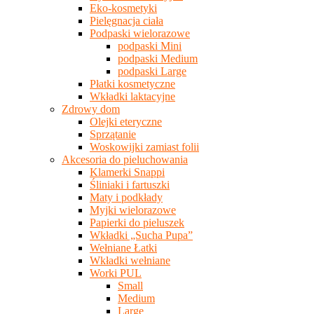
Eko-kosmetyki
Pielęgnacja ciała
Podpaski wielorazowe
podpaski Mini
podpaski Medium
podpaski Large
Płatki kosmetyczne
Wkładki laktacyjne
Zdrowy dom
Olejki eteryczne
Sprzątanie
Woskowijki zamiast folii
Akcesoria do pieluchowania
Klamerki Snappi
Śliniaki i fartuszki
Maty i podkłady
Myjki wielorazowe
Papierki do pieluszek
Wkładki „Sucha Pupa”
Wełniane Łatki
Wkładki wełniane
Worki PUL
Small
Medium
Large