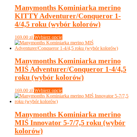
Manymonths Kominiarka merino
KITTY Adventurer/Conqueror 1-
4/4,5 roku (wybór kolorów)
Ten
169.00
zł
Wybierz opcje
produkt
ma
wiele
wariantów.
Manymonths Kominiarka merino
Opcje
MIŚ Adventurer/Conqueror 1-4/4,5
można
wybrać
roku (wybór kolorów)
na
stronie
Ten
169.00
zł
Wybierz opcje
produktu
produkt
ma
wiele
wariantów.
Manymonths Kominiarka merino
Opcje
MIŚ Innovator 5-7/7,5 roku (wybór
można
wybrać
kolorów)
na