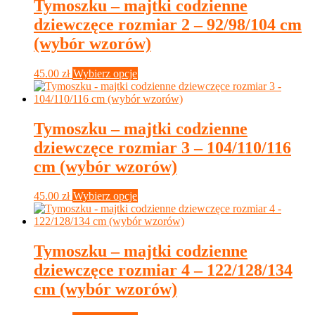
wariantów.
Tymoszku – majtki codzienne
Opcje
dziewczęce rozmiar 2 – 92/98/104 cm
można
wybrać
(wybór wzorów)
na
stronie
Ten
45.00
zł
Wybierz opcje
produktu
produkt
ma
wiele
wariantów.
Tymoszku – majtki codzienne
Opcje
dziewczęce rozmiar 3 – 104/110/116
można
wybrać
cm (wybór wzorów)
na
stronie
Ten
45.00
zł
Wybierz opcje
produktu
produkt
ma
wiele
wariantów.
Tymoszku – majtki codzienne
Opcje
dziewczęce rozmiar 4 – 122/128/134
można
wybrać
cm (wybór wzorów)
na
stronie