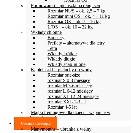
Rozmiar OS+
Formowanki – pieluszki na długi sen
Rozmiar Nb/S – ok. 2,5 – 7 kg
Rozmiar mini OS – ok. 4 – 11 kg
Rozmiar OS – ok. 7 – 16 kg
L/OS+ – ok. 10 – 22 kg
Wkłady chłonne
Boostery
Preflaty – alternatywa dla tetry
Tetra
Wkłady krótkie
Wkłady długie
Wkłady snap-in-one
Kąpieluszki – pieluchy do wody
Rozmiar one-size
rozmiar S 0-3 miesiące
rozmiar M 3-6 miesięcy
rozmiar L 6-12 miesięcy
rozmiar XL 12-24 miesiące
rozmiar XXL 1-3 lat
Rozmiar 4-5 lat
Majtki treningowe dla dzieci – wsparcie w
odpieluchowaniu
Ubrania dziecięce
Manymonths – ubranka z wełny