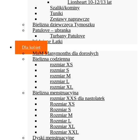
Lionheart 10-12/13 lat
Szaliki/kominy
Tuniki
Zestawy naprawcze
Bielizna dziewczęca Tymoszku
Patulove – ubranka
Turbany Patulove
Wełniane Łatki
Dla kobiet
MaM Manymonths dla dorosłych
Bielizna codzienna
rozmiar XS
rozmiar S
rozmiar M
rozmiar L
rozmiar XL
Bielizna menstruacyjna
rozmiar XXS dla nastolatek
Rozmiar XS
Rozmiar S
Rozmiar M
Rozmiar L
Rozmiar XL
Rozmiar XXL
Dyski menstruacyjne