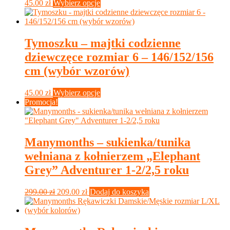
Ten
45.00
zł
Wybierz opcje
produktu
produkt
ma
wiele
wariantów.
Tymoszku – majtki codzienne
Opcje
dziewczęce rozmiar 6 – 146/152/156
można
wybrać
cm (wybór wzorów)
na
stronie
Ten
45.00
zł
Wybierz opcje
produktu
produkt
Promocja!
ma
wiele
wariantów.
Opcje
Manymonths – sukienka/tunika
można
wełniana z kołnierzem „Elephant
wybrać
na
Grey” Adventurer 1-2/2,5 roku
stronie
produktu
Pierwotna
Aktualna
299.00
zł
209.00
zł
Dodaj do koszyka
cena
cena
wynosiła:
wynosi:
299.00 zł.
209.00 zł.