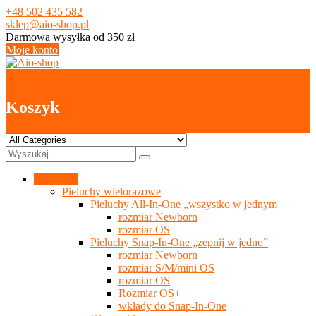
Skip
+48 502 435 582
to
sklep@aio-shop.pl
content
Darmowa wysyłka od 350 zł
Moje konto
0
Koszyk
Kategorie
Pieluchy wielorazowe
Pieluchy All-In-One „wszystko w jednym
rozmiar Newborn
rozmiar OS
Pieluchy Snap-In-One „zepnij w jedno”
rozmiar Newborn
rozmiar S/M/mini OS
rozmiar OS
Rozmiar OS+
wkłady do Snap-In-One