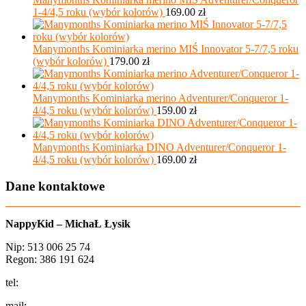
1-4/4,5 roku (wybór kolorów)
169.00
zł
Manymonths Kominiarka merino MIŚ Innovator 5-7/7,5 roku
(wybór kolorów)
179.00
zł
Manymonths Kominiarka merino Adventurer/Conqueror 1-
4/4,5 roku (wybór kolorów)
159.00
zł
Manymonths Kominiarka DINO Adventurer/Conqueror 1-
4/4,5 roku (wybór kolorów)
169.00
zł
Dane kontaktowe
NappyKid – MichaŁ Łysik
Nip: 513 006 25 74
Regon: 386 191 624
tel:
+48 502 435 582
mail:
sklep@aio-shop.pl