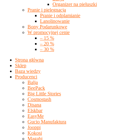
Organizer na pieluszki
Pranie i pielęgnacja
Pranie i odplamianie
Lanolinowanie
Bony Podarunkowe
W promocyjnej cenie
– 15 %
– 20 %
– 30 %
Strona główna
Sklep
Baza wiedzy
Producenci
Balja
BeePack
Big Little Stories
Cosmostash
Disana
Elskbar
EasyMe
Gucio Manufaktura
Jooppi
Kokosi
Magabi