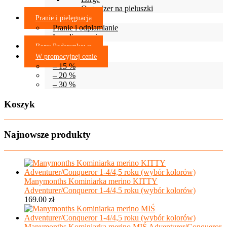
Organizer na pieluszki
Pranie i pielęgnacja
Pranie i odplamianie
Lanolinowanie
Bony Podarunkowe
W promocyjnej cenie
– 15 %
– 20 %
– 30 %
Koszyk
Najnowsze produkty
Manymonths Kominiarka merino KITTY
Adventurer/Conqueror 1-4/4,5 roku (wybór kolorów)
169.00
zł
Manymonths Kominiarka merino MIŚ Adventurer/Conqueror