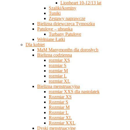
Lionheart 10-12/13 lat
Szaliki/kominy
Tuniki
Zestawy naprawcze
Bielizna dziewczęca Tymoszku
Patulove – ubranka
Turbany Patulove
Wełniane Łatki
Dla kobiet
MaM Manymonths dla dorosłych
Bielizna codzienna
rozmiar XS
rozmiar S
rozmiar M
rozmiar L
rozmiar XL
Bielizna menstruacyjna
rozmiar XXS dla nastolatek
Rozmiar XS
Rozmiar S
Rozmiar M
Rozmiar L
Rozmiar XL
Rozmiar XXL
Dyski menstruacyjne