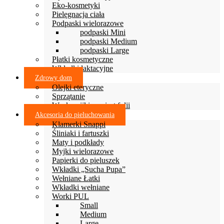
Eko-kosmetyki
Pielęgnacja ciała
Podpaski wielorazowe
podpaski Mini
podpaski Medium
podpaski Large
Płatki kosmetyczne
Wkładki laktacyjne
Zdrowy dom
Olejki eteryczne
Sprzątanie
Woskowijki zamiast folii
Akcesoria do pieluchowania
Klamerki Snappi
Śliniaki i fartuszki
Maty i podkłady
Myjki wielorazowe
Papierki do pieluszek
Wkładki „Sucha Pupa”
Wełniane Łatki
Wkładki wełniane
Worki PUL
Small
Medium
Large