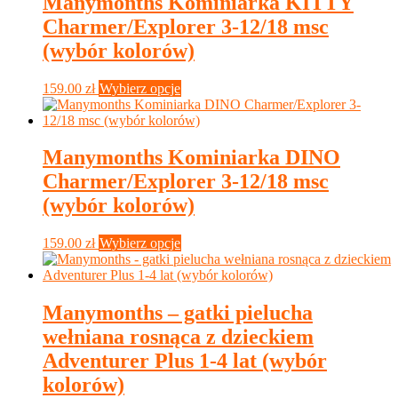
Manymonths Kominiarka KITTY
Opcje
Charmer/Explorer 3-12/18 msc
można
wybrać
(wybór kolorów)
na
stronie
Ten
159.00
zł
Wybierz opcje
produktu
produkt
ma
wiele
wariantów.
Manymonths Kominiarka DINO
Opcje
Charmer/Explorer 3-12/18 msc
można
wybrać
(wybór kolorów)
na
stronie
Ten
159.00
zł
Wybierz opcje
produktu
produkt
ma
wiele
wariantów.
Manymonths – gatki pielucha
Opcje
wełniana rosnąca z dzieckiem
można
wybrać
Adventurer Plus 1-4 lat (wybór
na
kolorów)
stronie