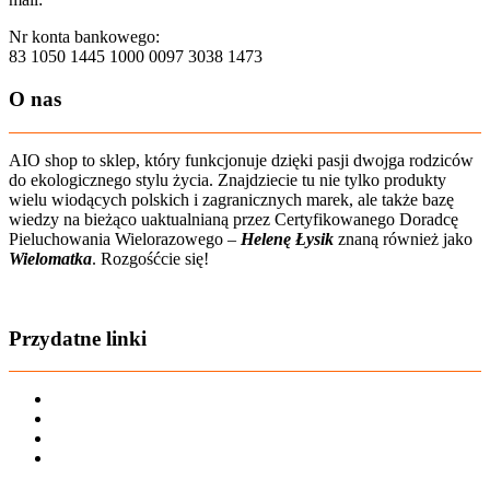
Nr konta bankowego:
83 1050 1445 1000 0097 3038 1473
O nas
AIO shop to sklep, który funkcjonuje dzięki pasji dwojga rodziców
do ekologicznego stylu życia. Znajdziecie tu nie tylko produkty
wielu wiodących polskich i zagranicznych marek, ale także bazę
wiedzy na bieżąco uaktualnianą przez Certyfikowanego Doradcę
Pieluchowania Wielorazowego –
Helenę Łysik
znaną również jako
Wielomatka
. Rozgośćcie się!
Zobacz film o nas
Przydatne linki
Karta dużej rodziny
Regulamin sklepu
Regulamin Bonów Podarunkowych
Regulamin zwrotów