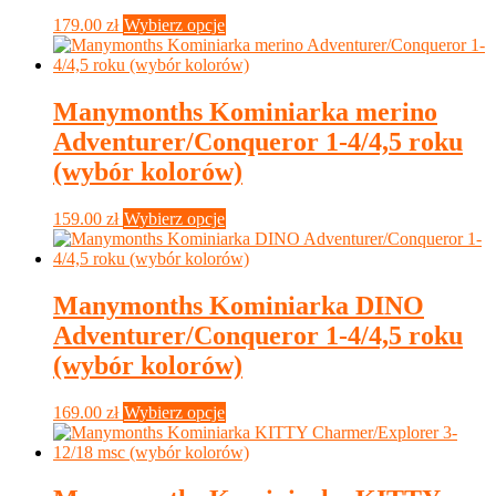
stronie
Ten
179.00
zł
Wybierz opcje
produktu
produkt
ma
wiele
wariantów.
Manymonths Kominiarka merino
Opcje
Adventurer/Conqueror 1-4/4,5 roku
można
wybrać
(wybór kolorów)
na
stronie
Ten
159.00
zł
Wybierz opcje
produktu
produkt
ma
wiele
wariantów.
Manymonths Kominiarka DINO
Opcje
Adventurer/Conqueror 1-4/4,5 roku
można
wybrać
(wybór kolorów)
na
stronie
Ten
169.00
zł
Wybierz opcje
produktu
produkt
ma
wiele
wariantów.