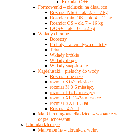
Rozmiar OS+
Formowanki – pieluszki na długi sen
Rozmiar Nb/S – ok. 2,5 – 7 kg
Rozmiar mini OS – ok. 4 – 11 kg
Rozmiar OS – ok. 7 – 16 kg
L/OS+ – ok. 10 – 22 kg
Wkłady chłonne
Boostery
Preflaty – alternatywa dla tetry
Tetra
Wkłady krótkie
Wkłady długie
Wkłady snap-in-one
Kąpieluszki – pieluchy do wody
Rozmiar one-size
rozmiar S 0-3 miesiące
rozmiar M 3-6 miesięcy
rozmiar L 6-12 miesięcy
rozmiar XL 12-24 miesiące
rozmiar XXL 1-3 lat
Rozmiar 4-5 lat
Majtki treningowe dla dzieci – wsparcie w
odpieluchowaniu
Ubrania dziecięce
Manymonths – ubranka z wełny