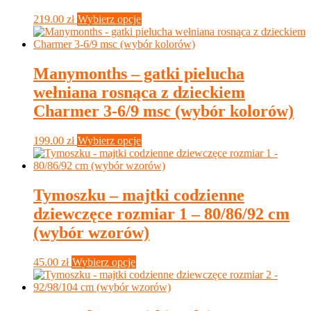
produktu
Ten
219.00
zł
Wybierz opcje
produkt
ma
wiele
wariantów.
Manymonths – gatki pielucha
Opcje
wełniana rosnąca z dzieckiem
można
wybrać
Charmer 3-6/9 msc (wybór kolorów)
na
stronie
Ten
199.00
zł
Wybierz opcje
produktu
produkt
ma
wiele
wariantów.
Tymoszku – majtki codzienne
Opcje
dziewczęce rozmiar 1 – 80/86/92 cm
można
wybrać
(wybór wzorów)
na
stronie
Ten
45.00
zł
Wybierz opcje
produktu
produkt
ma
wiele