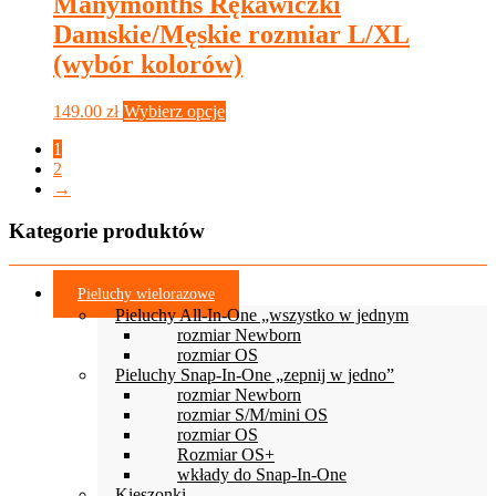
Manymonths Rękawiczki
Damskie/Męskie rozmiar L/XL
(wybór kolorów)
Ten
149.00
zł
Wybierz opcje
produkt
1
ma
2
wiele
→
wariantów.
Opcje
Kategorie produktów
można
wybrać
na
stronie
Pieluchy wielorazowe
produktu
Pieluchy All-In-One „wszystko w jednym
rozmiar Newborn
rozmiar OS
Pieluchy Snap-In-One „zepnij w jedno”
rozmiar Newborn
rozmiar S/M/mini OS
rozmiar OS
Rozmiar OS+
wkłady do Snap-In-One
Kieszonki