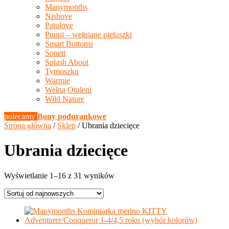
Manymonths
Nishove
Patulove
Puppi – wełniane pieluszki
Smart Bottoms
Sonett
Splash About
Tymoszku
Warmie
Wełną Otuleni
Wild Nature
polecamy
Bony podurankowe
Strona główna
/
Sklep
/ Ubrania dziecięce
Ubrania dziecięce
Posortowane
Wyświetlanie 1–16 z 31 wyników
według
najnowszych