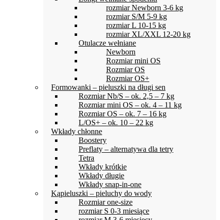
rozmiar Newborn 3-6 kg
rozmiar S/M 5-9 kg
rozmiar L 10-15 kg
rozmiar XL/XXL 12-20 kg
Otulacze wełniane
Newborn
Rozmiar mini OS
Rozmiar OS
Rozmiar OS+
Formowanki – pieluszki na długi sen
Rozmiar Nb/S – ok. 2,5 – 7 kg
Rozmiar mini OS – ok. 4 – 11 kg
Rozmiar OS – ok. 7 – 16 kg
L/OS+ – ok. 10 – 22 kg
Wkłady chłonne
Boostery
Preflaty – alternatywa dla tetry
Tetra
Wkłady krótkie
Wkłady długie
Wkłady snap-in-one
Kąpieluszki – pieluchy do wody
Rozmiar one-size
rozmiar S 0-3 miesiące
rozmiar M 3-6 miesięcy