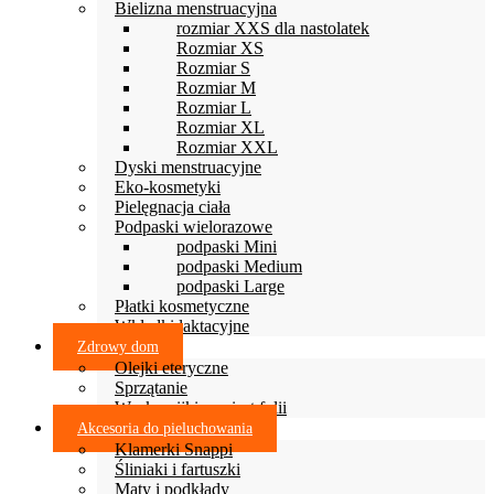
Bielizna menstruacyjna
rozmiar XXS dla nastolatek
Rozmiar XS
Rozmiar S
Rozmiar M
Rozmiar L
Rozmiar XL
Rozmiar XXL
Dyski menstruacyjne
Eko-kosmetyki
Pielęgnacja ciała
Podpaski wielorazowe
podpaski Mini
podpaski Medium
podpaski Large
Płatki kosmetyczne
Wkładki laktacyjne
Zdrowy dom
Olejki eteryczne
Sprzątanie
Woskowijki zamiast folii
Akcesoria do pieluchowania
Klamerki Snappi
Śliniaki i fartuszki
Maty i podkłady