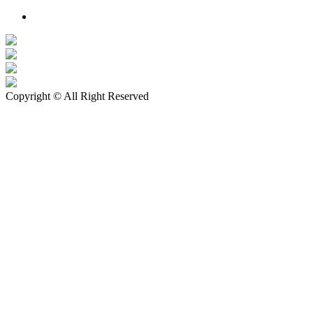
zestawów merino Patulove dla Twojego dziecka!
Pieluchy wielorazowe: jak zacząć tanio i oszczędzać na lata?
Copyright © All Right Reserved