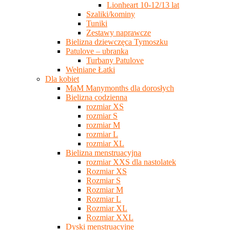
Lionheart 10-12/13 lat
Szaliki/kominy
Tuniki
Zestawy naprawcze
Bielizna dziewczęca Tymoszku
Patulove – ubranka
Turbany Patulove
Wełniane Łatki
Dla kobiet
MaM Manymonths dla dorosłych
Bielizna codzienna
rozmiar XS
rozmiar S
rozmiar M
rozmiar L
rozmiar XL
Bielizna menstruacyjna
rozmiar XXS dla nastolatek
Rozmiar XS
Rozmiar S
Rozmiar M
Rozmiar L
Rozmiar XL
Rozmiar XXL
Dyski menstruacyjne