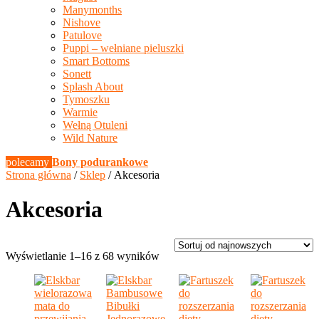
Manymonths
Nishove
Patulove
Puppi – wełniane pieluszki
Smart Bottoms
Sonett
Splash About
Tymoszku
Warmie
Wełną Otuleni
Wild Nature
polecamy
Bony podurankowe
Strona główna
/
Sklep
/ Akcesoria
Akcesoria
Posortowane
Wyświetlanie 1–16 z 68 wyników
według
najnowszych