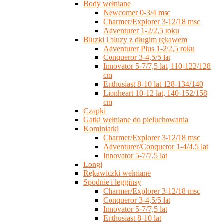
Body wełniane
Newcomer 0-3/4 msc
Charmer/Explorer 3-12/18 msc
Adventurer 1-2/2,5 roku
Bluzki i bluzy z długim rękawem
Adventurer Plus 1-2/2,5 roku
Conqueror 3-4,5/5 lat
Innovator 5-7/7,5 lat, 110-122/128
cm
Enthusiast 8-10 lat 128-134/140
Lionheart 10-12 lat, 140-152/158
cm
Czapki
Gatki wełniane do pieluchowania
Kominiarki
Charmer/Explorer 3-12/18 msc
Adventurer/Conqueror 1-4/4,5 lat
Innovator 5-7/7,5 lat
Longi
Rękawiczki wełniane
Spodnie i legginsy
Charmer/Explorer 3-12/18 msc
Conqueror 3-4,5/5 lat
Innovator 5-7/7,5 lat
Enthusiast 8-10 lat