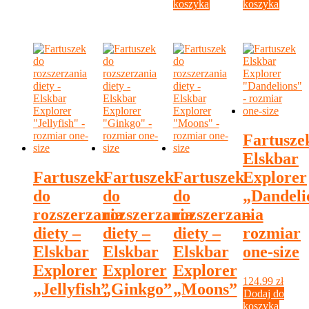
koszyka
koszyka
Fartusze
Elskbar
Fartuszek
Fartuszek
Fartuszek
Explorer
do
do
do
„Dandeli
rozszerzania
rozszerzania
rozszerzania
–
diety –
diety –
diety –
rozmiar
Elskbar
Elskbar
Elskbar
one-size
Explorer
Explorer
Explorer
124.99
zł
„Jellyfish”
„Ginkgo”
„Moons”
Dodaj do
–
–
–
koszyka