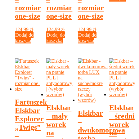
rozmiar
rozmiar
rozmiar
one-size
one-size
one-size
124.99
zł
124.99
zł
124.99
zł
Dodaj do
Dodaj do
Dodaj do
koszyka
koszyka
koszyka
Fartuszek
Elskbar
Elskbar
Elskbar
Elskbar
– mały
– średni
Explorer
–
worek
worek
„Twigs”
dwukomorowa
na
na
–
torba