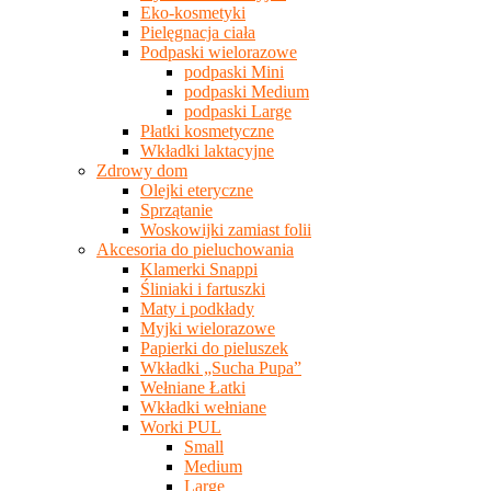
Eko-kosmetyki
Pielęgnacja ciała
Podpaski wielorazowe
podpaski Mini
podpaski Medium
podpaski Large
Płatki kosmetyczne
Wkładki laktacyjne
Zdrowy dom
Olejki eteryczne
Sprzątanie
Woskowijki zamiast folii
Akcesoria do pieluchowania
Klamerki Snappi
Śliniaki i fartuszki
Maty i podkłady
Myjki wielorazowe
Papierki do pieluszek
Wkładki „Sucha Pupa”
Wełniane Łatki
Wkładki wełniane
Worki PUL
Small
Medium
Large