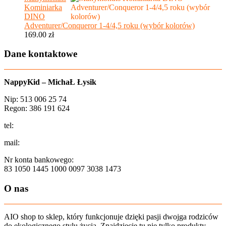
Kominiarka
DINO
Adventurer/Conqueror 1-4/4,5 roku (wybór kolorów)
169.00
zł
Dane kontaktowe
NappyKid – MichaŁ Łysik
Nip: 513 006 25 74
Regon: 386 191 624
tel:
+48 502 435 582
mail:
sklep@aio-shop.pl
Nr konta bankowego:
83 1050 1445 1000 0097 3038 1473
O nas
AIO shop to sklep, który funkcjonuje dzięki pasji dwojga rodziców
do ekologicznego stylu życia. Znajdziecie tu nie tylko produkty