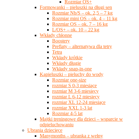
Rozmiar OS+
Formowanki – pieluszki na długi sen
Rozmiar Nb/S – ok. 2,5 – 7 kg
Rozmiar mini OS – ok. 4 – 11 kg
Rozmiar OS – ok. 7 – 16 kg
L/OS+ – ok. 10 – 22 kg
Wkłady chłonne
Boostery
Preflaty – alternatywa dla tetry
Tetra
Wkłady krótkie
Wkłady długie
Wkłady snap-in-one
Kąpieluszki – pieluchy do wody
Rozmiar one-size
rozmiar S 0-3 miesiące
rozmiar M 3-6 miesięcy
rozmiar L 6-12 miesięcy
rozmiar XL 12-24 miesiące
rozmiar XXL 1-3 lat
Rozmiar 4-5 lat
Majtki treningowe dla dzieci – wsparcie w
odpieluchowaniu
Ubrania dziecięce
Manymonths – ubranka z wełny