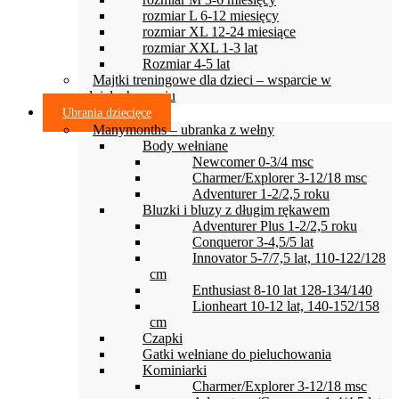
rozmiar L 6-12 miesięcy
rozmiar XL 12-24 miesiące
rozmiar XXL 1-3 lat
Rozmiar 4-5 lat
Majtki treningowe dla dzieci – wsparcie w
odpieluchowaniu
Ubrania dziecięce
Manymonths – ubranka z wełny
Body wełniane
Newcomer 0-3/4 msc
Charmer/Explorer 3-12/18 msc
Adventurer 1-2/2,5 roku
Bluzki i bluzy z długim rękawem
Adventurer Plus 1-2/2,5 roku
Conqueror 3-4,5/5 lat
Innovator 5-7/7,5 lat, 110-122/128
cm
Enthusiast 8-10 lat 128-134/140
Lionheart 10-12 lat, 140-152/158
cm
Czapki
Gatki wełniane do pieluchowania
Kominiarki
Charmer/Explorer 3-12/18 msc