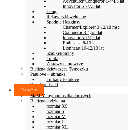
Adventurer/Conqueror 1-4/4,5 lat
Innovator 5-7/7,5 lat
Longi
Rękawiczki wełniane
Spodnie i legginsy
Charmer/Explorer 3-12/18 msc
Conqueror 3-4,5/5 lat
Innovator 5-7/7,5 lat
Enthusiast 8-10 lat
Lionheart 10-12/13 lat
Szaliki/kominy
Tuniki
Zestawy naprawcze
Bielizna dziewczęca Tymoszku
Patulove – ubranka
Turbany Patulove
Wełniane Łatki
Dla kobiet
MaM Manymonths dla dorosłych
Bielizna codzienna
rozmiar XS
rozmiar S
rozmiar M
rozmiar L
rozmiar XL