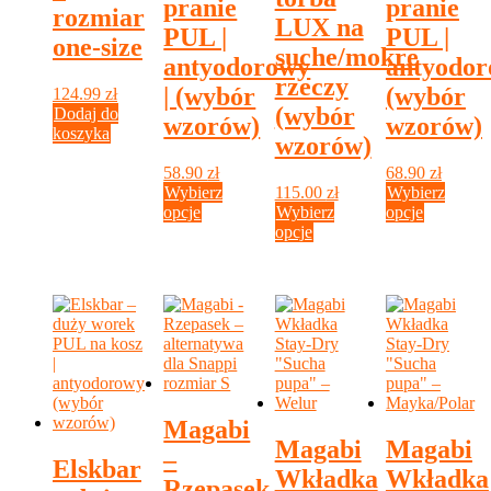
pranie
pranie
rozmiar
LUX na
PUL |
PUL |
one-size
suche/mokre
antyodorowy
antyodo
rzeczy
| (wybór
(wybór
124.99
zł
(wybór
Dodaj do
wzorów)
wzorów)
koszyka
wzorów)
58.90
zł
68.90
zł
Wybierz
115.00
zł
Wybierz
Ten
Ten
opcje
Wybierz
opcje
produkt
Ten
produkt
opcje
ma
produkt
ma
wiele
ma
wiele
wariantów.
wiele
wariantó
Opcje
wariantów.
Opcje
można
Opcje
można
wybrać
można
wybrać
na
wybrać
na
stronie
na
stronie
produktu
stronie
produktu
Magabi
produktu
Magabi
Magabi
–
Elskbar
Wkładka
Wkładka
Rzepasek