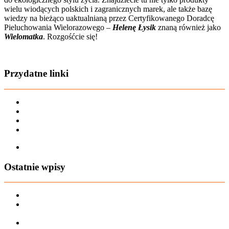
wielu wiodących polskich i zagranicznych marek, ale także bazę
wiedzy na bieżąco uaktualnianą przez Certyfikowanego Doradcę
Pieluchowania Wielorazowego –
Helenę Łysik
znaną również jako
Wielomatka
. Rozgośćcie się!
Zobacz film o nas
Przydatne linki
Karta dużej rodziny
Regulamin sklepu
Regulamin Bonów Podarunkowych
Regulamin zwrotów
Zapisz się na AIO-shop Newsletter
Ostatnie wpisy
PREORDER Manymonths – czerwiec 2026
Manymonths Praktyczny przewodnik po ciepłej odzieży: Jak
ManyMonths zmienia zimową garderobę
Patulove Merino Set: Ciepło i styl przez cały rok: Odkryj moc