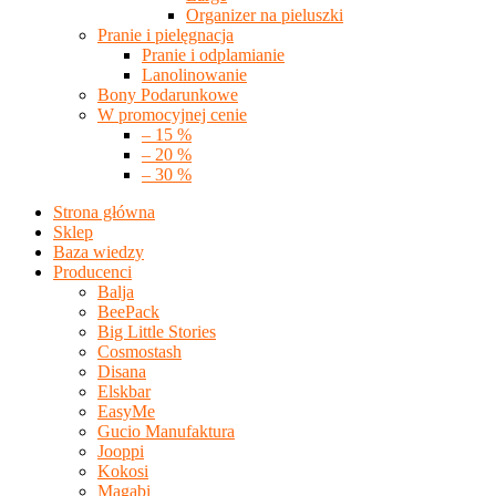
Organizer na pieluszki
Pranie i pielęgnacja
Pranie i odplamianie
Lanolinowanie
Bony Podarunkowe
W promocyjnej cenie
– 15 %
– 20 %
– 30 %
Strona główna
Sklep
Baza wiedzy
Producenci
Balja
BeePack
Big Little Stories
Cosmostash
Disana
Elskbar
EasyMe
Gucio Manufaktura
Jooppi
Kokosi
Magabi