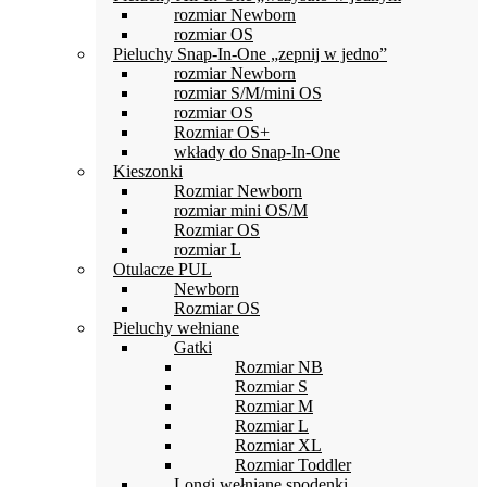
rozmiar Newborn
rozmiar OS
Pieluchy Snap-In-One „zepnij w jedno”
rozmiar Newborn
rozmiar S/M/mini OS
rozmiar OS
Rozmiar OS+
wkłady do Snap-In-One
Kieszonki
Rozmiar Newborn
rozmiar mini OS/M
Rozmiar OS
rozmiar L
Otulacze PUL
Newborn
Rozmiar OS
Pieluchy wełniane
Gatki
Rozmiar NB
Rozmiar S
Rozmiar M
Rozmiar L
Rozmiar XL
Rozmiar Toddler
Longi wełniane spodenki