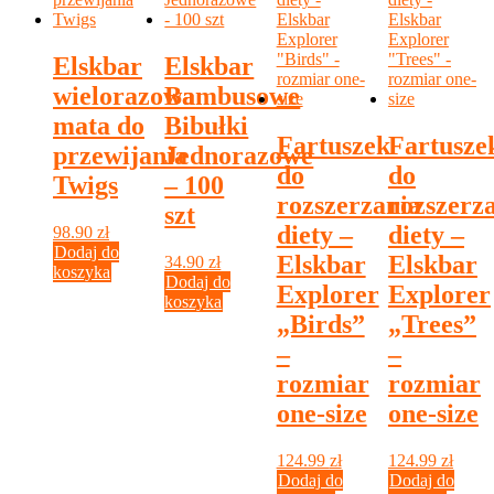
Elskbar
Elskbar
wielorazowa
Bambusowe
mata do
Bibułki
Fartuszek
Fartusze
przewijania
Jednorazowe
do
do
Twigs
– 100
rozszerzania
rozszerz
szt
diety –
diety –
98.90
zł
Dodaj do
Elskbar
Elskbar
34.90
zł
koszyka
Dodaj do
Explorer
Explorer
koszyka
„Birds”
„Trees”
–
–
rozmiar
rozmiar
one-size
one-size
124.99
zł
124.99
zł
Dodaj do
Dodaj do