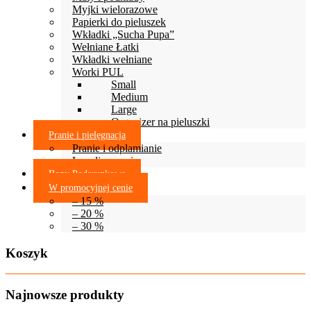
Myjki wielorazowe
Papierki do pieluszek
Wkładki „Sucha Pupa”
Wełniane Łatki
Wkładki wełniane
Worki PUL
Small
Medium
Large
Organizer na pieluszki
Pranie i pielęgnacja
Pranie i odplamianie
Lanolinowanie
Bony Podarunkowe
W promocyjnej cenie
– 15 %
– 20 %
– 30 %
Koszyk
Najnowsze produkty