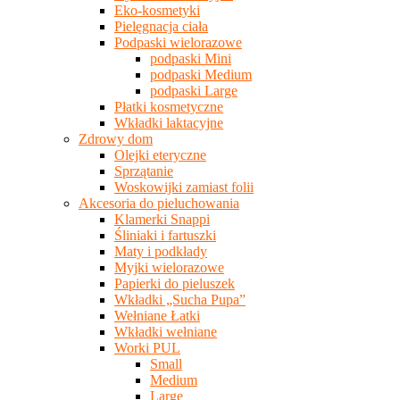
Eko-kosmetyki
Pielęgnacja ciała
Podpaski wielorazowe
podpaski Mini
podpaski Medium
podpaski Large
Płatki kosmetyczne
Wkładki laktacyjne
Zdrowy dom
Olejki eteryczne
Sprzątanie
Woskowijki zamiast folii
Akcesoria do pieluchowania
Klamerki Snappi
Śliniaki i fartuszki
Maty i podkłady
Myjki wielorazowe
Papierki do pieluszek
Wkładki „Sucha Pupa”
Wełniane Łatki
Wkładki wełniane
Worki PUL
Small
Medium
Large