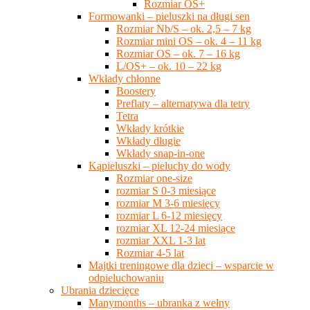
Rozmiar OS+
Formowanki – pieluszki na długi sen
Rozmiar Nb/S – ok. 2,5 – 7 kg
Rozmiar mini OS – ok. 4 – 11 kg
Rozmiar OS – ok. 7 – 16 kg
L/OS+ – ok. 10 – 22 kg
Wkłady chłonne
Boostery
Preflaty – alternatywa dla tetry
Tetra
Wkłady krótkie
Wkłady długie
Wkłady snap-in-one
Kąpieluszki – pieluchy do wody
Rozmiar one-size
rozmiar S 0-3 miesiące
rozmiar M 3-6 miesięcy
rozmiar L 6-12 miesięcy
rozmiar XL 12-24 miesiące
rozmiar XXL 1-3 lat
Rozmiar 4-5 lat
Majtki treningowe dla dzieci – wsparcie w
odpieluchowaniu
Ubrania dziecięce
Manymonths – ubranka z wełny