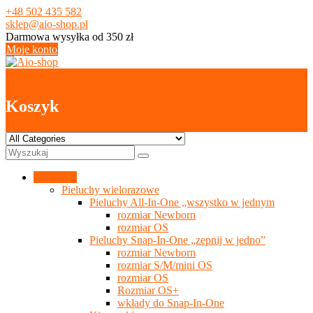
Skip
+48 502 435 582
to
sklep@aio-shop.pl
content
Darmowa wysyłka od 350 zł
Moje konto
0
Koszyk
Kategorie
Pieluchy wielorazowe
Pieluchy All-In-One „wszystko w jednym
rozmiar Newborn
rozmiar OS
Pieluchy Snap-In-One „zepnij w jedno”
rozmiar Newborn
rozmiar S/M/mini OS
rozmiar OS
Rozmiar OS+
wkłady do Snap-In-One