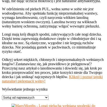
wagi, nie dając uczucia mokrości) i jest naturalnie antybakteryjna.
W odróżnieniu od pieluch PUL, wełna
sama w sobie nie jest
wodoodporna
. Aby spełniała funkcję nieprzemakalnej warstwy,
wymaga
lanolinowania
, czyli nasycenia włókien lanoliną
(naturalnym woskiem owczym). Lanolina tworzy na włóknach
wełny barierę ochronną, zatrzymując wilgoć wewnątrz pieluszki.
Longi mają krój długich spodni, zakrywających całe nogi dziecka.
Dzięki temu zapewniają dodatkowe ciepło w chłodniejsze dni i są
idealne na noc. Są elastyczne, wygodne i nie krępują ruchów
dziecka. Nie posiadają gumek w pachwinach, co minimalizuje
ryzyko otarć.
Odkryj sekret miękkich, chłonnych i nieprzemakalnych wełnianych
longów! Zastanawiasz się, jak prawidłowo je pielęgnować?
Przeczytaj nasz artykuł o lanolinowaniu i dowiedz się, jak krok po
kroku przeprowadzić ten proces, jakie korzyści niesie dla Twojego
dziecka i jak uniknąć najczęstszych błędów.
Kliknij i poznaj tajniki
naturalnej pielęgnacji wełny!
Wyświetlanie jednego wyniku