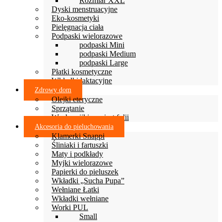
Rozmiar XXL
Dyski menstruacyjne
Eko-kosmetyki
Pielęgnacja ciała
Podpaski wielorazowe
podpaski Mini
podpaski Medium
podpaski Large
Płatki kosmetyczne
Wkładki laktacyjne
Zdrowy dom
Olejki eteryczne
Sprzątanie
Woskowijki zamiast folii
Akcesoria do pieluchowania
Klamerki Snappi
Śliniaki i fartuszki
Maty i podkłady
Myjki wielorazowe
Papierki do pieluszek
Wkładki „Sucha Pupa”
Wełniane Łatki
Wkładki wełniane
Worki PUL
Small