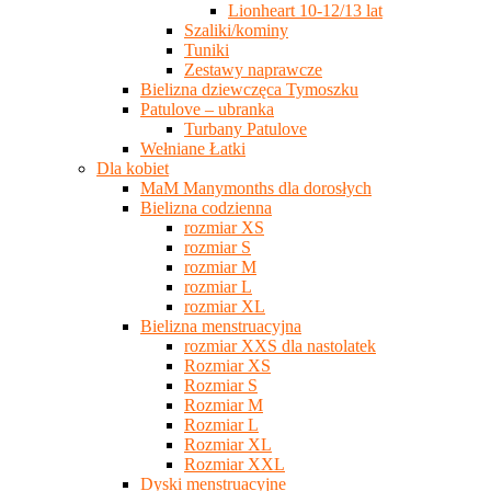
Lionheart 10-12/13 lat
Szaliki/kominy
Tuniki
Zestawy naprawcze
Bielizna dziewczęca Tymoszku
Patulove – ubranka
Turbany Patulove
Wełniane Łatki
Dla kobiet
MaM Manymonths dla dorosłych
Bielizna codzienna
rozmiar XS
rozmiar S
rozmiar M
rozmiar L
rozmiar XL
Bielizna menstruacyjna
rozmiar XXS dla nastolatek
Rozmiar XS
Rozmiar S
Rozmiar M
Rozmiar L
Rozmiar XL
Rozmiar XXL
Dyski menstruacyjne