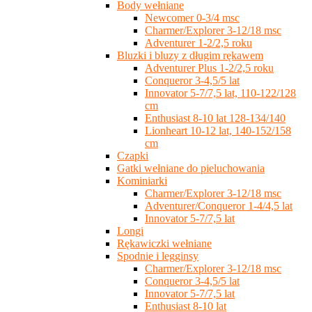
Body wełniane
Newcomer 0-3/4 msc
Charmer/Explorer 3-12/18 msc
Adventurer 1-2/2,5 roku
Bluzki i bluzy z długim rękawem
Adventurer Plus 1-2/2,5 roku
Conqueror 3-4,5/5 lat
Innovator 5-7/7,5 lat, 110-122/128
cm
Enthusiast 8-10 lat 128-134/140
Lionheart 10-12 lat, 140-152/158
cm
Czapki
Gatki wełniane do pieluchowania
Kominiarki
Charmer/Explorer 3-12/18 msc
Adventurer/Conqueror 1-4/4,5 lat
Innovator 5-7/7,5 lat
Longi
Rękawiczki wełniane
Spodnie i legginsy
Charmer/Explorer 3-12/18 msc
Conqueror 3-4,5/5 lat
Innovator 5-7/7,5 lat
Enthusiast 8-10 lat