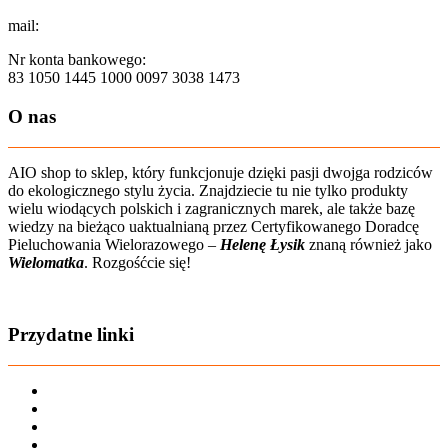
mail:
sklep@aio-shop.pl
Nr konta bankowego:
83 1050 1445 1000 0097 3038 1473
O nas
AIO shop to sklep, który funkcjonuje dzięki pasji dwojga rodziców
do ekologicznego stylu życia. Znajdziecie tu nie tylko produkty
wielu wiodących polskich i zagranicznych marek, ale także bazę
wiedzy na bieżąco uaktualnianą przez Certyfikowanego Doradcę
Pieluchowania Wielorazowego –
Helenę Łysik
znaną również jako
Wielomatka
. Rozgośćcie się!
Zobacz film o nas
Przydatne linki
Karta dużej rodziny
Regulamin sklepu
Regulamin Bonów Podarunkowych
Regulamin zwrotów