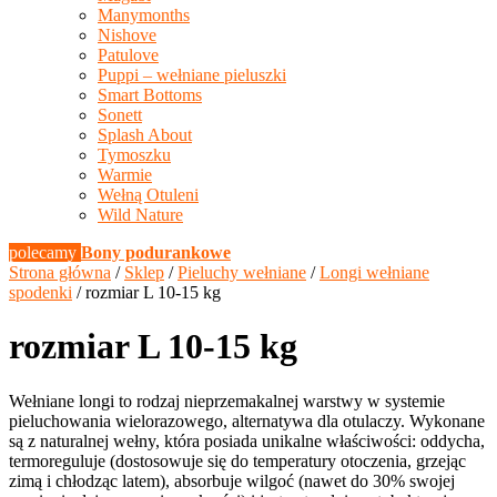
Manymonths
Nishove
Patulove
Puppi – wełniane pieluszki
Smart Bottoms
Sonett
Splash About
Tymoszku
Warmie
Wełną Otuleni
Wild Nature
polecamy
Bony podurankowe
Strona główna
/
Sklep
/
Pieluchy wełniane
/
Longi wełniane
spodenki
/ rozmiar L 10-15 kg
rozmiar L 10-15 kg
Wełniane longi to rodzaj nieprzemakalnej warstwy w systemie
pieluchowania wielorazowego, alternatywa dla otulaczy. Wykonane
są z naturalnej wełny, która posiada unikalne właściwości: oddycha,
termoreguluje (dostosowuje się do temperatury otoczenia, grzejąc
zimą i chłodząc latem), absorbuje wilgoć (nawet do 30% swojej