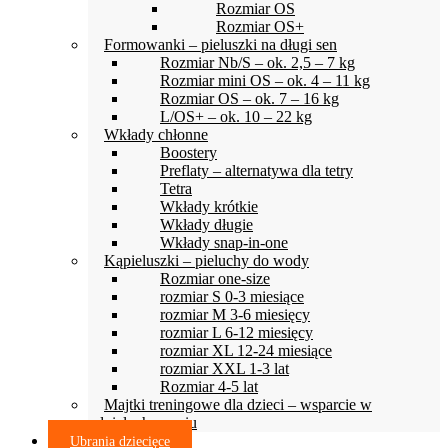
Rozmiar OS
Rozmiar OS+
Formowanki – pieluszki na długi sen
Rozmiar Nb/S – ok. 2,5 – 7 kg
Rozmiar mini OS – ok. 4 – 11 kg
Rozmiar OS – ok. 7 – 16 kg
L/OS+ – ok. 10 – 22 kg
Wkłady chłonne
Boostery
Preflaty – alternatywa dla tetry
Tetra
Wkłady krótkie
Wkłady długie
Wkłady snap-in-one
Kąpieluszki – pieluchy do wody
Rozmiar one-size
rozmiar S 0-3 miesiące
rozmiar M 3-6 miesięcy
rozmiar L 6-12 miesięcy
rozmiar XL 12-24 miesiące
rozmiar XXL 1-3 lat
Rozmiar 4-5 lat
Majtki treningowe dla dzieci – wsparcie w
odpieluchowaniu
Ubrania dziecięce