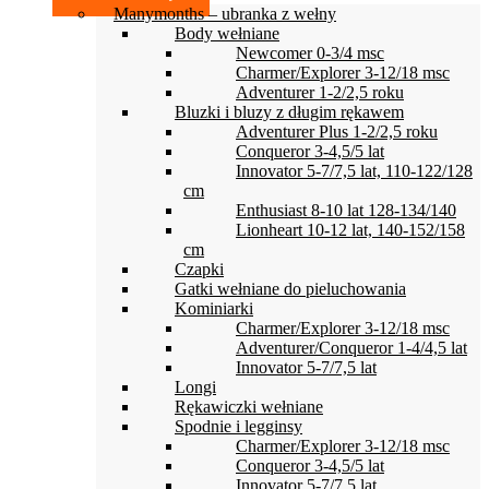
Manymonths – ubranka z wełny
Body wełniane
Newcomer 0-3/4 msc
Charmer/Explorer 3-12/18 msc
Adventurer 1-2/2,5 roku
Bluzki i bluzy z długim rękawem
Adventurer Plus 1-2/2,5 roku
Conqueror 3-4,5/5 lat
Innovator 5-7/7,5 lat, 110-122/128
cm
Enthusiast 8-10 lat 128-134/140
Lionheart 10-12 lat, 140-152/158
cm
Czapki
Gatki wełniane do pieluchowania
Kominiarki
Charmer/Explorer 3-12/18 msc
Adventurer/Conqueror 1-4/4,5 lat
Innovator 5-7/7,5 lat
Longi
Rękawiczki wełniane
Spodnie i legginsy
Charmer/Explorer 3-12/18 msc
Conqueror 3-4,5/5 lat
Innovator 5-7/7,5 lat