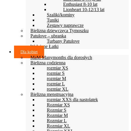
Enthusiast 8-10 lat
Lionheart 10-12/13 lat
Szaliki/kominy
Tuniki
Zestawy naprawcze
Bielizna dziewczęca Tymoszku
Patulove – ubranka
Turbany Patulove
Wełniane Łatki
Dla kobiet
MaM Manymonths dla dorosłych
Bielizna codzienna
rozmiar XS
rozmiar S
rozmiar M
rozmiar L
rozmiar XL
Bielizna menstruacyjna
rozmiar XXS dla nastolatek
Rozmiar XS
Rozmiar S
Rozmiar M
Rozmiar L
Rozmiar XL