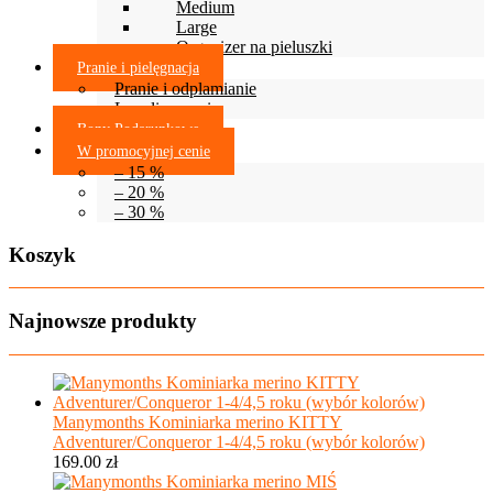
Medium
Large
Organizer na pieluszki
Pranie i pielęgnacja
Pranie i odplamianie
Lanolinowanie
Bony Podarunkowe
W promocyjnej cenie
– 15 %
– 20 %
– 30 %
Koszyk
Najnowsze produkty
Manymonths Kominiarka merino KITTY
Adventurer/Conqueror 1-4/4,5 roku (wybór kolorów)
169.00
zł