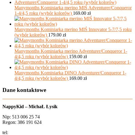
Manymonths Kominiarka merino MIŚ Adventurer/Conqueror
1-4/4,5 roku (wybór kolorów)
169.00
zł
Manymonths Kominiarka merino MIŚ Innovator 5-7/7,5 roku
(wybór kolorów)
179.00
zł
Manymonths Kominiarka merino Adventurer/Conqueror 1-
4/4,5 roku (wybór kolorów)
159.00
zł
Manymonths Kominiarka DINO Adventurer/Conqueror 1-
4/4,5 roku (wybór kolorów)
169.00
zł
Dane kontaktowe
NappyKid – MichaŁ Łysik
Nip: 513 006 25 74
Regon: 386 191 624
tel:
+48 502 435 582