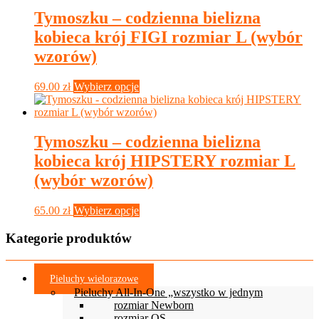
Tymoszku – codzienna bielizna
kobieca krój FIGI rozmiar L (wybór
wzorów)
Ten
69.00
zł
Wybierz opcje
produkt
ma
wiele
wariantów.
Tymoszku – codzienna bielizna
Opcje
kobieca krój HIPSTERY rozmiar L
można
wybrać
(wybór wzorów)
na
stronie
Ten
65.00
zł
Wybierz opcje
produktu
produkt
ma
Kategorie produktów
wiele
wariantów.
Opcje
Pieluchy wielorazowe
można
Pieluchy All-In-One „wszystko w jednym
wybrać
rozmiar Newborn
na
rozmiar OS