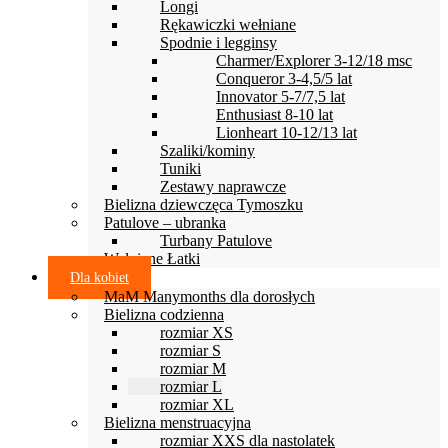
Longi
Rękawiczki wełniane
Spodnie i legginsy
Charmer/Explorer 3-12/18 msc
Conqueror 3-4,5/5 lat
Innovator 5-7/7,5 lat
Enthusiast 8-10 lat
Lionheart 10-12/13 lat
Szaliki/kominy
Tuniki
Zestawy naprawcze
Bielizna dziewczęca Tymoszku
Patulove – ubranka
Turbany Patulove
Wełniane Łatki
Dla kobiet
MaM Manymonths dla dorosłych
Bielizna codzienna
rozmiar XS
rozmiar S
rozmiar M
rozmiar L
rozmiar XL
Bielizna menstruacyjna
rozmiar XXS dla nastolatek