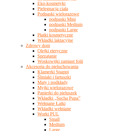
Eko-kosmetyki
Pielęgnacja ciała
Podpaski wielorazowe
podpaski Mini
podpaski Medium
podpaski Large
Płatki kosmetyczne
Wkładki laktacyjne
Zdrowy dom
Olejki eteryczne
Sprzątanie
Woskowijki zamiast folii
Akcesoria do pieluchowania
Klamerki Snappi
Śliniaki i fartuszki
Maty i podkłady
Myjki wielorazowe
Papierki do pieluszek
Wkładki „Sucha Pupa”
Wełniane Łatki
Wkładki wełniane
Worki PUL
Small
Medium
Large