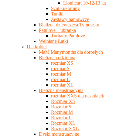
Lionheart 10-12/13 lat
Szaliki/kominy
Tuniki
Zestawy naprawcze
Bielizna dziewczęca Tymoszku
Patulove – ubranka
Turbany Patulove
Wełniane Łatki
Dla kobiet
MaM Manymonths dla dorosłych
Bielizna codzienna
rozmiar XS
rozmiar S
rozmiar M
rozmiar L
rozmiar XL
Bielizna menstruacyjna
rozmiar XXS dla nastolatek
Rozmiar XS
Rozmiar S
Rozmiar M
Rozmiar L
Rozmiar XL
Rozmiar XXL
Dyski menstruacyjne