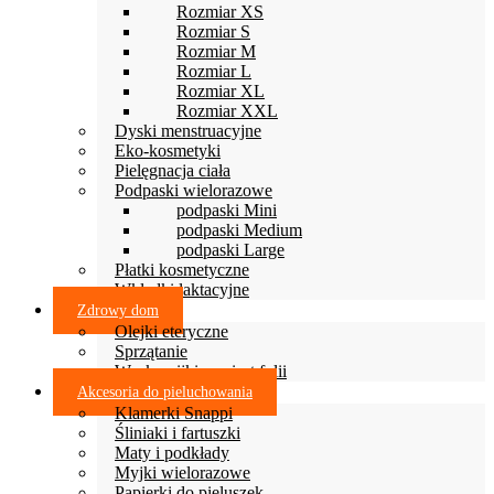
Rozmiar XS
Rozmiar S
Rozmiar M
Rozmiar L
Rozmiar XL
Rozmiar XXL
Dyski menstruacyjne
Eko-kosmetyki
Pielęgnacja ciała
Podpaski wielorazowe
podpaski Mini
podpaski Medium
podpaski Large
Płatki kosmetyczne
Wkładki laktacyjne
Zdrowy dom
Olejki eteryczne
Sprzątanie
Woskowijki zamiast folii
Akcesoria do pieluchowania
Klamerki Snappi
Śliniaki i fartuszki
Maty i podkłady
Myjki wielorazowe
Papierki do pieluszek