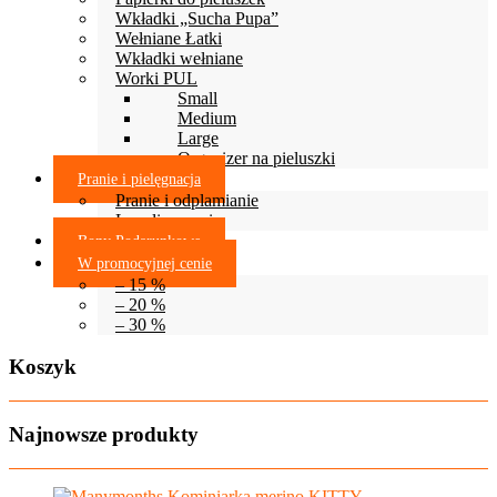
Wkładki „Sucha Pupa”
Wełniane Łatki
Wkładki wełniane
Worki PUL
Small
Medium
Large
Organizer na pieluszki
Pranie i pielęgnacja
Pranie i odplamianie
Lanolinowanie
Bony Podarunkowe
W promocyjnej cenie
– 15 %
– 20 %
– 30 %
Koszyk
Najnowsze produkty