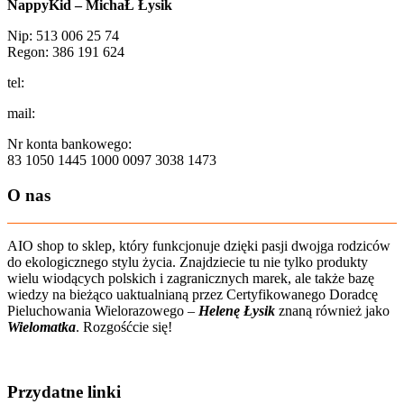
NappyKid – MichaŁ Łysik
Nip: 513 006 25 74
Regon: 386 191 624
tel:
+48 502 435 582
mail:
sklep@aio-shop.pl
Nr konta bankowego:
83 1050 1445 1000 0097 3038 1473
O nas
AIO shop to sklep, który funkcjonuje dzięki pasji dwojga rodziców
do ekologicznego stylu życia. Znajdziecie tu nie tylko produkty
wielu wiodących polskich i zagranicznych marek, ale także bazę
wiedzy na bieżąco uaktualnianą przez Certyfikowanego Doradcę
Pieluchowania Wielorazowego –
Helenę Łysik
znaną również jako
Wielomatka
. Rozgośćcie się!
Zobacz film o nas
Przydatne linki