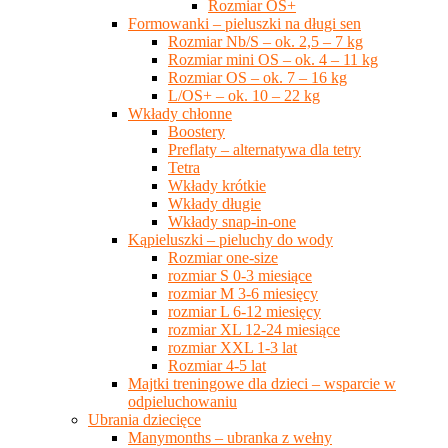
Rozmiar OS+
Formowanki – pieluszki na długi sen
Rozmiar Nb/S – ok. 2,5 – 7 kg
Rozmiar mini OS – ok. 4 – 11 kg
Rozmiar OS – ok. 7 – 16 kg
L/OS+ – ok. 10 – 22 kg
Wkłady chłonne
Boostery
Preflaty – alternatywa dla tetry
Tetra
Wkłady krótkie
Wkłady długie
Wkłady snap-in-one
Kąpieluszki – pieluchy do wody
Rozmiar one-size
rozmiar S 0-3 miesiące
rozmiar M 3-6 miesięcy
rozmiar L 6-12 miesięcy
rozmiar XL 12-24 miesiące
rozmiar XXL 1-3 lat
Rozmiar 4-5 lat
Majtki treningowe dla dzieci – wsparcie w
odpieluchowaniu
Ubrania dziecięce
Manymonths – ubranka z wełny