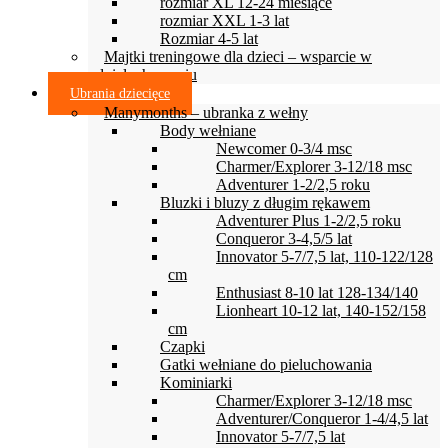
rozmiar XL 12-24 miesiące
rozmiar XXL 1-3 lat
Rozmiar 4-5 lat
Majtki treningowe dla dzieci – wsparcie w
odpieluchowaniu
Ubrania dziecięce
Manymonths – ubranka z wełny
Body wełniane
Newcomer 0-3/4 msc
Charmer/Explorer 3-12/18 msc
Adventurer 1-2/2,5 roku
Bluzki i bluzy z długim rękawem
Adventurer Plus 1-2/2,5 roku
Conqueror 3-4,5/5 lat
Innovator 5-7/7,5 lat, 110-122/128
cm
Enthusiast 8-10 lat 128-134/140
Lionheart 10-12 lat, 140-152/158
cm
Czapki
Gatki wełniane do pieluchowania
Kominiarki
Charmer/Explorer 3-12/18 msc
Adventurer/Conqueror 1-4/4,5 lat
Innovator 5-7/7,5 lat