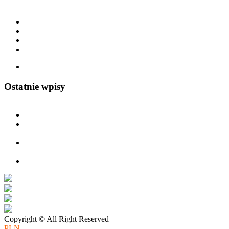
Karta dużej rodziny
Regulamin sklepu
Regulamin Bonów Podarunkowych
Regulamin zwrotów
Zapisz się na AIO-shop Newsletter
Ostatnie wpisy
PREORDER Manymonths – czerwiec 2026
Manymonths Praktyczny przewodnik po ciepłej odzieży: Jak
ManyMonths zmienia zimową garderobę
Patulove Merino Set: Ciepło i styl przez cały rok: Odkryj moc
zestawów merino Patulove dla Twojego dziecka!
Pieluchy wielorazowe: jak zacząć tanio i oszczędzać na lata?
Copyright © All Right Reserved
PLN