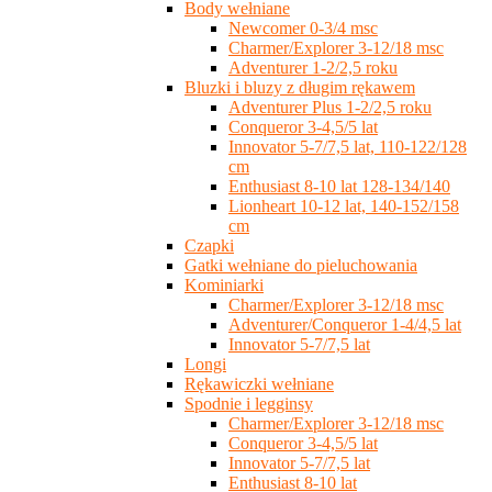
Body wełniane
Newcomer 0-3/4 msc
Charmer/Explorer 3-12/18 msc
Adventurer 1-2/2,5 roku
Bluzki i bluzy z długim rękawem
Adventurer Plus 1-2/2,5 roku
Conqueror 3-4,5/5 lat
Innovator 5-7/7,5 lat, 110-122/128
cm
Enthusiast 8-10 lat 128-134/140
Lionheart 10-12 lat, 140-152/158
cm
Czapki
Gatki wełniane do pieluchowania
Kominiarki
Charmer/Explorer 3-12/18 msc
Adventurer/Conqueror 1-4/4,5 lat
Innovator 5-7/7,5 lat
Longi
Rękawiczki wełniane
Spodnie i legginsy
Charmer/Explorer 3-12/18 msc
Conqueror 3-4,5/5 lat
Innovator 5-7/7,5 lat
Enthusiast 8-10 lat