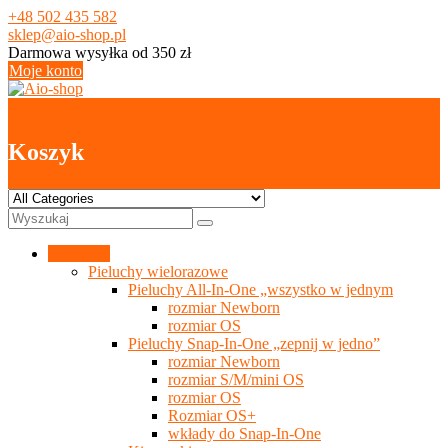
Skip
+48 502 435 582
to
sklep@aio-shop.pl
content
Darmowa wysyłka od 350 zł
Moje konto
0
Koszyk
Kategorie
Pieluchy wielorazowe
Pieluchy All-In-One „wszystko w jednym
rozmiar Newborn
rozmiar OS
Pieluchy Snap-In-One „zepnij w jedno”
rozmiar Newborn
rozmiar S/M/mini OS
rozmiar OS
Rozmiar OS+
wkłady do Snap-In-One