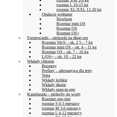
rozmiar S/M 5-9 kg
rozmiar L 10-15 kg
rozmiar XL/XXL 12-20 kg
Otulacze wełniane
Newborn
Rozmiar mini OS
Rozmiar OS
Rozmiar OS+
Formowanki – pieluszki na długi sen
Rozmiar Nb/S – ok. 2,5 – 7 kg
Rozmiar mini OS – ok. 4 – 11 kg
Rozmiar OS – ok. 7 – 16 kg
L/OS+ – ok. 10 – 22 kg
Wkłady chłonne
Boostery
Preflaty – alternatywa dla tetry
Tetra
Wkłady krótkie
Wkłady długie
Wkłady snap-in-one
Kąpieluszki – pieluchy do wody
Rozmiar one-size
rozmiar S 0-3 miesiące
rozmiar M 3-6 miesięcy
rozmiar L 6-12 miesięcy