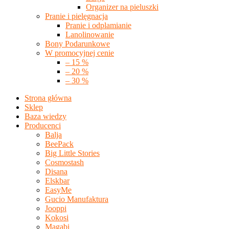
Organizer na pieluszki
Pranie i pielęgnacja
Pranie i odplamianie
Lanolinowanie
Bony Podarunkowe
W promocyjnej cenie
– 15 %
– 20 %
– 30 %
Strona główna
Sklep
Baza wiedzy
Producenci
Balja
BeePack
Big Little Stories
Cosmostash
Disana
Elskbar
EasyMe
Gucio Manufaktura
Jooppi
Kokosi
Magabi