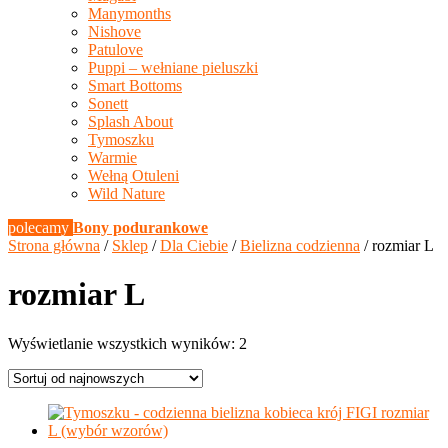
Manymonths
Nishove
Patulove
Puppi – wełniane pieluszki
Smart Bottoms
Sonett
Splash About
Tymoszku
Warmie
Wełną Otuleni
Wild Nature
polecamy
Bony podurankowe
Strona główna
/
Sklep
/
Dla Ciebie
/
Bielizna codzienna
/ rozmiar L
rozmiar L
Posortowane
Wyświetlanie wszystkich wyników: 2
według
najnowszych