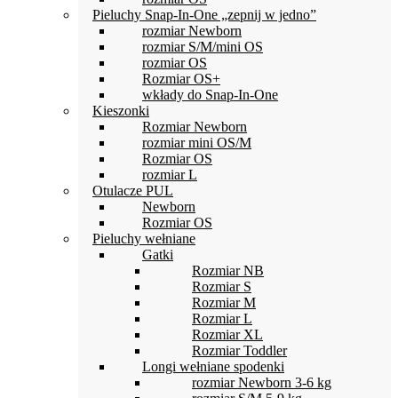
stronie
Pieluchy Snap-In-One „zepnij w jedno”
produktu
rozmiar Newborn
rozmiar S/M/mini OS
rozmiar OS
Rozmiar OS+
wkłady do Snap-In-One
Kieszonki
Rozmiar Newborn
rozmiar mini OS/M
Rozmiar OS
rozmiar L
Otulacze PUL
Newborn
Rozmiar OS
Pieluchy wełniane
Gatki
Rozmiar NB
Rozmiar S
Rozmiar M
Rozmiar L
Rozmiar XL
Rozmiar Toddler
Longi wełniane spodenki
rozmiar Newborn 3-6 kg