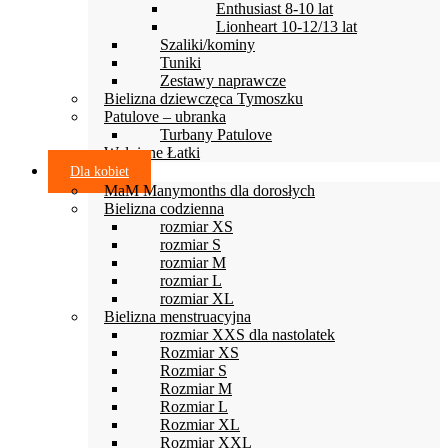
Enthusiast 8-10 lat
Lionheart 10-12/13 lat
Szaliki/kominy
Tuniki
Zestawy naprawcze
Bielizna dziewczęca Tymoszku
Patulove – ubranka
Turbany Patulove
Wełniane Łatki
Dla kobiet
MaM Manymonths dla dorosłych
Bielizna codzienna
rozmiar XS
rozmiar S
rozmiar M
rozmiar L
rozmiar XL
Bielizna menstruacyjna
rozmiar XXS dla nastolatek
Rozmiar XS
Rozmiar S
Rozmiar M
Rozmiar L
Rozmiar XL
Rozmiar XXL