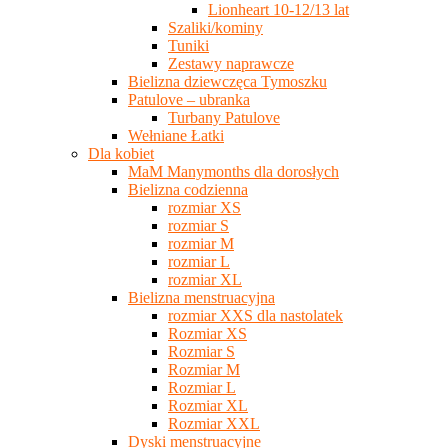
Lionheart 10-12/13 lat
Szaliki/kominy
Tuniki
Zestawy naprawcze
Bielizna dziewczęca Tymoszku
Patulove – ubranka
Turbany Patulove
Wełniane Łatki
Dla kobiet
MaM Manymonths dla dorosłych
Bielizna codzienna
rozmiar XS
rozmiar S
rozmiar M
rozmiar L
rozmiar XL
Bielizna menstruacyjna
rozmiar XXS dla nastolatek
Rozmiar XS
Rozmiar S
Rozmiar M
Rozmiar L
Rozmiar XL
Rozmiar XXL
Dyski menstruacyjne