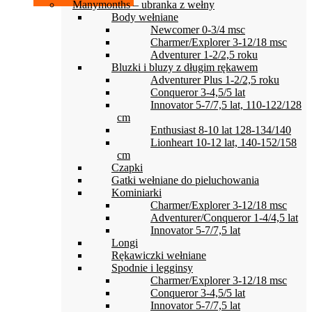
Manymonths – ubranka z wełny
Body wełniane
Newcomer 0-3/4 msc
Charmer/Explorer 3-12/18 msc
Adventurer 1-2/2,5 roku
Bluzki i bluzy z długim rękawem
Adventurer Plus 1-2/2,5 roku
Conqueror 3-4,5/5 lat
Innovator 5-7/7,5 lat, 110-122/128
cm
Enthusiast 8-10 lat 128-134/140
Lionheart 10-12 lat, 140-152/158
cm
Czapki
Gatki wełniane do pieluchowania
Kominiarki
Charmer/Explorer 3-12/18 msc
Adventurer/Conqueror 1-4/4,5 lat
Innovator 5-7/7,5 lat
Longi
Rękawiczki wełniane
Spodnie i legginsy
Charmer/Explorer 3-12/18 msc
Conqueror 3-4,5/5 lat
Innovator 5-7/7,5 lat