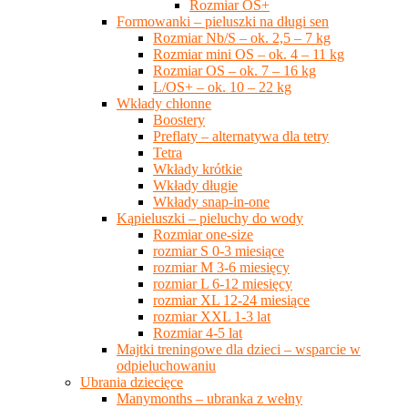
Rozmiar OS+
Formowanki – pieluszki na długi sen
Rozmiar Nb/S – ok. 2,5 – 7 kg
Rozmiar mini OS – ok. 4 – 11 kg
Rozmiar OS – ok. 7 – 16 kg
L/OS+ – ok. 10 – 22 kg
Wkłady chłonne
Boostery
Preflaty – alternatywa dla tetry
Tetra
Wkłady krótkie
Wkłady długie
Wkłady snap-in-one
Kąpieluszki – pieluchy do wody
Rozmiar one-size
rozmiar S 0-3 miesiące
rozmiar M 3-6 miesięcy
rozmiar L 6-12 miesięcy
rozmiar XL 12-24 miesiące
rozmiar XXL 1-3 lat
Rozmiar 4-5 lat
Majtki treningowe dla dzieci – wsparcie w
odpieluchowaniu
Ubrania dziecięce
Manymonths – ubranka z wełny