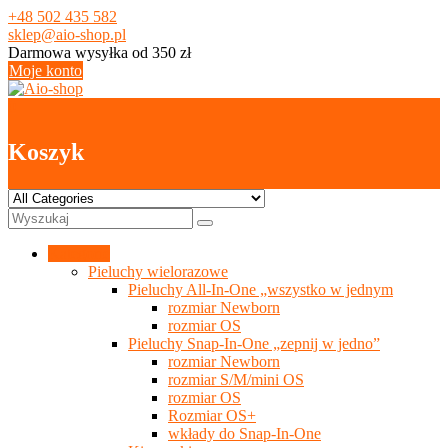
Skip
+48 502 435 582
to
sklep@aio-shop.pl
content
Darmowa wysyłka od 350 zł
Moje konto
0
Koszyk
Kategorie
Pieluchy wielorazowe
Pieluchy All-In-One „wszystko w jednym
rozmiar Newborn
rozmiar OS
Pieluchy Snap-In-One „zepnij w jedno”
rozmiar Newborn
rozmiar S/M/mini OS
rozmiar OS
Rozmiar OS+
wkłady do Snap-In-One