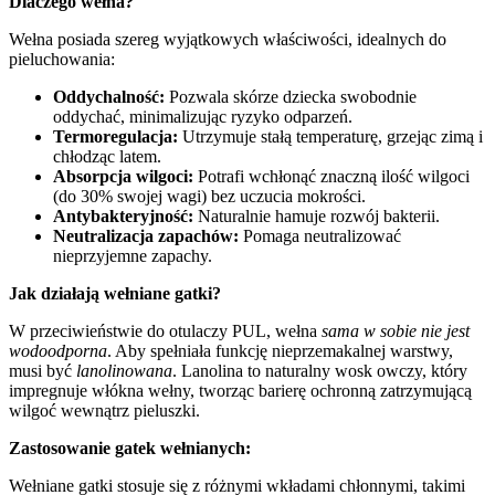
Dlaczego wełna?
Wełna posiada szereg wyjątkowych właściwości, idealnych do
pieluchowania:
Oddychalność:
Pozwala skórze dziecka swobodnie
oddychać, minimalizując ryzyko odparzeń.
Termoregulacja:
Utrzymuje stałą temperaturę, grzejąc zimą i
chłodząc latem.
Absorpcja wilgoci:
Potrafi wchłonąć znaczną ilość wilgoci
(do 30% swojej wagi) bez uczucia mokrości.
Antybakteryjność:
Naturalnie hamuje rozwój bakterii.
Neutralizacja zapachów:
Pomaga neutralizować
nieprzyjemne zapachy.
Jak działają wełniane gatki?
W przeciwieństwie do otulaczy PUL, wełna
sama w sobie nie jest
wodoodporna
. Aby spełniała funkcję nieprzemakalnej warstwy,
musi być
lanolinowana
. Lanolina to naturalny wosk owczy, który
impregnuje włókna wełny, tworząc barierę ochronną zatrzymującą
wilgoć wewnątrz pieluszki.
Zastosowanie gatek wełnianych:
Wełniane gatki stosuje się z różnymi wkładami chłonnymi, takimi