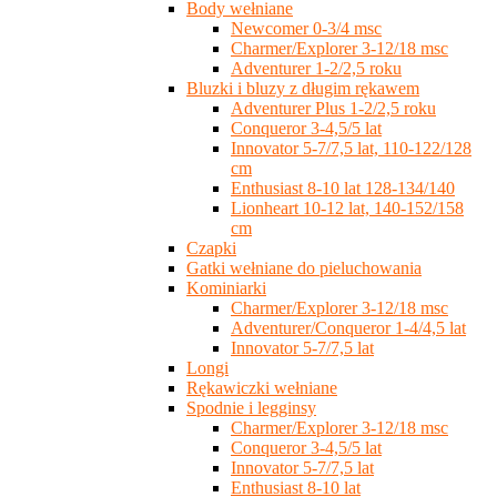
Body wełniane
Newcomer 0-3/4 msc
Charmer/Explorer 3-12/18 msc
Adventurer 1-2/2,5 roku
Bluzki i bluzy z długim rękawem
Adventurer Plus 1-2/2,5 roku
Conqueror 3-4,5/5 lat
Innovator 5-7/7,5 lat, 110-122/128
cm
Enthusiast 8-10 lat 128-134/140
Lionheart 10-12 lat, 140-152/158
cm
Czapki
Gatki wełniane do pieluchowania
Kominiarki
Charmer/Explorer 3-12/18 msc
Adventurer/Conqueror 1-4/4,5 lat
Innovator 5-7/7,5 lat
Longi
Rękawiczki wełniane
Spodnie i legginsy
Charmer/Explorer 3-12/18 msc
Conqueror 3-4,5/5 lat
Innovator 5-7/7,5 lat
Enthusiast 8-10 lat