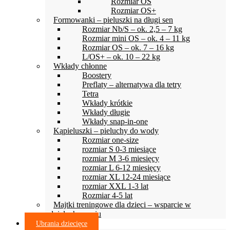
Rozmiar OS
Rozmiar OS+
Formowanki – pieluszki na długi sen
Rozmiar Nb/S – ok. 2,5 – 7 kg
Rozmiar mini OS – ok. 4 – 11 kg
Rozmiar OS – ok. 7 – 16 kg
L/OS+ – ok. 10 – 22 kg
Wkłady chłonne
Boostery
Preflaty – alternatywa dla tetry
Tetra
Wkłady krótkie
Wkłady długie
Wkłady snap-in-one
Kąpieluszki – pieluchy do wody
Rozmiar one-size
rozmiar S 0-3 miesiące
rozmiar M 3-6 miesięcy
rozmiar L 6-12 miesięcy
rozmiar XL 12-24 miesiące
rozmiar XXL 1-3 lat
Rozmiar 4-5 lat
Majtki treningowe dla dzieci – wsparcie w
odpieluchowaniu
Ubrania dziecięce