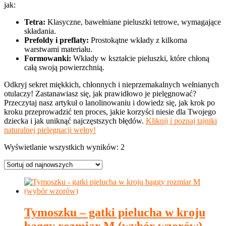
jak:
Tetra:
Klasyczne, bawełniane pieluszki tetrowe, wymagające
składania.
Prefoldy i preflaty:
Prostokątne wkłady z kilkoma
warstwami materiału.
Formowanki:
Wkłady w kształcie pieluszki, które chłoną
całą swoją powierzchnią.
Odkryj sekret miękkich, chłonnych i nieprzemakalnych wełnianych
otulaczy! Zastanawiasz się, jak prawidłowo je pielęgnować?
Przeczytaj nasz artykuł o lanolinowaniu i dowiedz się, jak krok po
kroku przeprowadzić ten proces, jakie korzyści niesie dla Twojego
dziecka i jak uniknąć najczęstszych błędów.
Kliknij i poznaj tajniki
naturalnej pielęgnacji wełny!
Posortowane
Wyświetlanie wszystkich wyników: 2
według
najnowszych
Tymoszku – gatki pielucha w kroju
baggy rozmiar M (wybór wzorów)