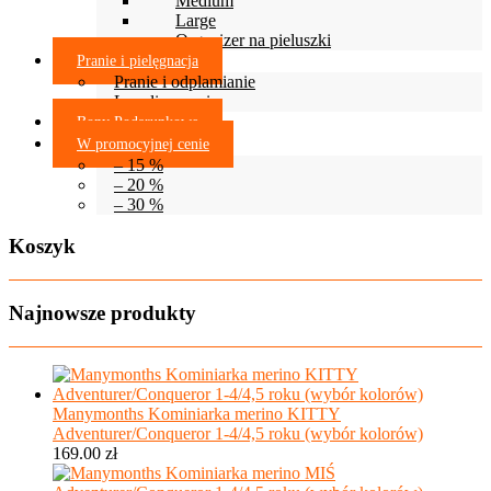
Medium
Large
Organizer na pieluszki
Pranie i pielęgnacja
Pranie i odplamianie
Lanolinowanie
Bony Podarunkowe
W promocyjnej cenie
– 15 %
– 20 %
– 30 %
Koszyk
Najnowsze produkty
Manymonths Kominiarka merino KITTY
Adventurer/Conqueror 1-4/4,5 roku (wybór kolorów)
169.00
zł