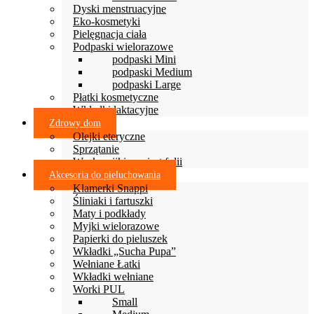
Dyski menstruacyjne
Eko-kosmetyki
Pielęgnacja ciała
Podpaski wielorazowe
podpaski Mini
podpaski Medium
podpaski Large
Płatki kosmetyczne
Wkładki laktacyjne
Zdrowy dom
Olejki eteryczne
Sprzątanie
Woskowijki zamiast folii
Akcesoria do pieluchowania
Klamerki Snappi
Śliniaki i fartuszki
Maty i podkłady
Myjki wielorazowe
Papierki do pieluszek
Wkładki „Sucha Pupa”
Wełniane Łatki
Wkładki wełniane
Worki PUL
Small