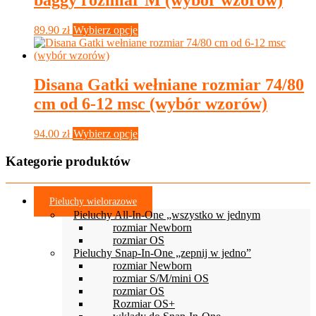
Ten
89.90
zł
Wybierz opcje
produkt
ma
wiele
wariantów.
Disana Gatki wełniane rozmiar 74/80
Opcje
cm od 6-12 msc (wybór wzorów)
można
wybrać
na
Ten
94.00
zł
Wybierz opcje
stronie
produkt
produktu
ma
Kategorie produktów
wiele
wariantów.
Opcje
Pieluchy wielorazowe
można
Pieluchy All-In-One „wszystko w jednym
wybrać
rozmiar Newborn
na
rozmiar OS
stronie
Pieluchy Snap-In-One „zepnij w jedno”
produktu
rozmiar Newborn
rozmiar S/M/mini OS
rozmiar OS
Rozmiar OS+