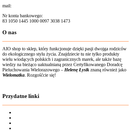
mail:
sklep@aio-shop.pl
Nr konta bankowego:
83 1050 1445 1000 0097 3038 1473
O nas
AIO shop to sklep, który funkcjonuje dzięki pasji dwojga rodziców
do ekologicznego stylu życia. Znajdziecie tu nie tylko produkty
wielu wiodących polskich i zagranicznych marek, ale także bazę
wiedzy na bieżąco uaktualnianą przez Certyfikowanego Doradcę
Pieluchowania Wielorazowego –
Helenę Łysik
znaną również jako
Wielomatka
. Rozgośćcie się!
Zobacz film o nas
Przydatne linki
Karta dużej rodziny
Regulamin sklepu
Regulamin Bonów Podarunkowych
Regulamin zwrotów