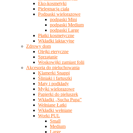
Eko-kosmetyki
Pielęgnacja ciała
Podpaski wielorazowe
podpaski Mini
podpaski Medium
podpaski Large
Płatki kosmetyczne
Wkładki laktacyjne
Zdrowy dom
Olejki eteryczne
Sprzątanie
Woskowijki zamiast folii
Akcesoria do pieluchowania
Klamerki Snappi
Śliniaki i fartuszki
Maty i podkłady
Myjki wielorazowe
Papierki do pieluszek
Wkładki „Sucha Pupa”
Wełniane Łatki
Wkładki wełniane
Worki PUL
Small
Medium
Large