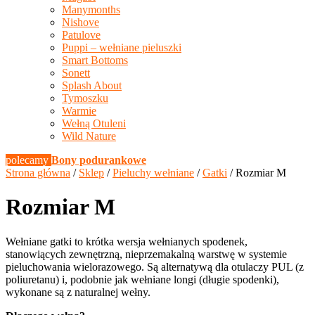
Manymonths
Nishove
Patulove
Puppi – wełniane pieluszki
Smart Bottoms
Sonett
Splash About
Tymoszku
Warmie
Wełną Otuleni
Wild Nature
polecamy
Bony podurankowe
Strona główna
/
Sklep
/
Pieluchy wełniane
/
Gatki
/ Rozmiar M
Rozmiar M
Wełniane gatki to krótka wersja wełnianych spodenek,
stanowiących zewnętrzną, nieprzemakalną warstwę w systemie
pieluchowania wielorazowego. Są alternatywą dla otulaczy PUL (z
poliuretanu) i, podobnie jak wełniane longi (długie spodenki),
wykonane są z naturalnej wełny.