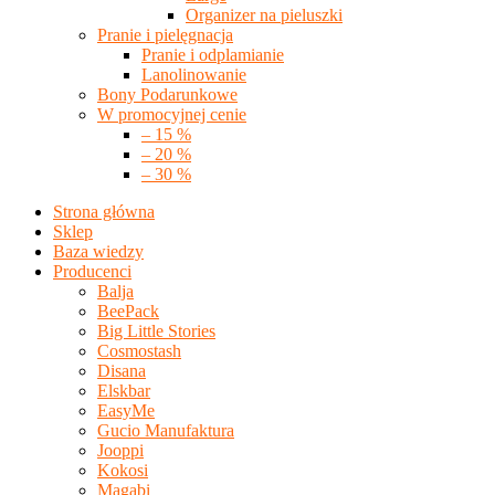
Organizer na pieluszki
Pranie i pielęgnacja
Pranie i odplamianie
Lanolinowanie
Bony Podarunkowe
W promocyjnej cenie
– 15 %
– 20 %
– 30 %
Strona główna
Sklep
Baza wiedzy
Producenci
Balja
BeePack
Big Little Stories
Cosmostash
Disana
Elskbar
EasyMe
Gucio Manufaktura
Jooppi
Kokosi
Magabi