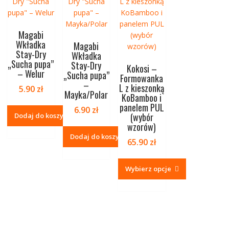
Magabi
Wkładka
Magabi
Stay-Dry
Wkładka
„Sucha pupa”
Stay-Dry
Kokosi –
– Welur
„Sucha pupa”
Formowanka
–
L z kieszonką
5.90
zł
Mayka/Polar
KoBamboo i
panelem PUL
6.90
zł
(wybór
Dodaj do koszyka
wzorów)
Dodaj do koszyka
65.90
zł
Wybierz opcje
Ten
produkt
ma
wiele