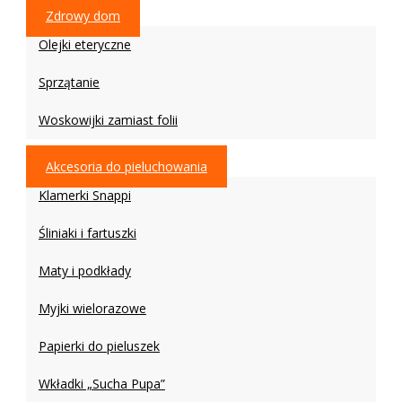
Zdrowy dom
Olejki eteryczne
Sprzątanie
Woskowijki zamiast folii
Akcesoria do pieluchowania
Klamerki Snappi
Śliniaki i fartuszki
Maty i podkłady
Myjki wielorazowe
Papierki do pieluszek
Wkładki „Sucha Pupa”