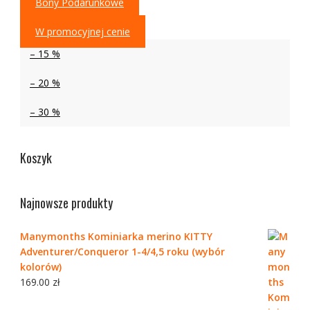
Bony Podarunkowe
W promocyjnej cenie
– 15 %
– 20 %
– 30 %
Koszyk
Najnowsze produkty
Manymonths Kominiarka merino KITTY
Adventurer/Conqueror 1-4/4,5 roku (wybór
kolorów)
169.00
zł