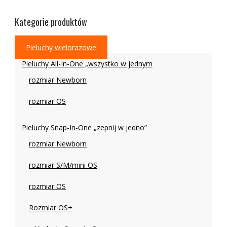
wariantów.
Opcje
Kategorie produktów
można
wybrać
Pieluchy wielorazowe
na
stronie
Pieluchy All-In-One „wszystko w jednym
produktu
rozmiar Newborn
rozmiar OS
Pieluchy Snap-In-One „zepnij w jedno”
rozmiar Newborn
rozmiar S/M/mini OS
rozmiar OS
Rozmiar OS+