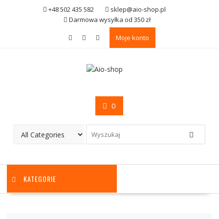
Skip
+48 502 435 582
sklep@aio-shop.pl
to
Darmowa wysyłka od 350 zł
content
Moje konto
0
KATEGORIE