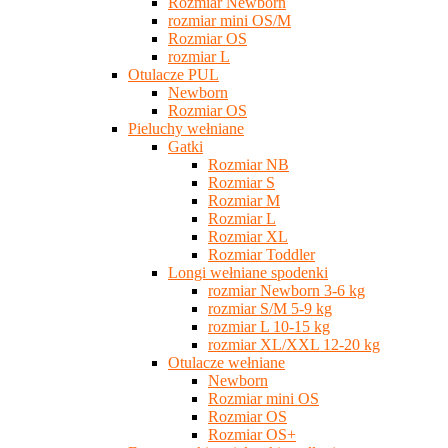
Rozmiar Newborn
rozmiar mini OS/M
Rozmiar OS
rozmiar L
Otulacze PUL
Newborn
Rozmiar OS
Pieluchy wełniane
Gatki
Rozmiar NB
Rozmiar S
Rozmiar M
Rozmiar L
Rozmiar XL
Rozmiar Toddler
Longi wełniane spodenki
rozmiar Newborn 3-6 kg
rozmiar S/M 5-9 kg
rozmiar L 10-15 kg
rozmiar XL/XXL 12-20 kg
Otulacze wełniane
Newborn
Rozmiar mini OS
Rozmiar OS
Rozmiar OS+