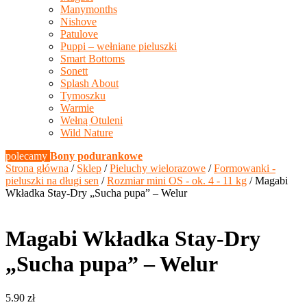
Manymonths
Nishove
Patulove
Puppi – wełniane pieluszki
Smart Bottoms
Sonett
Splash About
Tymoszku
Warmie
Wełną Otuleni
Wild Nature
polecamy
Bony podurankowe
Strona główna
/
Sklep
/
Pieluchy wielorazowe
/
Formowanki -
pieluszki na długi sen
/
Rozmiar mini OS - ok. 4 - 11 kg
/ Magabi
Wkładka Stay-Dry „Sucha pupa” – Welur
Magabi Wkładka Stay-Dry
„Sucha pupa” – Welur
5.90
zł