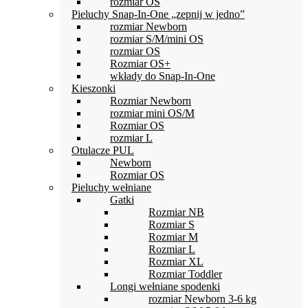
rozmiar OS
Pieluchy Snap-In-One „zepnij w jedno”
rozmiar Newborn
rozmiar S/M/mini OS
rozmiar OS
Rozmiar OS+
wkłady do Snap-In-One
Kieszonki
Rozmiar Newborn
rozmiar mini OS/M
Rozmiar OS
rozmiar L
Otulacze PUL
Newborn
Rozmiar OS
Pieluchy wełniane
Gatki
Rozmiar NB
Rozmiar S
Rozmiar M
Rozmiar L
Rozmiar XL
Rozmiar Toddler
Longi wełniane spodenki
rozmiar Newborn 3-6 kg