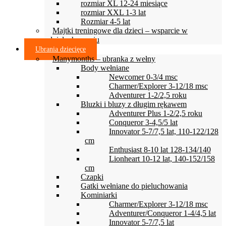
rozmiar XL 12-24 miesiące
rozmiar XXL 1-3 lat
Rozmiar 4-5 lat
Majtki treningowe dla dzieci – wsparcie w
odpieluchowaniu
Ubrania dziecięce
Manymonths – ubranka z wełny
Body wełniane
Newcomer 0-3/4 msc
Charmer/Explorer 3-12/18 msc
Adventurer 1-2/2,5 roku
Bluzki i bluzy z długim rękawem
Adventurer Plus 1-2/2,5 roku
Conqueror 3-4,5/5 lat
Innovator 5-7/7,5 lat, 110-122/128
cm
Enthusiast 8-10 lat 128-134/140
Lionheart 10-12 lat, 140-152/158
cm
Czapki
Gatki wełniane do pieluchowania
Kominiarki
Charmer/Explorer 3-12/18 msc
Adventurer/Conqueror 1-4/4,5 lat
Innovator 5-7/7,5 lat