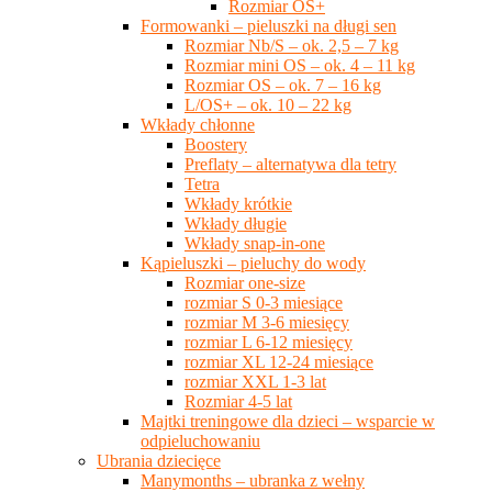
Rozmiar OS+
Formowanki – pieluszki na długi sen
Rozmiar Nb/S – ok. 2,5 – 7 kg
Rozmiar mini OS – ok. 4 – 11 kg
Rozmiar OS – ok. 7 – 16 kg
L/OS+ – ok. 10 – 22 kg
Wkłady chłonne
Boostery
Preflaty – alternatywa dla tetry
Tetra
Wkłady krótkie
Wkłady długie
Wkłady snap-in-one
Kąpieluszki – pieluchy do wody
Rozmiar one-size
rozmiar S 0-3 miesiące
rozmiar M 3-6 miesięcy
rozmiar L 6-12 miesięcy
rozmiar XL 12-24 miesiące
rozmiar XXL 1-3 lat
Rozmiar 4-5 lat
Majtki treningowe dla dzieci – wsparcie w
odpieluchowaniu
Ubrania dziecięce
Manymonths – ubranka z wełny