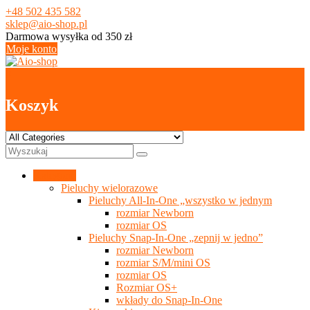
Skip
+48 502 435 582
to
sklep@aio-shop.pl
content
Darmowa wysyłka od 350 zł
Moje konto
0
Koszyk
Kategorie
Pieluchy wielorazowe
Pieluchy All-In-One „wszystko w jednym
rozmiar Newborn
rozmiar OS
Pieluchy Snap-In-One „zepnij w jedno”
rozmiar Newborn
rozmiar S/M/mini OS
rozmiar OS
Rozmiar OS+
wkłady do Snap-In-One