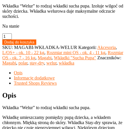
Wkładka “Welur” to rodzaj wkładki sucha pupa. Izoluje wilgoć od
skóry dziecka. Wkładka welurowa daje maksymalne odczucie
suchości.
Na stanie
ilość
Magabi
Dodaj do koszyka
Wkładka
SKU:
MAGABI-WKŁADKA-WELUR
Kategorii:
Akcesoria
,
Stay-
L/OS+ - ok. 10 - 22 kg
,
Rozmiar mini OS - ok. 4 - 11 kg
,
Rozmiar
Dry
OS - ok. 7 - 16 kg
,
Magabi
,
Wkładki "Sucha Pupa"
Znaczników:
"Sucha
Magabi
,
polar
,
stay-dry
,
welur
,
wkładka
pupa"
–
Opis
Welur
Informacje dodatkowe
Trusted Shops Reviews
Opis
Wkładka “Welur” to rodzaj wkładki sucha pupa.
Wkładkę umieszczamy pomiędzy pupą dziecka, a wkładem
chłonnym. Miękką stroną do skóry. Wkładka Stay-dry sprawia, że
dziecko nie czuje nieprzyjemnej wilgoci. Niektórym dzieciom