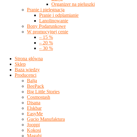
Organizer na pieluszki
Pranie i pielęgnacja
Pranie i odplamianie
Lanolinowanie
Bony Podarunkowe
W promocyjnej cenie
– 15 %
– 20 %
– 30 %
Strona główna
Sklep
Baza wiedzy
Producenci
Balja
BeePack
Big Little Stories
Cosmostash
Disana
Elskbar
EasyMe
Gucio Manufaktura
Jooppi
Kokosi
Magabi