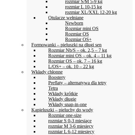
rozmiar S/M 5-9 kg
rozmiar L 10-15 kg
rozmiar XL/XXL 12-20 kg
Otulacze wełniane
Newborn
Rozmiar mini OS
Rozmiar OS
Rozmiar OS+
Formowanki – pieluszki na długi sen
Rozmiar Nb/S – ok. 2,5 – 7 kg
Rozmiar mini OS – ok. 4 – 11 kg
Rozmiar OS – ok. 7 – 16 kg
L/OS+ – ok. 10 – 22 kg
Wkłady chłonne
Boostery
Preflaty – alternatywa dla tetry
Tetra
Wkłady krótkie
Wkłady długie
Wkłady snap-in-one
Kąpieluszki – pieluchy do wody
Rozmiar one-size
rozmiar S 0-3 miesiące
rozmiar M 3-6 miesięcy
rozmiar L 6-12 miesięcy