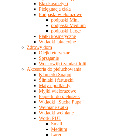
Eko-kosmetyki
Pielęgnacja ciała
Podpaski wielorazowe
podpaski Mini
podpaski Medium
podpaski Large
Płatki kosmetyczne
Wkładki laktacyjne
Zdrowy dom
Olejki eteryczne
Sprzątanie
Woskowijki zamiast folii
Akcesoria do pieluchowania
Klamerki Snappi
Śliniaki i fartuszki
Maty i podkłady
Myjki wielorazowe
Papierki do pieluszek
Wkładki „Sucha Pupa”
Wełniane Łatki
Wkładki wełniane
Worki PUL
Small
Medium
Large