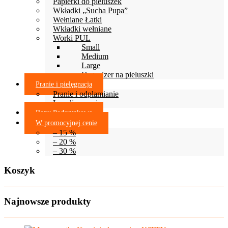
Papierki do pieluszek
Wkładki „Sucha Pupa”
Wełniane Łatki
Wkładki wełniane
Worki PUL
Small
Medium
Large
Organizer na pieluszki
Pranie i pielęgnacja
Pranie i odplamianie
Lanolinowanie
Bony Podarunkowe
W promocyjnej cenie
– 15 %
– 20 %
– 30 %
Koszyk
Najnowsze produkty