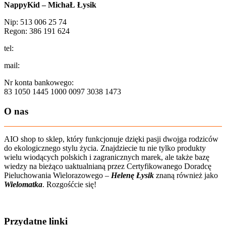
NappyKid – MichaŁ Łysik
Nip: 513 006 25 74
Regon: 386 191 624
tel:
+48 502 435 582
mail:
sklep@aio-shop.pl
Nr konta bankowego:
83 1050 1445 1000 0097 3038 1473
O nas
AIO shop to sklep, który funkcjonuje dzięki pasji dwojga rodziców
do ekologicznego stylu życia. Znajdziecie tu nie tylko produkty
wielu wiodących polskich i zagranicznych marek, ale także bazę
wiedzy na bieżąco uaktualnianą przez Certyfikowanego Doradcę
Pieluchowania Wielorazowego –
Helenę Łysik
znaną również jako
Wielomatka
. Rozgośćcie się!
Zobacz film o nas
Przydatne linki