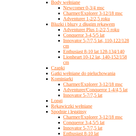
Body wełniane
Newcomer 0-3/4 msc
Charmer/Explorer 3-12/18 msc
Adventurer 1-2/2,5 roku
Bluzki i bluzy z długim rękawem
Adventurer Plus 1-2/2,5 roku
Conqueror 3-4,5/5 lat
Innovator 5-7/7,5 lat, 110-122/128
cm
Enthusiast 8-10 lat 128-134/140
Lionheart 10-12 lat, 140-152/158
cm
Czapki
Gatki wełniane do pieluchowania
Kominiarki
Charmer/Explorer 3-12/18 msc
Adventurer/Conqueror 1-4/4,5 lat
Innovator 5-7/7,5 lat
Longi
Rękawiczki wełniane
Spodnie i legginsy
Charmer/Explorer 3-12/18 msc
Conqueror 3-4,5/5 lat
Innovator 5-7/7,5 lat
Enthusiast 8-10 lat