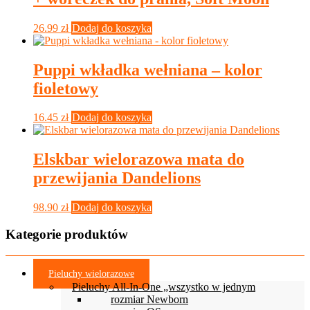
26.99
zł
Dodaj do koszyka
Puppi wkładka wełniana – kolor
fioletowy
16.45
zł
Dodaj do koszyka
Elskbar wielorazowa mata do
przewijania Dandelions
98.90
zł
Dodaj do koszyka
Kategorie produktów
Pieluchy wielorazowe
Pieluchy All-In-One „wszystko w jednym
rozmiar Newborn