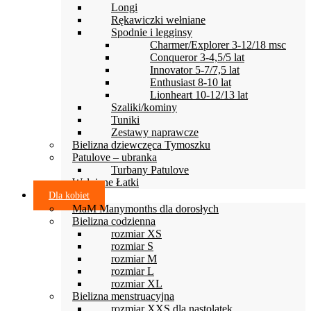
Longi
Rękawiczki wełniane
Spodnie i legginsy
Charmer/Explorer 3-12/18 msc
Conqueror 3-4,5/5 lat
Innovator 5-7/7,5 lat
Enthusiast 8-10 lat
Lionheart 10-12/13 lat
Szaliki/kominy
Tuniki
Zestawy naprawcze
Bielizna dziewczęca Tymoszku
Patulove – ubranka
Turbany Patulove
Wełniane Łatki
Dla kobiet
MaM Manymonths dla dorosłych
Bielizna codzienna
rozmiar XS
rozmiar S
rozmiar M
rozmiar L
rozmiar XL
Bielizna menstruacyjna
rozmiar XXS dla nastolatek