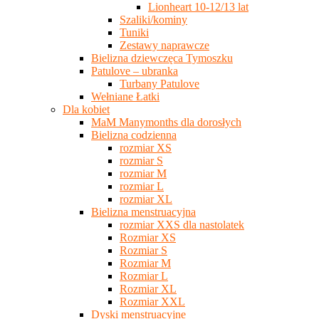
Lionheart 10-12/13 lat
Szaliki/kominy
Tuniki
Zestawy naprawcze
Bielizna dziewczęca Tymoszku
Patulove – ubranka
Turbany Patulove
Wełniane Łatki
Dla kobiet
MaM Manymonths dla dorosłych
Bielizna codzienna
rozmiar XS
rozmiar S
rozmiar M
rozmiar L
rozmiar XL
Bielizna menstruacyjna
rozmiar XXS dla nastolatek
Rozmiar XS
Rozmiar S
Rozmiar M
Rozmiar L
Rozmiar XL
Rozmiar XXL
Dyski menstruacyjne