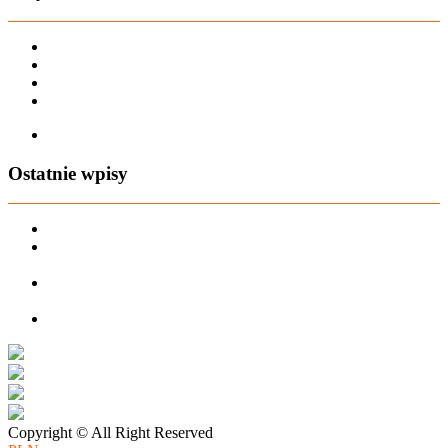
Karta dużej rodziny
Regulamin sklepu
Regulamin Bonów Podarunkowych
Regulamin zwrotów
Zapisz się na AIO-shop Newsletter
Ostatnie wpisy
PREORDER Manymonths – czerwiec 2026
Manymonths Praktyczny przewodnik po ciepłej odzieży: Jak
ManyMonths zmienia zimową garderobę
Patulove Merino Set: Ciepło i styl przez cały rok: Odkryj moc
zestawów merino Patulove dla Twojego dziecka!
Pieluchy wielorazowe: jak zacząć tanio i oszczędzać na lata?
Copyright © All Right Reserved