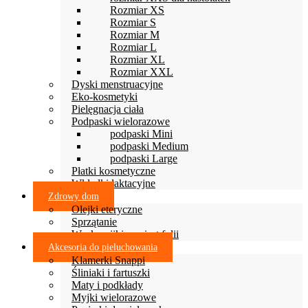
Rozmiar XS
Rozmiar S
Rozmiar M
Rozmiar L
Rozmiar XL
Rozmiar XXL
Dyski menstruacyjne
Eko-kosmetyki
Pielęgnacja ciała
Podpaski wielorazowe
podpaski Mini
podpaski Medium
podpaski Large
Płatki kosmetyczne
Wkładki laktacyjne
Zdrowy dom
Olejki eteryczne
Sprzątanie
Woskowijki zamiast folii
Akcesoria do pieluchowania
Klamerki Snappi
Śliniaki i fartuszki
Maty i podkłady
Myjki wielorazowe