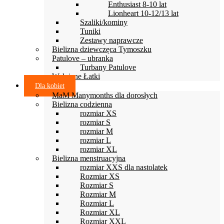
Enthusiast 8-10 lat
Lionheart 10-12/13 lat
Szaliki/kominy
Tuniki
Zestawy naprawcze
Bielizna dziewczęca Tymoszku
Patulove – ubranka
Turbany Patulove
Wełniane Łatki
Dla kobiet
MaM Manymonths dla dorosłych
Bielizna codzienna
rozmiar XS
rozmiar S
rozmiar M
rozmiar L
rozmiar XL
Bielizna menstruacyjna
rozmiar XXS dla nastolatek
Rozmiar XS
Rozmiar S
Rozmiar M
Rozmiar L
Rozmiar XL
Rozmiar XXL