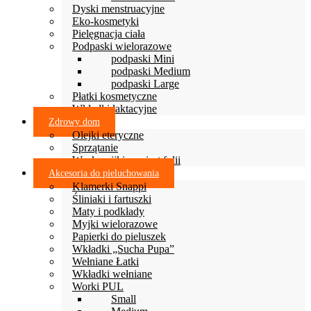
Dyski menstruacyjne
Eko-kosmetyki
Pielęgnacja ciała
Podpaski wielorazowe
podpaski Mini
podpaski Medium
podpaski Large
Płatki kosmetyczne
Wkładki laktacyjne
Zdrowy dom
Olejki eteryczne
Sprzątanie
Woskowijki zamiast folii
Akcesoria do pieluchowania
Klamerki Snappi
Śliniaki i fartuszki
Maty i podkłady
Myjki wielorazowe
Papierki do pieluszek
Wkładki „Sucha Pupa”
Wełniane Łatki
Wkładki wełniane
Worki PUL
Small