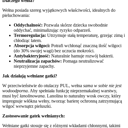
Dlaczego wełna?
Wełna posiada szereg wyjątkowych właściwości, idealnych do
pieluchowania:
Oddychalność:
Pozwala skórze dziecka swobodnie
oddychać, minimalizując ryzyko odparzeń.
Termoregulacja:
Utrzymuje stałą temperaturę, grzejąc zimą i
chłodząc latem.
Absorpcja wilgoci:
Potrafi wchłonąć znaczną ilość wilgoci
(do 30% swojej wagi) bez uczucia mokrości.
Antybakteryjność:
Naturalnie hamuje rozwój bakterii.
Neutralizacja zapachów:
Pomaga neutralizować
nieprzyjemne zapachy.
Jak działają wełniane gatki?
W przeciwieństwie do otulaczy PUL, wełna
sama w sobie nie jest
wodoodporna
. Aby spełniała funkcję nieprzemakalnej warstwy,
musi być
lanolinowana
. Lanolina to naturalny wosk owczy, który
impregnuje włókna wełny, tworząc barierę ochronną zatrzymującą
wilgoć wewnątrz pieluszki.
Zastosowanie gatek wełnianych:
Wełniane gatki stosuje się z różnymi wkładami chłonnymi, takimi