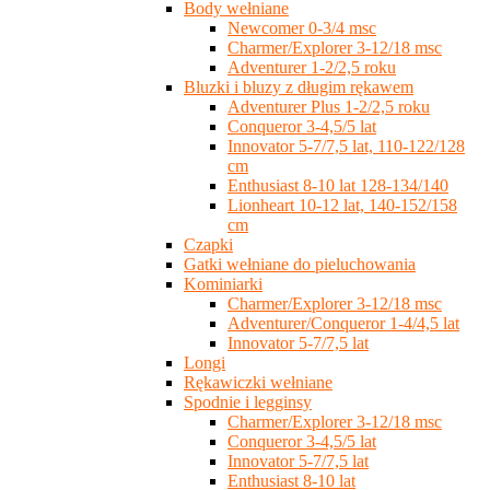
Body wełniane
Newcomer 0-3/4 msc
Charmer/Explorer 3-12/18 msc
Adventurer 1-2/2,5 roku
Bluzki i bluzy z długim rękawem
Adventurer Plus 1-2/2,5 roku
Conqueror 3-4,5/5 lat
Innovator 5-7/7,5 lat, 110-122/128
cm
Enthusiast 8-10 lat 128-134/140
Lionheart 10-12 lat, 140-152/158
cm
Czapki
Gatki wełniane do pieluchowania
Kominiarki
Charmer/Explorer 3-12/18 msc
Adventurer/Conqueror 1-4/4,5 lat
Innovator 5-7/7,5 lat
Longi
Rękawiczki wełniane
Spodnie i legginsy
Charmer/Explorer 3-12/18 msc
Conqueror 3-4,5/5 lat
Innovator 5-7/7,5 lat
Enthusiast 8-10 lat