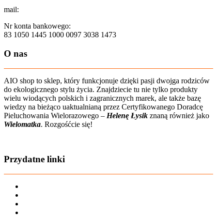
mail:
sklep@aio-shop.pl
Nr konta bankowego:
83 1050 1445 1000 0097 3038 1473
O nas
AIO shop to sklep, który funkcjonuje dzięki pasji dwojga rodziców
do ekologicznego stylu życia. Znajdziecie tu nie tylko produkty
wielu wiodących polskich i zagranicznych marek, ale także bazę
wiedzy na bieżąco uaktualnianą przez Certyfikowanego Doradcę
Pieluchowania Wielorazowego –
Helenę Łysik
znaną również jako
Wielomatka
. Rozgośćcie się!
Zobacz film o nas
Przydatne linki
Karta dużej rodziny
Regulamin sklepu
Regulamin Bonów Podarunkowych
Regulamin zwrotów