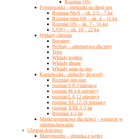
Rozmiar OS+
Formowanki – pieluszki na długi sen
Rozmiar Nb/S – ok. 2,5 – 7 kg
Rozmiar mini OS – ok. 4 – 11 kg
Rozmiar OS – ok. 7 – 16 kg
L/OS+ – ok. 10 – 22 kg
Wkłady chłonne
Boostery
Preflaty – alternatywa dla tetry
Tetra
Wkłady krótkie
Wkłady długie
Wkłady snap-in-one
Kąpieluszki – pieluchy do wody
Rozmiar one-size
rozmiar S 0-3 miesiące
rozmiar M 3-6 miesięcy
rozmiar L 6-12 miesięcy
rozmiar XL 12-24 miesiące
rozmiar XXL 1-3 lat
Rozmiar 4-5 lat
Majtki treningowe dla dzieci – wsparcie w
odpieluchowaniu
Ubrania dziecięce
Manymonths – ubranka z wełny