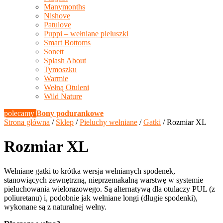
Manymonths
Nishove
Patulove
Puppi – wełniane pieluszki
Smart Bottoms
Sonett
Splash About
Tymoszku
Warmie
Wełną Otuleni
Wild Nature
polecamy
Bony podurankowe
Strona główna
/
Sklep
/
Pieluchy wełniane
/
Gatki
/ Rozmiar XL
Rozmiar XL
Wełniane gatki to krótka wersja wełnianych spodenek,
stanowiących zewnętrzną, nieprzemakalną warstwę w systemie
pieluchowania wielorazowego. Są alternatywą dla otulaczy PUL (z
poliuretanu) i, podobnie jak wełniane longi (długie spodenki),
wykonane są z naturalnej wełny.