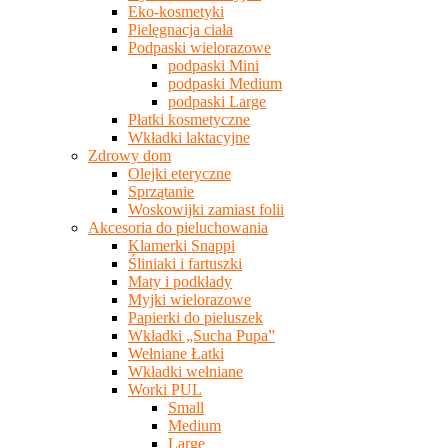
Eko-kosmetyki
Pielęgnacja ciała
Podpaski wielorazowe
podpaski Mini
podpaski Medium
podpaski Large
Płatki kosmetyczne
Wkładki laktacyjne
Zdrowy dom
Olejki eteryczne
Sprzątanie
Woskowijki zamiast folii
Akcesoria do pieluchowania
Klamerki Snappi
Śliniaki i fartuszki
Maty i podkłady
Myjki wielorazowe
Papierki do pieluszek
Wkładki „Sucha Pupa”
Wełniane Łatki
Wkładki wełniane
Worki PUL
Small
Medium
Large