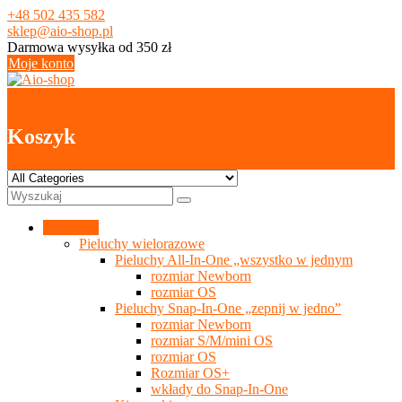
Skip
+48 502 435 582
to
sklep@aio-shop.pl
content
Darmowa wysyłka od 350 zł
Moje konto
0
Koszyk
Kategorie
Pieluchy wielorazowe
Pieluchy All-In-One „wszystko w jednym
rozmiar Newborn
rozmiar OS
Pieluchy Snap-In-One „zepnij w jedno”
rozmiar Newborn
rozmiar S/M/mini OS
rozmiar OS
Rozmiar OS+
wkłady do Snap-In-One