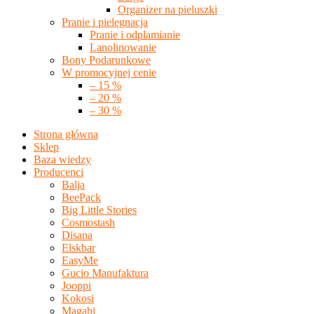
Organizer na pieluszki
Pranie i pielęgnacja
Pranie i odplamianie
Lanolinowanie
Bony Podarunkowe
W promocyjnej cenie
– 15 %
– 20 %
– 30 %
Strona główna
Sklep
Baza wiedzy
Producenci
Balja
BeePack
Big Little Stories
Cosmostash
Disana
Elskbar
EasyMe
Gucio Manufaktura
Jooppi
Kokosi
Magabi