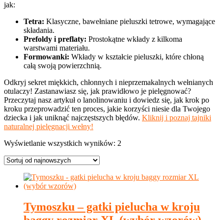
jak:
Tetra:
Klasyczne, bawełniane pieluszki tetrowe, wymagające
składania.
Prefoldy i preflaty:
Prostokątne wkłady z kilkoma
warstwami materiału.
Formowanki:
Wkłady w kształcie pieluszki, które chłoną
całą swoją powierzchnią.
Odkryj sekret miękkich, chłonnych i nieprzemakalnych wełnianych
otulaczy! Zastanawiasz się, jak prawidłowo je pielęgnować?
Przeczytaj nasz artykuł o lanolinowaniu i dowiedz się, jak krok po
kroku przeprowadzić ten proces, jakie korzyści niesie dla Twojego
dziecka i jak uniknąć najczęstszych błędów.
Kliknij i poznaj tajniki
naturalnej pielęgnacji wełny!
Posortowane
Wyświetlanie wszystkich wyników: 2
według
najnowszych
Tymoszku – gatki pielucha w kroju
baggy rozmiar XL (wybór wzorów)