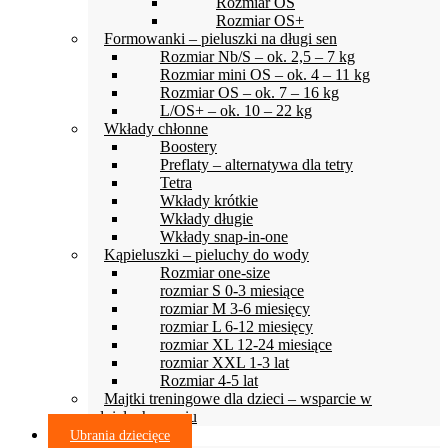
Rozmiar OS
Rozmiar OS+
Formowanki – pieluszki na długi sen
Rozmiar Nb/S – ok. 2,5 – 7 kg
Rozmiar mini OS – ok. 4 – 11 kg
Rozmiar OS – ok. 7 – 16 kg
L/OS+ – ok. 10 – 22 kg
Wkłady chłonne
Boostery
Preflaty – alternatywa dla tetry
Tetra
Wkłady krótkie
Wkłady długie
Wkłady snap-in-one
Kąpieluszki – pieluchy do wody
Rozmiar one-size
rozmiar S 0-3 miesiące
rozmiar M 3-6 miesięcy
rozmiar L 6-12 miesięcy
rozmiar XL 12-24 miesiące
rozmiar XXL 1-3 lat
Rozmiar 4-5 lat
Majtki treningowe dla dzieci – wsparcie w
odpieluchowaniu
Ubrania dziecięce