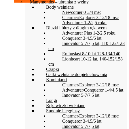
Manymonths – ubranka z wełny
Body wełniane
Newcomer 0-3/4 msc
Charmer/Explorer 3-12/18 msc
Adventurer 1-2/2,5 roku
Bluzki i bluzy z długim rękawem
Adventurer Plus 1-2/2,5 roku
Conqueror 3-4,5/5 lat
Innovator 5-7/7,5 lat, 110-122/128
cm
Enthusiast 8-10 lat 128-134/140
Lionheart 10-12 lat, 140-152/158
cm
Czapki
Gatki wełniane do pieluchowania
Kominiarki
Charmer/Explorer 3-12/18 msc
Adventurer/Conqueror 1-4/4,5 lat
Innovator 5-7/7,5 lat
Longi
Rękawiczki wełniane
Spodnie i legginsy
Charmer/Explorer 3-12/18 msc
Conqueror 3-4,5/5 lat
Innovator 5-7/7,5 lat