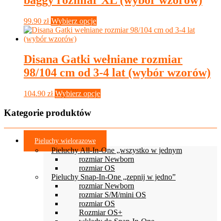
Ten
99.90
zł
Wybierz opcje
produkt
ma
wiele
wariantów.
Disana Gatki wełniane rozmiar
Opcje
98/104 cm od 3-4 lat (wybór wzorów)
można
wybrać
na
Ten
104.90
zł
Wybierz opcje
stronie
produkt
produktu
ma
Kategorie produktów
wiele
wariantów.
Opcje
Pieluchy wielorazowe
można
Pieluchy All-In-One „wszystko w jednym
wybrać
rozmiar Newborn
na
rozmiar OS
stronie
Pieluchy Snap-In-One „zepnij w jedno”
produktu
rozmiar Newborn
rozmiar S/M/mini OS
rozmiar OS
Rozmiar OS+