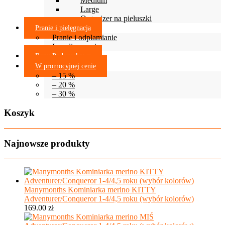
Medium
Large
Organizer na pieluszki
Pranie i pielęgnacja
Pranie i odplamianie
Lanolinowanie
Bony Podarunkowe
W promocyjnej cenie
– 15 %
– 20 %
– 30 %
Koszyk
Najnowsze produkty
Manymonths Kominiarka merino KITTY
Adventurer/Conqueror 1-4/4,5 roku (wybór kolorów)
169.00
zł