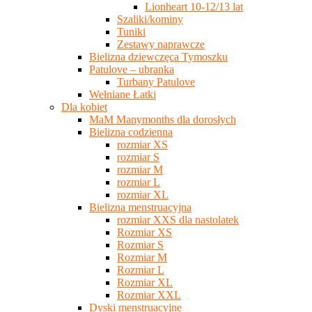
Lionheart 10-12/13 lat
Szaliki/kominy
Tuniki
Zestawy naprawcze
Bielizna dziewczęca Tymoszku
Patulove – ubranka
Turbany Patulove
Wełniane Łatki
Dla kobiet
MaM Manymonths dla dorosłych
Bielizna codzienna
rozmiar XS
rozmiar S
rozmiar M
rozmiar L
rozmiar XL
Bielizna menstruacyjna
rozmiar XXS dla nastolatek
Rozmiar XS
Rozmiar S
Rozmiar M
Rozmiar L
Rozmiar XL
Rozmiar XXL
Dyski menstruacyjne