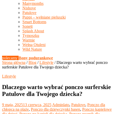
Manymonths
Nishove
Patulove
Puppi – wełniane pieluszki
Smart Bottoms
Sonett
Splash About
Tymoszku
Warmie
Wełną Otuleni
Wild Nature
polecamy
Bony podurankowe
Strona główna
/
Blog
/
Lifestyle
/ Dlaczego warto wybrać ponczo
surferskie Patulove dla Twojego dziecka?
Lifestyle
Dlaczego warto wybrać ponczo surferskie
Patulove dla Twojego dziecka?
9 maja, 2025
13 czerwca, 2025
Admin
lato
,
Patulove
,
Ponczo dla
chłopca na plażę
,
Ponczo dla dziewczynki basen
,
Ponczo kąpielowe
dla dzieci
,
Ponczo po kąpieli dla dziecka
,
Ponczo ręcznik dla