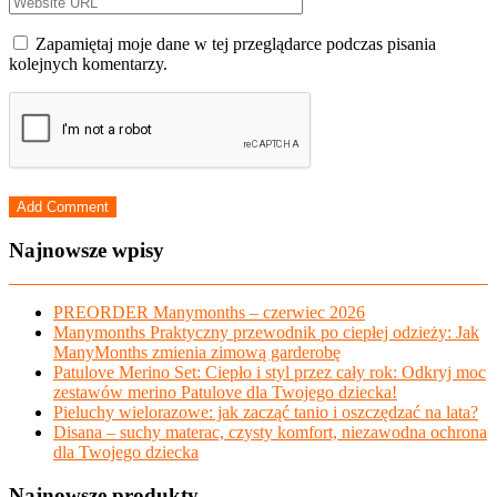
Zapamiętaj moje dane w tej przeglądarce podczas pisania
kolejnych komentarzy.
Najnowsze wpisy
PREORDER Manymonths – czerwiec 2026
Manymonths Praktyczny przewodnik po ciepłej odzieży: Jak
ManyMonths zmienia zimową garderobę
Patulove Merino Set: Ciepło i styl przez cały rok: Odkryj moc
zestawów merino Patulove dla Twojego dziecka!
Pieluchy wielorazowe: jak zacząć tanio i oszczędzać na lata?
Disana – suchy materac, czysty komfort, niezawodna ochrona
dla Twojego dziecka
Najnowsze produkty