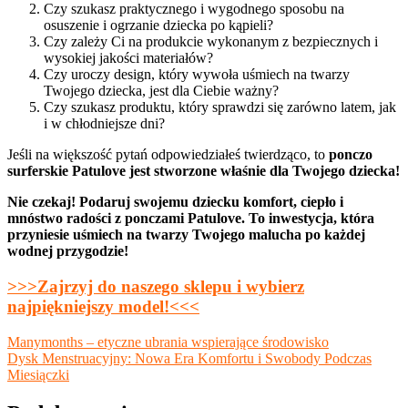
Czy szukasz praktycznego i wygodnego sposobu na
osuszenie i ogrzanie dziecka po kąpieli?
Czy zależy Ci na produkcie wykonanym z bezpiecznych i
wysokiej jakości materiałów?
Czy uroczy design, który wywoła uśmiech na twarzy
Twojego dziecka, jest dla Ciebie ważny?
Czy szukasz produktu, który sprawdzi się zarówno latem, jak
i w chłodniejsze dni?
Jeśli na większość pytań odpowiedziałeś twierdząco, to
ponczo
surferskie Patulove jest stworzone właśnie dla Twojego dziecka!
Nie czekaj! Podaruj swojemu dziecku komfort, ciepło i
mnóstwo radości z ponczami Patulove. To inwestycja, która
przyniesie uśmiech na twarzy Twojego malucha po każdej
wodnej przygodzie!
>>>Zajrzyj do naszego sklepu i wybierz
najpiękniejszy model!<<<
Nawigacja
Manymonths – etyczne ubrania wspierające środowisko
Dysk Menstruacyjny: Nowa Era Komfortu i Swobody Podczas
wpisu
Miesiączki