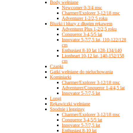
Body wełniane
Newcomer 0-3/4 msc
Charmer/Explorer 3-12/18 msc
Adventurer 1-2/2,5 roku
Bluzki i bluzy z długim rękawem
Adventurer Plus 1-2/2,5 roku
Conqueror 3-4,5/5 lat
Innovator 5-7/7,5 lat, 110-122/128
cm
Enthusiast 8-10 lat 128-134/140
Lionheart 10-12 lat, 140-152/158
cm
Czapki
Gatki wełniane do pieluchowania
Kominiarki
Charmer/Explorer 3-12/18 msc
Adventurer/Conqueror 1-4/4,5 lat
Innovator 5-7/7,5 lat
Longi
Rękawiczki wełniane
Spodnie i legginsy
Charmer/Explorer 3-12/18 msc
Conqueror 3-4,5/5 lat
Innovator 5-7/7,5 lat
Enthusiast 8-10 lat