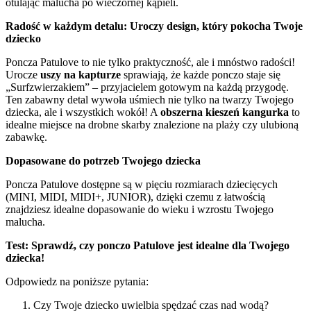
otulając malucha po wieczornej kąpieli.
Radość w każdym detalu: Uroczy design, który pokocha Twoje
dziecko
Poncza Patulove to nie tylko praktyczność, ale i mnóstwo radości!
Urocze
uszy na kapturze
sprawiają, że każde ponczo staje się
„Surfzwierzakiem” – przyjacielem gotowym na każdą przygodę.
Ten zabawny detal wywoła uśmiech nie tylko na twarzy Twojego
dziecka, ale i wszystkich wokół! A
obszerna kieszeń kangurka
to
idealne miejsce na drobne skarby znalezione na plaży czy ulubioną
zabawkę.
Dopasowane do potrzeb Twojego dziecka
Poncza Patulove dostępne są w pięciu rozmiarach dziecięcych
(MINI, MIDI, MIDI+, JUNIOR), dzięki czemu z łatwością
znajdziesz idealne dopasowanie do wieku i wzrostu Twojego
malucha.
Test: Sprawdź, czy ponczo Patulove jest idealne dla Twojego
dziecka!
Odpowiedz na poniższe pytania:
Czy Twoje dziecko uwielbia spędzać czas nad wodą?