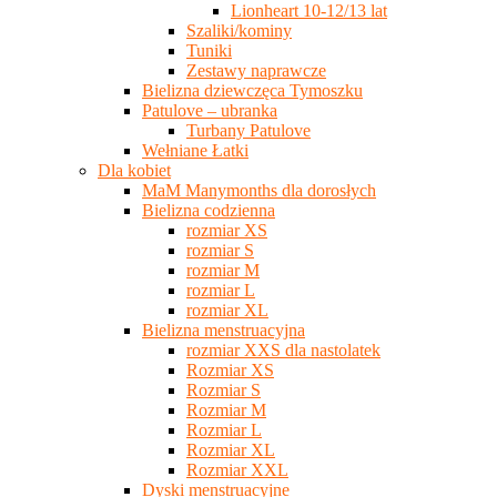
Lionheart 10-12/13 lat
Szaliki/kominy
Tuniki
Zestawy naprawcze
Bielizna dziewczęca Tymoszku
Patulove – ubranka
Turbany Patulove
Wełniane Łatki
Dla kobiet
MaM Manymonths dla dorosłych
Bielizna codzienna
rozmiar XS
rozmiar S
rozmiar M
rozmiar L
rozmiar XL
Bielizna menstruacyjna
rozmiar XXS dla nastolatek
Rozmiar XS
Rozmiar S
Rozmiar M
Rozmiar L
Rozmiar XL
Rozmiar XXL
Dyski menstruacyjne