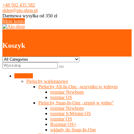
Skip
+48 502 435 582
to
sklep@aio-shop.pl
content
Darmowa wysyłka od 350 zł
Moje konto
0
Koszyk
Kategorie
Pieluchy wielorazowe
Pieluchy All-In-One „wszystko w jednym
rozmiar Newborn
rozmiar OS
Pieluchy Snap-In-One „zepnij w jedno”
rozmiar Newborn
rozmiar S/M/mini OS
rozmiar OS
Rozmiar OS+
wkłady do Snap-In-One