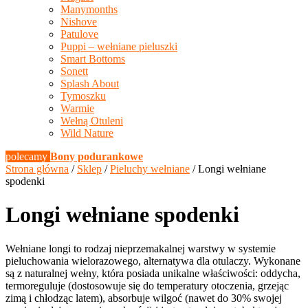
Manymonths
Nishove
Patulove
Puppi – wełniane pieluszki
Smart Bottoms
Sonett
Splash About
Tymoszku
Warmie
Wełną Otuleni
Wild Nature
polecamy
Bony podurankowe
Strona główna
/
Sklep
/
Pieluchy wełniane
/ Longi wełniane
spodenki
Longi wełniane spodenki
Wełniane longi to rodzaj nieprzemakalnej warstwy w systemie
pieluchowania wielorazowego, alternatywa dla otulaczy. Wykonane
są z naturalnej wełny, która posiada unikalne właściwości: oddycha,
termoreguluje (dostosowuje się do temperatury otoczenia, grzejąc
zimą i chłodząc latem), absorbuje wilgoć (nawet do 30% swojej