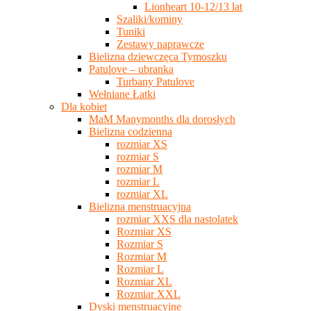
Lionheart 10-12/13 lat
Szaliki/kominy
Tuniki
Zestawy naprawcze
Bielizna dziewczęca Tymoszku
Patulove – ubranka
Turbany Patulove
Wełniane Łatki
Dla kobiet
MaM Manymonths dla dorosłych
Bielizna codzienna
rozmiar XS
rozmiar S
rozmiar M
rozmiar L
rozmiar XL
Bielizna menstruacyjna
rozmiar XXS dla nastolatek
Rozmiar XS
Rozmiar S
Rozmiar M
Rozmiar L
Rozmiar XL
Rozmiar XXL
Dyski menstruacyjne