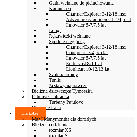
Gatki wełniane do pieluchowania
Kominiarki
Charmer/Explorer 3-12/18 msc
Adventurer/Conqueror 1-4/4,5 lat
Innovator 5-7/7,5 lat
Longi
Rękawiczki wełniane
Spodnie i legginsy
Charmer/Explorer 3-12/18 msc
Conqueror 3-4,5/5 lat
Innovator 5-7/7,5 lat
Enthusiast 8-10 lat
Lionheart 10-12/13 lat
Szaliki/kominy
Tuniki
Zestawy naprawcze
Bielizna dziewczęca Tymoszku
Patulove – ubranka
Turbany Patulove
Wełniane Łatki
Dla kobiet
MaM Manymonths dla dorosłych
Bielizna codzienna
rozmiar XS
rozmiar S