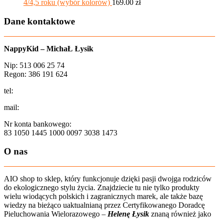
4/4,5 roku (wybór kolorów)
169.00
zł
Dane kontaktowe
NappyKid – MichaŁ Łysik
Nip: 513 006 25 74
Regon: 386 191 624
tel:
+48 502 435 582
mail:
sklep@aio-shop.pl
Nr konta bankowego:
83 1050 1445 1000 0097 3038 1473
O nas
AIO shop to sklep, który funkcjonuje dzięki pasji dwojga rodziców
do ekologicznego stylu życia. Znajdziecie tu nie tylko produkty
wielu wiodących polskich i zagranicznych marek, ale także bazę
wiedzy na bieżąco uaktualnianą przez Certyfikowanego Doradcę
Pieluchowania Wielorazowego –
Helenę Łysik
znaną również jako