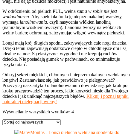
wagi, nie dając uczucia mokrości) i jest naturalnie antybakteryjna.
W odróżnieniu od pieluch PUL, wełna
sama w sobie nie jest
wodoodporna
. Aby spełniała funkcję nieprzemakalnej warstwy,
wymaga
lanolinowania
, czyli nasycenia włókien lanoliną
(naturalnym woskiem owczym). Lanolina tworzy na włóknach
wełny barierę ochronną, zatrzymując wilgoć wewnątrz pieluszki.
Longi mają krój długich spodni, zakrywających całe nogi dziecka.
Dzięki temu zapewniają dodatkowe ciepło w chłodniejsze dni i są
idealne na noc. Są elastyczne, wygodne i nie krępują ruchów
dziecka. Nie posiadają gumek w pachwinach, co minimalizuje
ryzyko otarć.
Odkryj sekret miękkich, chłonnych i nieprzemakalnych wełnianych
longów! Zastanawiasz się, jak prawidłowo je pielęgnować?
Przeczytaj nasz artykuł o lanolinowaniu i dowiedz się, jak krok po
kroku przeprowadzić ten proces, jakie korzyści niesie dla Twojego
dziecka i jak uniknąć najczęstszych błędów.
Kliknij i poznaj tajniki
naturalnej pielęgnacji wełny!
Posortowane
Wyświetlanie wszystkich wyników: 4
według
najnowszych