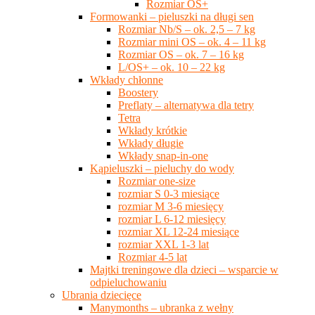
Rozmiar OS+
Formowanki – pieluszki na długi sen
Rozmiar Nb/S – ok. 2,5 – 7 kg
Rozmiar mini OS – ok. 4 – 11 kg
Rozmiar OS – ok. 7 – 16 kg
L/OS+ – ok. 10 – 22 kg
Wkłady chłonne
Boostery
Preflaty – alternatywa dla tetry
Tetra
Wkłady krótkie
Wkłady długie
Wkłady snap-in-one
Kąpieluszki – pieluchy do wody
Rozmiar one-size
rozmiar S 0-3 miesiące
rozmiar M 3-6 miesięcy
rozmiar L 6-12 miesięcy
rozmiar XL 12-24 miesiące
rozmiar XXL 1-3 lat
Rozmiar 4-5 lat
Majtki treningowe dla dzieci – wsparcie w
odpieluchowaniu
Ubrania dziecięce
Manymonths – ubranka z wełny