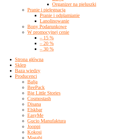
Organizer na pieluszki
Pranie i pielęgnacja
Pranie i odplamianie
Lanolinowanie
Bony Podarunkowe
W promocyjnej cenie
– 15 %
– 20 %
– 30 %
Strona główna
Sklep
Baza wiedzy
Producenci
Balja
BeePack
Big Little Stories
Cosmostash
Disana
Elskbar
EasyMe
Gucio Manufaktura
Jooppi
Kokosi
Magabi