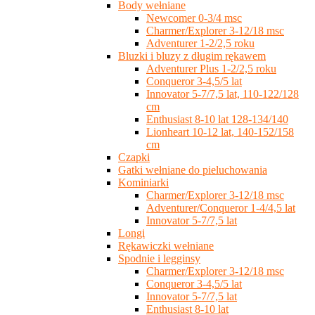
Body wełniane
Newcomer 0-3/4 msc
Charmer/Explorer 3-12/18 msc
Adventurer 1-2/2,5 roku
Bluzki i bluzy z długim rękawem
Adventurer Plus 1-2/2,5 roku
Conqueror 3-4,5/5 lat
Innovator 5-7/7,5 lat, 110-122/128
cm
Enthusiast 8-10 lat 128-134/140
Lionheart 10-12 lat, 140-152/158
cm
Czapki
Gatki wełniane do pieluchowania
Kominiarki
Charmer/Explorer 3-12/18 msc
Adventurer/Conqueror 1-4/4,5 lat
Innovator 5-7/7,5 lat
Longi
Rękawiczki wełniane
Spodnie i legginsy
Charmer/Explorer 3-12/18 msc
Conqueror 3-4,5/5 lat
Innovator 5-7/7,5 lat
Enthusiast 8-10 lat