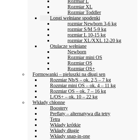
Rozmiar L
Rozmiar XL
Rozmiar Toddler
Longi wełniane spodenki
rozmiar Newborn 3-6 kg
rozmiar S/M 5-9 kg
rozmiar L 10-15 kg
rozmiar XL/XXL 12-20 kg
Otulacze wełniane
Newborn
Rozmiar mini OS
Rozmiar OS
Rozmiar OS+
Formowanki – pieluszki na długi sen
Rozmiar Nb/S – ok. 2,5 – 7 kg
Rozmiar mini OS – ok. 4 – 11 kg
Rozmiar OS – ok. 7 – 16 kg
L/OS+ – ok. 10 – 22 kg
Wkłady chłonne
Boostery
Preflaty – alternatywa dla tetry
Tetra
Wkłady krótkie
Wkłady długie
Wkłady snap-in-one