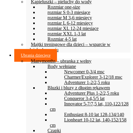
Kąpieluszki – pieluchy do wody
Rozmiar one-size
rozmiar S 0-3 miesiące
rozmiar M 3-6 miesięcy
rozmiar L 6-12 miesięcy
rozmiar XL 12-24 miesiące
rozmiar XXL 1-3 lat
Rozmiar 4-5 lat
Majtki treningowe dla dzieci – wsparcie w
odpieluchowaniu
Ubrania dziecięce
Manymonths – ubranka z wełny
Body wełniane
Newcomer 0-3/4 msc
Charmer/Explorer 3-12/18 msc
Adventurer 1-2/2,5 roku
Bluzki i bluzy z długim rękawem
Adventurer Plus 1-2/2,5 roku
Conqueror 3-4,5/5 lat
Innovator 5-7/7,5 lat, 110-122/128
cm
Enthusiast 8-10 lat 128-134/140
Lionheart 10-12 lat, 140-152/158
cm
Czapki