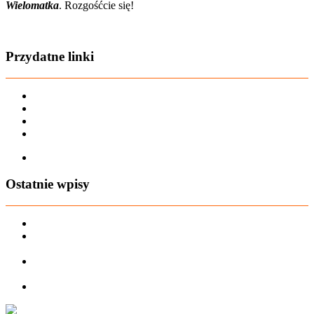
Wielomatka
. Rozgośćcie się!
Zobacz film o nas
Przydatne linki
Karta dużej rodziny
Regulamin sklepu
Regulamin Bonów Podarunkowych
Regulamin zwrotów
Zapisz się na AIO-shop Newsletter
Ostatnie wpisy
PREORDER Manymonths – czerwiec 2026
Manymonths Praktyczny przewodnik po ciepłej odzieży: Jak
ManyMonths zmienia zimową garderobę
Patulove Merino Set: Ciepło i styl przez cały rok: Odkryj moc
zestawów merino Patulove dla Twojego dziecka!
Pieluchy wielorazowe: jak zacząć tanio i oszczędzać na lata?