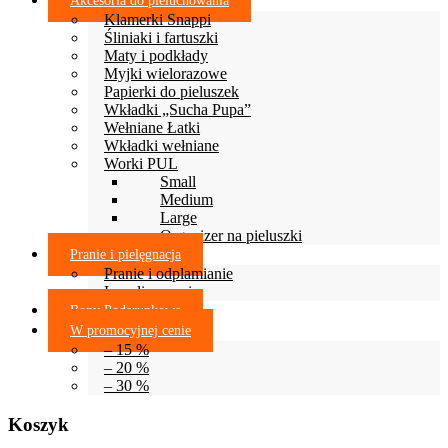
Akcesoria do pieluchowania
Klamerki Snappi
Śliniaki i fartuszki
Maty i podkłady
Myjki wielorazowe
Papierki do pieluszek
Wkładki „Sucha Pupa”
Wełniane Łatki
Wkładki wełniane
Worki PUL
Small
Medium
Large
Organizer na pieluszki
Pranie i pielęgnacja
Pranie i odplamianie
Lanolinowanie
Bony Podarunkowe
W promocyjnej cenie
– 15 %
– 20 %
– 30 %
Koszyk