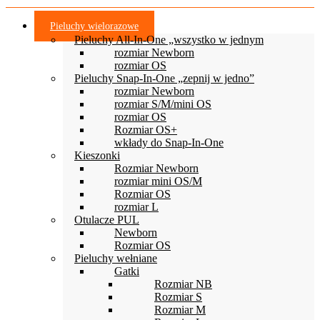
wariantów.
Opcje
Pieluchy wielorazowe
można
Pieluchy All-In-One „wszystko w jednym
wybrać
rozmiar Newborn
na
rozmiar OS
stronie
Pieluchy Snap-In-One „zepnij w jedno”
produktu
rozmiar Newborn
rozmiar S/M/mini OS
rozmiar OS
Rozmiar OS+
wkłady do Snap-In-One
Kieszonki
Rozmiar Newborn
rozmiar mini OS/M
Rozmiar OS
rozmiar L
Otulacze PUL
Newborn
Rozmiar OS
Pieluchy wełniane
Gatki
Rozmiar NB
Rozmiar S
Rozmiar M