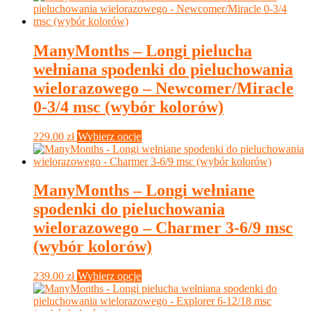
ManyMonths – Longi pielucha
wełniana spodenki do pieluchowania
wielorazowego – Newcomer/Miracle
0-3/4 msc (wybór kolorów)
Ten
229.00
zł
Wybierz opcje
produkt
ma
wiele
wariantów.
ManyMonths – Longi wełniane
Opcje
spodenki do pieluchowania
można
wybrać
wielorazowego – Charmer 3-6/9 msc
na
(wybór kolorów)
stronie
produktu
Ten
239.00
zł
Wybierz opcje
produkt
ma