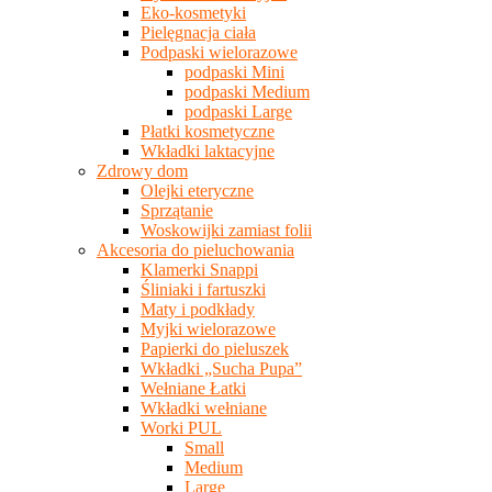
Eko-kosmetyki
Pielęgnacja ciała
Podpaski wielorazowe
podpaski Mini
podpaski Medium
podpaski Large
Płatki kosmetyczne
Wkładki laktacyjne
Zdrowy dom
Olejki eteryczne
Sprzątanie
Woskowijki zamiast folii
Akcesoria do pieluchowania
Klamerki Snappi
Śliniaki i fartuszki
Maty i podkłady
Myjki wielorazowe
Papierki do pieluszek
Wkładki „Sucha Pupa”
Wełniane Łatki
Wkładki wełniane
Worki PUL
Small
Medium
Large