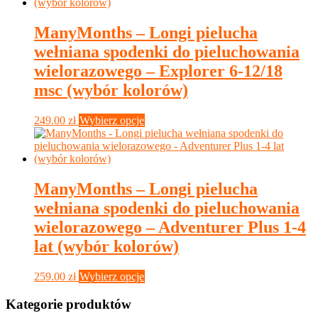
wiele
wariantów.
Opcje
ManyMonths – Longi pielucha
można
wełniana spodenki do pieluchowania
wybrać
na
wielorazowego – Explorer 6-12/18
stronie
msc (wybór kolorów)
produktu
Ten
249.00
zł
Wybierz opcje
produkt
ma
wiele
wariantów.
Opcje
ManyMonths – Longi pielucha
można
wełniana spodenki do pieluchowania
wybrać
na
wielorazowego – Adventurer Plus 1-4
stronie
lat (wybór kolorów)
produktu
Ten
259.00
zł
Wybierz opcje
produkt
ma
Kategorie produktów
wiele