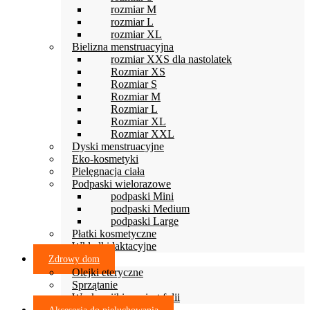
rozmiar M
rozmiar L
rozmiar XL
Bielizna menstruacyjna
rozmiar XXS dla nastolatek
Rozmiar XS
Rozmiar S
Rozmiar M
Rozmiar L
Rozmiar XL
Rozmiar XXL
Dyski menstruacyjne
Eko-kosmetyki
Pielęgnacja ciała
Podpaski wielorazowe
podpaski Mini
podpaski Medium
podpaski Large
Płatki kosmetyczne
Wkładki laktacyjne
Zdrowy dom
Olejki eteryczne
Sprzątanie
Woskowijki zamiast folii