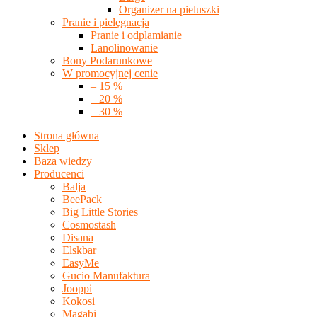
Organizer na pieluszki
Pranie i pielęgnacja
Pranie i odplamianie
Lanolinowanie
Bony Podarunkowe
W promocyjnej cenie
– 15 %
– 20 %
– 30 %
Strona główna
Sklep
Baza wiedzy
Producenci
Balja
BeePack
Big Little Stories
Cosmostash
Disana
Elskbar
EasyMe
Gucio Manufaktura
Jooppi
Kokosi
Magabi