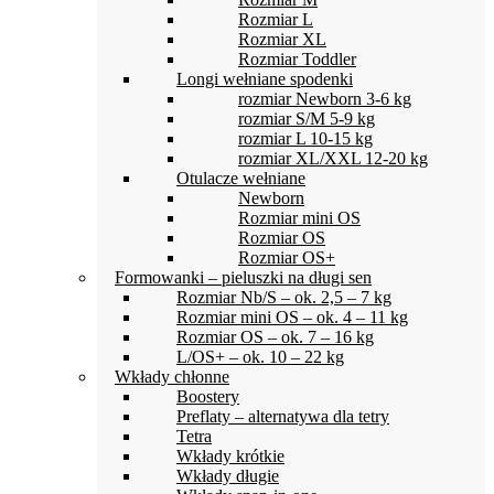
Rozmiar L
Rozmiar XL
Rozmiar Toddler
Longi wełniane spodenki
rozmiar Newborn 3-6 kg
rozmiar S/M 5-9 kg
rozmiar L 10-15 kg
rozmiar XL/XXL 12-20 kg
Otulacze wełniane
Newborn
Rozmiar mini OS
Rozmiar OS
Rozmiar OS+
Formowanki – pieluszki na długi sen
Rozmiar Nb/S – ok. 2,5 – 7 kg
Rozmiar mini OS – ok. 4 – 11 kg
Rozmiar OS – ok. 7 – 16 kg
L/OS+ – ok. 10 – 22 kg
Wkłady chłonne
Boostery
Preflaty – alternatywa dla tetry
Tetra
Wkłady krótkie
Wkłady długie