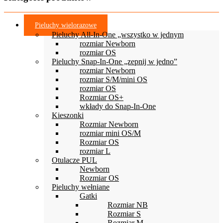
wiele
wariantów.
Opcje
Pieluchy wielorazowe
można
Pieluchy All-In-One „wszystko w jednym
wybrać
rozmiar Newborn
na
rozmiar OS
stronie
Pieluchy Snap-In-One „zepnij w jedno”
produktu
rozmiar Newborn
rozmiar S/M/mini OS
rozmiar OS
Rozmiar OS+
wkłady do Snap-In-One
Kieszonki
Rozmiar Newborn
rozmiar mini OS/M
Rozmiar OS
rozmiar L
Otulacze PUL
Newborn
Rozmiar OS
Pieluchy wełniane
Gatki
Rozmiar NB
Rozmiar S
Rozmiar M