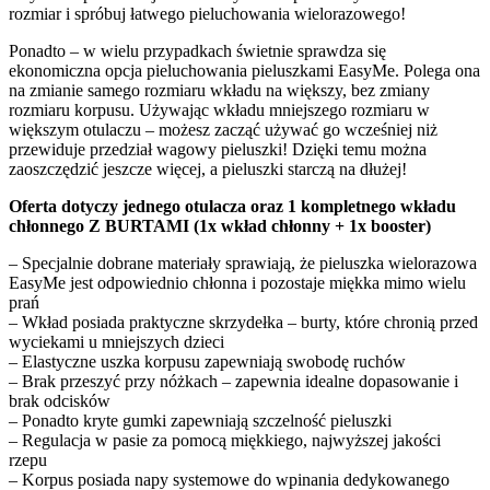
rozmiar i spróbuj łatwego pieluchowania wielorazowego!
Ponadto – w wielu przypadkach świetnie sprawdza się
ekonomiczna opcja pieluchowania pieluszkami EasyMe. Polega ona
na zmianie samego rozmiaru wkładu na większy, bez zmiany
rozmiaru korpusu. Używając wkładu mniejszego rozmiaru w
większym otulaczu – możesz zacząć używać go wcześniej niż
przewiduje przedział wagowy pieluszki! Dzięki temu można
zaoszczędzić jeszcze więcej, a pieluszki starczą na dłużej!
Oferta dotyczy jednego otulacza oraz 1 kompletnego wkładu
chłonnego Z BURTAMI (1x wkład chłonny + 1x booster)
– Specjalnie dobrane materiały sprawiają, że pieluszka wielorazowa
EasyMe jest odpowiednio chłonna i pozostaje miękka mimo wielu
prań
– Wkład posiada praktyczne skrzydełka – burty, które chronią przed
wyciekami u mniejszych dzieci
– Elastyczne uszka korpusu zapewniają swobodę ruchów
– Brak przeszyć przy nóżkach – zapewnia idealne dopasowanie i
brak odcisków
– Ponadto kryte gumki zapewniają szczelność pieluszki
– Regulacja w pasie za pomocą miękkiego, najwyższej jakości
rzepu
– Korpus posiada napy systemowe do wpinania dedykowanego