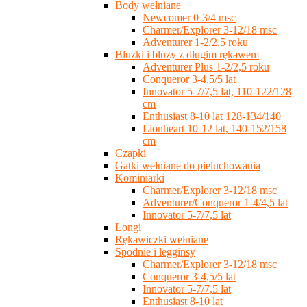
Body wełniane
Newcomer 0-3/4 msc
Charmer/Explorer 3-12/18 msc
Adventurer 1-2/2,5 roku
Bluzki i bluzy z długim rękawem
Adventurer Plus 1-2/2,5 roku
Conqueror 3-4,5/5 lat
Innovator 5-7/7,5 lat, 110-122/128
cm
Enthusiast 8-10 lat 128-134/140
Lionheart 10-12 lat, 140-152/158
cm
Czapki
Gatki wełniane do pieluchowania
Kominiarki
Charmer/Explorer 3-12/18 msc
Adventurer/Conqueror 1-4/4,5 lat
Innovator 5-7/7,5 lat
Longi
Rękawiczki wełniane
Spodnie i legginsy
Charmer/Explorer 3-12/18 msc
Conqueror 3-4,5/5 lat
Innovator 5-7/7,5 lat
Enthusiast 8-10 lat