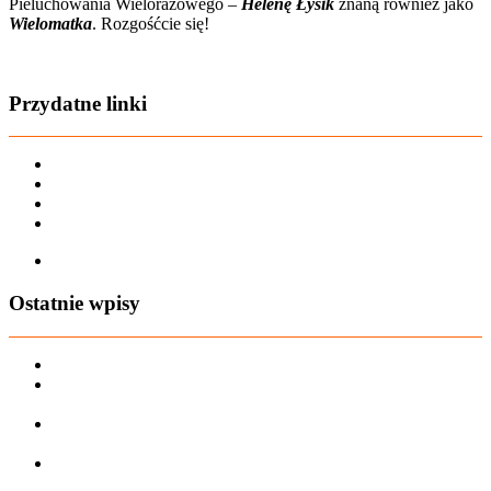
Pieluchowania Wielorazowego –
Helenę Łysik
znaną również jako
Wielomatka
. Rozgośćcie się!
Zobacz film o nas
Przydatne linki
Karta dużej rodziny
Regulamin sklepu
Regulamin Bonów Podarunkowych
Regulamin zwrotów
Zapisz się na AIO-shop Newsletter
Ostatnie wpisy
PREORDER Manymonths – czerwiec 2026
Manymonths Praktyczny przewodnik po ciepłej odzieży: Jak
ManyMonths zmienia zimową garderobę
Patulove Merino Set: Ciepło i styl przez cały rok: Odkryj moc
zestawów merino Patulove dla Twojego dziecka!
Pieluchy wielorazowe: jak zacząć tanio i oszczędzać na lata?