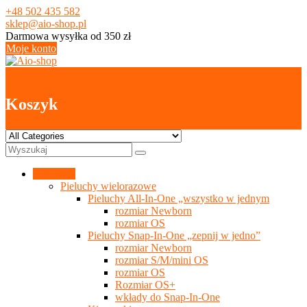
Skip
+48 502 435 582
to
sklep@aio-shop.pl
content
Darmowa wysyłka od 350 zł
Moje konto
0
Koszyk
Kategorie
Pieluchy wielorazowe
Pieluchy All-In-One „wszystko w jednym
rozmiar Newborn
rozmiar OS
Pieluchy Snap-In-One „zepnij w jedno”
rozmiar Newborn
rozmiar S/M/mini OS
rozmiar OS
Rozmiar OS+
wkłady do Snap-In-One