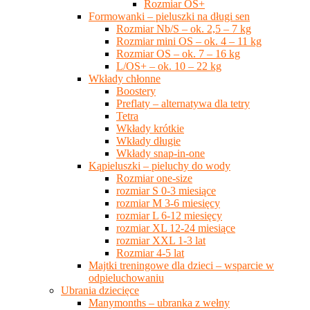
Rozmiar OS+
Formowanki – pieluszki na długi sen
Rozmiar Nb/S – ok. 2,5 – 7 kg
Rozmiar mini OS – ok. 4 – 11 kg
Rozmiar OS – ok. 7 – 16 kg
L/OS+ – ok. 10 – 22 kg
Wkłady chłonne
Boostery
Preflaty – alternatywa dla tetry
Tetra
Wkłady krótkie
Wkłady długie
Wkłady snap-in-one
Kąpieluszki – pieluchy do wody
Rozmiar one-size
rozmiar S 0-3 miesiące
rozmiar M 3-6 miesięcy
rozmiar L 6-12 miesięcy
rozmiar XL 12-24 miesiące
rozmiar XXL 1-3 lat
Rozmiar 4-5 lat
Majtki treningowe dla dzieci – wsparcie w
odpieluchowaniu
Ubrania dziecięce
Manymonths – ubranka z wełny