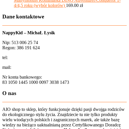
Manymonths Kominiarka DINO Adventurer/Conqueror 1-
4/4,5 roku (wybór kolorów)
169.00
zł
Dane kontaktowe
NappyKid – MichaŁ Łysik
Nip: 513 006 25 74
Regon: 386 191 624
tel:
+48 502 435 582
mail:
sklep@aio-shop.pl
Nr konta bankowego:
83 1050 1445 1000 0097 3038 1473
O nas
AIO shop to sklep, który funkcjonuje dzięki pasji dwojga rodziców
do ekologicznego stylu życia. Znajdziecie tu nie tylko produkty
wielu wiodących polskich i zagranicznych marek, ale także bazę
wiedzy na bieżąco uaktualnianą przez Certyfikowanego Doradcę