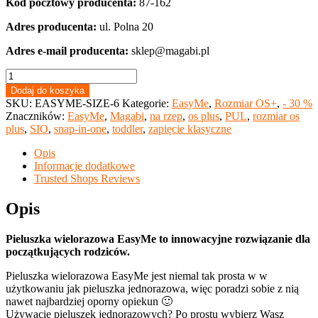
Kod pocztowy producenta:
87-162
Adres producenta:
ul. Polna 20
Adres e-mail producenta:
sklep@magabi.pl
ilość
Pielucha
Dodaj do koszyka
EasyMe
SKU:
EASYME-SIZE-6
Kategorie:
EasyMe
,
Rozmiar OS+
,
- 30 %
z
Znaczników:
EasyMe
,
Magabi
,
na rzep
,
os plus
,
PUL
,
rozmiar os
wkładem
plus
,
SIO
,
snap-in-one
,
toddler
,
zapięcie klasyczne
z
burtami
Opis
-
Informacje dodatkowe
rozmiar
Trusted Shops Reviews
6
od
Opis
>14
kg
Pieluszka wielorazowa EasyMe to innowacyjne rozwiązanie dla
(wybór
początkujących rodziców.
wzorów)
Pieluszka wielorazowa EasyMe jest niemal tak prosta w w
użytkowaniu jak pieluszka jednorazowa, więc poradzi sobie z nią
nawet najbardziej oporny opiekun 🙂
Używacie pieluszek jednorazowych? Po prostu wybierz Wasz