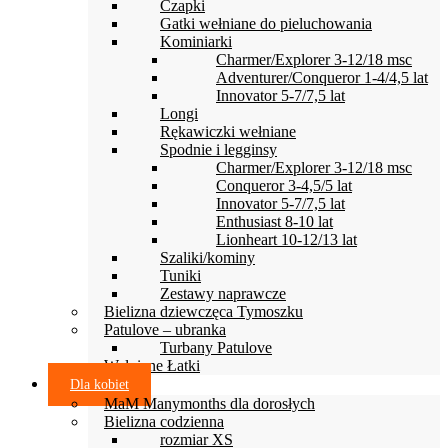
Czapki
Gatki wełniane do pieluchowania
Kominiarki
Charmer/Explorer 3-12/18 msc
Adventurer/Conqueror 1-4/4,5 lat
Innovator 5-7/7,5 lat
Longi
Rękawiczki wełniane
Spodnie i legginsy
Charmer/Explorer 3-12/18 msc
Conqueror 3-4,5/5 lat
Innovator 5-7/7,5 lat
Enthusiast 8-10 lat
Lionheart 10-12/13 lat
Szaliki/kominy
Tuniki
Zestawy naprawcze
Bielizna dziewczęca Tymoszku
Patulove – ubranka
Turbany Patulove
Wełniane Łatki
Dla kobiet
MaM Manymonths dla dorosłych
Bielizna codzienna
rozmiar XS