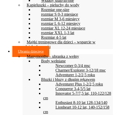
Wkłady snap-in-one
Kąpieluszki – pieluchy do wody
Rozmiar one-size
rozmiar S 0-3 miesiące
rozmiar M 3-6 miesięcy
rozmiar L 6-12 miesięcy
rozmiar XL 12-24 miesiące
rozmiar XXL 1-3 lat
Rozmiar 4-5 lat
Majtki treningowe dla dzieci – wsparcie w
odpieluchowaniu
Ubrania dziecięce
Manymonths – ubranka z wełny
Body wełniane
Newcomer 0-3/4 msc
Charmer/Explorer 3-12/18 msc
Adventurer 1-2/2,5 roku
Bluzki i bluzy z długim rękawem
Adventurer Plus 1-2/2,5 roku
Conqueror 3-4,5/5 lat
Innovator 5-7/7,5 lat, 110-122/128
cm
Enthusiast 8-10 lat 128-134/140
Lionheart 10-12 lat, 140-152/158
cm