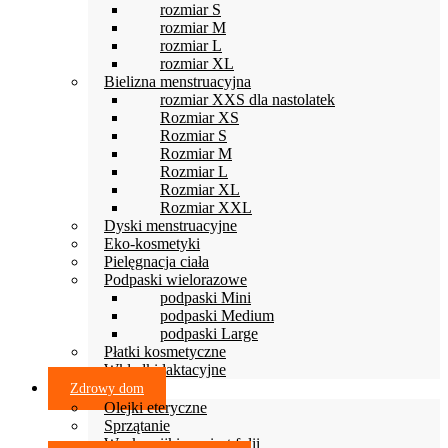
rozmiar S
rozmiar M
rozmiar L
rozmiar XL
Bielizna menstruacyjna
rozmiar XXS dla nastolatek
Rozmiar XS
Rozmiar S
Rozmiar M
Rozmiar L
Rozmiar XL
Rozmiar XXL
Dyski menstruacyjne
Eko-kosmetyki
Pielęgnacja ciała
Podpaski wielorazowe
podpaski Mini
podpaski Medium
podpaski Large
Płatki kosmetyczne
Wkładki laktacyjne
Zdrowy dom
Olejki eteryczne
Sprzątanie
Woskowijki zamiast folii