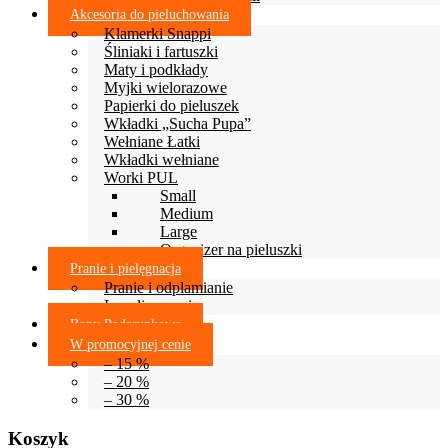
Akcesoria do pieluchowania
Klamerki Snappi
Śliniaki i fartuszki
Maty i podkłady
Myjki wielorazowe
Papierki do pieluszek
Wkładki „Sucha Pupa”
Wełniane Łatki
Wkładki wełniane
Worki PUL
Small
Medium
Large
Organizer na pieluszki
Pranie i pielęgnacja
Pranie i odplamianie
Lanolinowanie
Bony Podarunkowe
W promocyjnej cenie
– 15 %
– 20 %
– 30 %
Koszyk