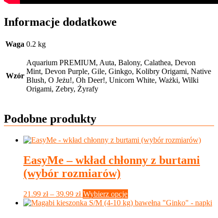
Informacje dodatkowe
Waga
0.2 kg
Aquarium PREMIUM, Auta, Balony, Calathea, Devon
Mint, Devon Purple, Gile, Ginkgo, Kolibry Origami, Native
Wzór
Blush, O Jeżu!, Oh Deer!, Unicorn White, Ważki, Wilki
Origami, Zebry, Żyrafy
Podobne produkty
EasyMe – wkład chłonny z burtami
(wybór rozmiarów)
Zakres
Ten
21.99
zł
–
39.99
zł
Wybierz opcje
cen:
produkt
od
ma