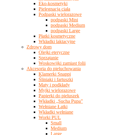
Eko-kosmetyki
Pielęgnacja ciała
Podpaski wielorazowe
podpaski Mini
podpaski Medium
podpaski Large
Płatki kosmetyczne
Wkładki laktacyjne
Zdrowy dom
Olejki eteryczne
Sprzątanie
Woskowijki zamiast folii
Akcesoria do pieluchowania
Klamerki Snappi
Śliniaki i fartuszki
Maty i podkłady
Myjki wielorazowe
Papierki do pieluszek
Wkładki „Sucha Pupa”
Wełniane Łatki
Wkładki wełniane
Worki PUL
Small
Medium
Large