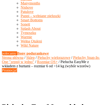
Manymonths
Nishove
Patulove
Puppi – wełniane pieluszki
Smart Bottoms
Sonett
Splash About
Tymoszku
Warmie
Wełną Otuleni
Wild Nature
polecamy
Bony podurankowe
Strona główna
/
Sklep
/
Pieluchy wielorazowe
/
Pieluchy Snap-In-
One "zepnij w jedno"
/
Rozmiar OS+
/ Pielucha EasyMe z
wkładem z burtami – rozmiar 6 od >14 kg (wybór wzorów)
Promocja!