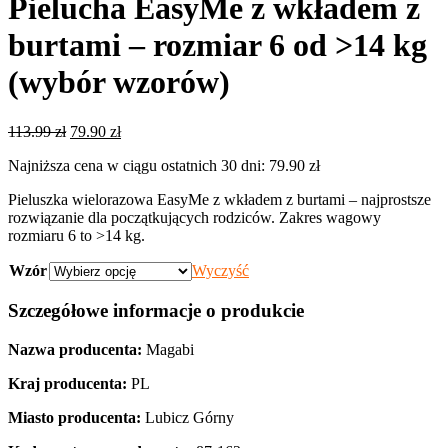
Pielucha EasyMe z wkładem z
burtami – rozmiar 6 od >14 kg
(wybór wzorów)
Pierwotna
Aktualna
113.99
zł
79.90
zł
cena
cena
Najniższa cena w ciągu ostatnich 30 dni:
79.90
zł
wynosiła:
wynosi:
113.99 zł.
79.90 zł.
Pieluszka wielorazowa EasyMe z wkładem z burtami – najprostsze
rozwiązanie dla początkujących rodziców. Zakres wagowy
rozmiaru 6 to >14 kg.
Wzór
Wyczyść
Szczegółowe informacje o produkcie
Nazwa producenta:
Magabi
Kraj producenta:
PL
Miasto producenta:
Lubicz Górny