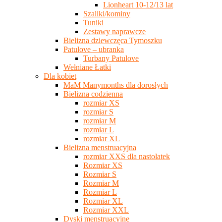
Lionheart 10-12/13 lat
Szaliki/kominy
Tuniki
Zestawy naprawcze
Bielizna dziewczęca Tymoszku
Patulove – ubranka
Turbany Patulove
Wełniane Łatki
Dla kobiet
MaM Manymonths dla dorosłych
Bielizna codzienna
rozmiar XS
rozmiar S
rozmiar M
rozmiar L
rozmiar XL
Bielizna menstruacyjna
rozmiar XXS dla nastolatek
Rozmiar XS
Rozmiar S
Rozmiar M
Rozmiar L
Rozmiar XL
Rozmiar XXL
Dyski menstruacyjne