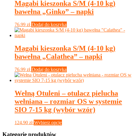
21.99 zł
wiele
Magabi kieszonka S/M (4-10 kg)
do
wariantów.
bawełna „Ginko” – napki
39.99 zł
Opcje
można
wybrać
76.99
zł
Dodaj do koszyka
na
stronie
produktu
Magabi kieszonka S/M (4-10 kg)
bawełna „Calathea” – napki
76.99
zł
Dodaj do koszyka
Wełną Otuleni – otulacz pielucha
wełniana – rozmiar OS w systemie
SIO 7-15 kg (wybór wzór)
Ten
124.90
zł
Wybierz opcje
produkt
ma
Kategorie produktów