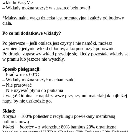
wkładu EasyMe
– Wkłady można suszyć w suszarce bębnowej!
*Maksymalna waga dziecka jest orientacyjna i zależy od budowy
ciała.
Po co mi dodatkowe wkłady?
Po pierwsze – jeśli otulacz jest czysty i nie namókł, możesz
wymienić jedynie wkład chłonny, a korpusu użyć ponownie.
Po drugie, zapasowy wkład przydaje się, kiedy pozostałe wkłady są
w praniu lub jeszcze nie wyschły.
Sposób pielęgnacji:
– Prać w max 60°C
– Wkłady można suszyć mechanicznie
– Nie prasować
– Nie używać płynu do płukania
Uwaga! Odpinając napki zawsze przytrzymuj materiał jak najbliżej
napy, by nie uszkodzić go.
Skład:
Korpus
– 100% poliester z recyklingu powlekany membraną
poliuretanową
Wkład + booster
– z wierzchu: 80% bambus 20% organiczna