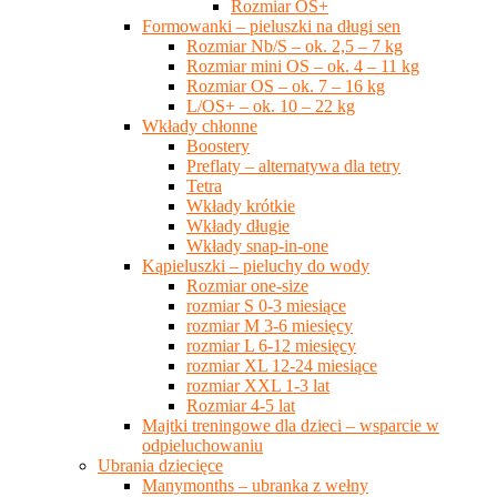
Rozmiar OS+
Formowanki – pieluszki na długi sen
Rozmiar Nb/S – ok. 2,5 – 7 kg
Rozmiar mini OS – ok. 4 – 11 kg
Rozmiar OS – ok. 7 – 16 kg
L/OS+ – ok. 10 – 22 kg
Wkłady chłonne
Boostery
Preflaty – alternatywa dla tetry
Tetra
Wkłady krótkie
Wkłady długie
Wkłady snap-in-one
Kąpieluszki – pieluchy do wody
Rozmiar one-size
rozmiar S 0-3 miesiące
rozmiar M 3-6 miesięcy
rozmiar L 6-12 miesięcy
rozmiar XL 12-24 miesiące
rozmiar XXL 1-3 lat
Rozmiar 4-5 lat
Majtki treningowe dla dzieci – wsparcie w
odpieluchowaniu
Ubrania dziecięce
Manymonths – ubranka z wełny