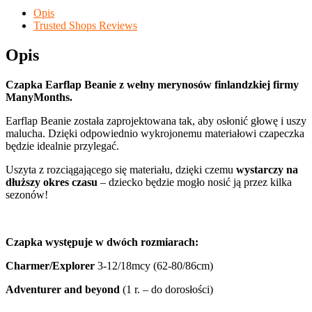
Czapka
Earflap
Opis
Beanie
Trusted Shops Reviews
z
wełny
Opis
merynosów
SOWA
Czapka Earflap Beanie z wełny merynosów finlandzkiej firmy
"Elephant
ManyMonths.
Grey"
Charmer/Explorer
Earflap Beanie została zaprojektowana tak, aby osłonić głowę i uszy
3-
malucha. Dzięki odpowiednio wykrojonemu materiałowi czapeczka
12/18
będzie idealnie przylegać.
msc
Uszyta z rozciągającego się materiału, dzięki czemu
wystarczy na
dłuższy okres czasu
– dziecko będzie mogło nosić ją przez kilka
sezonów!
Czapka występuje w dwóch rozmiarach:
Charmer/Explorer
3-12/18mcy (62-80/86cm)
Adventurer and beyond
(1 r. – do dorosłości)