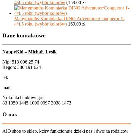
4/4,5 roku (wybór kolorów)
159.00
zł
Manymonths Kominiarka DINO Adventurer/Conqueror 1-
4/4,5 roku (wybór kolorów)
169.00
zł
Dane kontaktowe
NappyKid – MichaŁ Łysik
Nip: 513 006 25 74
Regon: 386 191 624
tel:
+48 502 435 582
mail:
sklep@aio-shop.pl
Nr konta bankowego:
83 1050 1445 1000 0097 3038 1473
O nas
AIO shop to sklep, który funkcjonuje dzięki pasji dwojga rodziców