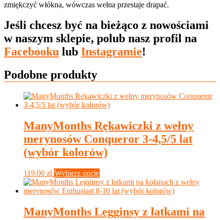
zmiękczyć włókna, wówczas wełna przestaje drapać.
Jeśli chcesz być na bieżąco z nowościami
w naszym sklepie, polub nasz profil na
Facebooku
lub
Instagramie
!
Podobne produkty
ManyMonths Rękawiczki z wełny
merynosów Conqueror 3-4,5/5 lat
(wybór kolorów)
Ten
119.00
zł
Wybierz opcje
produkt
ma
wiele
wariantów.
ManyMonths Legginsy z łatkami na
Opcje