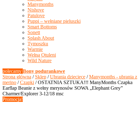
Manymonths
Nishove
Patulove
Puppi – wełniane pieluszki
Smart Bottoms
Sonett
Splash About
Tymoszku
Warmie
Wełną Otuleni
Wild Nature
polecamy
Bony podurankowe
Strona główna
/
Sklep
/
Ubrania dziecięce
/
Manymonths - ubrania z
merino
/
Czapki
/ OSTATNIA SZTUKA!!! ManyMonths Czapka
Earflap Beanie z wełny merynosów SOWA „Elephant Grey”
Charmer/Explorer 3-12/18 msc
Promocja!