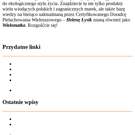
do ekologicznego stylu życia. Znajdziecie tu nie tylko produkty
wielu wiodących polskich i zagranicznych marek, ale także bazę
wiedzy na bieżąco uaktualnianą przez Certyfikowanego Doradcę
Pieluchowania Wielorazowego –
Helenę Łysik
znaną również jako
Wielomatka
. Rozgośćcie się!
Zobacz film o nas
Przydatne linki
Karta dużej rodziny
Regulamin sklepu
Regulamin Bonów Podarunkowych
Regulamin zwrotów
Zapisz się na AIO-shop Newsletter
Ostatnie wpisy
PREORDER Manymonths – czerwiec 2026
Manymonths Praktyczny przewodnik po ciepłej odzieży: Jak
ManyMonths zmienia zimową garderobę