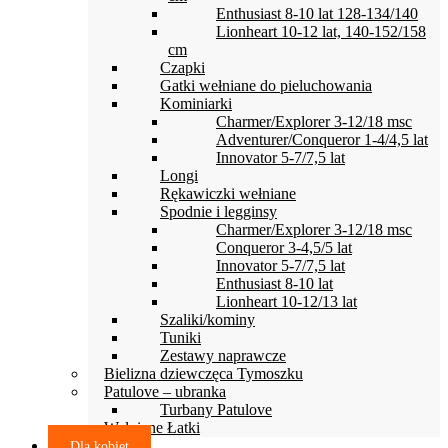
Enthusiast 8-10 lat 128-134/140
Lionheart 10-12 lat, 140-152/158
cm
Czapki
Gatki wełniane do pieluchowania
Kominiarki
Charmer/Explorer 3-12/18 msc
Adventurer/Conqueror 1-4/4,5 lat
Innovator 5-7/7,5 lat
Longi
Rękawiczki wełniane
Spodnie i legginsy
Charmer/Explorer 3-12/18 msc
Conqueror 3-4,5/5 lat
Innovator 5-7/7,5 lat
Enthusiast 8-10 lat
Lionheart 10-12/13 lat
Szaliki/kominy
Tuniki
Zestawy naprawcze
Bielizna dziewczęca Tymoszku
Patulove – ubranka
Turbany Patulove
Wełniane Łatki
Dla kobiet