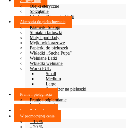
Zdrowy dom
Olejki eteryczne
Sprzątanie
Woskowijki zamiast folii
Akcesoria do pieluchowania
Klamerki Snappi
Śliniaki i fartuszki
Maty i podkłady
Myjki wielorazowe
Papierki do pieluszek
Wkładki „Sucha Pupa”
Wełniane Łatki
Wkładki wełniane
Worki PUL
Small
Medium
Large
Organizer na pieluszki
Pranie i pielęgnacja
Pranie i odplamianie
Lanolinowanie
Bony Podarunkowe
W promocyjnej cenie
– 15 %
– 20 %