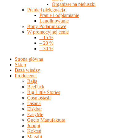
Organizer na pieluszki
Pranie i pielęgnacja
Pranie i odplamianie
Lanolinowanie
Bony Podarunkowe
W promocyjnej cenie
– 15 %
– 20 %
– 30 %
Strona główna
Sklep
Baza wiedzy
Producenci
Balja
BeePack
Big Little Stories
Cosmostash
Disana
Elskbar
EasyMe
Gucio Manufaktura
Jooppi
Kokosi
Magabi