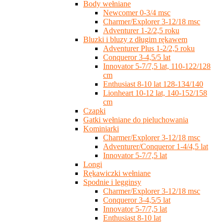
Body wełniane
Newcomer 0-3/4 msc
Charmer/Explorer 3-12/18 msc
Adventurer 1-2/2,5 roku
Bluzki i bluzy z długim rękawem
Adventurer Plus 1-2/2,5 roku
Conqueror 3-4,5/5 lat
Innovator 5-7/7,5 lat, 110-122/128
cm
Enthusiast 8-10 lat 128-134/140
Lionheart 10-12 lat, 140-152/158
cm
Czapki
Gatki wełniane do pieluchowania
Kominiarki
Charmer/Explorer 3-12/18 msc
Adventurer/Conqueror 1-4/4,5 lat
Innovator 5-7/7,5 lat
Longi
Rękawiczki wełniane
Spodnie i legginsy
Charmer/Explorer 3-12/18 msc
Conqueror 3-4,5/5 lat
Innovator 5-7/7,5 lat
Enthusiast 8-10 lat