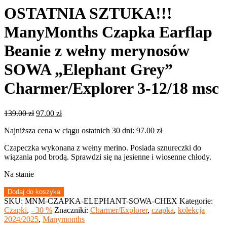
OSTATNIA SZTUKA!!!
ManyMonths Czapka Earflap
Beanie z wełny merynosów
SOWA „Elephant Grey”
Charmer/Explorer 3-12/18 msc
Pierwotna
Aktualna
139.00
zł
97.00
zł
cena
cena
Najniższa cena w ciągu ostatnich 30 dni:
97.00
zł
wynosiła:
wynosi:
139.00 zł.
97.00 zł.
Czapeczka wykonana z wełny merino. Posiada sznureczki do
wiązania pod brodą. Sprawdzi się na jesienne i wiosenne chłody.
Na stanie
ilość
Dodaj do koszyka
OSTATNIA
SKU:
MNM-CZAPKA-ELEPHANT-SOWA-CHEX
Kategorie:
SZTUKA!!!
Czapki
,
- 30 %
Znaczniki:
Charmer/Explorer
,
czapka
,
kolekcja
ManyMonths
2024/2025
,
Manymonths