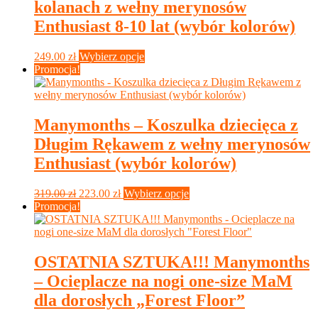
kolanach z wełny merynosów
można
wybrać
Enthusiast 8-10 lat (wybór kolorów)
na
stronie
Ten
249.00
zł
Wybierz opcje
produktu
produkt
Promocja!
ma
wiele
wariantów.
Opcje
Manymonths – Koszulka dziecięca z
można
Długim Rękawem z wełny merynosów
wybrać
na
Enthusiast (wybór kolorów)
stronie
produktu
Pierwotna
Aktualna
Ten
319.00
zł
223.00
zł
Wybierz opcje
cena
cena
produkt
Promocja!
wynosiła:
wynosi:
ma
319.00 zł.
223.00 zł.
wiele
wariantów.
Opcje
OSTATNIA SZTUKA!!! Manymonths
można
– Ocieplacze na nogi one-size MaM
wybrać
na
dla dorosłych „Forest Floor”
stronie