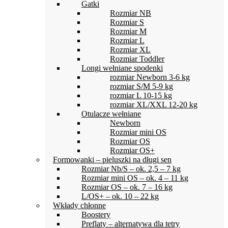
Gatki
Rozmiar NB
Rozmiar S
Rozmiar M
Rozmiar L
Rozmiar XL
Rozmiar Toddler
Longi wełniane spodenki
rozmiar Newborn 3-6 kg
rozmiar S/M 5-9 kg
rozmiar L 10-15 kg
rozmiar XL/XXL 12-20 kg
Otulacze wełniane
Newborn
Rozmiar mini OS
Rozmiar OS
Rozmiar OS+
Formowanki – pieluszki na długi sen
Rozmiar Nb/S – ok. 2,5 – 7 kg
Rozmiar mini OS – ok. 4 – 11 kg
Rozmiar OS – ok. 7 – 16 kg
L/OS+ – ok. 10 – 22 kg
Wkłady chłonne
Boostery
Preflaty – alternatywa dla tetry