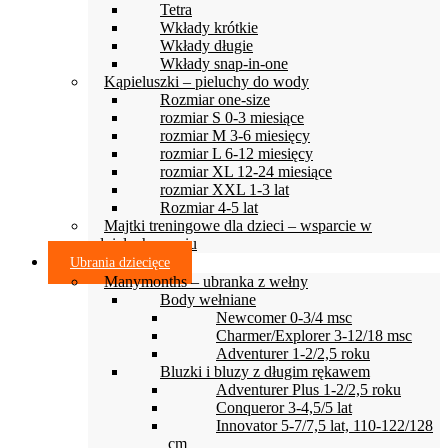
Tetra
Wkłady krótkie
Wkłady długie
Wkłady snap-in-one
Kąpieluszki – pieluchy do wody
Rozmiar one-size
rozmiar S 0-3 miesiące
rozmiar M 3-6 miesięcy
rozmiar L 6-12 miesięcy
rozmiar XL 12-24 miesiące
rozmiar XXL 1-3 lat
Rozmiar 4-5 lat
Majtki treningowe dla dzieci – wsparcie w
odpieluchowaniu
Ubrania dziecięce
Manymonths – ubranka z wełny
Body wełniane
Newcomer 0-3/4 msc
Charmer/Explorer 3-12/18 msc
Adventurer 1-2/2,5 roku
Bluzki i bluzy z długim rękawem
Adventurer Plus 1-2/2,5 roku
Conqueror 3-4,5/5 lat
Innovator 5-7/7,5 lat, 110-122/128
cm