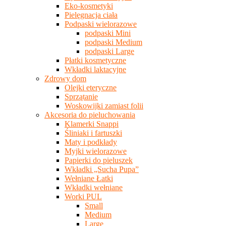
Eko-kosmetyki
Pielęgnacja ciała
Podpaski wielorazowe
podpaski Mini
podpaski Medium
podpaski Large
Płatki kosmetyczne
Wkładki laktacyjne
Zdrowy dom
Olejki eteryczne
Sprzątanie
Woskowijki zamiast folii
Akcesoria do pieluchowania
Klamerki Snappi
Śliniaki i fartuszki
Maty i podkłady
Myjki wielorazowe
Papierki do pieluszek
Wkładki „Sucha Pupa”
Wełniane Łatki
Wkładki wełniane
Worki PUL
Small
Medium
Large