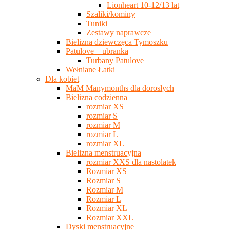
Lionheart 10-12/13 lat
Szaliki/kominy
Tuniki
Zestawy naprawcze
Bielizna dziewczęca Tymoszku
Patulove – ubranka
Turbany Patulove
Wełniane Łatki
Dla kobiet
MaM Manymonths dla dorosłych
Bielizna codzienna
rozmiar XS
rozmiar S
rozmiar M
rozmiar L
rozmiar XL
Bielizna menstruacyjna
rozmiar XXS dla nastolatek
Rozmiar XS
Rozmiar S
Rozmiar M
Rozmiar L
Rozmiar XL
Rozmiar XXL
Dyski menstruacyjne