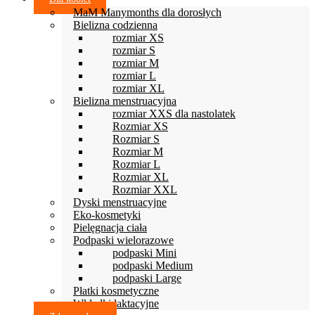
MaM Manymonths dla dorosłych
Bielizna codzienna
rozmiar XS
rozmiar S
rozmiar M
rozmiar L
rozmiar XL
Bielizna menstruacyjna
rozmiar XXS dla nastolatek
Rozmiar XS
Rozmiar S
Rozmiar M
Rozmiar L
Rozmiar XL
Rozmiar XXL
Dyski menstruacyjne
Eko-kosmetyki
Pielęgnacja ciała
Podpaski wielorazowe
podpaski Mini
podpaski Medium
podpaski Large
Płatki kosmetyczne
Wkładki laktacyjne