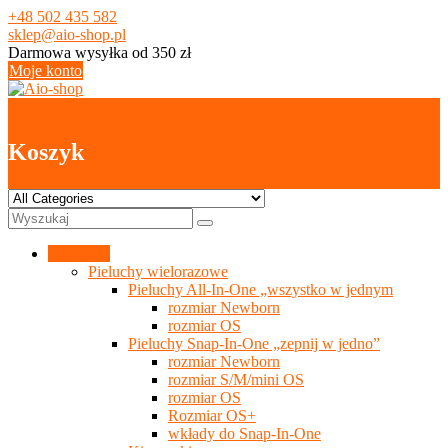
Skip
+48 502 435 582
to
sklep@aio-shop.pl
content
Darmowa wysyłka od 350 zł
Moje konto
0
Koszyk
Kategorie
Pieluchy wielorazowe
Pieluchy All-In-One „wszystko w jednym
rozmiar Newborn
rozmiar OS
Pieluchy Snap-In-One „zepnij w jedno”
rozmiar Newborn
rozmiar S/M/mini OS
rozmiar OS
Rozmiar OS+
wkłady do Snap-In-One