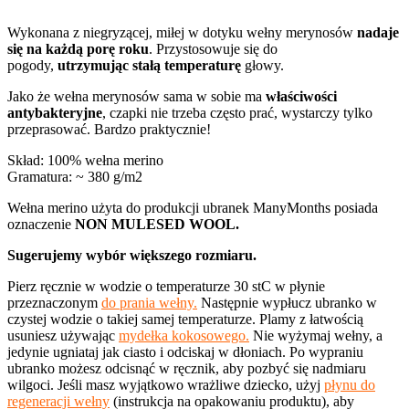
Wykonana z niegryzącej, miłej w dotyku wełny merynosów
nadaje
się na każdą porę roku
. Przystosowuje się do
pogody,
utrzymując stałą temperaturę
głowy.
Jako że wełna merynosów sama w sobie ma
właściwości
antybakteryjne
, czapki nie trzeba często prać, wystarczy tylko
przeprasować. Bardzo praktycznie!
Skład: 100% wełna merino
Gramatura: ~ 380 g/m2
Wełna merino użyta do produkcji ubranek ManyMonths posiada
oznaczenie
NON MULESED WOOL.
Sugerujemy wybór większego rozmiaru.
Pierz ręcznie w wodzie o temperaturze 30 stC w płynie
przeznaczonym
do prania wełny.
Następnie wypłucz ubranko w
czystej wodzie o takiej samej temperaturze. Plamy z łatwością
usuniesz używając
mydełka kokosowego.
Nie wyżymaj wełny, a
jedynie ugniataj jak ciasto i odciskaj w dłoniach. Po wypraniu
ubranko możesz odcisnąć w ręcznik, aby pozbyć się nadmiaru
wilgoci. Jeśli masz wyjątkowo wrażliwe dziecko, użyj
płynu do
regeneracji wełny
(instrukcja na opakowaniu produktu), aby