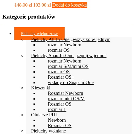
produktu
Pierwotna
Aktualna
148.00
zł
103.00
zł
Dodaj do koszyka
cena
cena
wynosiła:
wynosi:
Kategorie produktów
148.00 zł.
103.00 zł.
Pieluchy wielorazowe
Pieluchy All-In-One „wszystko w jednym
rozmiar Newborn
rozmiar OS
Pieluchy Snap-In-One „zepnij w jedno”
rozmiar Newborn
rozmiar S/M/mini OS
rozmiar OS
Rozmiar OS+
wkłady do Snap-In-One
Kieszonki
Rozmiar Newborn
rozmiar mini OS/M
Rozmiar OS
rozmiar L
Otulacze PUL
Newborn
Rozmiar OS
Pieluchy wełniane