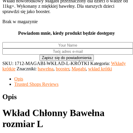
Wkład noworodkowy Magabi przeznaczony dla dzieci o wadze od
11kg+. Wykonany z miękkiej bawełny. Dla starszych dzieci
sprawdzi się jako booster.
Brak w magazynie
Powiadom mnie, kiedy produkt będzie dostępny
SKU:
1712-MAGABI-WKŁAD-L-KRÓTKI
Kategoria:
Wkłady
krótkie
Znaczniki:
bawełna
,
booster
,
Magabi
,
wkład krótki
Opis
Trusted Shops Reviews
Opis
Wkład Chłonny Bawełna
rozmiar L