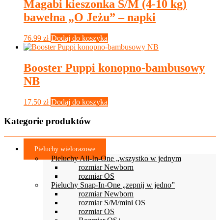
Magabi kieszonka S/M (4-10 kg)
bawełna „O Jeżu” – napki
76.99
zł
Dodaj do koszyka
Booster Puppi konopno-bambusowy
NB
17.50
zł
Dodaj do koszyka
Kategorie produktów
Pieluchy wielorazowe
Pieluchy All-In-One „wszystko w jednym
rozmiar Newborn
rozmiar OS
Pieluchy Snap-In-One „zepnij w jedno”
rozmiar Newborn
rozmiar S/M/mini OS
rozmiar OS