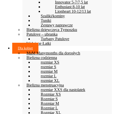
Innovator 5-7/7,5 lat
Enthusiast 8-10 lat
Lionheart 10-12/13 lat
Szaliki/kominy
Tuniki
Zestawy naprawcze
Bielizna dziewczęca Tymoszku
Patulove – ubranka
Turbany Patulove
Wełniane Łatki
Dla kobiet
MaM Manymonths dla dorosłych
Bielizna codzienna
rozmiar XS
rozmiar S
rozmiar M
rozmiar L
rozmiar XL
Bielizna menstruacyjna
rozmiar XXS dla nastolatek
Rozmiar XS
Rozmiar S
Rozmiar M
Rozmiar L
Rozmiar XL