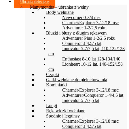
Ubrania dziecięce
Manymonths – ubranka z wełny
Body wełniane
Newcomer 0-3/4 msc
Charmer/Explorer 3-12/18 msc
Adventurer 1-2/2,5 roku
Bluzki i bluzy z długim rękawem
Adventurer Plus 1-2/2,5 roku
Conqueror 3-4,5/5 lat
Innovator 5-7/7,5 lat, 110-122/128
cm
Enthusiast 8-10 lat 128-134/140
Lionheart 10-12 lat, 140-152/158
cm
Czapki
Gatki wełniane do pieluchowania
Kominiarki
Charmer/Explorer 3-12/18 msc
Adventurer/Conqueror 1-4/4,5 lat
Innovator 5-7/7,5 lat
Longi
Rękawiczki wełniane
Spodnie i legginsy
Charmer/Explorer 3-12/18 msc
Conqueror 3-4,5/5 lat