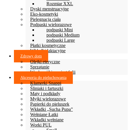
Rozmiar XXL
Dyski menstruacyjne
Eko-kosmetyki
Pielęgnacja ciała
Podpaski wielorazowe
podpaski Mini
podpaski Medium
podpaski Large
Płatki kosmetyczne
Wkładki laktacyjne
Zdrowy dom
Olejki eteryczne
Sprzątanie
Woskowijki zamiast folii
Akcesoria do pieluchowania
Klamerki Snappi
Śliniaki i fartuszki
Maty i podkłady
Myjki wielorazowe
Papierki do pieluszek
Wkładki „Sucha Pupa”
Wełniane Łatki
Wkładki wełniane
Worki PUL