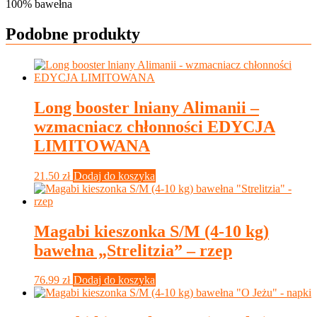
100% bawełna
Podobne produkty
Long booster lniany Alimanii –
wzmacniacz chłonności EDYCJA
LIMITOWANA
21.50
zł
Dodaj do koszyka
Magabi kieszonka S/M (4-10 kg)
bawełna „Strelitzia” – rzep
76.99
zł
Dodaj do koszyka