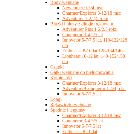
Body wełniane
Newcomer 0-3/4 msc
Charmer/Explorer 3-12/18 msc
Adventurer 1-2/2,5 roku
Bluzki i bluzy z długim rękawem
Adventurer Plus 1-2/2,5 roku
Conqueror 3-4,5/5 lat
Innovator 5-7/7,5 lat, 110-122/128
cm
Enthusiast 8-10 lat 128-134/140
Lionheart 10-12 lat, 140-152/158
cm
Czapki
Gatki wełniane do pieluchowania
Kominiarki
Charmer/Explorer 3-12/18 msc
Adventurer/Conqueror 1-4/4,5 lat
Innovator 5-7/7,5 lat
Longi
Rękawiczki wełniane
Spodnie i legginsy
Charmer/Explorer 3-12/18 msc
Conqueror 3-4,5/5 lat
Innovator 5-7/7,5 lat
Enthusiast 8-10 lat