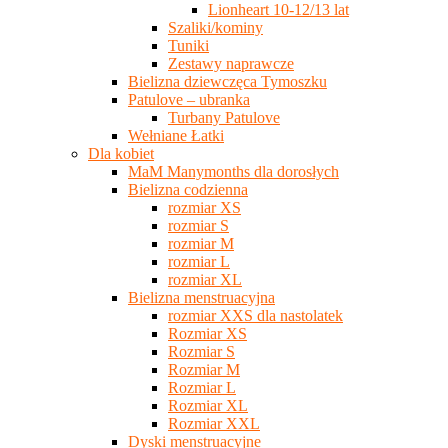
Lionheart 10-12/13 lat
Szaliki/kominy
Tuniki
Zestawy naprawcze
Bielizna dziewczęca Tymoszku
Patulove – ubranka
Turbany Patulove
Wełniane Łatki
Dla kobiet
MaM Manymonths dla dorosłych
Bielizna codzienna
rozmiar XS
rozmiar S
rozmiar M
rozmiar L
rozmiar XL
Bielizna menstruacyjna
rozmiar XXS dla nastolatek
Rozmiar XS
Rozmiar S
Rozmiar M
Rozmiar L
Rozmiar XL
Rozmiar XXL
Dyski menstruacyjne