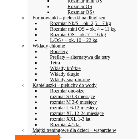
Rozmiar mini OS
Rozmiar OS
Rozmiar OS+
Formowanki – pieluszki na długi sen
Rozmiar Nb/S – ok. 2,5 – 7 kg
Rozmiar mini OS – ok. 4 – 11 kg
Rozmiar OS – ok. 7 – 16 kg
L/OS+ – ok. 10 – 22 kg
Wkłady chłonne
Boostery
Preflaty – alternatywa dla tetry
Tetra
Wkłady krótkie
Wkłady długie
Wkłady snap-in-one
Kąpieluszki – pieluchy do wody
Rozmiar one-size
rozmiar S 0-3 miesiące
rozmiar M 3-6 miesięcy
rozmiar L 6-12 miesięcy
rozmiar XL 12-24 miesiące
rozmiar XXL 1-3 lat
Rozmiar 4-5 lat
Majtki treningowe dla dzieci – wsparcie w
odpieluchowaniu