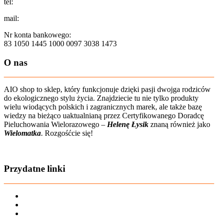
tel:
+48 502 435 582
mail:
sklep@aio-shop.pl
Nr konta bankowego:
83 1050 1445 1000 0097 3038 1473
O nas
AIO shop to sklep, który funkcjonuje dzięki pasji dwojga rodziców
do ekologicznego stylu życia. Znajdziecie tu nie tylko produkty
wielu wiodących polskich i zagranicznych marek, ale także bazę
wiedzy na bieżąco uaktualnianą przez Certyfikowanego Doradcę
Pieluchowania Wielorazowego –
Helenę Łysik
znaną również jako
Wielomatka
. Rozgośćcie się!
Zobacz film o nas
Przydatne linki
Karta dużej rodziny
Regulamin sklepu
Regulamin Bonów Podarunkowych