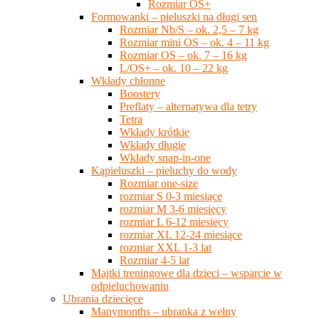
Rozmiar OS+
Formowanki – pieluszki na długi sen
Rozmiar Nb/S – ok. 2,5 – 7 kg
Rozmiar mini OS – ok. 4 – 11 kg
Rozmiar OS – ok. 7 – 16 kg
L/OS+ – ok. 10 – 22 kg
Wkłady chłonne
Boostery
Preflaty – alternatywa dla tetry
Tetra
Wkłady krótkie
Wkłady długie
Wkłady snap-in-one
Kąpieluszki – pieluchy do wody
Rozmiar one-size
rozmiar S 0-3 miesiące
rozmiar M 3-6 miesięcy
rozmiar L 6-12 miesięcy
rozmiar XL 12-24 miesiące
rozmiar XXL 1-3 lat
Rozmiar 4-5 lat
Majtki treningowe dla dzieci – wsparcie w
odpieluchowaniu
Ubrania dziecięce
Manymonths – ubranka z wełny