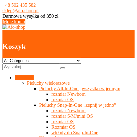
Skip
+48 502 435 582
to
sklep@aio-shop.pl
content
Darmowa wysyłka od 350 zł
Moje konto
0
Koszyk
Kategorie
Pieluchy wielorazowe
Pieluchy All-In-One „wszystko w jednym
rozmiar Newborn
rozmiar OS
Pieluchy Snap-In-One „zepnij w jedno”
rozmiar Newborn
rozmiar S/M/mini OS
rozmiar OS
Rozmiar OS+
wkłady do Snap-In-One