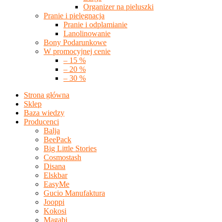
Organizer na pieluszki
Pranie i pielęgnacja
Pranie i odplamianie
Lanolinowanie
Bony Podarunkowe
W promocyjnej cenie
– 15 %
– 20 %
– 30 %
Strona główna
Sklep
Baza wiedzy
Producenci
Balja
BeePack
Big Little Stories
Cosmostash
Disana
Elskbar
EasyMe
Gucio Manufaktura
Jooppi
Kokosi
Magabi