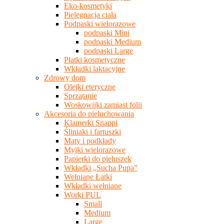
Eko-kosmetyki
Pielęgnacja ciała
Podpaski wielorazowe
podpaski Mini
podpaski Medium
podpaski Large
Płatki kosmetyczne
Wkładki laktacyjne
Zdrowy dom
Olejki eteryczne
Sprzątanie
Woskowijki zamiast folii
Akcesoria do pieluchowania
Klamerki Snappi
Śliniaki i fartuszki
Maty i podkłady
Myjki wielorazowe
Papierki do pieluszek
Wkładki „Sucha Pupa”
Wełniane Łatki
Wkładki wełniane
Worki PUL
Small
Medium
Large