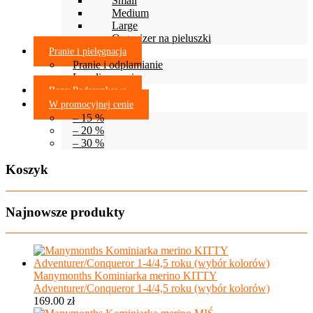
Small
Medium
Large
Organizer na pieluszki
Pranie i pielęgnacja
Pranie i odplamianie
Lanolinowanie
Bony Podarunkowe
W promocyjnej cenie
– 15 %
– 20 %
– 30 %
Koszyk
Najnowsze produkty
Manymonths Kominiarka merino KITTY
Adventurer/Conqueror 1-4/4,5 roku (wybór kolorów)
169.00
zł