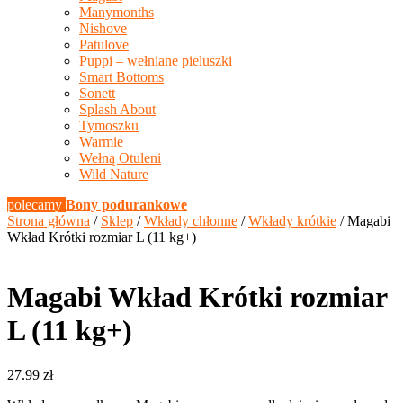
Manymonths
Nishove
Patulove
Puppi – wełniane pieluszki
Smart Bottoms
Sonett
Splash About
Tymoszku
Warmie
Wełną Otuleni
Wild Nature
polecamy
Bony podurankowe
Strona główna
/
Sklep
/
Wkłady chłonne
/
Wkłady krótkie
/ Magabi
Wkład Krótki rozmiar L (11 kg+)
Magabi Wkład Krótki rozmiar
L (11 kg+)
27.99
zł