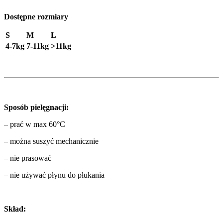
Dostępne rozmiary
S
M
L
4-7kg
7-11kg
>11kg
Sposób pielęgnacji:
– prać w max 60°C
– można suszyć mechanicznie
– nie prasować
– nie używać płynu do płukania
Skład: