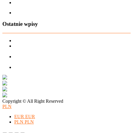
Regulamin zwrotów
Zapisz się na AIO-shop Newsletter
Ostatnie wpisy
PREORDER Manymonths – czerwiec 2026
Manymonths Praktyczny przewodnik po ciepłej odzieży: Jak
ManyMonths zmienia zimową garderobę
Patulove Merino Set: Ciepło i styl przez cały rok: Odkryj moc
zestawów merino Patulove dla Twojego dziecka!
Pieluchy wielorazowe: jak zacząć tanio i oszczędzać na lata?
Copyright © All Right Reserved
PLN
EUR
EUR
PLN
PLN