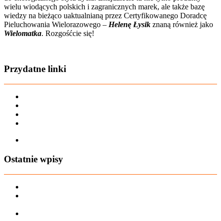
wielu wiodących polskich i zagranicznych marek, ale także bazę
wiedzy na bieżąco uaktualnianą przez Certyfikowanego Doradcę
Pieluchowania Wielorazowego –
Helenę Łysik
znaną również jako
Wielomatka
. Rozgośćcie się!
Zobacz film o nas
Przydatne linki
Karta dużej rodziny
Regulamin sklepu
Regulamin Bonów Podarunkowych
Regulamin zwrotów
Zapisz się na AIO-shop Newsletter
Ostatnie wpisy
PREORDER Manymonths – czerwiec 2026
Manymonths Praktyczny przewodnik po ciepłej odzieży: Jak
ManyMonths zmienia zimową garderobę
Patulove Merino Set: Ciepło i styl przez cały rok: Odkryj moc