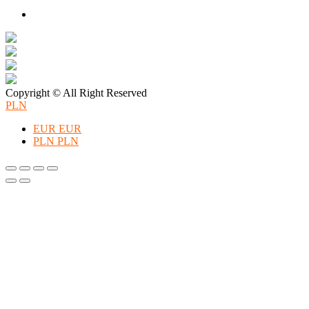
zestawów merino Patulove dla Twojego dziecka!
Pieluchy wielorazowe: jak zacząć tanio i oszczędzać na lata?
Copyright © All Right Reserved
PLN
EUR
EUR
PLN
PLN