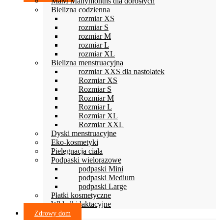
MaM Manymonths dla dorosłych
Bielizna codzienna
rozmiar XS
rozmiar S
rozmiar M
rozmiar L
rozmiar XL
Bielizna menstruacyjna
rozmiar XXS dla nastolatek
Rozmiar XS
Rozmiar S
Rozmiar M
Rozmiar L
Rozmiar XL
Rozmiar XXL
Dyski menstruacyjne
Eko-kosmetyki
Pielęgnacja ciała
Podpaski wielorazowe
podpaski Mini
podpaski Medium
podpaski Large
Płatki kosmetyczne
Wkładki laktacyjne
Zdrowy dom