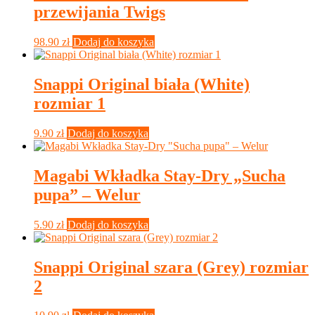
przewijania Twigs
98.90
zł
Dodaj do koszyka
Snappi Original biała (White)
rozmiar 1
9.90
zł
Dodaj do koszyka
Magabi Wkładka Stay-Dry „Sucha
pupa” – Welur
5.90
zł
Dodaj do koszyka
Snappi Original szara (Grey) rozmiar
2