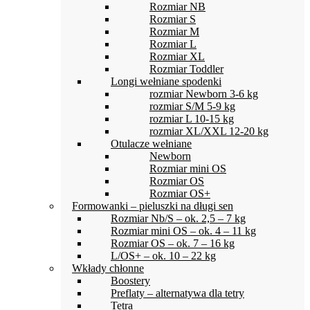
Rozmiar NB
Rozmiar S
Rozmiar M
Rozmiar L
Rozmiar XL
Rozmiar Toddler
Longi wełniane spodenki
rozmiar Newborn 3-6 kg
rozmiar S/M 5-9 kg
rozmiar L 10-15 kg
rozmiar XL/XXL 12-20 kg
Otulacze wełniane
Newborn
Rozmiar mini OS
Rozmiar OS
Rozmiar OS+
Formowanki – pieluszki na długi sen
Rozmiar Nb/S – ok. 2,5 – 7 kg
Rozmiar mini OS – ok. 4 – 11 kg
Rozmiar OS – ok. 7 – 16 kg
L/OS+ – ok. 10 – 22 kg
Wkłady chłonne
Boostery
Preflaty – alternatywa dla tetry
Tetra