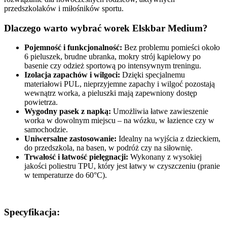
przedszkolaków i miłośników sportu.
Dlaczego warto wybrać worek Elskbar Medium?
Pojemność i funkcjonalność:
Bez problemu pomieści około
6 pieluszek, brudne ubranka, mokry strój kąpielowy po
basenie czy odzież sportową po intensywnym treningu.
Izolacja zapachów i wilgoci:
Dzięki specjalnemu
materiałowi PUL, nieprzyjemne zapachy i wilgoć pozostają
wewnątrz worka, a pieluszki mają zapewniony dostęp
powietrza.
Wygodny pasek z napką:
Umożliwia łatwe zawieszenie
worka w dowolnym miejscu – na wózku, w łazience czy w
samochodzie.
Uniwersalne zastosowanie:
Idealny na wyjścia z dzieckiem,
do przedszkola, na basen, w podróż czy na siłownię.
Trwałość i łatwość pielęgnacji:
Wykonany z wysokiej
jakości poliestru TPU, który jest łatwy w czyszczeniu (pranie
w temperaturze do 60°C).
Specyfikacja: