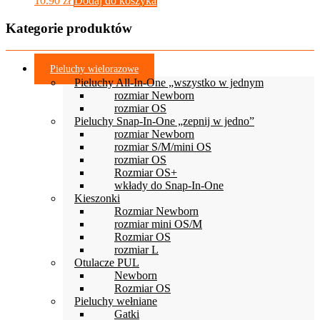
10.90
zł
Dodaj do koszyka
Kategorie produktów
Pieluchy wielorazowe
Pieluchy All-In-One „wszystko w jednym
rozmiar Newborn
rozmiar OS
Pieluchy Snap-In-One „zepnij w jedno”
rozmiar Newborn
rozmiar S/M/mini OS
rozmiar OS
Rozmiar OS+
wkłady do Snap-In-One
Kieszonki
Rozmiar Newborn
rozmiar mini OS/M
Rozmiar OS
rozmiar L
Otulacze PUL
Newborn
Rozmiar OS
Pieluchy wełniane
Gatki