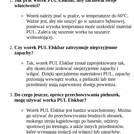
Jak prać worek PUL Elskbar, aby zachował swoje
właściwości?
Worek należy prać w pralce, w temperaturze do 60°C.
Ważne jest, aby nie suszyć go w suszarce bębnowej,
ponieważ wysoka temperatura może uszkodzić materiał
PUL. Zaleca się suszenie worka na suszarce
wolnostojącej.
Czy worek PUL Elskbar zatrzymuje nieprzyjemne
zapachy?
Tak, worek PUL Elskbar został zaprojektowany tak,
aby skutecznie izolować nieprzyjemne zapachy i
wilgoć. Dzięki specjalnemu materiałowi PUL, zapachy
pozostają wewnątrz worka, a pieluszki lub inne
przedmioty mają zapewniony dostęp powietrza.
Do czego jeszcze, oprócz przechowywania pieluszek,
mogę używać worka PUL Elskbar?
Worek PUL Elskbar jest bardzo wszechstronny. Można
go używać do przechowywania brudnych ubranek,
mokrego stroju kąpielowego po basenie, odzieży
sportowej po treningu, a także innych przedmiotów,
które wymagają izolacji od wilgoci lub zapachów.