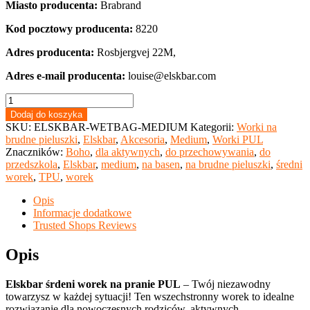
Miasto producenta:
Brabrand
Kod pocztowy producenta:
8220
Adres producenta:
Rosbjergvej 22M,
Adres e-mail producenta:
louise@elskbar.com
ilość
Elskbar
Dodaj do koszyka
–
SKU:
ELSKBAR-WETBAG-MEDIUM
Kategorii:
Worki na
średni
brudne pieluszki
,
Elskbar
,
Akcesoria
,
Medium
,
Worki PUL
worek
Znaczników:
Boho
,
dla aktywnych
,
do przechowywania
,
do
na
przedszkola
,
Elskbar
,
medium
,
na basen
,
na brudne pieluszki
,
średni
pranie
worek
,
TPU
,
worek
PUL
|
Opis
antyodorowy
Informacje dodatkowe
(wybór
Trusted Shops Reviews
wzorów)
Opis
Elskbar śrdeni worek na pranie PUL
– Twój niezawodny
towarzysz w każdej sytuacji! Ten wszechstronny worek to idealne
rozwiązanie dla nowoczesnych rodziców, aktywnych