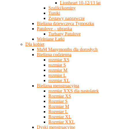
Lionheart 10-12/13 lat
Szaliki/kominy
Tuniki
Zestawy naprawcze
Bielizna dziewczęca Tymoszku
Patulove – ubranka
Turbany Patulove
Wełniane Łatki
Dla kobiet
MaM Manymonths dla dorosłych
Bielizna codzienna
rozmiar XS
rozmiar S
rozmiar M
rozmiar L
rozmiar XL
Bielizna menstruacyjna
rozmiar XXS dla nastolatek
Rozmiar XS
Rozmiar S
Rozmiar M
Rozmiar L
Rozmiar XL
Rozmiar XXL
Dyski menstruacyjne