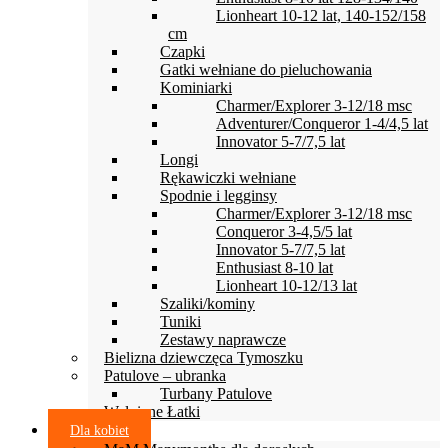
Lionheart 10-12 lat, 140-152/158
cm
Czapki
Gatki wełniane do pieluchowania
Kominiarki
Charmer/Explorer 3-12/18 msc
Adventurer/Conqueror 1-4/4,5 lat
Innovator 5-7/7,5 lat
Longi
Rękawiczki wełniane
Spodnie i legginsy
Charmer/Explorer 3-12/18 msc
Conqueror 3-4,5/5 lat
Innovator 5-7/7,5 lat
Enthusiast 8-10 lat
Lionheart 10-12/13 lat
Szaliki/kominy
Tuniki
Zestawy naprawcze
Bielizna dziewczęca Tymoszku
Patulove – ubranka
Turbany Patulove
Wełniane Łatki
Dla kobiet