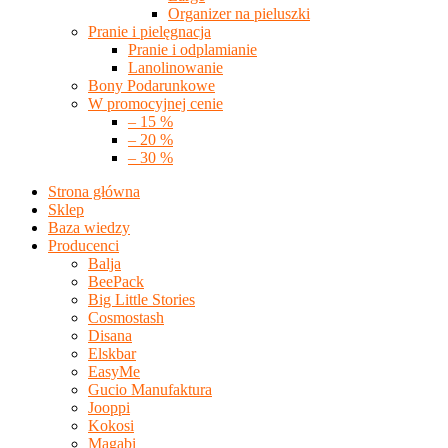
Organizer na pieluszki
Pranie i pielęgnacja
Pranie i odplamianie
Lanolinowanie
Bony Podarunkowe
W promocyjnej cenie
– 15 %
– 20 %
– 30 %
Strona główna
Sklep
Baza wiedzy
Producenci
Balja
BeePack
Big Little Stories
Cosmostash
Disana
Elskbar
EasyMe
Gucio Manufaktura
Jooppi
Kokosi
Magabi