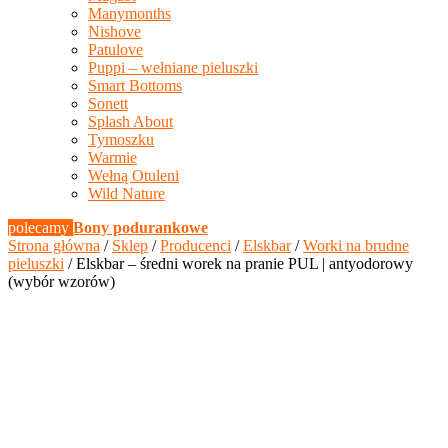
Manymonths
Nishove
Patulove
Puppi – wełniane pieluszki
Smart Bottoms
Sonett
Splash About
Tymoszku
Warmie
Wełną Otuleni
Wild Nature
polecamy
Bony podurankowe
Strona główna
/
Sklep
/
Producenci
/
Elskbar
/
Worki na brudne
pieluszki
/ Elskbar – średni worek na pranie PUL | antyodorowy
(wybór wzorów)