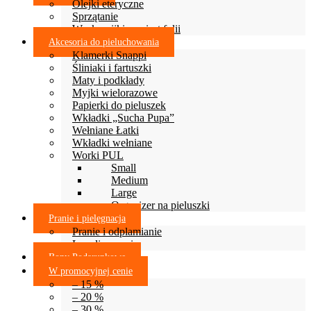
Olejki eteryczne
Sprzątanie
Woskowijki zamiast folii
Akcesoria do pieluchowania
Klamerki Snappi
Śliniaki i fartuszki
Maty i podkłady
Myjki wielorazowe
Papierki do pieluszek
Wkładki „Sucha Pupa”
Wełniane Łatki
Wkładki wełniane
Worki PUL
Small
Medium
Large
Organizer na pieluszki
Pranie i pielęgnacja
Pranie i odplamianie
Lanolinowanie
Bony Podarunkowe
W promocyjnej cenie
– 15 %
– 20 %
– 30 %