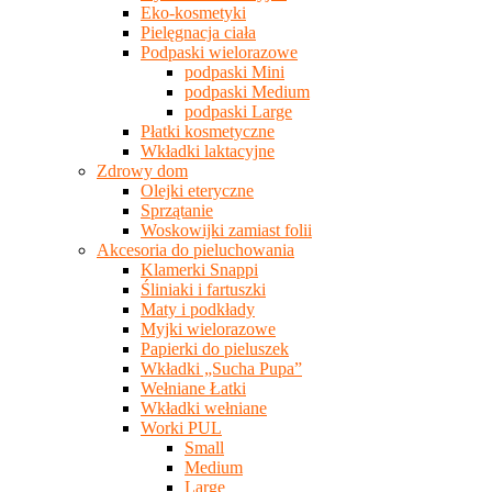
Eko-kosmetyki
Pielęgnacja ciała
Podpaski wielorazowe
podpaski Mini
podpaski Medium
podpaski Large
Płatki kosmetyczne
Wkładki laktacyjne
Zdrowy dom
Olejki eteryczne
Sprzątanie
Woskowijki zamiast folii
Akcesoria do pieluchowania
Klamerki Snappi
Śliniaki i fartuszki
Maty i podkłady
Myjki wielorazowe
Papierki do pieluszek
Wkładki „Sucha Pupa”
Wełniane Łatki
Wkładki wełniane
Worki PUL
Small
Medium
Large