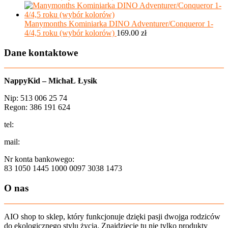
Manymonths Kominiarka DINO Adventurer/Conqueror 1-
4/4,5 roku (wybór kolorów)
169.00
zł
Dane kontaktowe
NappyKid – MichaŁ Łysik
Nip: 513 006 25 74
Regon: 386 191 624
tel:
+48 502 435 582
mail:
sklep@aio-shop.pl
Nr konta bankowego:
83 1050 1445 1000 0097 3038 1473
O nas
AIO shop to sklep, który funkcjonuje dzięki pasji dwojga rodziców
do ekologicznego stylu życia. Znajdziecie tu nie tylko produkty