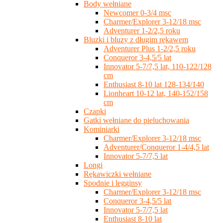
Body wełniane
Newcomer 0-3/4 msc
Charmer/Explorer 3-12/18 msc
Adventurer 1-2/2,5 roku
Bluzki i bluzy z długim rękawem
Adventurer Plus 1-2/2,5 roku
Conqueror 3-4,5/5 lat
Innovator 5-7/7,5 lat, 110-122/128
cm
Enthusiast 8-10 lat 128-134/140
Lionheart 10-12 lat, 140-152/158
cm
Czapki
Gatki wełniane do pieluchowania
Kominiarki
Charmer/Explorer 3-12/18 msc
Adventurer/Conqueror 1-4/4,5 lat
Innovator 5-7/7,5 lat
Longi
Rękawiczki wełniane
Spodnie i legginsy
Charmer/Explorer 3-12/18 msc
Conqueror 3-4,5/5 lat
Innovator 5-7/7,5 lat
Enthusiast 8-10 lat