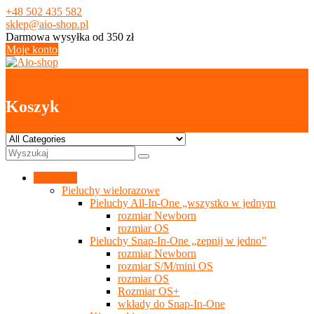
Skip
+48 502 435 582
to
sklep@aio-shop.pl
content
Darmowa wysyłka od 350 zł
Moje konto
0
Koszyk
Kategorie
Pieluchy wielorazowe
Pieluchy All-In-One „wszystko w jednym
rozmiar Newborn
rozmiar OS
Pieluchy Snap-In-One „zepnij w jedno”
rozmiar Newborn
rozmiar S/M/mini OS
rozmiar OS
Rozmiar OS+
wkłady do Snap-In-One