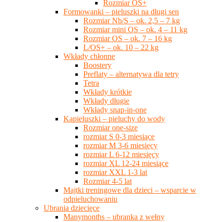
Rozmiar OS+
Formowanki – pieluszki na długi sen
Rozmiar Nb/S – ok. 2,5 – 7 kg
Rozmiar mini OS – ok. 4 – 11 kg
Rozmiar OS – ok. 7 – 16 kg
L/OS+ – ok. 10 – 22 kg
Wkłady chłonne
Boostery
Preflaty – alternatywa dla tetry
Tetra
Wkłady krótkie
Wkłady długie
Wkłady snap-in-one
Kąpieluszki – pieluchy do wody
Rozmiar one-size
rozmiar S 0-3 miesiące
rozmiar M 3-6 miesięcy
rozmiar L 6-12 miesięcy
rozmiar XL 12-24 miesiące
rozmiar XXL 1-3 lat
Rozmiar 4-5 lat
Majtki treningowe dla dzieci – wsparcie w
odpieluchowaniu
Ubrania dziecięce
Manymonths – ubranka z wełny