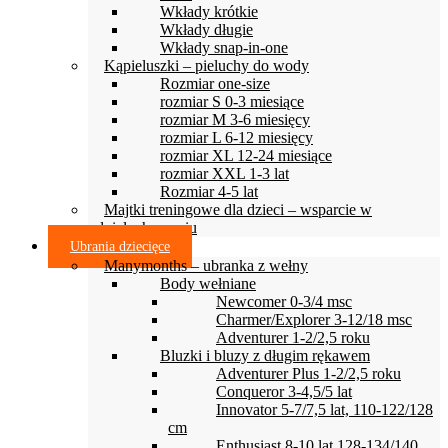
Wkłady krótkie
Wkłady długie
Wkłady snap-in-one
Kąpieluszki – pieluchy do wody
Rozmiar one-size
rozmiar S 0-3 miesiące
rozmiar M 3-6 miesięcy
rozmiar L 6-12 miesięcy
rozmiar XL 12-24 miesiące
rozmiar XXL 1-3 lat
Rozmiar 4-5 lat
Majtki treningowe dla dzieci – wsparcie w
odpieluchowaniu
Ubrania dziecięce
Manymonths – ubranka z wełny
Body wełniane
Newcomer 0-3/4 msc
Charmer/Explorer 3-12/18 msc
Adventurer 1-2/2,5 roku
Bluzki i bluzy z długim rękawem
Adventurer Plus 1-2/2,5 roku
Conqueror 3-4,5/5 lat
Innovator 5-7/7,5 lat, 110-122/128
cm
Enthusiast 8-10 lat 128-134/140