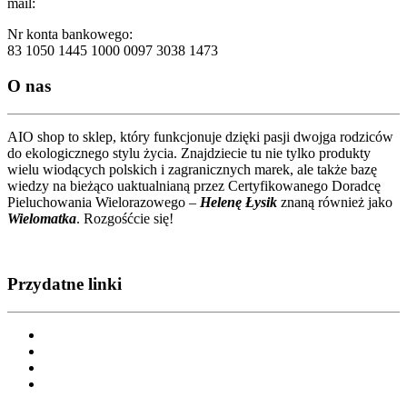
mail:
sklep@aio-shop.pl
Nr konta bankowego:
83 1050 1445 1000 0097 3038 1473
O nas
AIO shop to sklep, który funkcjonuje dzięki pasji dwojga rodziców
do ekologicznego stylu życia. Znajdziecie tu nie tylko produkty
wielu wiodących polskich i zagranicznych marek, ale także bazę
wiedzy na bieżąco uaktualnianą przez Certyfikowanego Doradcę
Pieluchowania Wielorazowego –
Helenę Łysik
znaną również jako
Wielomatka
. Rozgośćcie się!
Zobacz film o nas
Przydatne linki
Karta dużej rodziny
Regulamin sklepu
Regulamin Bonów Podarunkowych
Regulamin zwrotów