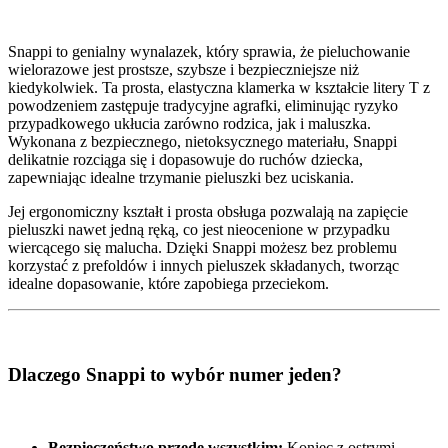
Snappi to genialny wynalazek, który sprawia, że pieluchowanie
wielorazowe jest prostsze, szybsze i bezpieczniejsze niż
kiedykolwiek. Ta prosta, elastyczna klamerka w kształcie litery T z
powodzeniem zastępuje tradycyjne agrafki, eliminując ryzyko
przypadkowego ukłucia zarówno rodzica, jak i maluszka.
Wykonana z bezpiecznego, nietoksycznego materiału, Snappi
delikatnie rozciąga się i dopasowuje do ruchów dziecka,
zapewniając idealne trzymanie pieluszki bez uciskania.
Jej ergonomiczny kształt i prosta obsługa pozwalają na zapięcie
pieluszki nawet jedną ręką, co jest nieocenione w przypadku
wiercącego się malucha. Dzięki Snappi możesz bez problemu
korzystać z prefoldów i innych pieluszek składanych, tworząc
idealne dopasowanie, które zapobiega przeciekom.
Dlaczego Snappi to wybór numer jeden?
Bezpieczeństwo przede wszystkim:
Koniec z ostrymi,