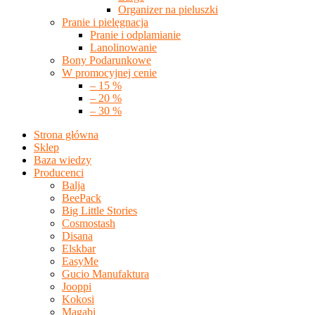
Organizer na pieluszki
Pranie i pielęgnacja
Pranie i odplamianie
Lanolinowanie
Bony Podarunkowe
W promocyjnej cenie
– 15 %
– 20 %
– 30 %
Strona główna
Sklep
Baza wiedzy
Producenci
Balja
BeePack
Big Little Stories
Cosmostash
Disana
Elskbar
EasyMe
Gucio Manufaktura
Jooppi
Kokosi
Magabi