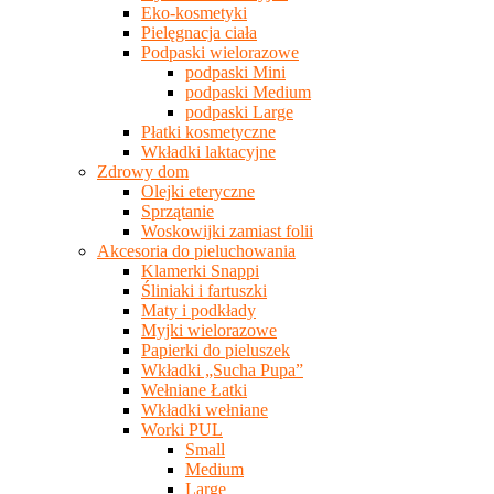
Eko-kosmetyki
Pielęgnacja ciała
Podpaski wielorazowe
podpaski Mini
podpaski Medium
podpaski Large
Płatki kosmetyczne
Wkładki laktacyjne
Zdrowy dom
Olejki eteryczne
Sprzątanie
Woskowijki zamiast folii
Akcesoria do pieluchowania
Klamerki Snappi
Śliniaki i fartuszki
Maty i podkłady
Myjki wielorazowe
Papierki do pieluszek
Wkładki „Sucha Pupa”
Wełniane Łatki
Wkładki wełniane
Worki PUL
Small
Medium
Large