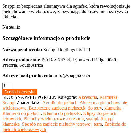
Snappi to bezpieczna alternatywa dla agrafek, która rewolucjonizuje
pieluchowanie wielorazowe, zapewniając dopasowanie bez ryzyka
ukłucia.
Na stanie
Szczegółowe informacje o produkcie
Nazwa producenta:
Snappi Holdings Pty Ltd
Adres producenta:
PO Box 74734, Lynnwood Ridge 0040,
Pretoria, South Africa
Adres e-mail producenta:
info@snappi.co.za
ilość
Snappi
Dodaj do koszyka
Original
SKU:
SNAPPI-B-PGREEN
Kategorie:
Akcesoria
,
Klamerki
zielona
Snappi
Znaczników:
Agrafki do pieluch
,
Akcesoria pieluchowanie
(Green
wielorazowe
,
Bezpieczne zapięcia pieluszek
,
do tetry
,
klamerka
,
Moss)
Klamerki do pieluch
,
Klamra do pieluszki
,
Klipsy do pieluch
rozmiar
tetrowych
,
Pieluchy wielorazowe akcesoria
,
snappi
,
Snappi
1
klamerka
,
Sposób na zapięcie pieluchy tetrowej
,
tetra
,
Zapięcia do
pieluch wielorazowych