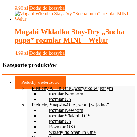
9.90
zł
Dodaj do koszyka
Magabi Wkładka Stay-Dry „Sucha
pupa” rozmiar MINI – Welur
4.99
zł
Dodaj do koszyka
Kategorie produktów
Pieluchy wielorazowe
Pieluchy All-In-One „wszystko w jednym
rozmiar Newborn
rozmiar OS
Pieluchy Snap-In-One „zepnij w jedno”
rozmiar Newborn
rozmiar S/M/mini OS
rozmiar OS
Rozmiar OS+
wkłady do Snap-In-One