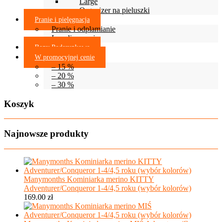
Large
Organizer na pieluszki
Pranie i pielęgnacja
Pranie i odplamianie
Lanolinowanie
Bony Podarunkowe
W promocyjnej cenie
– 15 %
– 20 %
– 30 %
Koszyk
Najnowsze produkty
Manymonths Kominiarka merino KITTY
Adventurer/Conqueror 1-4/4,5 roku (wybór kolorów)
169.00
zł