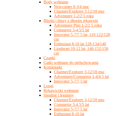
Body wełniane
Newcomer 0-3/4 msc
Charmer/Explorer 3-12/18 msc
Adventurer 1-2/2,5 roku
Bluzki i bluzy z długim rękawem
Adventurer Plus 1-2/2,5 roku
Conqueror 3-4,5/5 lat
Innovator 5-7/7,5 lat, 110-122/128
cm
Enthusiast 8-10 lat 128-134/140
Lionheart 10-12 lat, 140-152/158
cm
Czapki
Gatki wełniane do pieluchowania
Kominiarki
Charmer/Explorer 3-12/18 msc
Adventurer/Conqueror 1-4/4,5 lat
Innovator 5-7/7,5 lat
Longi
Rękawiczki wełniane
Spodnie i legginsy
Charmer/Explorer 3-12/18 msc
Conqueror 3-4,5/5 lat
Innovator 5-7/7,5 lat
Enthusiast 8-10 lat