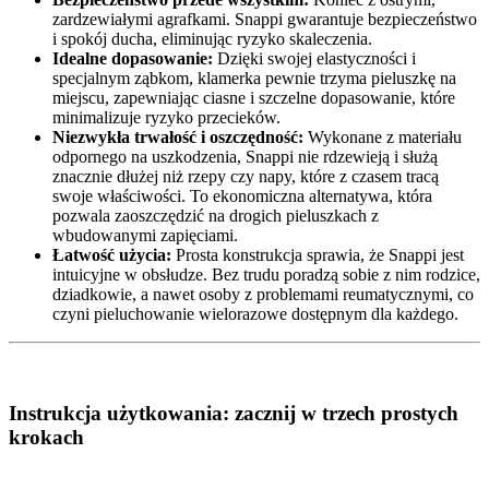
zardzewiałymi agrafkami. Snappi gwarantuje bezpieczeństwo
i spokój ducha, eliminując ryzyko skaleczenia.
Idealne dopasowanie:
Dzięki swojej elastyczności i
specjalnym ząbkom, klamerka pewnie trzyma pieluszkę na
miejscu, zapewniając ciasne i szczelne dopasowanie, które
minimalizuje ryzyko przecieków.
Niezwykła trwałość i oszczędność:
Wykonane z materiału
odpornego na uszkodzenia, Snappi nie rdzewieją i służą
znacznie dłużej niż rzepy czy napy, które z czasem tracą
swoje właściwości. To ekonomiczna alternatywa, która
pozwala zaoszczędzić na drogich pieluszkach z
wbudowanymi zapięciami.
Łatwość użycia:
Prosta konstrukcja sprawia, że Snappi jest
intuicyjne w obsłudze. Bez trudu poradzą sobie z nim rodzice,
dziadkowie, a nawet osoby z problemami reumatycznymi, co
czyni pieluchowanie wielorazowe dostępnym dla każdego.
Instrukcja użytkowania: zacznij w trzech prostych
krokach