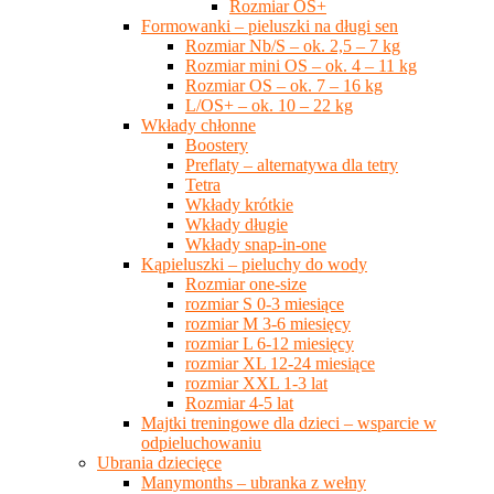
Rozmiar OS+
Formowanki – pieluszki na długi sen
Rozmiar Nb/S – ok. 2,5 – 7 kg
Rozmiar mini OS – ok. 4 – 11 kg
Rozmiar OS – ok. 7 – 16 kg
L/OS+ – ok. 10 – 22 kg
Wkłady chłonne
Boostery
Preflaty – alternatywa dla tetry
Tetra
Wkłady krótkie
Wkłady długie
Wkłady snap-in-one
Kąpieluszki – pieluchy do wody
Rozmiar one-size
rozmiar S 0-3 miesiące
rozmiar M 3-6 miesięcy
rozmiar L 6-12 miesięcy
rozmiar XL 12-24 miesiące
rozmiar XXL 1-3 lat
Rozmiar 4-5 lat
Majtki treningowe dla dzieci – wsparcie w
odpieluchowaniu
Ubrania dziecięce
Manymonths – ubranka z wełny