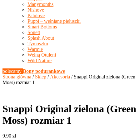
Manymonths
Nishove
Patulove
Puppi – wełniane pieluszki
Smart Bottoms
Sonett
Splash About
Tymoszku
Warmie
Wełną Otuleni
Wild Nature
polecamy
Bony podurankowe
Strona główna
/
Sklep
/
Akcesoria
/ Snappi Original zielona (Green
Moss) rozmiar 1
Snappi Original zielona (Green
Moss) rozmiar 1
9.90
zł