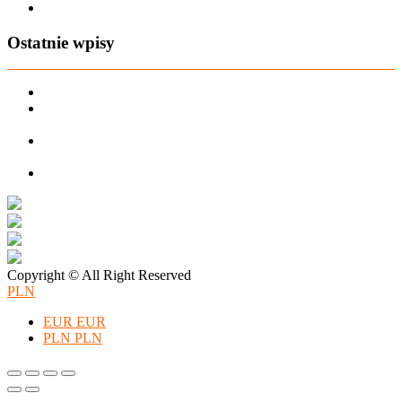
Zapisz się na AIO-shop Newsletter
Ostatnie wpisy
PREORDER Manymonths – czerwiec 2026
Manymonths Praktyczny przewodnik po ciepłej odzieży: Jak
ManyMonths zmienia zimową garderobę
Patulove Merino Set: Ciepło i styl przez cały rok: Odkryj moc
zestawów merino Patulove dla Twojego dziecka!
Pieluchy wielorazowe: jak zacząć tanio i oszczędzać na lata?
Copyright © All Right Reserved
PLN
EUR
EUR
PLN
PLN