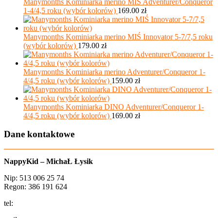
Manymonths Kominiarka merino MIŚ Adventurer/Conqueror
1-4/4,5 roku (wybór kolorów)
169.00
zł
Manymonths Kominiarka merino MIŚ Innovator 5-7/7,5 roku
(wybór kolorów)
179.00
zł
Manymonths Kominiarka merino Adventurer/Conqueror 1-
4/4,5 roku (wybór kolorów)
159.00
zł
Manymonths Kominiarka DINO Adventurer/Conqueror 1-
4/4,5 roku (wybór kolorów)
169.00
zł
Dane kontaktowe
NappyKid – MichaŁ Łysik
Nip: 513 006 25 74
Regon: 386 191 624
tel:
+48 502 435 582