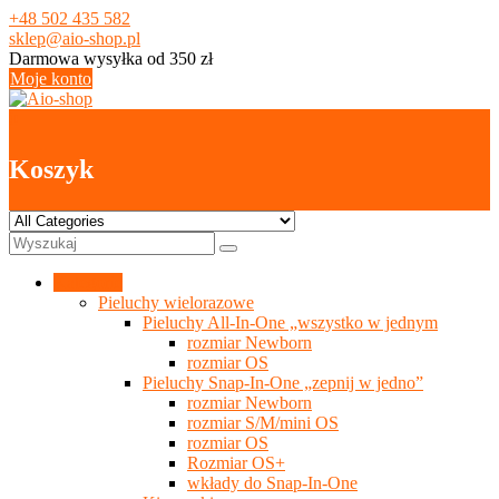
Skip
+48 502 435 582
to
sklep@aio-shop.pl
content
Darmowa wysyłka od 350 zł
Moje konto
0
Koszyk
Kategorie
Pieluchy wielorazowe
Pieluchy All-In-One „wszystko w jednym
rozmiar Newborn
rozmiar OS
Pieluchy Snap-In-One „zepnij w jedno”
rozmiar Newborn
rozmiar S/M/mini OS
rozmiar OS
Rozmiar OS+
wkłady do Snap-In-One