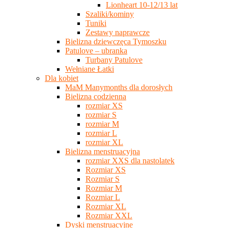
Lionheart 10-12/13 lat
Szaliki/kominy
Tuniki
Zestawy naprawcze
Bielizna dziewczęca Tymoszku
Patulove – ubranka
Turbany Patulove
Wełniane Łatki
Dla kobiet
MaM Manymonths dla dorosłych
Bielizna codzienna
rozmiar XS
rozmiar S
rozmiar M
rozmiar L
rozmiar XL
Bielizna menstruacyjna
rozmiar XXS dla nastolatek
Rozmiar XS
Rozmiar S
Rozmiar M
Rozmiar L
Rozmiar XL
Rozmiar XXL
Dyski menstruacyjne