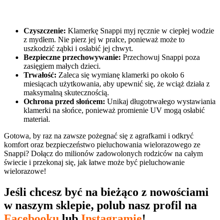
Czyszczenie:
Klamerkę Snappi myj ręcznie w ciepłej wodzie
z mydłem. Nie pierz jej w pralce, ponieważ może to
uszkodzić ząbki i osłabić jej chwyt.
Bezpieczne przechowywanie:
Przechowuj Snappi poza
zasięgiem małych dzieci.
Trwałość:
Zaleca się wymianę klamerki po około 6
miesiącach użytkowania, aby upewnić się, że wciąż działa z
maksymalną skutecznością.
Ochrona przed słońcem:
Unikaj długotrwałego wystawiania
klamerki na słońce, ponieważ promienie UV mogą osłabić
materiał.
Gotowa, by raz na zawsze pożegnać się z agrafkami i odkryć
komfort oraz bezpieczeństwo pieluchowania wielorazowego ze
Snappi? Dołącz do milionów zadowolonych rodziców na całym
świecie i przekonaj się, jak łatwe może być pieluchowanie
wielorazowe!
Jeśli chcesz być na bieżąco z nowościami
w naszym sklepie, polub nasz profil na
Facebooku
lub
Instagramie
!