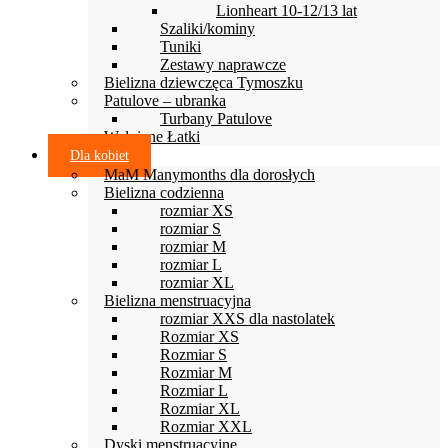
Lionheart 10-12/13 lat
Szaliki/kominy
Tuniki
Zestawy naprawcze
Bielizna dziewczęca Tymoszku
Patulove – ubranka
Turbany Patulove
Wełniane Łatki
Dla kobiet
MaM Manymonths dla dorosłych
Bielizna codzienna
rozmiar XS
rozmiar S
rozmiar M
rozmiar L
rozmiar XL
Bielizna menstruacyjna
rozmiar XXS dla nastolatek
Rozmiar XS
Rozmiar S
Rozmiar M
Rozmiar L
Rozmiar XL
Rozmiar XXL
Dyski menstruacyjne