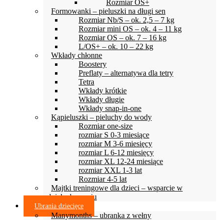
Rozmiar OS+
Formowanki – pieluszki na długi sen
Rozmiar Nb/S – ok. 2,5 – 7 kg
Rozmiar mini OS – ok. 4 – 11 kg
Rozmiar OS – ok. 7 – 16 kg
L/OS+ – ok. 10 – 22 kg
Wkłady chłonne
Boostery
Preflaty – alternatywa dla tetry
Tetra
Wkłady krótkie
Wkłady długie
Wkłady snap-in-one
Kąpieluszki – pieluchy do wody
Rozmiar one-size
rozmiar S 0-3 miesiące
rozmiar M 3-6 miesięcy
rozmiar L 6-12 miesięcy
rozmiar XL 12-24 miesiące
rozmiar XXL 1-3 lat
Rozmiar 4-5 lat
Majtki treningowe dla dzieci – wsparcie w
odpieluchowaniu
Ubrania dziecięce
Manymonths – ubranka z wełny