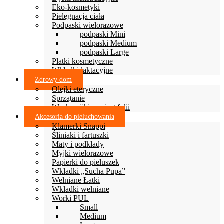
Eko-kosmetyki
Pielęgnacja ciała
Podpaski wielorazowe
podpaski Mini
podpaski Medium
podpaski Large
Płatki kosmetyczne
Wkładki laktacyjne
Zdrowy dom
Olejki eteryczne
Sprzątanie
Woskowijki zamiast folii
Akcesoria do pieluchowania
Klamerki Snappi
Śliniaki i fartuszki
Maty i podkłady
Myjki wielorazowe
Papierki do pieluszek
Wkładki „Sucha Pupa”
Wełniane Łatki
Wkładki wełniane
Worki PUL
Small
Medium