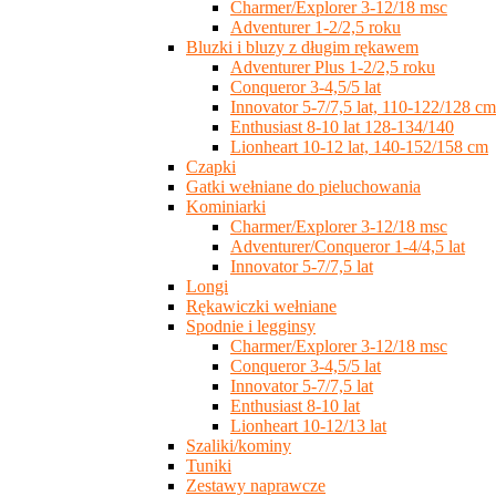
Charmer/Explorer 3-12/18 msc
Adventurer 1-2/2,5 roku
Bluzki i bluzy z długim rękawem
Adventurer Plus 1-2/2,5 roku
Conqueror 3-4,5/5 lat
Innovator 5-7/7,5 lat, 110-122/128 cm
Enthusiast 8-10 lat 128-134/140
Lionheart 10-12 lat, 140-152/158 cm
Czapki
Gatki wełniane do pieluchowania
Kominiarki
Charmer/Explorer 3-12/18 msc
Adventurer/Conqueror 1-4/4,5 lat
Innovator 5-7/7,5 lat
Longi
Rękawiczki wełniane
Spodnie i legginsy
Charmer/Explorer 3-12/18 msc
Conqueror 3-4,5/5 lat
Innovator 5-7/7,5 lat
Enthusiast 8-10 lat
Lionheart 10-12/13 lat
Szaliki/kominy
Tuniki
Zestawy naprawcze