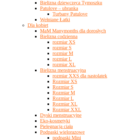
Bielizna dziewczęca Tymoszku
Patulove – ubranka
Turbany Patulove
Wełniane Łatki
Dla kobiet
MaM Manymonths dla dorosłych
Bielizna codzienna
rozmiar XS
rozmiar S
rozmiar M
rozmiar L
rozmiar XL
Bielizna menstruacyjna
rozmiar XXS dla nastolatek
Rozmiar XS
Rozmiar S
Rozmiar M
Rozmiar L
Rozmiar XL
Rozmiar XXL
Dyski menstruacyjne
Eko-kosmetyki
Pielęgnacja ciała
Podpaski wielorazowe
podpaski Mini