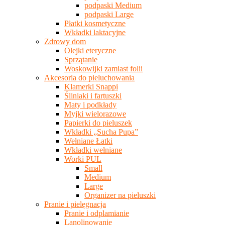
podpaski Medium
podpaski Large
Płatki kosmetyczne
Wkładki laktacyjne
Zdrowy dom
Olejki eteryczne
Sprzątanie
Woskowijki zamiast folii
Akcesoria do pieluchowania
Klamerki Snappi
Śliniaki i fartuszki
Maty i podkłady
Myjki wielorazowe
Papierki do pieluszek
Wkładki „Sucha Pupa”
Wełniane Łatki
Wkładki wełniane
Worki PUL
Small
Medium
Large
Organizer na pieluszki
Pranie i pielęgnacja
Pranie i odplamianie
Lanolinowanie