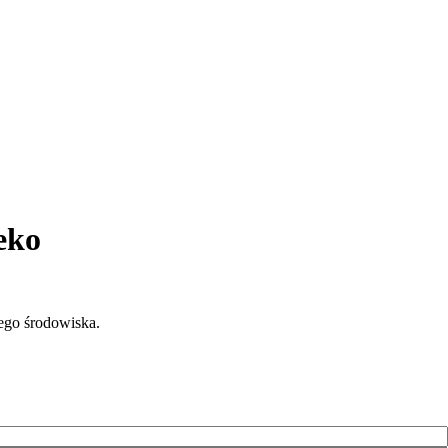
eko
ego środowiska.