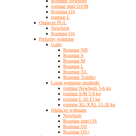
Rozmiar Newborn
rozmiar mini OS/M
Rozmiar OS
rozmiar L
Otulacze PUL
Newborn
Rozmiar OS
Pieluchy wełniane
Gatki
Rozmiar NB
Rozmiar S
Rozmiar M
Rozmiar L
Rozmiar XL
Rozmiar Toddler
Longi wełniane spodenki
rozmiar Newborn 3-6 kg
rozmiar S/M 5-9 kg
rozmiar L 10-15 kg
rozmiar XL/XXL 12-20 kg
Otulacze wełniane
Newborn
Rozmiar mini OS
Rozmiar OS
Rozmiar OS+