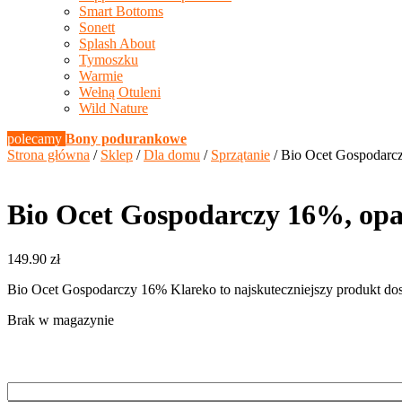
Smart Bottoms
Sonett
Splash About
Tymoszku
Warmie
Wełną Otuleni
Wild Nature
polecamy
Bony podurankowe
Strona główna
/
Sklep
/
Dla domu
/
Sprzątanie
/ Bio Ocet Gospodarcz
Bio Ocet Gospodarczy 16%, opak
149.90
zł
Bio Ocet Gospodarczy 16% Klareko to najskuteczniejszy produkt do
Brak w magazynie