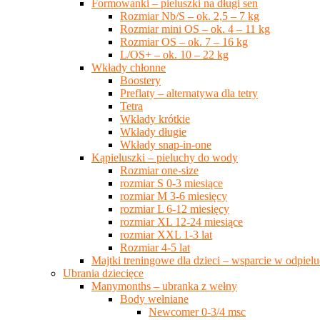
Formowanki – pieluszki na długi sen
Rozmiar Nb/S – ok. 2,5 – 7 kg
Rozmiar mini OS – ok. 4 – 11 kg
Rozmiar OS – ok. 7 – 16 kg
L/OS+ – ok. 10 – 22 kg
Wkłady chłonne
Boostery
Preflaty – alternatywa dla tetry
Tetra
Wkłady krótkie
Wkłady długie
Wkłady snap-in-one
Kąpieluszki – pieluchy do wody
Rozmiar one-size
rozmiar S 0-3 miesiące
rozmiar M 3-6 miesięcy
rozmiar L 6-12 miesięcy
rozmiar XL 12-24 miesiące
rozmiar XXL 1-3 lat
Rozmiar 4-5 lat
Majtki treningowe dla dzieci – wsparcie w odpie
Ubrania dziecięce
Manymonths – ubranka z wełny
Body wełniane
Newcomer 0-3/4 msc