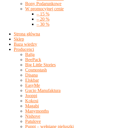
Bony Podarunkowe
W promocyjnej cenie
– 15 %
– 20 %
– 30 %
Strona główna
Sklep
Baza wiedzy
Producenci
Balja
BeePack
Big Little Stories
Cosmostash
Disana
Elskbar
EasyMe
Gucio Manufaktura
Jooppi
Kokosi
Magabi
Manymonths
Nishove
Patulove
Puppi – wełniane pieluszki