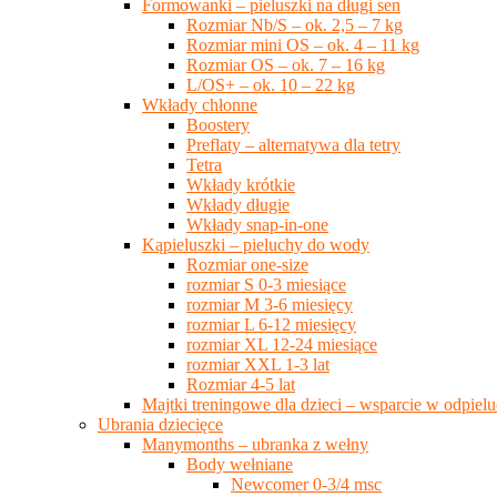
Formowanki – pieluszki na długi sen
Rozmiar Nb/S – ok. 2,5 – 7 kg
Rozmiar mini OS – ok. 4 – 11 kg
Rozmiar OS – ok. 7 – 16 kg
L/OS+ – ok. 10 – 22 kg
Wkłady chłonne
Boostery
Preflaty – alternatywa dla tetry
Tetra
Wkłady krótkie
Wkłady długie
Wkłady snap-in-one
Kąpieluszki – pieluchy do wody
Rozmiar one-size
rozmiar S 0-3 miesiące
rozmiar M 3-6 miesięcy
rozmiar L 6-12 miesięcy
rozmiar XL 12-24 miesiące
rozmiar XXL 1-3 lat
Rozmiar 4-5 lat
Majtki treningowe dla dzieci – wsparcie w odpie
Ubrania dziecięce
Manymonths – ubranka z wełny
Body wełniane
Newcomer 0-3/4 msc