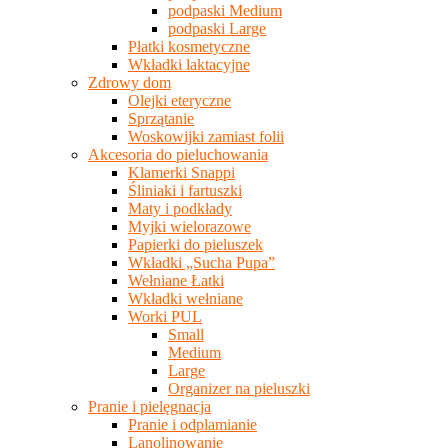
podpaski Medium
podpaski Large
Płatki kosmetyczne
Wkładki laktacyjne
Zdrowy dom
Olejki eteryczne
Sprzątanie
Woskowijki zamiast folii
Akcesoria do pieluchowania
Klamerki Snappi
Śliniaki i fartuszki
Maty i podkłady
Myjki wielorazowe
Papierki do pieluszek
Wkładki „Sucha Pupa”
Wełniane Łatki
Wkładki wełniane
Worki PUL
Small
Medium
Large
Organizer na pieluszki
Pranie i pielęgnacja
Pranie i odplamianie
Lanolinowanie