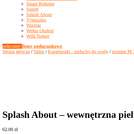
Smart Bottoms
Sonett
Splash About
Tymoszku
Warmie
Wełną Otuleni
Wild Nature
polecamy
Bony podurankowe
Strona główna
/
Sklep
/
Kąpieluszki - pieluchy do wody
/
rozmiar M 
Splash About – wewnętrzna piel
62.00
zł