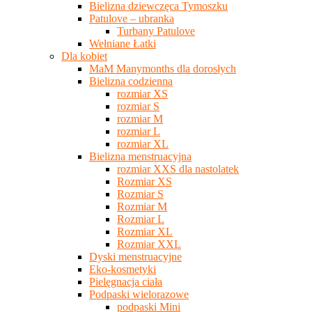
Bielizna dziewczęca Tymoszku
Patulove – ubranka
Turbany Patulove
Wełniane Łatki
Dla kobiet
MaM Manymonths dla dorosłych
Bielizna codzienna
rozmiar XS
rozmiar S
rozmiar M
rozmiar L
rozmiar XL
Bielizna menstruacyjna
rozmiar XXS dla nastolatek
Rozmiar XS
Rozmiar S
Rozmiar M
Rozmiar L
Rozmiar XL
Rozmiar XXL
Dyski menstruacyjne
Eko-kosmetyki
Pielęgnacja ciała
Podpaski wielorazowe
podpaski Mini