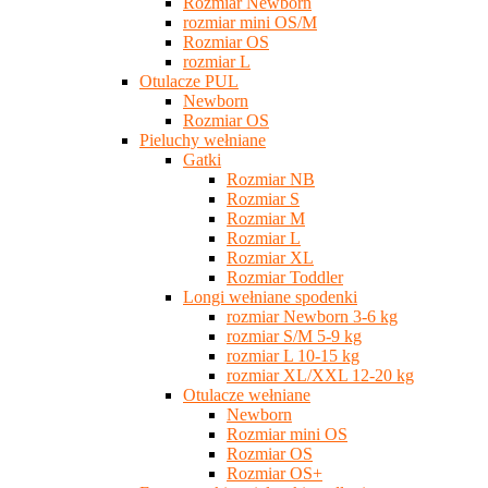
Rozmiar Newborn
rozmiar mini OS/M
Rozmiar OS
rozmiar L
Otulacze PUL
Newborn
Rozmiar OS
Pieluchy wełniane
Gatki
Rozmiar NB
Rozmiar S
Rozmiar M
Rozmiar L
Rozmiar XL
Rozmiar Toddler
Longi wełniane spodenki
rozmiar Newborn 3-6 kg
rozmiar S/M 5-9 kg
rozmiar L 10-15 kg
rozmiar XL/XXL 12-20 kg
Otulacze wełniane
Newborn
Rozmiar mini OS
Rozmiar OS
Rozmiar OS+