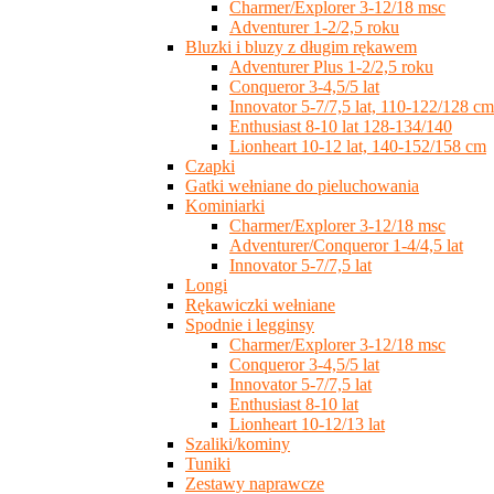
Charmer/Explorer 3-12/18 msc
Adventurer 1-2/2,5 roku
Bluzki i bluzy z długim rękawem
Adventurer Plus 1-2/2,5 roku
Conqueror 3-4,5/5 lat
Innovator 5-7/7,5 lat, 110-122/128 cm
Enthusiast 8-10 lat 128-134/140
Lionheart 10-12 lat, 140-152/158 cm
Czapki
Gatki wełniane do pieluchowania
Kominiarki
Charmer/Explorer 3-12/18 msc
Adventurer/Conqueror 1-4/4,5 lat
Innovator 5-7/7,5 lat
Longi
Rękawiczki wełniane
Spodnie i legginsy
Charmer/Explorer 3-12/18 msc
Conqueror 3-4,5/5 lat
Innovator 5-7/7,5 lat
Enthusiast 8-10 lat
Lionheart 10-12/13 lat
Szaliki/kominy
Tuniki
Zestawy naprawcze