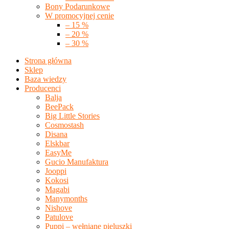
Bony Podarunkowe
W promocyjnej cenie
– 15 %
– 20 %
– 30 %
Strona główna
Sklep
Baza wiedzy
Producenci
Balja
BeePack
Big Little Stories
Cosmostash
Disana
Elskbar
EasyMe
Gucio Manufaktura
Jooppi
Kokosi
Magabi
Manymonths
Nishove
Patulove
Puppi – wełniane pieluszki