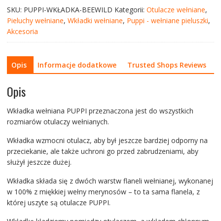
wełniana
SKU:
PUPPI-WKŁADKA-BEEWILD
Kategorii:
Otulacze wełniane
,
-
Pieluchy wełniane
,
Wkładki wełniane
,
Puppi - wełniane pieluszki
,
kolor
Akcesoria
czarno-
brązowe
paseczki
Opis
Informacje dodatkowe
Trusted Shops Reviews
Opis
Wkładka wełniana PUPPI przeznaczona jest do wszystkich
rozmiarów otulaczy wełnianych.
Wkładka wzmocni otulacz, aby był jeszcze bardziej odporny na
przeciekanie, ale także uchroni go przed zabrudzeniami, aby
służył jeszcze dużej.
Wkładka składa się z dwóch warstw flaneli wełnianej, wykonanej
w 100% z miękkiej wełny merynosów – to ta sama flanela, z
której uszyte są otulacze PUPPI.