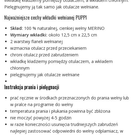
Wkładkę kładziemy pomiędzy otulaczem, a wkładem chłonnym.
Pielęgnujemy ją tak samo jak otulacze wełniane.
Najważniejsze cechy wkładki wełnianej PUPPI
Skład:
100 % naturalnej, cienkiej wełny MERINO
Wymiary wkładki:
około 12,5 cm x 22,5 cm
2 warstwy flaneli wełnianej
wzmacnia otulacz przed przeciekaniem
chroni otulacz przed zabrudzeniem
wkładkę kładziemy pomiędzy otulaczem, a wkładem
chłonnym
pielęgnujemy jak otulacze wełniane
Instrukcja prania i pielęgnacji
prać ręcznie w środkach przeznaczonych do prania wełny lub
w pralce na programie do wełny
temperatura prania i płukania powinna być zbliżona
nie moczyć powyżej 4-5 godzin
w razie konieczności usunięcia trudniejszych zabrudzeń
najlepiej zastosować odpowiedni do wełny odplamiacz, w