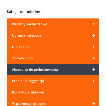
Kategorie produktów
+
Pieluchy wielorazowe
+
Ubrania dziecięce
+
Dla kobiet
+
Zdrowy dom
+
Akcesoria do pieluchowania
+
Pranie i pielęgnacja
Bony Podarunkowe
+
W promocyjnej cenie