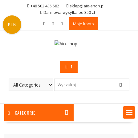
Skip
+48 502 435 582
sklep@aio-shop.pl
to
Darmowa wysyłka od 350 zł
content
Moje konto
PLN
1
KATEGORIE