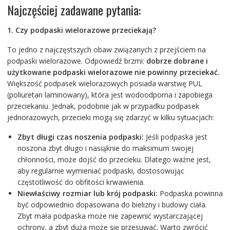
Najczęściej zadawane pytania:
1. Czy podpaski wielorazowe przeciekają?
To jedno z najczęstszych obaw związanych z przejściem na
podpaski wielorazowe. Odpowiedź brzmi:
dobrze dobrane i
użytkowane podpaski wielorazowe nie powinny przeciekać.
Większość podpasek wielorazowych posiada warstwę PUL
(poliuretan laminowany), która jest wodoodporna i zapobiega
przeciekaniu. Jednak, podobnie jak w przypadku podpasek
jednorazowych, przecieki mogą się zdarzyć w kilku sytuacjach:
Zbyt długi czas noszenia podpaski:
Jeśli podpaska jest
noszona zbyt długo i nasiąknie do maksimum swojej
chłonności, może dojść do przecieku. Dlatego ważne jest,
aby regularnie wymieniać podpaski, dostosowując
częstotliwość do obfitości krwawienia.
Niewłaściwy rozmiar lub krój podpaski:
Podpaska powinna
być odpowiednio dopasowana do bielizny i budowy ciała.
Zbyt mała podpaska może nie zapewnić wystarczającej
ochrony, a zbyt duża może się przesuwać. Warto zwrócić