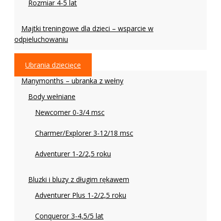
Rozmiar 4-5 lat
Majtki treningowe dla dzieci – wsparcie w
odpieluchowaniu
Ubrania dziecięce
Manymonths – ubranka z wełny
Body wełniane
Newcomer 0-3/4 msc
Charmer/Explorer 3-12/18 msc
Adventurer 1-2/2,5 roku
Bluzki i bluzy z długim rękawem
Adventurer Plus 1-2/2,5 roku
Conqueror 3-4,5/5 lat