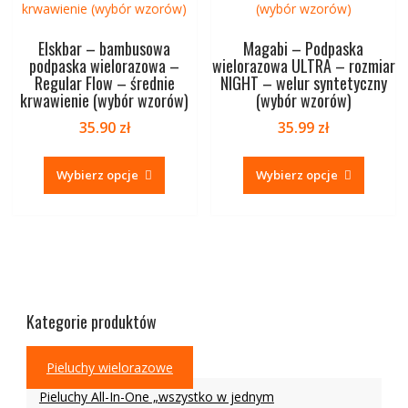
Elskbar – bambusowa
Magabi – Podpaska
podpaska wielorazowa –
wielorazowa ULTRA – rozmiar
Regular Flow – średnie
NIGHT – welur syntetyczny
krwawienie (wybór wzorów)
(wybór wzorów)
35.90
zł
35.99
zł
Ten
Ten
produkt
produk
Wybierz opcje
Wybierz opcje
ma
ma
wiele
wiele
wariantów.
warian
Opcje
Opcje
można
można
wybrać
wybrać
na
na
Kategorie produktów
stronie
stronie
produktu
produk
Pieluchy wielorazowe
Pieluchy All-In-One „wszystko w jednym