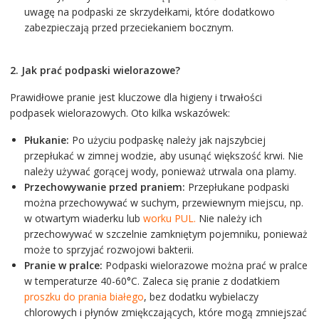
uwagę na podpaski ze skrzydełkami, które dodatkowo
zabezpieczają przed przeciekaniem bocznym.
2. Jak prać podpaski wielorazowe?
Prawidłowe pranie jest kluczowe dla higieny i trwałości
podpasek wielorazowych. Oto kilka wskazówek:
Płukanie:
Po użyciu podpaskę należy jak najszybciej
przepłukać w zimnej wodzie, aby usunąć większość krwi. Nie
należy używać gorącej wody, ponieważ utrwala ona plamy.
Przechowywanie przed praniem:
Przepłukane podpaski
można przechowywać w suchym, przewiewnym miejscu, np.
w otwartym wiaderku lub
worku PUL.
Nie należy ich
przechowywać w szczelnie zamkniętym pojemniku, ponieważ
może to sprzyjać rozwojowi bakterii.
Pranie w pralce:
Podpaski wielorazowe można prać w pralce
w temperaturze 40-60°C. Zaleca się pranie z dodatkiem
proszku do prania białego
, bez dodatku wybielaczy
chlorowych i płynów zmiękczających, które mogą zmniejszać