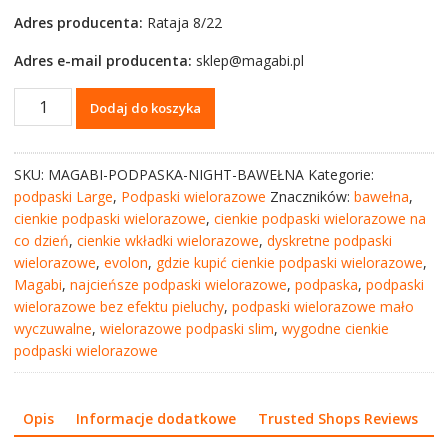
Adres producenta:
Rataja 8/22
Adres e-mail producenta:
sklep@magabi.pl
ilość
Dodaj do koszyka
Magabi
-
Podpaska
SKU:
MAGABI-PODPASKA-NIGHT-BAWEŁNA
Kategorie:
wielorazowa
podpaski Large
,
Podpaski wielorazowe
Znaczników:
bawełna
,
ULTRA
cienkie podpaski wielorazowe
,
cienkie podpaski wielorazowe na
–
co dzień
,
cienkie wkładki wielorazowe
,
dyskretne podpaski
rozmiar
wielorazowe
,
evolon
,
gdzie kupić cienkie podpaski wielorazowe
,
NIGHT
Magabi
,
najcieńsze podpaski wielorazowe
,
podpaska
,
podpaski
–
wielorazowe bez efektu pieluchy
,
podpaski wielorazowe mało
bawełna
wyczuwalne
,
wielorazowe podpaski slim
,
wygodne cienkie
(wybór
podpaski wielorazowe
wzorów)
Opis
Informacje dodatkowe
Trusted Shops Reviews