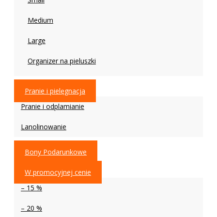
Medium
Large
Organizer na pieluszki
Pranie i pielęgnacja
Pranie i odplamianie
Lanolinowanie
Bony Podarunkowe
W promocyjnej cenie
– 15 %
– 20 %