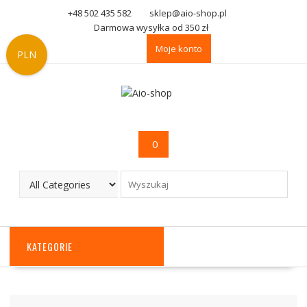
Skip
+48 502 435 582
sklep@aio-shop.pl
to
Darmowa wysyłka od 350 zł
content
Moje konto
PLN
0
KATEGORIE