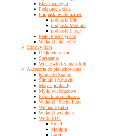
Eko-kosmetyki
Pielęgnacja ciała
Podpaski wielorazowe
podpaski Mini
podpaski Medium
podpaski Large
Płatki kosmetyczne
Wkładki laktacyjne
Zdrowy dom
Olejki eteryczne
Sprzątanie
Woskowijki zamiast folii
Akcesoria do pieluchowania
Klamerki Snappi
Śliniaki i fartuszki
Maty i podkłady
Myjki wielorazowe
Papierki do pieluszek
Wkładki „Sucha Pupa”
Wełniane Łatki
Wkładki wełniane
Worki PUL
Small
Medium
Large