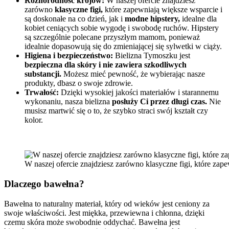
Różnorodność krojów:
W naszej ofercie znajdziesz
zarówno
klasyczne figi,
które zapewniają większe wsparcie i
są doskonałe na co dzień, jak i
modne hipstery,
idealne dla
kobiet ceniących sobie wygodę i swobodę ruchów. Hipstery
są szczególnie polecane przyszłym mamom, ponieważ
idealnie dopasowują się do zmieniającej się sylwetki w ciąży.
Higiena i bezpieczeństwo:
Bielizna Tymoszku jest
bezpieczna dla skóry i nie zawiera szkodliwych
substancji.
Możesz mieć pewność, że wybierając nasze
produkty, dbasz o swoje zdrowie.
Trwałość:
Dzięki wysokiej jakości materiałów i starannemu
wykonaniu, nasza bielizna
posłuży Ci przez długi czas.
Nie
musisz martwić się o to, że szybko straci swój kształt czy
kolor.
W naszej ofercie znajdziesz zarówno klasyczne figi, które zap
Dlaczego bawełna?
Bawełna to naturalny materiał, który od wieków jest ceniony za
swoje właściwości. Jest miękka, przewiewna i chłonna, dzięki
czemu skóra może swobodnie oddychać. Bawełna jest