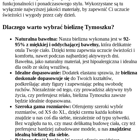
funkcjonalności i ponadczasowego stylu. Wykorzystane są tu
wyłącznie najwyższej jakości materiały, by zapewnić Ci uczucie
świeżości i wygody przez cały dzień.
Dlaczego warto wybrać bieliznę Tymoszku?
Naturalna bawełna:
Nasza bielizna wykonana jest w
92-
95% z miękkiej i oddychającej bawełny,
która delikatnie
otula Twoje ciało. Dzięki temu zapewnia uczucie świeżości i
komfortu, nawet podczas najbardziej aktywnych dni.
Bawełna, jako naturalny materiał, jest hipoalergiczna i idealna
dla osób ze skórą wrażliwą.
Idealne dopasowanie:
Dodatek elastanu sprawia, że
bielizna
doskonale dopasowuje się
do Twoich kształtów,
podkreślając atuty figury i zapewniając pełną swobodę
ruchów. Niezależnie od tego, czy prowadzisz aktywny tryb
życia, czy preferujesz relaks, bielizna Tymoszku zawsze
będzie idealnie dopasowana.
Szeroka gama rozmiarów:
Oferujemy szeroki wybór
rozmiarów, od XS do XL, dzięki czemu każda kobieta
znajdzie u nas coś dla siebie, niezależnie od typu sylwetki.
Bez względu na to, czy masz delikatną budowę ciała, czy też
preferujesz bardziej zabudowane modele, u nas
znajdziesz
idealną bieliznę dla siebie.