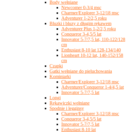
Body wełniane
Newcomer 0-3/4 msc
Charmer/Explorer 3-12/18 msc
Adventurer 1-2/2,5 roku
Bluzki i bluzy z długim rękawem
Adventurer Plus 1-2/2,5 roku
Conqueror 3-4,5/5 lat
Innovator 5-7/7,5 lat, 110-122/128
cm
Enthusiast 8-10 lat 128-134/140
Lionheart 10-12 lat, 140-152/158
cm
Czapki
Gatki wełniane do pieluchowania
Kominiarki
Charmer/Explorer 3-12/18 msc
Adventurer/Conqueror 1-4/4,5 lat
Innovator 5-7/7,5 lat
Longi
Rękawiczki wełniane
Spodnie i legginsy
Charmer/Explorer 3-12/18 msc
Conqueror 3-4,5/5 lat
Innovator 5-7/7,5 lat
Enthusiast 8-10 lat