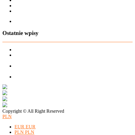
Regulamin sklepu
Regulamin Bonów Podarunkowych
Regulamin zwrotów
Zapisz się na AIO-shop Newsletter
Ostatnie wpisy
PREORDER Manymonths – czerwiec 2026
Manymonths Praktyczny przewodnik po ciepłej odzieży: Jak
ManyMonths zmienia zimową garderobę
Patulove Merino Set: Ciepło i styl przez cały rok: Odkryj moc
zestawów merino Patulove dla Twojego dziecka!
Pieluchy wielorazowe: jak zacząć tanio i oszczędzać na lata?
Copyright © All Right Reserved
PLN
EUR
EUR
PLN
PLN