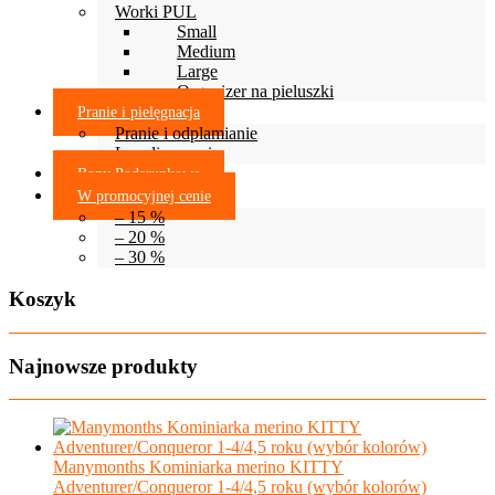
Worki PUL
Small
Medium
Large
Organizer na pieluszki
Pranie i pielęgnacja
Pranie i odplamianie
Lanolinowanie
Bony Podarunkowe
W promocyjnej cenie
– 15 %
– 20 %
– 30 %
Koszyk
Najnowsze produkty
Manymonths Kominiarka merino KITTY
Adventurer/Conqueror 1-4/4,5 roku (wybór kolorów)