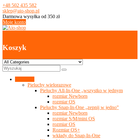
Skip
+48 502 435 582
to
sklep@aio-shop.pl
content
Darmowa wysyłka od 350 zł
Moje konto
0
Koszyk
Kategorie
Pieluchy wielorazowe
Pieluchy All-In-One „wszystko w jednym
rozmiar Newborn
rozmiar OS
Pieluchy Snap-In-One „zepnij w jedno”
rozmiar Newborn
rozmiar S/M/mini OS
rozmiar OS
Rozmiar OS+
wkłady do Snap-In-One