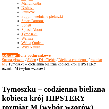
Manymonths
Nishove
Patulove
Puppi – wełniane pieluszki
Smart Bottoms
Sonett
Splash About
Tymoszku
Warmie
Wełną Otuleni
Wild Nature
polecamy
Bony podurankowe
Strona główna
/
Sklep
/
Dla Ciebie
/
Bielizna codzienna
/
rozmiar
M
/ Tymoszku – codzienna bielizna kobieca krój HIPSTERY
rozmiar M (wybór wzorów)
Tymoszku – codzienna bielizna
kobieca krój HIPSTERY
rozmiar M (wybór wzorów)