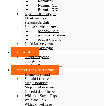
Rozmiar L
Rozmiar XL
Rozmiar XXL
Dyski menstruacyjne
Eko-kosmetyki
Pielęgnacja ciała
Podpaski wielorazowe
podpaski Mini
podpaski Medium
podpaski Large
Płatki kosmetyczne
Wkładki laktacyjne
Zdrowy dom
Olejki eteryczne
Sprzątanie
Woskowijki zamiast folii
Akcesoria do pieluchowania
Klamerki Snappi
Śliniaki i fartuszki
Maty i podkłady
Myjki wielorazowe
Papierki do pieluszek
Wkładki „Sucha Pupa”
Wełniane Łatki
Wkładki wełniane