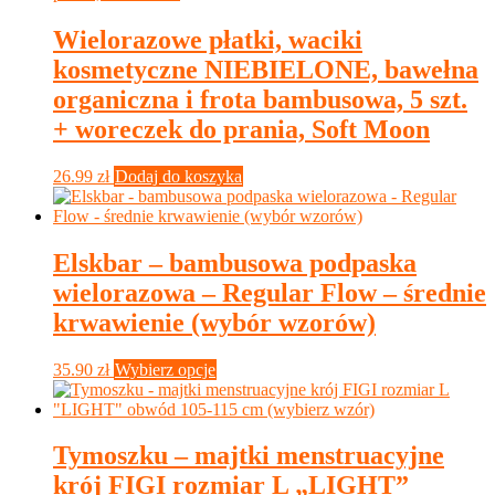
Wielorazowe płatki, waciki
kosmetyczne NIEBIELONE, bawełna
organiczna i frota bambusowa, 5 szt.
+ woreczek do prania, Soft Moon
26.99
zł
Dodaj do koszyka
Elskbar – bambusowa podpaska
wielorazowa – Regular Flow – średnie
krwawienie (wybór wzorów)
Ten
35.90
zł
Wybierz opcje
produkt
ma
wiele
wariantów.
Tymoszku – majtki menstruacyjne
Opcje
krój FIGI rozmiar L „LIGHT”
można