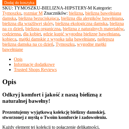
Tymoszku
Dodaj do koszyka
-
SKU:
TYMOSZKU-BIELIZNA-HIPSTERY-M
Kategorie:
codzienna
Tymoszku
,
rozmiar M
Znaczników:
bielizna
,
bielizna bawełniana
bielizna
damska
,
bielizna bezuciskająca
,
bielizna dla alergików bawełniana
,
kobieca
bielizna dla wrażliwej skóry
,
bielizna ekologiczna damska
,
bielizna
krój
na co dzień
,
bielizna organiczna
,
bielizna z naturalnych materiałów
,
HIPSTERY
codzienna
,
dla kobiet
,
gdzie kupić wygodną bieliznę bawełnianą
,
rozmiar
kobieca
,
majtki damskie z wysoką talią bawełniane
,
najlepsza
M
bielizna damska na co dzień
,
Tymoszku
,
wygodne majtki
(wybór
bawełniane
wzorów)
Opis
Informacje dodatkowe
Trusted Shops Reviews
Opis
Odkryj komfort i jakość z naszą bielizną z
naturalnej bawełny!
Prezentujemy wyjątkową kolekcję bielizny damskiej,
stworzonej z myślą o Twoim komforcie i zadowoleniu.
Każdy element tej kolekcji to połączenie delikatności,