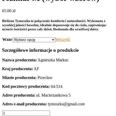
65.00
zł
Bielizna Tymoszku to połączenie komfortu i naturalności. Wykonana z
wysokiej jakości bawełny, idealnie dopasowuje się do ciała, zapewniając
uczucie świeżości przez cały dzień. Doskonała dla wrażliwej skóry.
Wzór
Wyczyść
Szczegółowe informacje o produkcie
Nazwa producenta:
Agnieszka Markuc
Kraj producenta:
AF
Miasto producenta:
Przecław
Kod pocztowy producenta:
64-514
Adres producenta:
ul. Macierzankowa 5
Adres e-mail producenta:
tymoszku@gmail.com
ilość