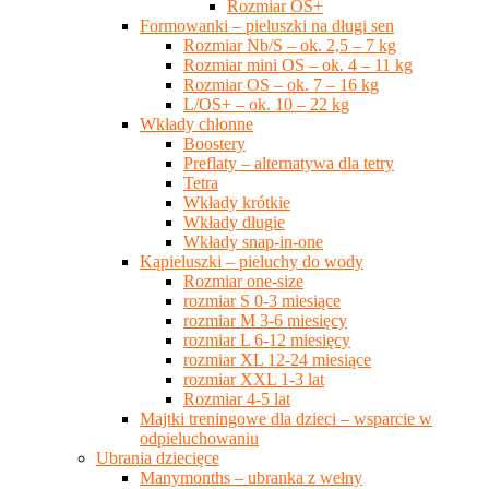
Rozmiar OS+
Formowanki – pieluszki na długi sen
Rozmiar Nb/S – ok. 2,5 – 7 kg
Rozmiar mini OS – ok. 4 – 11 kg
Rozmiar OS – ok. 7 – 16 kg
L/OS+ – ok. 10 – 22 kg
Wkłady chłonne
Boostery
Preflaty – alternatywa dla tetry
Tetra
Wkłady krótkie
Wkłady długie
Wkłady snap-in-one
Kąpieluszki – pieluchy do wody
Rozmiar one-size
rozmiar S 0-3 miesiące
rozmiar M 3-6 miesięcy
rozmiar L 6-12 miesięcy
rozmiar XL 12-24 miesiące
rozmiar XXL 1-3 lat
Rozmiar 4-5 lat
Majtki treningowe dla dzieci – wsparcie w
odpieluchowaniu
Ubrania dziecięce
Manymonths – ubranka z wełny