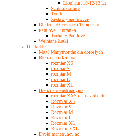
Lionheart 10-12/13 lat
Szaliki/kominy
Tuniki
Zestawy naprawcze
Bielizna dziewczęca Tymoszku
Patulove – ubranka
Turbany Patulove
Wełniane Łatki
Dla kobiet
MaM Manymonths dla dorosłych
Bielizna codzienna
rozmiar XS
rozmiar S
rozmiar M
rozmiar L
rozmiar XL
Bielizna menstruacyjna
rozmiar XXS dla nastolatek
Rozmiar XS
Rozmiar S
Rozmiar M
Rozmiar L
Rozmiar XL
Rozmiar XXL
Dyski menstruacyjne