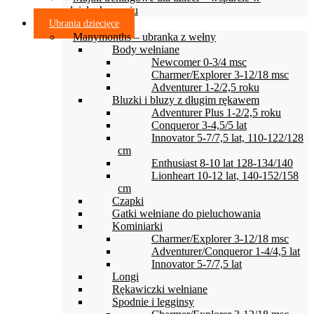
odpieluchowaniu
Ubrania dziecięce
Manymonths – ubranka z wełny
Body wełniane
Newcomer 0-3/4 msc
Charmer/Explorer 3-12/18 msc
Adventurer 1-2/2,5 roku
Bluzki i bluzy z długim rękawem
Adventurer Plus 1-2/2,5 roku
Conqueror 3-4,5/5 lat
Innovator 5-7/7,5 lat, 110-122/128
cm
Enthusiast 8-10 lat 128-134/140
Lionheart 10-12 lat, 140-152/158
cm
Czapki
Gatki wełniane do pieluchowania
Kominiarki
Charmer/Explorer 3-12/18 msc
Adventurer/Conqueror 1-4/4,5 lat
Innovator 5-7/7,5 lat
Longi
Rękawiczki wełniane
Spodnie i legginsy