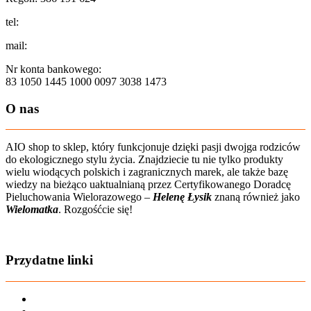
tel:
+48 502 435 582
mail:
sklep@aio-shop.pl
Nr konta bankowego:
83 1050 1445 1000 0097 3038 1473
O nas
AIO shop to sklep, który funkcjonuje dzięki pasji dwojga rodziców
do ekologicznego stylu życia. Znajdziecie tu nie tylko produkty
wielu wiodących polskich i zagranicznych marek, ale także bazę
wiedzy na bieżąco uaktualnianą przez Certyfikowanego Doradcę
Pieluchowania Wielorazowego –
Helenę Łysik
znaną również jako
Wielomatka
. Rozgośćcie się!
Zobacz film o nas
Przydatne linki
Karta dużej rodziny