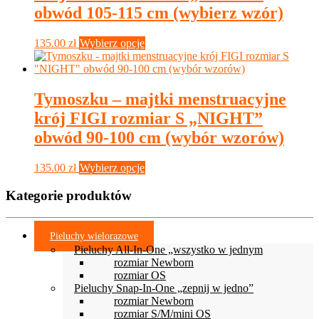
wybrać
obwód 105-115 cm (wybierz wzór)
na
stronie
Ten
135.00
zł
Wybierz opcje
produktu
produkt
ma
wiele
wariantów.
Tymoszku – majtki menstruacyjne
Opcje
krój FIGI rozmiar S „NIGHT”
można
wybrać
obwód 90-100 cm (wybór wzorów)
na
stronie
Ten
135.00
zł
Wybierz opcje
produktu
produkt
ma
Kategorie produktów
wiele
wariantów.
Opcje
Pieluchy wielorazowe
można
Pieluchy All-In-One „wszystko w jednym
wybrać
rozmiar Newborn
na
rozmiar OS
stronie
Pieluchy Snap-In-One „zepnij w jedno”
produktu
rozmiar Newborn
rozmiar S/M/mini OS