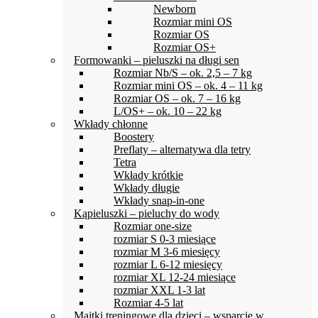
Newborn
Rozmiar mini OS
Rozmiar OS
Rozmiar OS+
Formowanki – pieluszki na długi sen
Rozmiar Nb/S – ok. 2,5 – 7 kg
Rozmiar mini OS – ok. 4 – 11 kg
Rozmiar OS – ok. 7 – 16 kg
L/OS+ – ok. 10 – 22 kg
Wkłady chłonne
Boostery
Preflaty – alternatywa dla tetry
Tetra
Wkłady krótkie
Wkłady długie
Wkłady snap-in-one
Kąpieluszki – pieluchy do wody
Rozmiar one-size
rozmiar S 0-3 miesiące
rozmiar M 3-6 miesięcy
rozmiar L 6-12 miesięcy
rozmiar XL 12-24 miesiące
rozmiar XXL 1-3 lat
Rozmiar 4-5 lat
Majtki treningowe dla dzieci – wsparcie w