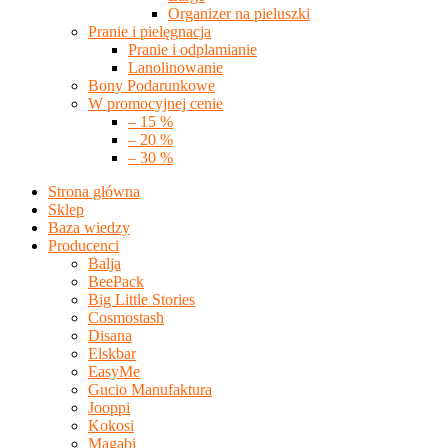
Organizer na pieluszki
Pranie i pielęgnacja
Pranie i odplamianie
Lanolinowanie
Bony Podarunkowe
W promocyjnej cenie
– 15 %
– 20 %
– 30 %
Strona główna
Sklep
Baza wiedzy
Producenci
Balja
BeePack
Big Little Stories
Cosmostash
Disana
Elskbar
EasyMe
Gucio Manufaktura
Jooppi
Kokosi
Magabi