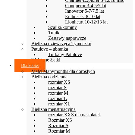
Charmer/Explorer 3-12/18 msc
Conqueror 3-4,5/5 lat
Innovator 5-7/7,5 lat
Enthusiast 8-10 lat
Lionheart 10-12/13 lat
Szaliki/kominy
Tuniki
Zestawy naprawcze
Bielizna dziewczęca Tymoszku
Patulove – ubranka
Turbany Patulove
Wełniane Łatki
Dla kobiet
MaM Manymonths dla dorosłych
Bielizna codzienna
rozmiar XS
rozmiar S
rozmiar M
rozmiar L
rozmiar XL
Bielizna menstruacyjna
rozmiar XXS dla nastolatek
Rozmiar XS
Rozmiar S
Rozmiar M