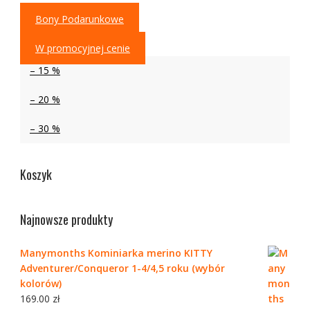
Bony Podarunkowe
W promocyjnej cenie
– 15 %
– 20 %
– 30 %
Koszyk
Najnowsze produkty
Manymonths Kominiarka merino KITTY
Adventurer/Conqueror 1-4/4,5 roku (wybór
kolorów)
169.00
zł