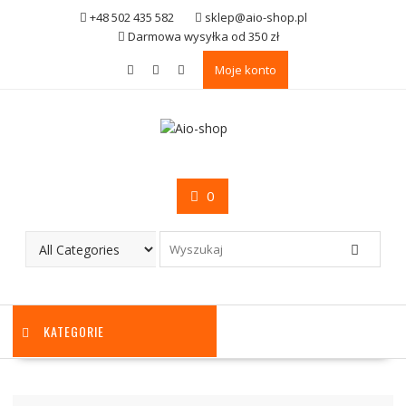
Skip
+48 502 435 582
sklep@aio-shop.pl
to
Darmowa wysyłka od 350 zł
content
Moje konto
0
KATEGORIE