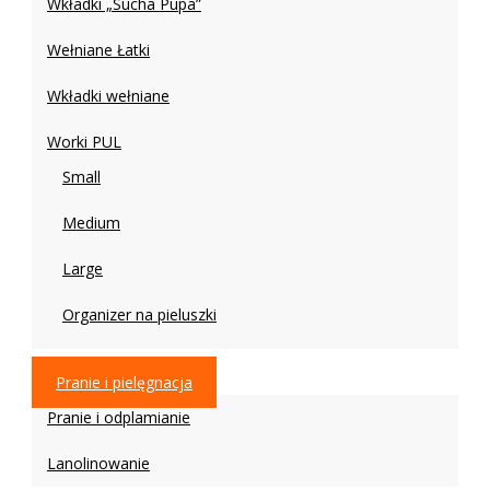
Wkładki „Sucha Pupa”
Wełniane Łatki
Wkładki wełniane
Worki PUL
Small
Medium
Large
Organizer na pieluszki
Pranie i pielęgnacja
Pranie i odplamianie
Lanolinowanie