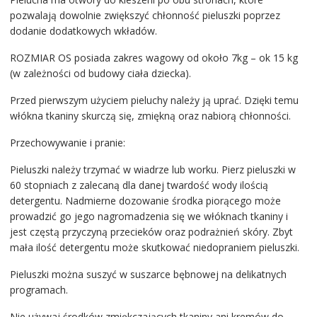
pozwalają dowolnie zwiększyć chłonność pieluszki poprzez
dodanie dodatkowych wkładów.
ROZMIAR OS posiada zakres wagowy od około 7kg – ok 15 kg
(w zależności od budowy ciała dziecka).
Przed pierwszym użyciem pieluchy należy ją uprać. Dzięki temu
włókna tkaniny skurczą się, zmiękną oraz nabiorą chłonności.
Przechowywanie i pranie:
Pieluszki należy trzymać w wiadrze lub worku. Pierz pieluszki w
60 stopniach z zalecaną dla danej twardość wody ilością
detergentu. Nadmierne dozowanie środka piorącego może
prowadzić go jego nagromadzenia się we włóknach tkaniny i
jest częstą przyczyną przecieków oraz podrażnień skóry. Zbyt
mała ilość detergentu może skutkować niedopraniem pieluszki.
Pieluszki można suszyć w suszarce bębnowej na delikatnych
programach.
Nie używaj środków zmiękczających tkaniny ani kremów do