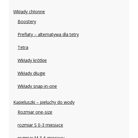
Wkłady chłonne
Boostery
Preflaty – alternatywa dla tetry
Tetra
Wkłady krótkie
Wkłady długie
Wkłady snap-in-one
Kąpieluszki – pieluchy do wody
Rozmiar one-size
rozmiar S 0-3 miesiące
rozmiar M 3-6 miesięcy