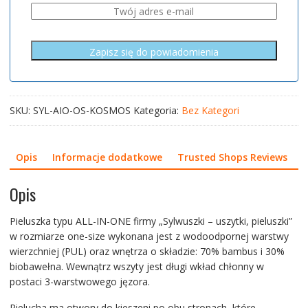
SKU:
SYL-AIO-OS-KOSMOS
Kategoria:
Bez Kategori
Opis
Informacje dodatkowe
Trusted Shops Reviews
Opis
Pieluszka typu ALL-IN-ONE firmy „Sylwuszki – uszytki, pieluszki”
w rozmiarze one-size wykonana jest z wodoodpornej warstwy
wierzchniej (PUL) oraz wnętrza o składzie: 70% bambus i 30%
biobawełna. Wewnątrz wszyty jest długi wkład chłonny w
postaci 3-warstwowego jęzora.
Pielucha ma otwory do kieszeni po obu stronach, które