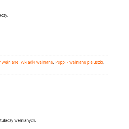
aczy.
y wełniane
,
Wkładki wełniane
,
Puppi - wełniane pieluszki
,
tulaczy wełnianych.