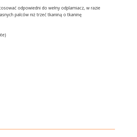
astosować odpowiedni do wełny odplamiacz, w razie
łasnych palców niż trzeć tkaniną o tkaninę
te)