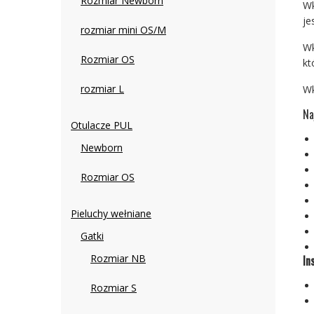
Rozmiar Newborn
Wk
je
rozmiar mini OS/M
Wk
Rozmiar OS
kt
rozmiar L
Wk
Na
Otulacze PUL
Newborn
Rozmiar OS
Pieluchy wełniane
Gatki
Rozmiar NB
In
Rozmiar S