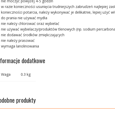
nie moczyć powyżej 4-5 godzin
w razie konieczności usunięcia trudniejszych zabrudzeń najlepiej z
konieczności potarcia, należy wykonywać je delikatnie, lepiej użyć w
do prania nie używać mydła
nie należy chlorować oraz wybielać
nie używać wybielaczy/produktów tlenowych (np. sodium percarbona
nie dodawać środków zmiękczających
nie należy prasować
wymaga lanolinowania
nformacje dodatkowe
Waga
0.3 kg
odobne produkty