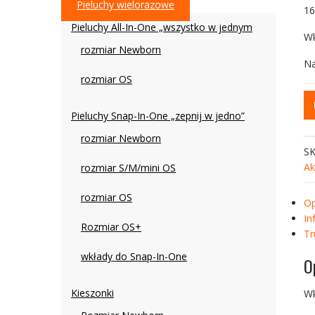
Pieluchy wielorazowe
16
Pieluchy All-In-One „wszystko w jednym
Wk
rozmiar Newborn
Na
rozmiar OS
il
Pu
Pieluchy Snap-In-One „zepnij w jedno”
wk
rozmiar Newborn
we
S
-
Ak
rozmiar S/M/mini OS
ko
pa
rozmiar OS
Op
gr
In
br
Rozmiar OS+
Tr
wkłady do Snap-In-One
O
Kieszonki
Wk