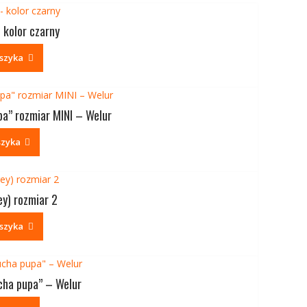
 kolor czarny
szyka
a” rozmiar MINI – Welur
szyka
ey) rozmiar 2
szyka
cha pupa” – Welur