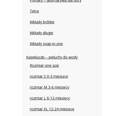
Preflaty – alternatywa dla tetry
Tetra
Wkłady krótkie
Wkłady długie
Wkłady snap-in-one
Kąpieluszki – pieluchy do wody
Rozmiar one-size
rozmiar S 0-3 miesiące
rozmiar M 3-6 miesięcy
rozmiar L 6-12 miesięcy
rozmiar XL 12-24 miesiące