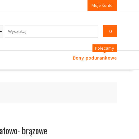
Moje konto
0
Polecamy
Bony podurankowe
natowo- brązowe