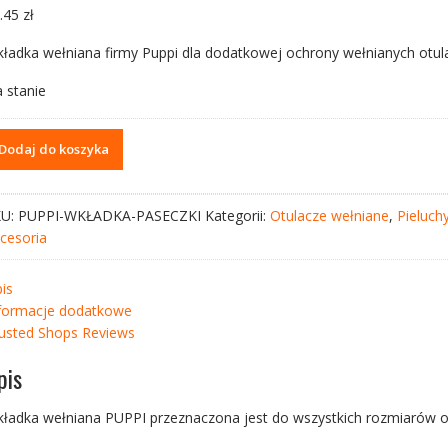
.45
zł
ładka wełniana firmy Puppi dla dodatkowej ochrony wełnianych otul
 stanie
ość
Dodaj do koszyka
ppi
ładka
łniana
KU:
PUPPI-WKŁADKA-PASECZKI
Kategorii:
Otulacze wełniane
,
Pieluch
cesoria
lor
seczki
is
anatowo-
formacje dodatkowe
ązowe
usted Shops Reviews
pis
ładka wełniana PUPPI przeznaczona jest do wszystkich rozmiarów o