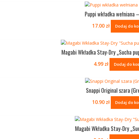
Puppi wkładka wełniana –
17.00
zł
Dodaj do ko
Magabi Wkładka Stay-Dry „Sucha pup
4.99
zł
Dodaj do ko
Snappi Original szara (Gr
10.90
zł
Dodaj do ko
Magabi Wkładka Stay-Dry „Su