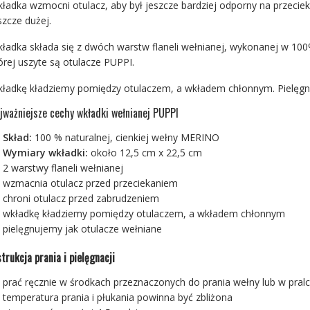
ładka wzmocni otulacz, aby był jeszcze bardziej odporny na przecieka
szcze dużej.
ładka składa się z dwóch warstw flaneli wełnianej, wykonanej w 100
órej uszyte są otulacze PUPPI.
ładkę kładziemy pomiędzy otulaczem, a wkładem chłonnym. Pielęgnu
jważniejsze cechy wkładki wełnianej PUPPI
Skład:
100 % naturalnej, cienkiej wełny MERINO
Wymiary wkładki:
około 12,5 cm x 22,5 cm
2 warstwy flaneli wełnianej
wzmacnia otulacz przed przeciekaniem
chroni otulacz przed zabrudzeniem
wkładkę kładziemy pomiędzy otulaczem, a wkładem chłonnym
pielęgnujemy jak otulacze wełniane
strukcja prania i pielęgnacji
prać ręcznie w środkach przeznaczonych do prania wełny lub w pral
temperatura prania i płukania powinna być zbliżona