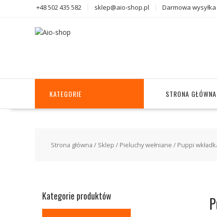
Skip
+48 502 435 582
sklep@aio-shop.pl
Darmowa wysyłka 
to
content
KATEGORIE
STRONA GŁÓWNA
Strona główna
/
Sklep
/
Pieluchy wełniane
/ Puppi wkładk
Kategorie produktów
P