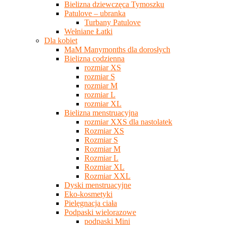
Bielizna dziewczęca Tymoszku
Patulove – ubranka
Turbany Patulove
Wełniane Łatki
Dla kobiet
MaM Manymonths dla dorosłych
Bielizna codzienna
rozmiar XS
rozmiar S
rozmiar M
rozmiar L
rozmiar XL
Bielizna menstruacyjna
rozmiar XXS dla nastolatek
Rozmiar XS
Rozmiar S
Rozmiar M
Rozmiar L
Rozmiar XL
Rozmiar XXL
Dyski menstruacyjne
Eko-kosmetyki
Pielęgnacja ciała
Podpaski wielorazowe
podpaski Mini