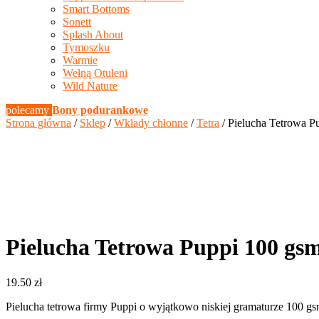
Smart Bottoms
Sonett
Splash About
Tymoszku
Warmie
Wełną Otuleni
Wild Nature
polecamy
Bony podurankowe
Strona główna
/
Sklep
/
Wkłady chłonne
/
Tetra
/ Pielucha Tetrowa 
Pielucha Tetrowa Puppi 100 gs
19.50
zł
Pielucha tetrowa firmy Puppi o wyjątkowo niskiej gramaturze 100 g