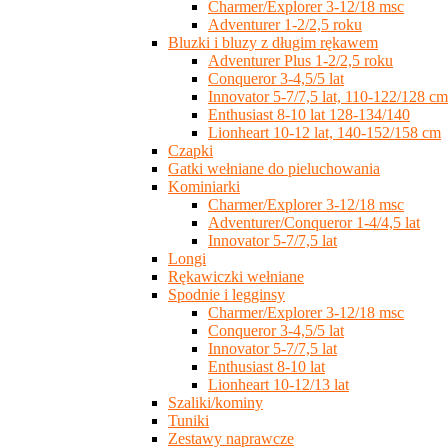
Charmer/Explorer 3-12/18 msc
Adventurer 1-2/2,5 roku
Bluzki i bluzy z długim rękawem
Adventurer Plus 1-2/2,5 roku
Conqueror 3-4,5/5 lat
Innovator 5-7/7,5 lat, 110-122/128 cm
Enthusiast 8-10 lat 128-134/140
Lionheart 10-12 lat, 140-152/158 cm
Czapki
Gatki wełniane do pieluchowania
Kominiarki
Charmer/Explorer 3-12/18 msc
Adventurer/Conqueror 1-4/4,5 lat
Innovator 5-7/7,5 lat
Longi
Rękawiczki wełniane
Spodnie i legginsy
Charmer/Explorer 3-12/18 msc
Conqueror 3-4,5/5 lat
Innovator 5-7/7,5 lat
Enthusiast 8-10 lat
Lionheart 10-12/13 lat
Szaliki/kominy
Tuniki
Zestawy naprawcze