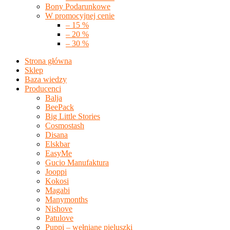
Bony Podarunkowe
W promocyjnej cenie
– 15 %
– 20 %
– 30 %
Strona główna
Sklep
Baza wiedzy
Producenci
Balja
BeePack
Big Little Stories
Cosmostash
Disana
Elskbar
EasyMe
Gucio Manufaktura
Jooppi
Kokosi
Magabi
Manymonths
Nishove
Patulove
Puppi – wełniane pieluszki