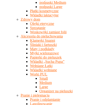
podpaski Medium
podpaski Large
Płatki kosmetyczne
Wkładki laktacyjne
Zdrowy dom
Olejki eteryczne
Sprzątanie
Woskowijki zamiast folii
Akcesoria do pieluchowania
Klamerki Snappi
Śliniaki i fartuszki
Maty i podkłady
Myjki wielorazowe
Papierki do pieluszek
Wkładki „Sucha Pupa”
Wełniane Łatki
Wkładki wełniane
Worki PUL
Small
Medium
Large
Organizer na pieluszki
Pranie i pielęgnacja
Pranie i odplamianie
Lanolinowanie