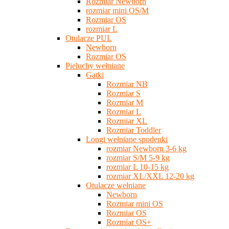
Rozmiar Newborn
rozmiar mini OS/M
Rozmiar OS
rozmiar L
Otulacze PUL
Newborn
Rozmiar OS
Pieluchy wełniane
Gatki
Rozmiar NB
Rozmiar S
Rozmiar M
Rozmiar L
Rozmiar XL
Rozmiar Toddler
Longi wełniane spodenki
rozmiar Newborn 3-6 kg
rozmiar S/M 5-9 kg
rozmiar L 10-15 kg
rozmiar XL/XXL 12-20 kg
Otulacze wełniane
Newborn
Rozmiar mini OS
Rozmiar OS
Rozmiar OS+