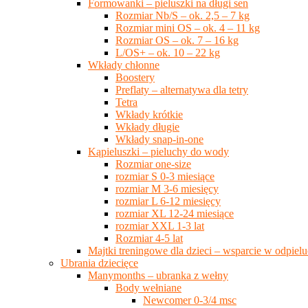
Formowanki – pieluszki na długi sen
Rozmiar Nb/S – ok. 2,5 – 7 kg
Rozmiar mini OS – ok. 4 – 11 kg
Rozmiar OS – ok. 7 – 16 kg
L/OS+ – ok. 10 – 22 kg
Wkłady chłonne
Boostery
Preflaty – alternatywa dla tetry
Tetra
Wkłady krótkie
Wkłady długie
Wkłady snap-in-one
Kąpieluszki – pieluchy do wody
Rozmiar one-size
rozmiar S 0-3 miesiące
rozmiar M 3-6 miesięcy
rozmiar L 6-12 miesięcy
rozmiar XL 12-24 miesiące
rozmiar XXL 1-3 lat
Rozmiar 4-5 lat
Majtki treningowe dla dzieci – wsparcie w odpie
Ubrania dziecięce
Manymonths – ubranka z wełny
Body wełniane
Newcomer 0-3/4 msc