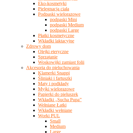
Eko-kosmetyki
Pielęgnacja ciała
Podpaski wielorazowe
podpaski Mini
podpaski Medium
podpaski Large
Płatki kosmetyczne
Wkładki laktacyjne
Zdrowy dom
Olejki eteryczne
Sprzątanie
Woskowijki zamiast folii
Akcesoria do pieluchowania
Klamerki Snappi
Śliniaki i fartuszki
Maty i podkłady
Myjki wielorazowe
Papierki do pieluszek
Wkładki „Sucha Pupa”
Wełniane Łatki
Wkładki wełniane
Worki PUL
Small
Medium
Large