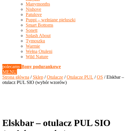
Manymonths
Nishove
Patulove
Puppi – wełniane pieluszki
Smart Bottoms
Sonett
Splash About
Tymoszku
Warmie
Wełną Otuleni
Wild Nature
polecamy
Bony podurankowe
MENU
Strona główna
/
Sklep
/
Otulacze
/
Otulacze PUL
/
OS
/ Elskbar –
otulacz PUL SIO (wybór wzorów)
Elskbar – otulacz PUL SIO