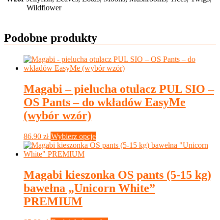
Wildflower
Podobne produkty
Magabi – pielucha otulacz PUL SIO –
OS Pants – do wkładów EasyMe
(wybór wzór)
Ten
86.90
zł
Wybierz opcje
produkt
ma
wiele
wariantów.
Magabi kieszonka OS pants (5-15 kg)
Opcje
bawełna „Unicorn White”
można
wybrać
PREMIUM
na
stronie