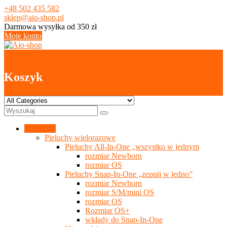
Skip
+48 502 435 582
to
sklep@aio-shop.pl
content
Darmowa wysyłka od 350 zł
Moje konto
1
Koszyk
Kategorie
Pieluchy wielorazowe
Pieluchy All-In-One „wszystko w jednym
rozmiar Newborn
rozmiar OS
Pieluchy Snap-In-One „zepnij w jedno”
rozmiar Newborn
rozmiar S/M/mini OS
rozmiar OS
Rozmiar OS+
wkłady do Snap-In-One