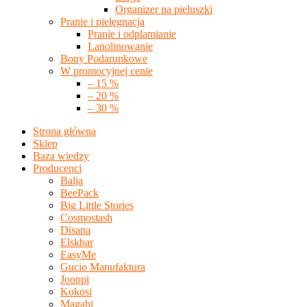
Organizer na pieluszki
Pranie i pielęgnacja
Pranie i odplamianie
Lanolinowanie
Bony Podarunkowe
W promocyjnej cenie
– 15 %
– 20 %
– 30 %
Strona główna
Sklep
Baza wiedzy
Producenci
Balja
BeePack
Big Little Stories
Cosmostash
Disana
Elskbar
EasyMe
Gucio Manufaktura
Jooppi
Kokosi
Magabi