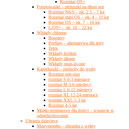
Rozmiar OS+
Formowanki – pieluszki na długi sen
Rozmiar Nb/S – ok. 2,5 – 7 kg
Rozmiar mini OS – ok. 4 – 11 kg
Rozmiar OS – ok. 7 – 16 kg
L/OS+ – ok. 10 – 22 kg
Wkłady chłonne
Boostery
Preflaty – alternatywa dla tetry
Tetra
Wkłady krótkie
Wkłady długie
Wkłady snap-in-one
Kąpieluszki – pieluchy do wody
Rozmiar one-size
rozmiar S 0-3 miesiące
rozmiar M 3-6 miesięcy
rozmiar L 6-12 miesięcy
rozmiar XL 12-24 miesiące
rozmiar XXL 1-3 lat
Rozmiar 4-5 lat
Majtki treningowe dla dzieci – wsparcie w
odpieluchowaniu
Ubrania dziecięce
Manymonths – ubranka z wełny