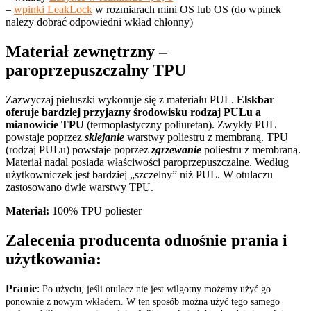
–
wpinki LeakLock
w rozmiarach mini OS lub OS (do wpinek
należy dobrać odpowiedni wkład chłonny)
Materiał zewnętrzny –
paroprzepuszczalny TPU
Zazwyczaj pieluszki wykonuje się z materiału PUL.
Elskbar
oferuje bardziej przyjazny środowisku rodzaj PULu a
mianowicie TPU
(
termoplastyczny poliuretan
). Zwykły PUL
powstaje poprzez
sklejanie
warstwy poliestru z membraną. TPU
(rodzaj PULu) powstaje poprzez
zgrzewanie
poliestru z membraną.
Materiał nadal posiada właściwości paroprzepuszczalne. Według
użytkowniczek jest bardziej „szczelny” niż PUL. W otulaczu
zastosowano dwie warstwy TPU.
Materiał:
100% TPU poliester
Zalecenia producenta odnośnie prania i
użytkowania:
Pranie
:
Po użyciu, jeśli otulacz nie jest wilgotny możemy użyć go
ponownie z nowym wkładem. W ten sposób można użyć tego samego