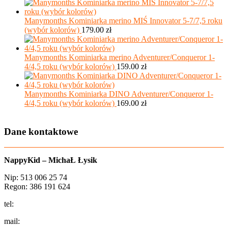
Manymonths Kominiarka merino MIŚ Innovator 5-7/7,5 roku
(wybór kolorów)
179.00
zł
Manymonths Kominiarka merino Adventurer/Conqueror 1-
4/4,5 roku (wybór kolorów)
159.00
zł
Manymonths Kominiarka DINO Adventurer/Conqueror 1-
4/4,5 roku (wybór kolorów)
169.00
zł
Dane kontaktowe
NappyKid – MichaŁ Łysik
Nip: 513 006 25 74
Regon: 386 191 624
tel:
+48 502 435 582
mail:
sklep@aio-shop.pl