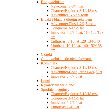
Body wełniane
Newcomer 0-3/4 msc
Charmer/Explorer 3-12/18 msc
Adventurer 1-2/2,5 roku
Bluzki i bluzy z długim rękawem
Adventurer Plus 1-2/2,5 roku
Conqueror 3-4,5/5 lat
Innovator 5-7/7,5 lat, 110-122/128
cm
Enthusiast 8-10 lat 128-134/140
Lionheart 10-12 lat, 140-152/158
cm
Czapki
Gatki wełniane do pieluchowania
Kominiarki
Charmer/Explorer 3-12/18 msc
Adventurer/Conqueror 1-4/4,5 lat
Innovator 5-7/7,5 lat
Longi
Rękawiczki wełniane
Spodnie i legginsy
Charmer/Explorer 3-12/18 msc
Conqueror 3-4,5/5 lat
Innovator 5-7/7,5 lat
Enthusiast 8-10 lat