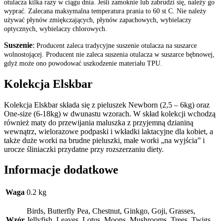
otulacza kilka razy w ciągu dnia. Jeśli zamoknie lub zabrudzi się, należy go
wyprać. Zalecana maksymalna temperatura prania to 60 st C. Nie należy
używać płynów zmiękczających, płynów zapachowych, wybielaczy
optycznych, wybielaczy chlorowych.
Suszenie
:
Producent zaleca tradycyjne suszenie otulacza na suszarce
wolnostojącej. Producent nie zaleca suszenia otulacza w suszarce bębnowej,
gdyż może ono powodować uszkodzenie materiału TPU.
Kolekcja Elskbar
Kolekcja Elskbar składa się z pieluszek Newborn (2,5 – 6kg) oraz
One-size (6-18kg) w dwunastu wzorach. W skład kolekcji wchodzą
również maty do przewijania maluszka z przyjemną dzianiną
wewnątrz, wielorazowe podpaski i wkładki laktacyjne dla kobiet, a
także duże worki na brudne pieluszki, małe worki „na wyjścia” i
urocze śliniaczki przydatne przy rozszerzaniu diety.
Informacje dodatkowe
Waga
0.2 kg
Birds, Butterfly Pea, Chestnut, Ginkgo, Goji, Grasses,
Wzór
Jellyfish, Leaves, Lotus, Moons, Mushrooms, Trees, Twigs,