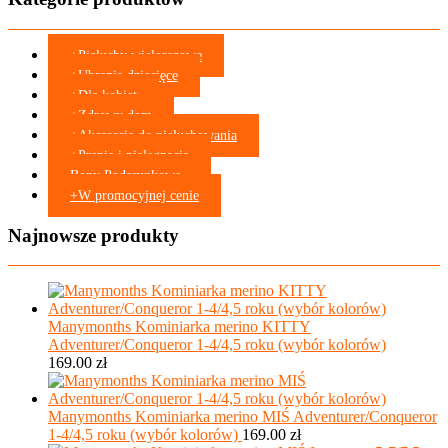
wariantów.
Opcje
można
+
Pieluchy wielorazowe
wybrać
+
Ubrania dziecięce
na
+
Dla kobiet
stronie
+
Zdrowy dom
produktu
+
Akcesoria do pieluchowania
+
Pranie i pielęgnacja
Bony Podarunkowe
+
W promocyjnej cenie
Najnowsze produkty
Manymonths Kominiarka merino KITTY
Adventurer/Conqueror 1-4/4,5 roku (wybór kolorów)
169.00
zł
Manymonths Kominiarka merino MIŚ Adventurer/Conqueror
1-4/4,5 roku (wybór kolorów)
169.00
zł