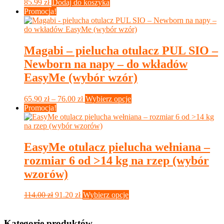
85.99
zł
Dodaj do koszyka
produktu
Promocja!
Magabi – pielucha otulacz PUL SIO –
Newborn na napy – do wkładów
EasyMe (wybór wzór)
Zakres
Ten
65.90
zł
–
76.00
zł
Wybierz opcje
cen:
produkt
Promocja!
od
ma
65.90 zł
wiele
do
wariantów.
76.00 zł
Opcje
EasyMe otulacz pielucha wełniana –
można
rozmiar 6 od >14 kg na rzep (wybór
wybrać
na
wzorów)
stronie
produktu
Pierwotna
Aktualna
Ten
114.00
zł
91.20
zł
Wybierz opcje
cena
cena
produkt
wynosiła:
wynosi:
ma
114.00 zł.
91.20 zł.
wiele
Kategorie produktów