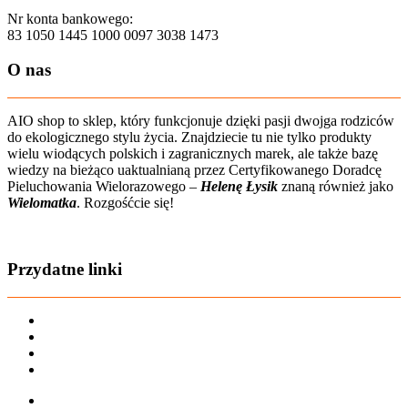
Nr konta bankowego:
83 1050 1445 1000 0097 3038 1473
O nas
AIO shop to sklep, który funkcjonuje dzięki pasji dwojga rodziców
do ekologicznego stylu życia. Znajdziecie tu nie tylko produkty
wielu wiodących polskich i zagranicznych marek, ale także bazę
wiedzy na bieżąco uaktualnianą przez Certyfikowanego Doradcę
Pieluchowania Wielorazowego –
Helenę Łysik
znaną również jako
Wielomatka
. Rozgośćcie się!
Zobacz film o nas
Przydatne linki
Karta dużej rodziny
Regulamin sklepu
Regulamin Bonów Podarunkowych
Regulamin zwrotów
Zapisz się na AIO-shop Newsletter