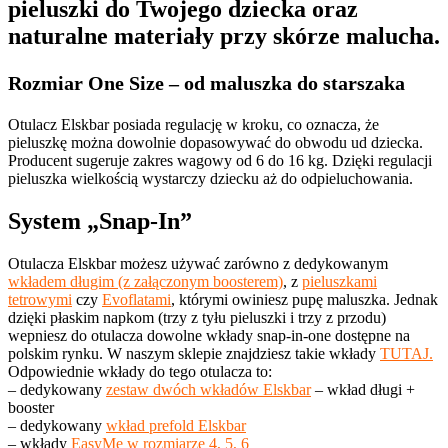
pieluszki do Twojego dziecka oraz
naturalne materiały przy skórze malucha.
Rozmiar One Size – od maluszka do starszaka
Otulacz Elskbar posiada regulację w kroku, co oznacza, że
pieluszkę można dowolnie dopasowywać do obwodu ud dziecka.
Producent sugeruje zakres wagowy od 6 do 16 kg. Dzięki regulacji
pieluszka wielkością wystarczy dziecku aż do odpieluchowania.
System „Snap-In”
Otulacza Elskbar możesz używać zarówno z dedykowanym
wkładem długim (z załączonym boosterem)
, z
pieluszkami
tetrowymi
czy
Evoflatami
, którymi owiniesz pupę maluszka. Jednak
dzięki płaskim napkom (trzy z tyłu pieluszki i trzy z przodu)
wepniesz do otulacza dowolne wkłady snap-in-one dostępne na
polskim rynku. W naszym sklepie znajdziesz takie wkłady
TUTAJ.
Odpowiednie wkłady do tego otulacza to:
– dedykowany
zestaw dwóch wkładów Elskbar
– wkład długi +
booster
– dedykowany
wkład prefold Elskbar
– wkłady
EasyMe w rozmiarze 4, 5, 6