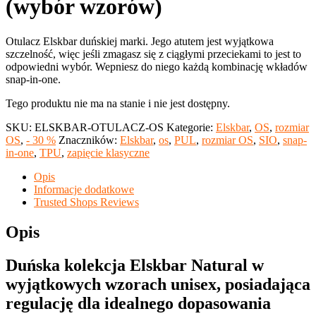
(wybór wzorów)
Otulacz Elskbar duńskiej marki. Jego atutem jest wyjątkowa
szczelność, więc jeśli zmagasz się z ciągłymi przeciekami to jest to
odpowiedni wybór. Wepniesz do niego każdą kombinację wkładów
snap-in-one.
Tego produktu nie ma na stanie i nie jest dostępny.
SKU:
ELSKBAR-OTULACZ-OS
Kategorie:
Elskbar
,
OS
,
rozmiar
OS
,
- 30 %
Znaczników:
Elskbar
,
os
,
PUL
,
rozmiar OS
,
SIO
,
snap-
in-one
,
TPU
,
zapięcie klasyczne
Opis
Informacje dodatkowe
Trusted Shops Reviews
Opis
Duńska kolekcja Elskbar Natural w
wyjątkowych wzorach unisex, posiadająca
regulację dla idealnego dopasowania