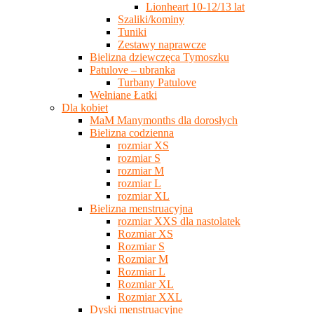
Lionheart 10-12/13 lat
Szaliki/kominy
Tuniki
Zestawy naprawcze
Bielizna dziewczęca Tymoszku
Patulove – ubranka
Turbany Patulove
Wełniane Łatki
Dla kobiet
MaM Manymonths dla dorosłych
Bielizna codzienna
rozmiar XS
rozmiar S
rozmiar M
rozmiar L
rozmiar XL
Bielizna menstruacyjna
rozmiar XXS dla nastolatek
Rozmiar XS
Rozmiar S
Rozmiar M
Rozmiar L
Rozmiar XL
Rozmiar XXL
Dyski menstruacyjne