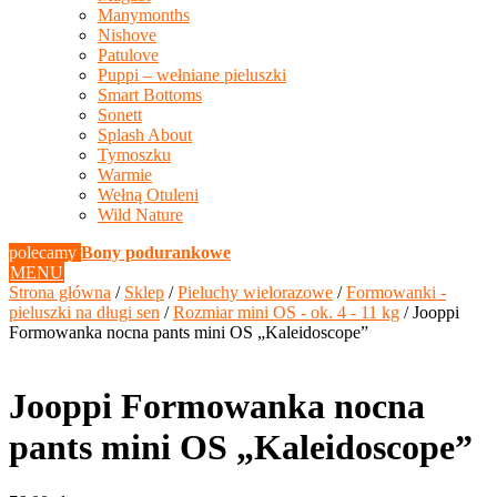
Manymonths
Nishove
Patulove
Puppi – wełniane pieluszki
Smart Bottoms
Sonett
Splash About
Tymoszku
Warmie
Wełną Otuleni
Wild Nature
polecamy
Bony podurankowe
MENU
Strona główna
/
Sklep
/
Pieluchy wielorazowe
/
Formowanki -
pieluszki na długi sen
/
Rozmiar mini OS - ok. 4 - 11 kg
/ Jooppi
Formowanka nocna pants mini OS „Kaleidoscope”
Jooppi Formowanka nocna
pants mini OS „Kaleidoscope”