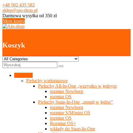
Skip
+48 502 435 582
to
sklep@aio-shop.pl
content
Darmowa wysyłka od 350 zł
Moje konto
0
Koszyk
Kategorie
Pieluchy wielorazowe
Pieluchy All-In-One „wszystko w jednym
rozmiar Newborn
rozmiar OS
Pieluchy Snap-In-One „zepnij w jedno”
rozmiar Newborn
rozmiar S/M/mini OS
rozmiar OS
Rozmiar OS+
wkłady do Snap-In-One