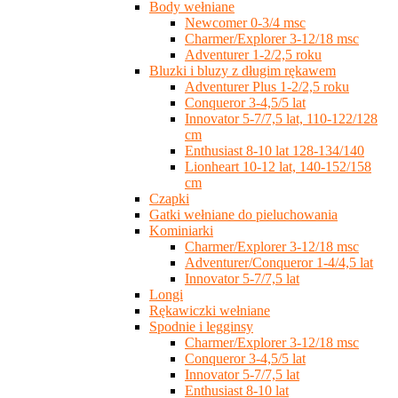
Body wełniane
Newcomer 0-3/4 msc
Charmer/Explorer 3-12/18 msc
Adventurer 1-2/2,5 roku
Bluzki i bluzy z długim rękawem
Adventurer Plus 1-2/2,5 roku
Conqueror 3-4,5/5 lat
Innovator 5-7/7,5 lat, 110-122/128
cm
Enthusiast 8-10 lat 128-134/140
Lionheart 10-12 lat, 140-152/158
cm
Czapki
Gatki wełniane do pieluchowania
Kominiarki
Charmer/Explorer 3-12/18 msc
Adventurer/Conqueror 1-4/4,5 lat
Innovator 5-7/7,5 lat
Longi
Rękawiczki wełniane
Spodnie i legginsy
Charmer/Explorer 3-12/18 msc
Conqueror 3-4,5/5 lat
Innovator 5-7/7,5 lat
Enthusiast 8-10 lat