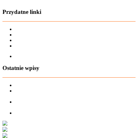
Przydatne linki
Karta dużej rodziny
Regulamin sklepu
Regulamin Bonów Podarunkowych
Regulamin zwrotów
Zapisz się na AIO-shop Newsletter
Ostatnie wpisy
PREORDER Manymonths – czerwiec 2026
Manymonths Praktyczny przewodnik po ciepłej odzieży: Jak
ManyMonths zmienia zimową garderobę
Patulove Merino Set: Ciepło i styl przez cały rok: Odkryj moc
zestawów merino Patulove dla Twojego dziecka!
Pieluchy wielorazowe: jak zacząć tanio i oszczędzać na lata?