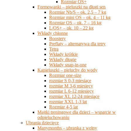
Rozmiar OS+
Formowanki – pieluszki na długi sen
Rozmiar Nb/S – ok. 2,5 – 7 kg
Rozmiar mini OS – ok. 4 – 11 kg
Rozmiar OS – ok. 7 – 16 kg
L/OS+ – ok. 10 – 22 kg
Wkłady chłonne
Boostery
Preflaty – alternatywa dla tetry
Tetra
Wkłady krótkie
Wkłady długie
Wkłady snap-in-one
Kąpieluszki – pieluchy do wody
Rozmiar one-size
rozmiar S 0-3 miesiące
rozmiar M 3-6 miesięcy
rozmiar L 6-12 miesięcy
rozmiar XL 12-24 miesiące
rozmiar XXL 1-3 lat
Rozmiar 4-5 lat
Majtki treningowe dla dzieci – wsparcie w
odpieluchowaniu
Ubrania dziecięce
Manymonths – ubranka z wełny