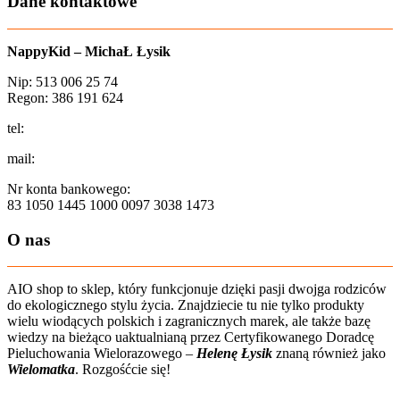
Dane kontaktowe
NappyKid – MichaŁ Łysik
Nip: 513 006 25 74
Regon: 386 191 624
tel:
+48 502 435 582
mail:
sklep@aio-shop.pl
Nr konta bankowego:
83 1050 1445 1000 0097 3038 1473
O nas
AIO shop to sklep, który funkcjonuje dzięki pasji dwojga rodziców
do ekologicznego stylu życia. Znajdziecie tu nie tylko produkty
wielu wiodących polskich i zagranicznych marek, ale także bazę
wiedzy na bieżąco uaktualnianą przez Certyfikowanego Doradcę
Pieluchowania Wielorazowego –
Helenę Łysik
znaną również jako
Wielomatka
. Rozgośćcie się!
Zobacz film o nas