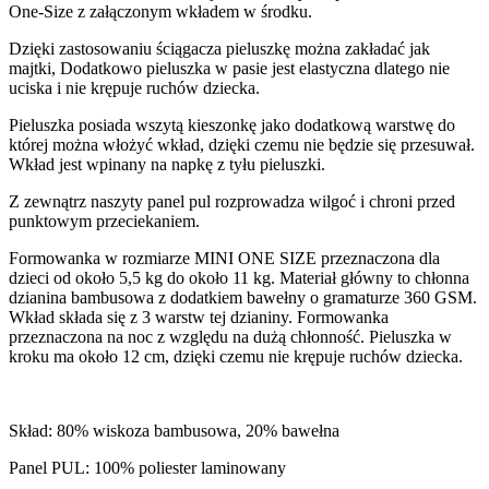
One-Size z załączonym wkładem w środku.
Dzięki zastosowaniu ściągacza pieluszkę można zakładać jak
majtki, Dodatkowo pieluszka w pasie jest elastyczna dlatego nie
uciska i nie krępuje ruchów dziecka.
Pieluszka posiada wszytą kieszonkę jako dodatkową warstwę do
której można włożyć wkład, dzięki czemu nie będzie się przesuwał.
Wkład jest wpinany na napkę z tyłu pieluszki.
Z zewnątrz naszyty panel pul rozprowadza wilgoć i chroni przed
punktowym przeciekaniem.
Formowanka w rozmiarze MINI ONE SIZE przeznaczona dla
dzieci od około 5,5 kg do około 11 kg. Materiał główny to chłonna
dzianina bambusowa z dodatkiem bawełny o gramaturze 360 GSM.
Wkład składa się z 3 warstw tej dzianiny. Formowanka
przeznaczona na noc z względu na dużą chłonność. Pieluszka w
kroku ma około 12 cm, dzięki czemu nie krępuje ruchów dziecka.
Skład: 80% wiskoza bambusowa, 20% bawełna
Panel PUL: 100% poliester laminowany