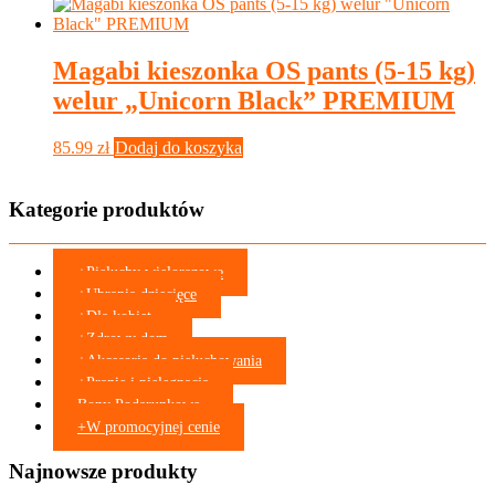
Magabi kieszonka OS pants (5-15 kg)
welur „Unicorn Black” PREMIUM
85.99
zł
Dodaj do koszyka
Kategorie produktów
+
Pieluchy wielorazowe
+
Ubrania dziecięce
+
Dla kobiet
+
Zdrowy dom
+
Akcesoria do pieluchowania
+
Pranie i pielęgnacja
Bony Podarunkowe
+
W promocyjnej cenie
Najnowsze produkty