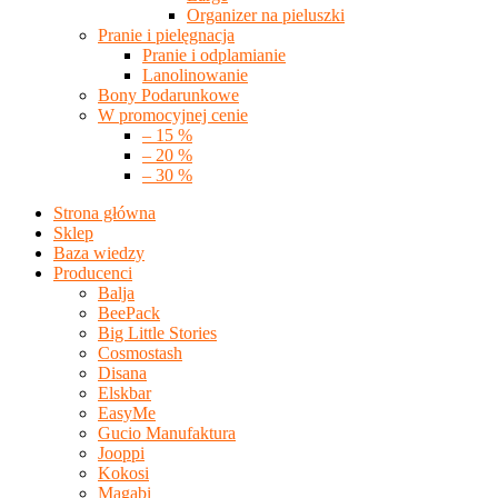
Organizer na pieluszki
Pranie i pielęgnacja
Pranie i odplamianie
Lanolinowanie
Bony Podarunkowe
W promocyjnej cenie
– 15 %
– 20 %
– 30 %
Strona główna
Sklep
Baza wiedzy
Producenci
Balja
BeePack
Big Little Stories
Cosmostash
Disana
Elskbar
EasyMe
Gucio Manufaktura
Jooppi
Kokosi
Magabi