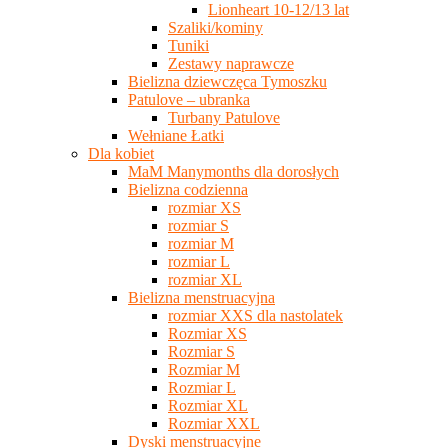
Lionheart 10-12/13 lat
Szaliki/kominy
Tuniki
Zestawy naprawcze
Bielizna dziewczęca Tymoszku
Patulove – ubranka
Turbany Patulove
Wełniane Łatki
Dla kobiet
MaM Manymonths dla dorosłych
Bielizna codzienna
rozmiar XS
rozmiar S
rozmiar M
rozmiar L
rozmiar XL
Bielizna menstruacyjna
rozmiar XXS dla nastolatek
Rozmiar XS
Rozmiar S
Rozmiar M
Rozmiar L
Rozmiar XL
Rozmiar XXL
Dyski menstruacyjne