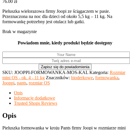
76.00
zł
Pieluszka wielorazowa firmy Joopi ze ściągaczem w pasie.
Przeznaczona na noc dla dzieci od około 5,5 kg – 11 kg. Na
formowankę potrzebny jest otulacz lub gatki.
Brak w magazynie
Powiadom mnie, kiedy produkt będzie dostępny
SKU:
JOOPPI-FORMOWANKA-MOS-KAL
Kategoria:
Rozmiar
mini OS - ok. 4 - 11 kg
Znaczników:
bioderkowe
,
formowanka
,
Jooppi
,
pants
,
rozmiar OS
Opis
Informacje dodatkowe
Trusted Shops Reviews
Opis
Pieluszka formowanka w kroju Pants firmy Joopi w rozmiarze mini