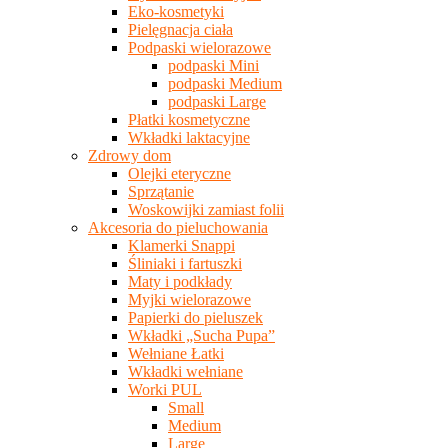
Eko-kosmetyki
Pielęgnacja ciała
Podpaski wielorazowe
podpaski Mini
podpaski Medium
podpaski Large
Płatki kosmetyczne
Wkładki laktacyjne
Zdrowy dom
Olejki eteryczne
Sprzątanie
Woskowijki zamiast folii
Akcesoria do pieluchowania
Klamerki Snappi
Śliniaki i fartuszki
Maty i podkłady
Myjki wielorazowe
Papierki do pieluszek
Wkładki „Sucha Pupa”
Wełniane Łatki
Wkładki wełniane
Worki PUL
Small
Medium
Large