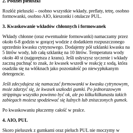
2. Podziel pieluszki
Rozłóż pieluszki – osobno wszystkie wkłady, preflaty, tetrę, osobno
formowanki, osobno AIO, kieszonki i otulacze PUL.
3. Kwaskowanie wkładów chłonnych i formowanek
Wkłady chłonne (oraz ewentualnie formowanki) namaczamy przez
około 6-8 godzin w gorącej wodzie z dodatkiem rozpuszczonego
uprzednio kwasku cytrynowego. Dodajemy pół szklanki kwasku na
5 litrów wody, lub całą szklankę na 10 litrów. Temperatura wody
około 40 st (najgorętsza z kranu). Jeśli usłyszysz syczenie i wkłady
zaczną puchnąć to znak, że kwasek wszedł w reakcję z sodą, która
osadziła się na włóknach jako pozostałość po niewypłukanym
detergencie.
Jeśli zdecydujesz się namaczać formowanki w kwasku cytrynowym,
może zdarzyć się, że kwasek uszkodzi gumki. Po jednorazowym
strippingu wszystko powinno być ok, ale po kilku/kilkunastu takich
zabiegach możesz spodziewać się luźnych lub zniszczonych gumek.
Po kwaskowaniu płuczemy całość w pralce.
4. AIO, PUL
Skoro pieluszek z gumkami oraz pieluch PUL nie moczymy w