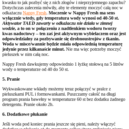
kwasku to jak pozbyć się z nich złogów i nieprzyjemnego zapachu?
Dotychczas zalecenia mówiły, aby te elementy moczyć całą noc w
odkażaczu
Nappy Fresh
.
Moczenie w
Nappy Fresh ma sens
wyłącznie wtedy, gdy temperatura wody wynosi od 40-50 st.
Aktywator TAED zawarty w odkażaczu nie działa w zimnej
wodzie,
a to on w połączeniu z nadtlenkiem wodoru tworzy
kwas nadoctowy – ten zaś jest aktywnym wybielaczem oraz jest
odpowiedzialny za pozbywanie się drobnoustrojów z tkanin.
Woda w misce/wannie będzie miała odpowiednią temperaturę
jedynie przez kilkanaście minut.
Nie ma więc potrzeby moczyć
pieluszek w nim całą noc.
Nappy Fresh dawkujemy odpowiednio 1 łyżkę stołową na 5 litrów
wody o temperaturze od 40 do 50 st.
5. Pranie
Wykwaskowane wkłady możemy teraz połączyć w pralce z
pieluszkami PUL i formowankami. Puszczamy całość na długi
program prania bawełny w temperaturze 60 st bez dodatku żadnego
detergentu. Pranie około 2h.
6. Dodatkowe płukanie
Jeśli woda pod koniec prania jeszcze się pieni, należy włączyć