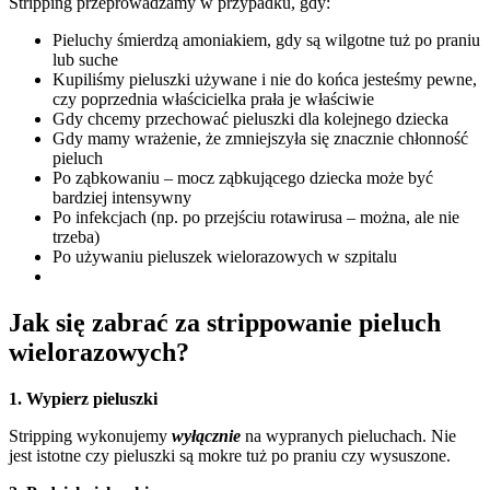
Stripping przeprowadzamy w przypadku, gdy:
Pieluchy śmierdzą amoniakiem, gdy są wilgotne tuż po praniu
lub suche
Kupiliśmy pieluszki używane i nie do końca jesteśmy pewne,
czy poprzednia właścicielka prała je właściwie
Gdy chcemy przechować pieluszki dla kolejnego dziecka
Gdy mamy wrażenie, że zmniejszyła się znacznie chłonność
pieluch
Po ząbkowaniu – mocz ząbkującego dziecka może być
bardziej intensywny
Po infekcjach (np. po przejściu rotawirusa – można, ale nie
trzeba)
Po używaniu pieluszek wielorazowych w szpitalu
Jak się zabrać za strippowanie pieluch
wielorazowych?
1. Wypierz pieluszki
Stripping wykonujemy
wyłącznie
na wypranych pieluchach. Nie
jest istotne czy pieluszki są mokre tuż po praniu czy wysuszone.