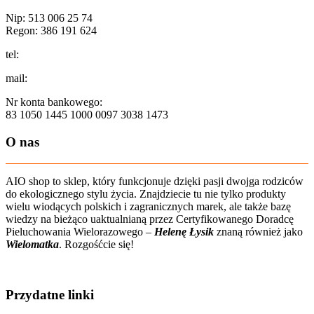
Nip: 513 006 25 74
Regon: 386 191 624
tel:
+48 502 435 582
mail:
sklep@aio-shop.pl
Nr konta bankowego:
83 1050 1445 1000 0097 3038 1473
O nas
AIO shop to sklep, który funkcjonuje dzięki pasji dwojga rodziców
do ekologicznego stylu życia. Znajdziecie tu nie tylko produkty
wielu wiodących polskich i zagranicznych marek, ale także bazę
wiedzy na bieżąco uaktualnianą przez Certyfikowanego Doradcę
Pieluchowania Wielorazowego –
Helenę Łysik
znaną również jako
Wielomatka
. Rozgośćcie się!
Zobacz film o nas
Przydatne linki