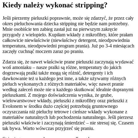
Kiedy należy wykonać stripping?
Jeśli pierzemy pieluszki poprawnie, może się zdarzyć, że przez cały
okres pieluchowania dziecka stripping nie będzie nam potrzebny.
Mnie osobiście ten zabieg zastał już na pierwszym zakręcie
przygody z wielopielo. Kupiłam wkłady z mikrofibry, które prałam
całkowicie niewłaściwie (niewłaściwy detergent, nieodpowiednia
temperatura, nieodpowiedni program prania). Już po 3-4 miesiącach
zaczęły cuchnąć moczem zaraz po praniu.
Zdarza się, że nawet właściwie prane pieluszki zaczynają wydawać
woń amoniaku – nasze pralki są różne, temperatury do jakich
dogrzewają pralki także mogą się różnić, detergenty i ich
dawkowanie też u każdego jest inne, a także używamy różnych
pieluch wykonanych z różnych materiałów, więc nawet pranie
według zaleceń może nie u każdego skutkować idealnie dopranymi
pieluszkami. Z mojego doświadczenia wynika, że grube,
wielowarstwowe wkłady, pieluszki z mikrofibry oraz pieluszki z
Evolonem w środku dużo częściej potrzebują gruntownego
oczyszczania niż pieluchy tetrowe i cieńsze wkłady wykonane z
materiałów naturalnych lub pochodzenia naturalnego. Jeśli pierzesz
pieluszki właściwie i zaczynają śmierdzieć – nie stresuj się. Czasem
tak bywa. Warto wówczas przyjrzeć się praniu.