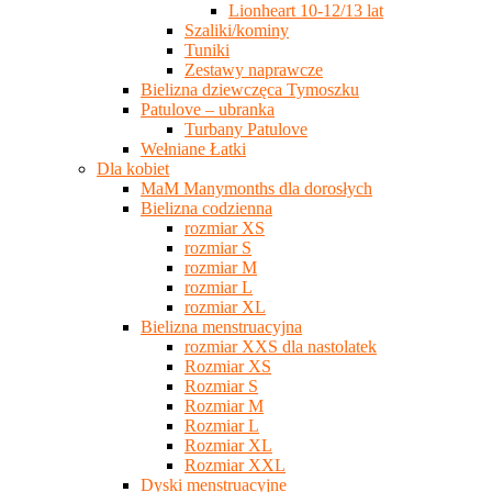
Lionheart 10-12/13 lat
Szaliki/kominy
Tuniki
Zestawy naprawcze
Bielizna dziewczęca Tymoszku
Patulove – ubranka
Turbany Patulove
Wełniane Łatki
Dla kobiet
MaM Manymonths dla dorosłych
Bielizna codzienna
rozmiar XS
rozmiar S
rozmiar M
rozmiar L
rozmiar XL
Bielizna menstruacyjna
rozmiar XXS dla nastolatek
Rozmiar XS
Rozmiar S
Rozmiar M
Rozmiar L
Rozmiar XL
Rozmiar XXL
Dyski menstruacyjne