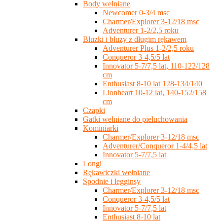
Body wełniane
Newcomer 0-3/4 msc
Charmer/Explorer 3-12/18 msc
Adventurer 1-2/2,5 roku
Bluzki i bluzy z długim rękawem
Adventurer Plus 1-2/2,5 roku
Conqueror 3-4,5/5 lat
Innovator 5-7/7,5 lat, 110-122/128
cm
Enthusiast 8-10 lat 128-134/140
Lionheart 10-12 lat, 140-152/158
cm
Czapki
Gatki wełniane do pieluchowania
Kominiarki
Charmer/Explorer 3-12/18 msc
Adventurer/Conqueror 1-4/4,5 lat
Innovator 5-7/7,5 lat
Longi
Rękawiczki wełniane
Spodnie i legginsy
Charmer/Explorer 3-12/18 msc
Conqueror 3-4,5/5 lat
Innovator 5-7/7,5 lat
Enthusiast 8-10 lat