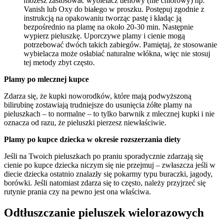
możesz zastosować wybielacz tlenowy (nie chlorowy) np.
Vanish lub Oxy do białego w proszku. Postępuj zgodnie z
instrukcją na opakowaniu tworząc pastę i kładąc ją
bezpośrednio na plamę na około 20-30 min. Następnie
wypierz pieluszkę. Uporczywe plamy i cienie mogą
potrzebować dwóch takich zabiegów. Pamiętaj, że stosowanie
wybielacza może osłabiać naturalne włókna, więc nie stosuj
tej metody zbyt często.
Plamy po mlecznej kupce
Zdarza się, że kupki noworodków, które mają podwyższoną
bilirubinę zostawiają trudniejsze do usunięcia żółte plamy na
pieluszkach – to normalne – to tylko barwnik z mlecznej kupki i nie
oznacza od razu, że pieluszki pierzesz niewłaściwie.
Plamy po kupce dziecka w okresie rozszerzania diety
Jeśli na Twoich pieluszkach po praniu sporadycznie zdarzają się
cienie po kupce dziecka niczym się nie przejmuj – zwłaszcza jeśli w
diecie dziecka ostatnio znalazły się pokarmy typu buraczki, jagody,
borówki. Jeśli natomiast zdarza się to często, należy przyjrzeć się
rutynie prania czy na pewno jest ona właściwa.
Odtłuszczanie pieluszek wielorazowych