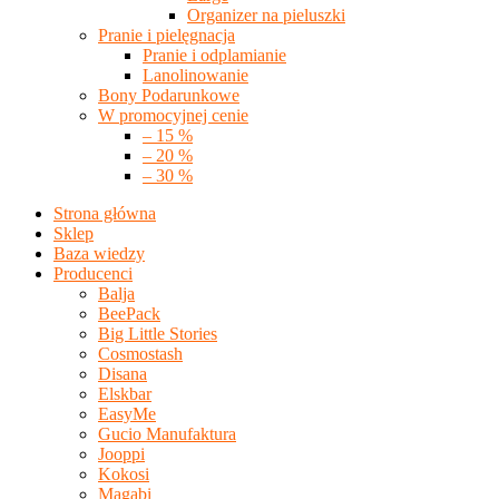
Organizer na pieluszki
Pranie i pielęgnacja
Pranie i odplamianie
Lanolinowanie
Bony Podarunkowe
W promocyjnej cenie
– 15 %
– 20 %
– 30 %
Strona główna
Sklep
Baza wiedzy
Producenci
Balja
BeePack
Big Little Stories
Cosmostash
Disana
Elskbar
EasyMe
Gucio Manufaktura
Jooppi
Kokosi
Magabi