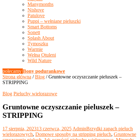
Manymonths
Nishove
Patulove
Puppi – wełniane pieluszki
Smart Bottoms
Sonett
Splash About
Tymoszku
Warmie
Wełną Otuleni
Wild Nature
polecamy
Bony podurankowe
Strona główna
/
Blog
/ Gruntowne oczyszczanie pieluszek –
STRIPPING
Blog
Pieluchy wielorazowe
Gruntowne oczyszczanie pieluszek –
STRIPPING
17 sierpnia, 2023
13 czerwca, 2025
Admin
Brzydki zapach pieluch
wielorazowych
,
Domowe sposoby na stripping pieluch
,
Gruntowne
czyszczenie pieluch
,
Jak oczyścić pieluchy wielorazowe
,
Minerały