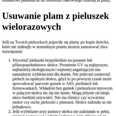
dodatkowe płukania aż do momentu całkowitego zniknięcia piany.
Usuwanie plam z pieluszek
wielorazowych
Jeśli na Twoich pieluszkach pojawiły się plamy po kupie dziecka,
które nie zniknęły w normalnym praniu możesz zastosować dwa
rozwiązania:
Wywiesić pieluszki bezpośrednio na poranne lub
późnopopołudniowe słońce. Promienie UV są najlepszym,
najbardziej ekologicznym i najmniej angażującym nas
naturalnym wybielaczem dla tkanin. Nie polecam zostawiać
pieluch na upalnym słońcu, gdyż to po pewnym czasie może
spowodować parcenie gumek w AIO, preflatach lub
formowankach. Wkładom bez gumek i pieluszkom tetrowym
w palącym słońcu nic się nie stanie. Mogą jedynie od niego
nieco bardziej sztywnieć. Nie ma różnicy czy wywiesisz
mokre czy suche pieluszki z plamami. Słońce zadziała na nie
jednakowo.
Jeśli wybielanie przy pomocy słońca nie zadziałało w pełni,