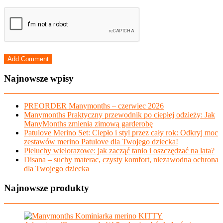
Najnowsze wpisy
PREORDER Manymonths – czerwiec 2026
Manymonths Praktyczny przewodnik po ciepłej odzieży: Jak
ManyMonths zmienia zimową garderobę
Patulove Merino Set: Ciepło i styl przez cały rok: Odkryj moc
zestawów merino Patulove dla Twojego dziecka!
Pieluchy wielorazowe: jak zacząć tanio i oszczędzać na lata?
Disana – suchy materac, czysty komfort, niezawodna ochrona
dla Twojego dziecka
Najnowsze produkty