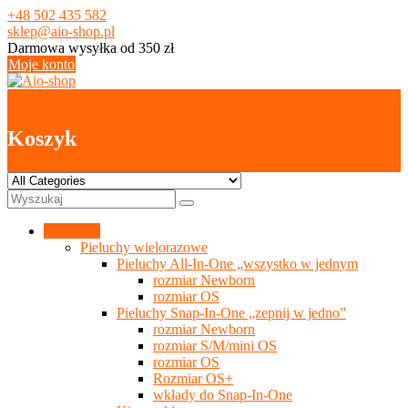
Skip
+48 502 435 582
to
sklep@aio-shop.pl
content
Darmowa wysyłka od 350 zł
Moje konto
0
Koszyk
Kategorie
Pieluchy wielorazowe
Pieluchy All-In-One „wszystko w jednym
rozmiar Newborn
rozmiar OS
Pieluchy Snap-In-One „zepnij w jedno”
rozmiar Newborn
rozmiar S/M/mini OS
rozmiar OS
Rozmiar OS+
wkłady do Snap-In-One