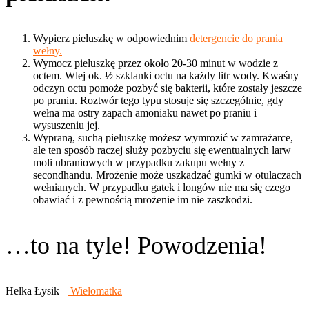
Wypierz pieluszkę w odpowiednim
detergencie do prania
wełny.
Wymocz pieluszkę przez około 20-30 minut w wodzie z
octem. Wlej ok. ½ szklanki octu na każdy litr wody. Kwaśny
odczyn octu pomoże pozbyć się bakterii, które zostały jeszcze
po praniu. Roztwór tego typu stosuje się szczególnie, gdy
wełna ma ostry zapach amoniaku nawet po praniu i
wysuszeniu jej.
Wypraną, suchą pieluszkę możesz wymrozić w zamrażarce,
ale ten sposób raczej służy pozbyciu się ewentualnych larw
moli ubraniowych w przypadku zakupu wełny z
secondhandu. Mrożenie może uszkadzać gumki w otulaczach
wełnianych. W przypadku gatek i longów nie ma się czego
obawiać i z pewnością mrożenie im nie zaszkodzi.
…to na tyle! Powodzenia!
Helka Łysik –
Wielomatka