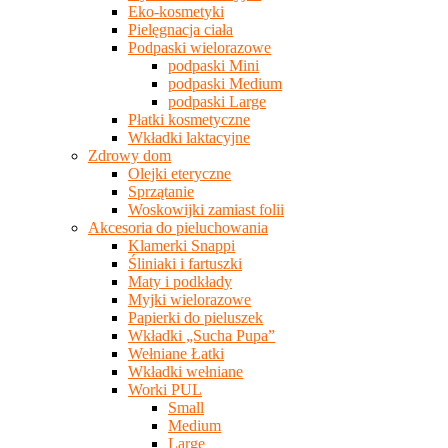
Eko-kosmetyki
Pielęgnacja ciała
Podpaski wielorazowe
podpaski Mini
podpaski Medium
podpaski Large
Płatki kosmetyczne
Wkładki laktacyjne
Zdrowy dom
Olejki eteryczne
Sprzątanie
Woskowijki zamiast folii
Akcesoria do pieluchowania
Klamerki Snappi
Śliniaki i fartuszki
Maty i podkłady
Myjki wielorazowe
Papierki do pieluszek
Wkładki „Sucha Pupa”
Wełniane Łatki
Wkładki wełniane
Worki PUL
Small
Medium
Large