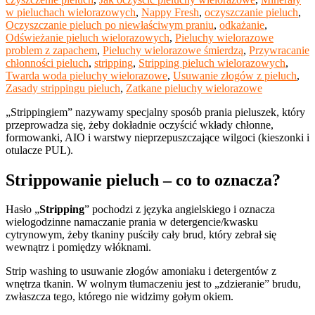
w pieluchach wielorazowych
,
Nappy Fresh
,
oczyszczanie pieluch
,
Oczyszczanie pieluch po niewłaściwym praniu
,
odkażanie
,
Odświeżanie pieluch wielorazowych
,
Pieluchy wielorazowe
problem z zapachem
,
Pieluchy wielorazowe śmierdzą
,
Przywracanie
chłonności pieluch
,
stripping
,
Stripping pieluch wielorazowych
,
Twarda woda pieluchy wielorazowe
,
Usuwanie złogów z pieluch
,
Zasady strippingu pieluch
,
Zatkane pieluchy wielorazowe
„Strippingiem” nazywamy specjalny sposób prania pieluszek, który
przeprowadza się, żeby dokładnie oczyścić wkłady chłonne,
formowanki, AIO i warstwy nieprzepuszczające wilgoci (kieszonki i
otulacze PUL).
Strippowanie pieluch – co to oznacza?
Hasło „
Stripping
” pochodzi z języka angielskiego i oznacza
wielogodzinne namaczanie prania w detergencie/kwasku
cytrynowym, żeby tkaniny puściły cały brud, który zebrał się
wewnątrz i pomiędzy włóknami.
Strip washing to usuwanie złogów amoniaku i detergentów z
wnętrza tkanin. W wolnym tłumaczeniu jest to „zdzieranie” brudu,
zwłaszcza tego, którego nie widzimy gołym okiem.