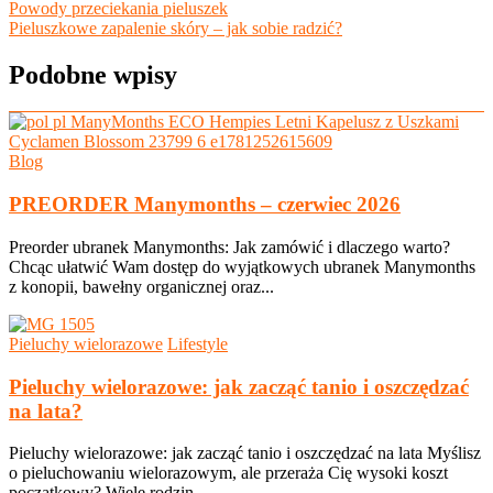
Nawigacja
Powody przeciekania pieluszek
Pieluszkowe zapalenie skóry – jak sobie radzić?
wpisu
Podobne wpisy
Blog
PREORDER Manymonths – czerwiec 2026
Preorder ubranek Manymonths: Jak zamówić i dlaczego warto?
Chcąc ułatwić Wam dostęp do wyjątkowych ubranek Manymonths
z konopii, bawełny organicznej oraz...
Pieluchy wielorazowe
Lifestyle
Pieluchy wielorazowe: jak zacząć tanio i oszczędzać
na lata?
Pieluchy wielorazowe: jak zacząć tanio i oszczędzać na lata Myślisz
o pieluchowaniu wielorazowym, ale przeraża Cię wysoki koszt
początkowy? Wiele rodzin...