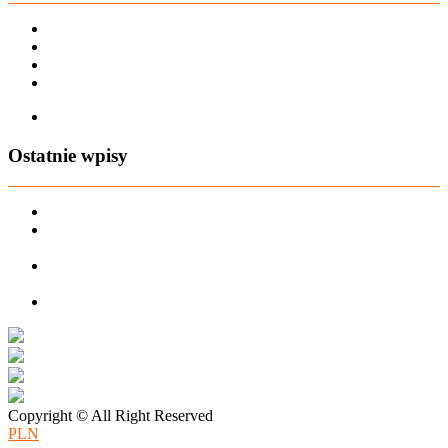
Karta dużej rodziny
Regulamin sklepu
Regulamin Bonów Podarunkowych
Regulamin zwrotów
Zapisz się na AIO-shop Newsletter
Ostatnie wpisy
PREORDER Manymonths – czerwiec 2026
Manymonths Praktyczny przewodnik po ciepłej odzieży: Jak
ManyMonths zmienia zimową garderobę
Patulove Merino Set: Ciepło i styl przez cały rok: Odkryj moc
zestawów merino Patulove dla Twojego dziecka!
Pieluchy wielorazowe: jak zacząć tanio i oszczędzać na lata?
Copyright © All Right Reserved
PLN