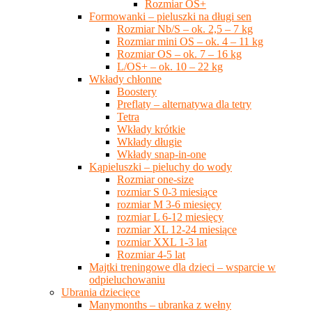
Rozmiar OS+
Formowanki – pieluszki na długi sen
Rozmiar Nb/S – ok. 2,5 – 7 kg
Rozmiar mini OS – ok. 4 – 11 kg
Rozmiar OS – ok. 7 – 16 kg
L/OS+ – ok. 10 – 22 kg
Wkłady chłonne
Boostery
Preflaty – alternatywa dla tetry
Tetra
Wkłady krótkie
Wkłady długie
Wkłady snap-in-one
Kąpieluszki – pieluchy do wody
Rozmiar one-size
rozmiar S 0-3 miesiące
rozmiar M 3-6 miesięcy
rozmiar L 6-12 miesięcy
rozmiar XL 12-24 miesiące
rozmiar XXL 1-3 lat
Rozmiar 4-5 lat
Majtki treningowe dla dzieci – wsparcie w
odpieluchowaniu
Ubrania dziecięce
Manymonths – ubranka z wełny