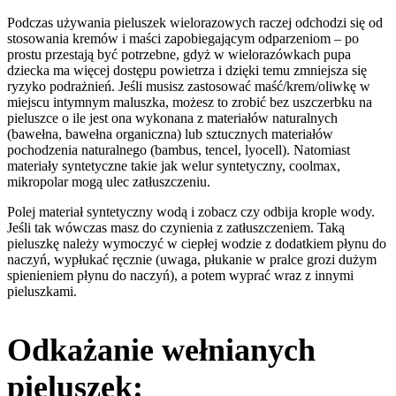
Podczas używania pieluszek wielorazowych raczej odchodzi się od
stosowania kremów i maści zapobiegającym odparzeniom – po
prostu przestają być potrzebne, gdyż w wielorazówkach pupa
dziecka ma więcej dostępu powietrza i dzięki temu zmniejsza się
ryzyko podrażnień. Jeśli musisz zastosować maść/krem/oliwkę w
miejscu intymnym maluszka, możesz to zrobić bez uszczerbku na
pieluszce o ile jest ona wykonana z materiałów naturalnych
(bawełna, bawełna organiczna) lub sztucznych materiałów
pochodzenia naturalnego (bambus, tencel, lyocell). Natomiast
materiały syntetyczne takie jak welur syntetyczny, coolmax,
mikropolar mogą ulec zatłuszczeniu.
Polej materiał syntetyczny wodą i zobacz czy odbija krople wody.
Jeśli tak wówczas masz do czynienia z zatłuszczeniem. Taką
pieluszkę należy wymoczyć w ciepłej wodzie z dodatkiem płynu do
naczyń, wypłukać ręcznie (uwaga, płukanie w pralce grozi dużym
spienieniem płynu do naczyń), a potem wyprać wraz z innymi
pieluszkami.
Odkażanie wełnianych
pieluszek: