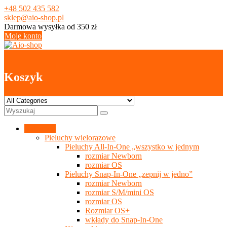
Skip
+48 502 435 582
to
sklep@aio-shop.pl
content
Darmowa wysyłka od 350 zł
Moje konto
0
Koszyk
Kategorie
Pieluchy wielorazowe
Pieluchy All-In-One „wszystko w jednym
rozmiar Newborn
rozmiar OS
Pieluchy Snap-In-One „zepnij w jedno”
rozmiar Newborn
rozmiar S/M/mini OS
rozmiar OS
Rozmiar OS+
wkłady do Snap-In-One