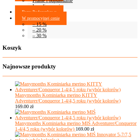
Pranie i odplamianie
Lanolinowanie
Bony Podarunkowe
W promocyjnej cenie
– 15 %
– 20 %
– 30 %
Koszyk
Najnowsze produkty
Manymonths Kominiarka merino KITTY
Adventurer/Conqueror 1-4/4,5 roku (wybór kolorów)
169.00
zł
Manymonths Kominiarka merino MIŚ Adventurer/Conqueror
1-4/4,5 roku (wybór kolorów)
169.00
zł