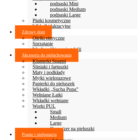
podpaski Mini
podpaski Medium
podpaski Large
Płatki kosmetyczne
Wkładki laktacyjne
Zdrowy dom
Olejki eteryczne
Sprzątanie
Woskowijki zamiast folii
Akcesoria do pieluchowania
Klamerki Snappi
Śliniaki i fartuszki
Maty i podkłady
Myjki wielorazowe
Papierki do pieluszek
Wkładki „Sucha Pupa”
Wełniane Łatki
Wkładki wełniane
Worki PUL
Small
Medium
Large
Organizer na pieluszki
Pranie i pielęgnacja