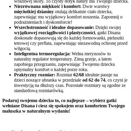
wrażliwej skóry. To czysty dotyk natury dla Twojego dziecka.
Niezrównana miękkość i komfort:
Dwie warstwy
mięciutkiej dzianiny
otulają delikatnie ciało dziecka,
zapewniając mu wyjątkowy komfort noszenia. Zapomnij o
podrażnieniach i dyskomforcie!
Wszechstronność i idealne dopasowanie:
Dzięki swojej
wyjątkowej rozciągliwości i plastyczności
, gatki Disana
doskonale dopasowują się do każdej formowanki, pieluszki
tetrowej czy preflata, zapewniając niezawodną ochronę przed
wilgocią.
Inteligentna termoregulacja:
Wełna merynosów to
naturalny regulator temperatury. Zimą grzeje, a latem
zapobiega przegrzaniu, zapewniając Twojemu dziecku
optymalny komfort o każdej porze roku.
Praktyczny rozmiar:
Rozmiar
62/68
idealnie pasuje na
dzieci noszące ubranka w przedziale
od 62 do 74
, co czyni je
inwestycją na dłuższy czas. Pozostałe rozmiary są zgodne ze
standardową rozmiarówką.
Podaruj swojemu dziecku to, co najlepsze – wybierz gatki
wełniane Disana i ciesz się spokojem oraz komfortem Twojego
maluszka w naturalnym wydaniu!