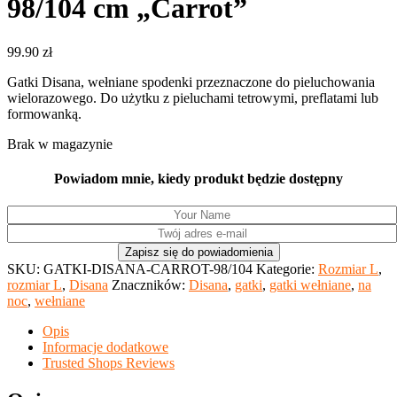
98/104 cm „Carrot”
99.90
zł
Gatki Disana, wełniane spodenki przeznaczone do pieluchowania
wielorazowego. Do użytku z pieluchami tetrowymi, preflatami lub
formowanką.
Brak w magazynie
Powiadom mnie, kiedy produkt będzie dostępny
SKU:
GATKI-DISANA-CARROT-98/104
Kategorie:
Rozmiar L
,
rozmiar L
,
Disana
Znaczników:
Disana
,
gatki
,
gatki wełniane
,
na
noc
,
wełniane
Opis
Informacje dodatkowe
Trusted Shops Reviews