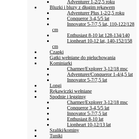
Adventurer 1-2/2,5 roku
Bluzki i bluzy z długim rękawem
Adventurer Plus 1-2/2,5 roku
Conqueror 3-4,5/5 lat
Innovator 5-7/7,5 lat, 110-122/128
cm
Enthusiast 8-10 lat 128-134/140
Lionheart 10-12 lat, 140-152/158
cm
Czapki
Gatki wełniane do pieluchowania
Kominiarki
Charmer/Explorer 3-12/18 msc
Adventurer/Conqueror 1-4/4,5 lat
Innovator 5-7/7,5 lat
Longi
Rękawiczki wełniane
Spodnie i legginsy
Charmer/Explorer 3-12/18 msc
Conqueror 3-4,5/5 lat
Innovator 5-7/7,5 lat
Enthusiast 8-10 lat
Lionheart 10-12/13 lat
Szaliki/kominy
Tuniki