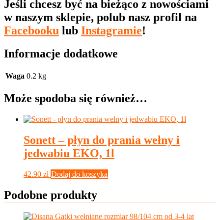
Jeśli chcesz być na bieżąco z nowościami
w naszym sklepie, polub nasz profil na
Facebooku
lub
Instagramie
!
Informacje dodatkowe
Waga
0.2 kg
Może spodoba się również…
Sonett – płyn do prania wełny i
jedwabiu EKO, 1l
42.90
zł
Dodaj do koszyka
Podobne produkty