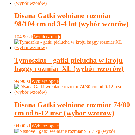
Disana Gatki wełniane rozmiar
98/104 cm od 3-4 lat (wybór wzorów)
Ten
104.90
zł
Wybierz opcje
produkt
ma
wiele
wariantów.
Tymoszku – gatki pielucha w kroju
Opcje
baggy rozmiar XL (wybór wzorów)
można
wybrać
na
Ten
99.90
zł
Wybierz opcje
stronie
produkt
produktu
ma
wiele
wariantów.
Disana Gatki wełniane rozmiar 74/80
Opcje
cm od 6-12 msc (wybór wzorów)
można
wybrać
na
Ten
94.00
zł
Wybierz opcje
stronie
produkt