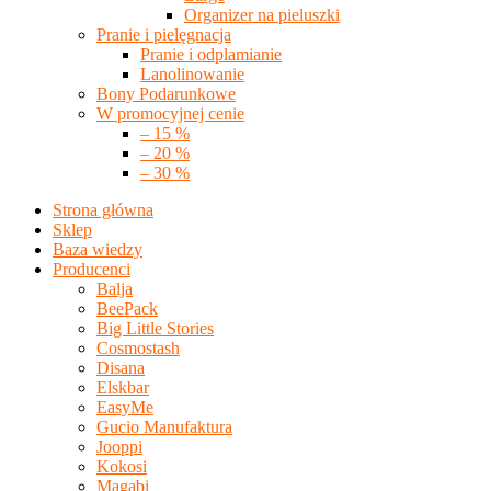
Organizer na pieluszki
Pranie i pielęgnacja
Pranie i odplamianie
Lanolinowanie
Bony Podarunkowe
W promocyjnej cenie
– 15 %
– 20 %
– 30 %
Strona główna
Sklep
Baza wiedzy
Producenci
Balja
BeePack
Big Little Stories
Cosmostash
Disana
Elskbar
EasyMe
Gucio Manufaktura
Jooppi
Kokosi
Magabi