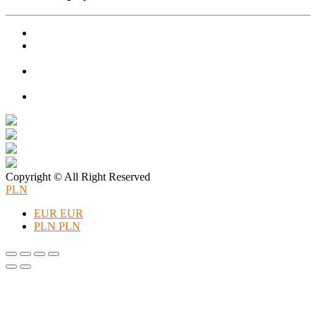
PREORDER Manymonths – czerwiec 2026
Manymonths Praktyczny przewodnik po ciepłej odzieży: Jak
ManyMonths zmienia zimową garderobę
Patulove Merino Set: Ciepło i styl przez cały rok: Odkryj moc
zestawów merino Patulove dla Twojego dziecka!
Pieluchy wielorazowe: jak zacząć tanio i oszczędzać na lata?
Copyright © All Right Reserved
PLN
EUR
EUR
PLN
PLN