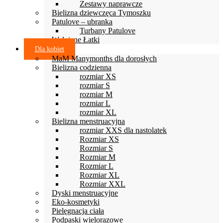
Zestawy naprawcze
Bielizna dziewczęca Tymoszku
Patulove – ubranka
Turbany Patulove
Wełniane Łatki
Dla kobiet
MaM Manymonths dla dorosłych
Bielizna codzienna
rozmiar XS
rozmiar S
rozmiar M
rozmiar L
rozmiar XL
Bielizna menstruacyjna
rozmiar XXS dla nastolatek
Rozmiar XS
Rozmiar S
Rozmiar M
Rozmiar L
Rozmiar XL
Rozmiar XXL
Dyski menstruacyjne
Eko-kosmetyki
Pielęgnacja ciała
Podpaski wielorazowe