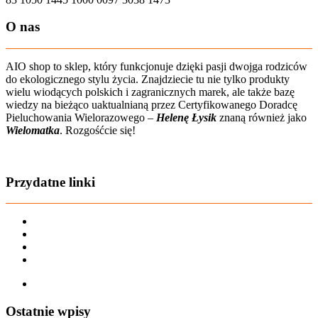
O nas
AIO shop to sklep, który funkcjonuje dzięki pasji dwojga rodziców
do ekologicznego stylu życia. Znajdziecie tu nie tylko produkty
wielu wiodących polskich i zagranicznych marek, ale także bazę
wiedzy na bieżąco uaktualnianą przez Certyfikowanego Doradcę
Pieluchowania Wielorazowego –
Helenę Łysik
znaną również jako
Wielomatka
. Rozgośćcie się!
Zobacz film o nas
Przydatne linki
Karta dużej rodziny
Regulamin sklepu
Regulamin Bonów Podarunkowych
Regulamin zwrotów
Zapisz się na AIO-shop Newsletter
Ostatnie wpisy