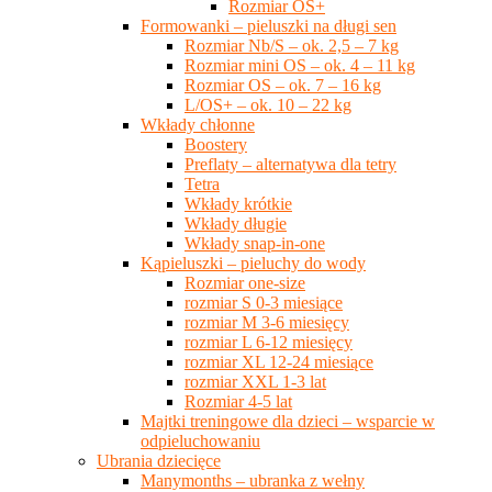
Rozmiar OS+
Formowanki – pieluszki na długi sen
Rozmiar Nb/S – ok. 2,5 – 7 kg
Rozmiar mini OS – ok. 4 – 11 kg
Rozmiar OS – ok. 7 – 16 kg
L/OS+ – ok. 10 – 22 kg
Wkłady chłonne
Boostery
Preflaty – alternatywa dla tetry
Tetra
Wkłady krótkie
Wkłady długie
Wkłady snap-in-one
Kąpieluszki – pieluchy do wody
Rozmiar one-size
rozmiar S 0-3 miesiące
rozmiar M 3-6 miesięcy
rozmiar L 6-12 miesięcy
rozmiar XL 12-24 miesiące
rozmiar XXL 1-3 lat
Rozmiar 4-5 lat
Majtki treningowe dla dzieci – wsparcie w
odpieluchowaniu
Ubrania dziecięce
Manymonths – ubranka z wełny