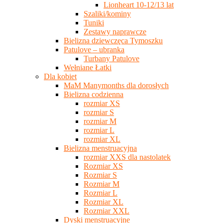
Lionheart 10-12/13 lat
Szaliki/kominy
Tuniki
Zestawy naprawcze
Bielizna dziewczęca Tymoszku
Patulove – ubranka
Turbany Patulove
Wełniane Łatki
Dla kobiet
MaM Manymonths dla dorosłych
Bielizna codzienna
rozmiar XS
rozmiar S
rozmiar M
rozmiar L
rozmiar XL
Bielizna menstruacyjna
rozmiar XXS dla nastolatek
Rozmiar XS
Rozmiar S
Rozmiar M
Rozmiar L
Rozmiar XL
Rozmiar XXL
Dyski menstruacyjne