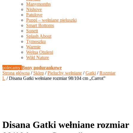
Manymonths
Nishove
Patulove
Puppi – wełniane pieluszki
Smart Bottoms
Sonett
Splash About
Tymoszku
Warmie
Wełną Otuleni
Wild Nature
polecamy
Bony podurankowe
Strona główna
/
Sklep
/
Pieluchy wełniane
/
Gatki
/
Rozmiar
L
/ Disana Gatki wełniane rozmiar 98/104 cm „Carrot”
Disana Gatki wełniane rozmiar