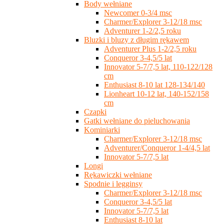
Body wełniane
Newcomer 0-3/4 msc
Charmer/Explorer 3-12/18 msc
Adventurer 1-2/2,5 roku
Bluzki i bluzy z długim rękawem
Adventurer Plus 1-2/2,5 roku
Conqueror 3-4,5/5 lat
Innovator 5-7/7,5 lat, 110-122/128
cm
Enthusiast 8-10 lat 128-134/140
Lionheart 10-12 lat, 140-152/158
cm
Czapki
Gatki wełniane do pieluchowania
Kominiarki
Charmer/Explorer 3-12/18 msc
Adventurer/Conqueror 1-4/4,5 lat
Innovator 5-7/7,5 lat
Longi
Rękawiczki wełniane
Spodnie i legginsy
Charmer/Explorer 3-12/18 msc
Conqueror 3-4,5/5 lat
Innovator 5-7/7,5 lat
Enthusiast 8-10 lat