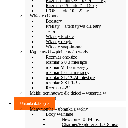
Rozmiar mini OS – ok. 4 – 11 kg
Rozmiar OS – ok. 7 – 16 kg
L/OS+ – ok. 10 – 22 kg
Wkłady chłonne
Boostery
Preflaty – alternatywa dla tetry
Tetra
Wkłady krótkie
Wkłady długie
Wkłady snap-in-one
Kąpieluszki – pieluchy do wody
Rozmiar one-size
rozmiar S 0-3 miesiące
rozmiar M 3-6 miesięcy
rozmiar L 6-12 miesięcy
rozmiar XL 12-24 miesiące
rozmiar XXL 1-3 lat
Rozmiar 4-5 lat
Majtki treningowe dla dzieci – wsparcie w
odpieluchowaniu
Ubrania dziecięce
Manymonths – ubranka z wełny
Body wełniane
Newcomer 0-3/4 msc
Charmer/Explorer 3-12/18 msc