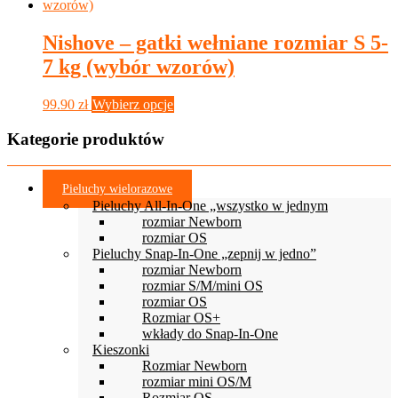
produktu
ma
wiele
wariantów.
Nishove – gatki wełniane rozmiar S 5-
Opcje
7 kg (wybór wzorów)
można
wybrać
na
Ten
99.90
zł
Wybierz opcje
stronie
produkt
produktu
ma
Kategorie produktów
wiele
wariantów.
Opcje
Pieluchy wielorazowe
można
Pieluchy All-In-One „wszystko w jednym
wybrać
rozmiar Newborn
na
rozmiar OS
stronie
Pieluchy Snap-In-One „zepnij w jedno”
produktu
rozmiar Newborn
rozmiar S/M/mini OS
rozmiar OS
Rozmiar OS+
wkłady do Snap-In-One
Kieszonki
Rozmiar Newborn
rozmiar mini OS/M
Rozmiar OS