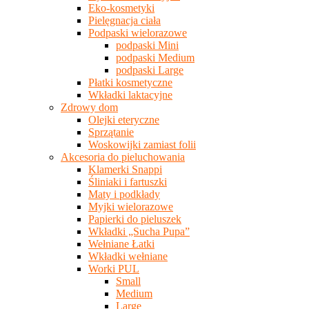
Eko-kosmetyki
Pielęgnacja ciała
Podpaski wielorazowe
podpaski Mini
podpaski Medium
podpaski Large
Płatki kosmetyczne
Wkładki laktacyjne
Zdrowy dom
Olejki eteryczne
Sprzątanie
Woskowijki zamiast folii
Akcesoria do pieluchowania
Klamerki Snappi
Śliniaki i fartuszki
Maty i podkłady
Myjki wielorazowe
Papierki do pieluszek
Wkładki „Sucha Pupa”
Wełniane Łatki
Wkładki wełniane
Worki PUL
Small
Medium
Large