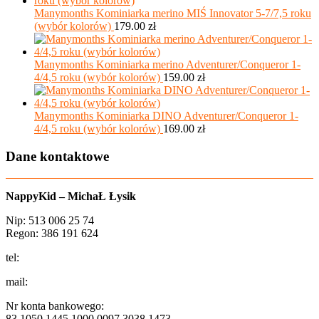
Manymonths Kominiarka merino MIŚ Innovator 5-7/7,5 roku
(wybór kolorów)
179.00
zł
Manymonths Kominiarka merino Adventurer/Conqueror 1-
4/4,5 roku (wybór kolorów)
159.00
zł
Manymonths Kominiarka DINO Adventurer/Conqueror 1-
4/4,5 roku (wybór kolorów)
169.00
zł
Dane kontaktowe
NappyKid – MichaŁ Łysik
Nip: 513 006 25 74
Regon: 386 191 624
tel:
+48 502 435 582
mail:
sklep@aio-shop.pl
Nr konta bankowego:
83 1050 1445 1000 0097 3038 1473