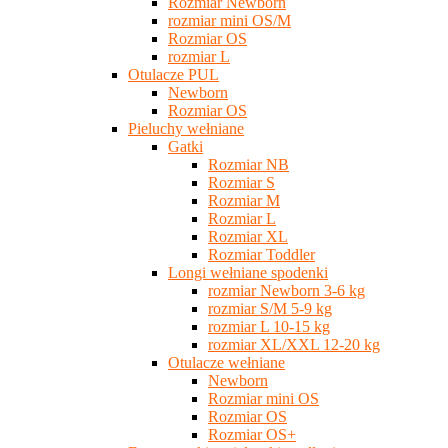
Rozmiar Newborn
rozmiar mini OS/M
Rozmiar OS
rozmiar L
Otulacze PUL
Newborn
Rozmiar OS
Pieluchy wełniane
Gatki
Rozmiar NB
Rozmiar S
Rozmiar M
Rozmiar L
Rozmiar XL
Rozmiar Toddler
Longi wełniane spodenki
rozmiar Newborn 3-6 kg
rozmiar S/M 5-9 kg
rozmiar L 10-15 kg
rozmiar XL/XXL 12-20 kg
Otulacze wełniane
Newborn
Rozmiar mini OS
Rozmiar OS
Rozmiar OS+