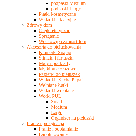
podpaski Medium
podpaski Large
Płatki kosmetyczne
Wkładki laktacyjne
Zdrowy dom
Olejki eteryczne
Sprzątanie
Woskowijki zamiast folii
Akcesoria do pieluchowania
Klamerki Snappi
Śliniaki i fartuszki
Maty i podkłady
Myjki wielorazowe
Papierki do pieluszek
Wkładki „Sucha Pupa”
Wełniane Łatki
Wkładki wełniane
Worki PUL
Small
Medium
Large
Organizer na pieluszki
Pranie i pielęgnacja
Pranie i odplamianie
Lanolinowanie