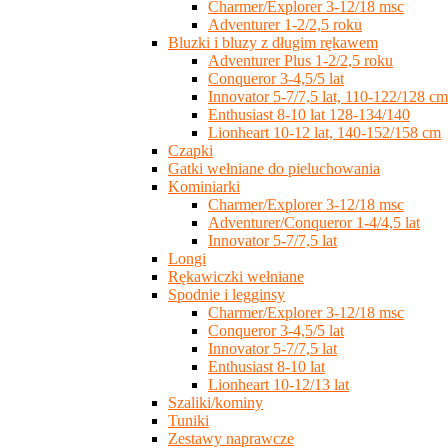
Charmer/Explorer 3-12/18 msc
Adventurer 1-2/2,5 roku
Bluzki i bluzy z długim rękawem
Adventurer Plus 1-2/2,5 roku
Conqueror 3-4,5/5 lat
Innovator 5-7/7,5 lat, 110-122/128 cm
Enthusiast 8-10 lat 128-134/140
Lionheart 10-12 lat, 140-152/158 cm
Czapki
Gatki wełniane do pieluchowania
Kominiarki
Charmer/Explorer 3-12/18 msc
Adventurer/Conqueror 1-4/4,5 lat
Innovator 5-7/7,5 lat
Longi
Rękawiczki wełniane
Spodnie i legginsy
Charmer/Explorer 3-12/18 msc
Conqueror 3-4,5/5 lat
Innovator 5-7/7,5 lat
Enthusiast 8-10 lat
Lionheart 10-12/13 lat
Szaliki/kominy
Tuniki
Zestawy naprawcze