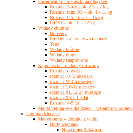
Formowanki – pieluszki na długi sen
Rozmiar Nb/S – ok. 2,5 – 7 kg
Rozmiar mini OS – ok. 4 – 11 kg
Rozmiar OS – ok. 7 – 16 kg
L/OS+ – ok. 10 – 22 kg
Wkłady chłonne
Boostery
Preflaty – alternatywa dla tetry
Tetra
Wkłady krótkie
Wkłady długie
Wkłady snap-in-one
Kąpieluszki – pieluchy do wody
Rozmiar one-size
rozmiar S 0-3 miesiące
rozmiar M 3-6 miesięcy
rozmiar L 6-12 miesięcy
rozmiar XL 12-24 miesiące
rozmiar XXL 1-3 lat
Rozmiar 4-5 lat
Majtki treningowe dla dzieci – wsparcie w odpie
Ubrania dziecięce
Manymonths – ubranka z wełny
Body wełniane
Newcomer 0-3/4 msc