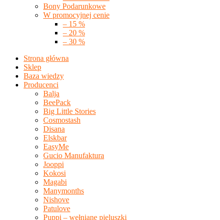
Bony Podarunkowe
W promocyjnej cenie
– 15 %
– 20 %
– 30 %
Strona główna
Sklep
Baza wiedzy
Producenci
Balja
BeePack
Big Little Stories
Cosmostash
Disana
Elskbar
EasyMe
Gucio Manufaktura
Jooppi
Kokosi
Magabi
Manymonths
Nishove
Patulove
Puppi – wełniane pieluszki