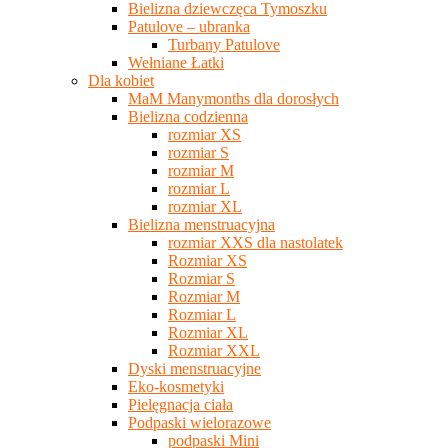
Bielizna dziewczęca Tymoszku
Patulove – ubranka
Turbany Patulove
Wełniane Łatki
Dla kobiet
MaM Manymonths dla dorosłych
Bielizna codzienna
rozmiar XS
rozmiar S
rozmiar M
rozmiar L
rozmiar XL
Bielizna menstruacyjna
rozmiar XXS dla nastolatek
Rozmiar XS
Rozmiar S
Rozmiar M
Rozmiar L
Rozmiar XL
Rozmiar XXL
Dyski menstruacyjne
Eko-kosmetyki
Pielęgnacja ciała
Podpaski wielorazowe
podpaski Mini