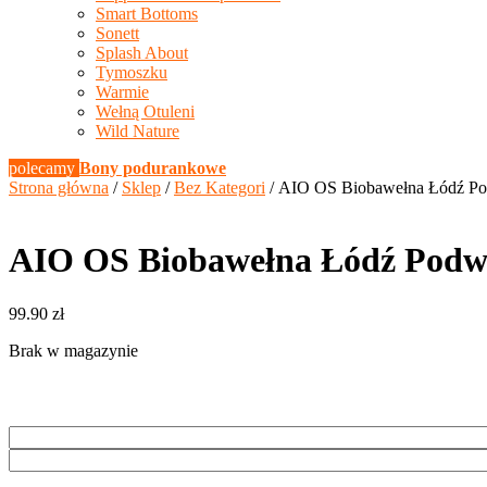
Smart Bottoms
Sonett
Splash About
Tymoszku
Warmie
Wełną Otuleni
Wild Nature
polecamy
Bony podurankowe
Strona główna
/
Sklep
/
Bez Kategori
/ AIO OS Biobawełna Łódź P
AIO OS Biobawełna Łódź Pod
99.90
zł
Brak w magazynie