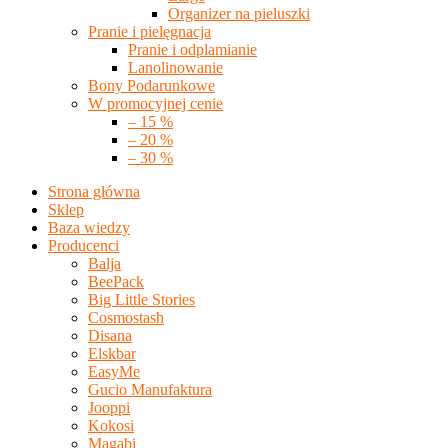
Organizer na pieluszki
Pranie i pielęgnacja
Pranie i odplamianie
Lanolinowanie
Bony Podarunkowe
W promocyjnej cenie
– 15 %
– 20 %
– 30 %
Strona główna
Sklep
Baza wiedzy
Producenci
Balja
BeePack
Big Little Stories
Cosmostash
Disana
Elskbar
EasyMe
Gucio Manufaktura
Jooppi
Kokosi
Magabi