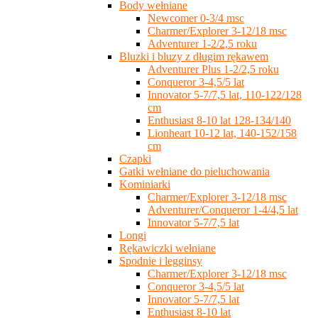
Body wełniane
Newcomer 0-3/4 msc
Charmer/Explorer 3-12/18 msc
Adventurer 1-2/2,5 roku
Bluzki i bluzy z długim rękawem
Adventurer Plus 1-2/2,5 roku
Conqueror 3-4,5/5 lat
Innovator 5-7/7,5 lat, 110-122/128
cm
Enthusiast 8-10 lat 128-134/140
Lionheart 10-12 lat, 140-152/158
cm
Czapki
Gatki wełniane do pieluchowania
Kominiarki
Charmer/Explorer 3-12/18 msc
Adventurer/Conqueror 1-4/4,5 lat
Innovator 5-7/7,5 lat
Longi
Rękawiczki wełniane
Spodnie i legginsy
Charmer/Explorer 3-12/18 msc
Conqueror 3-4,5/5 lat
Innovator 5-7/7,5 lat
Enthusiast 8-10 lat