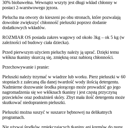
30% biobawełna. Wewnątrz wszyty jest długi wkład chłonny w
postaci 2-warstwowego jęzora.
Pielucha ma otwory do kieszeni po obu stronach, które pozwalają
dowolnie zwiększyć chłonność pieluszki poprzez dodanie
dodatkowych wkładów.
ROZMIAR OS posiada zakres wagowy od około 3kg – ok 5 kg (w
zależności od budowy ciała dziecka).
Przed pierwszym użyciem pieluchy należy ją uprać. Dzięki temu
włókna tkaniny skurczą się, zmiękną oraz nabiorą chłonności.
Przechowywanie i pranie:
Pieluszki należy trzymać w wiadrze lub worku. Pierz pieluszki w 60
stopniach z zalecaną dla danej twardość wody ilością detergentu.
Nadmierne dozowanie środka piorącego może prowadzić go jego
nagromadzenia się we włóknach tkaniny i jest częstą przyczyną
przecieków oraz podrażnień skóry. Zbyt mała ilość detergentu może
skutkować niedopraniem pieluszki.
Pieluszki można suszyć w suszarce bębnowej na delikatnych
programach.
Nie używaj środków zmiękczających tkaniny ani kremów do pupy