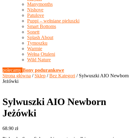
Manymonths
Nishove
Patulove
Puppi – wełniane pieluszki
Smart Bottoms
Sonett
Splash About
Tymoszku
Warmie
Wełną Otuleni
Wild Nature
polecamy
Bony podurankowe
Strona główna
/
Sklep
/
Bez Kategori
/ Sylwuszki AIO Newborn
Jeżówki
Sylwuszki AIO Newborn
Jeżówki
68.90
zł