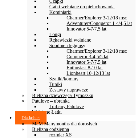
Czapki
Gatki wełniane do pieluchowania
Kominiarki
Charmer/Explorer 3-12/18 msc
Adventurer/Conqueror 1-4/4,5 lat
Innovator 5-7/7,5 lat
Longi
Rękawiczki wełniane
Spodnie i legginsy
Charmer/Explorer 3-12/18 msc
Conqueror 3-4,5/5 lat
Innovator 5-7/7,5 lat
Enthusiast 8-10 lat
Lionheart 10-12/13 lat
Szaliki/kominy
Tuniki
Zestawy naprawcze
Bielizna dziewczęca Tymoszku
Patulove – ubranka
Turbany Patulove
Wełniane Łatki
Dla kobiet
MaM Manymonths dla dorosłych
Bielizna codzienna
rozmiar XS