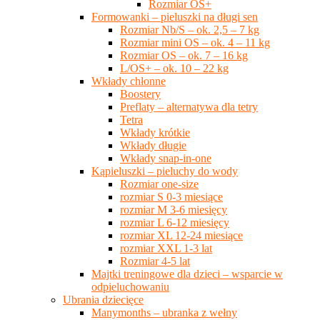
Rozmiar OS+
Formowanki – pieluszki na długi sen
Rozmiar Nb/S – ok. 2,5 – 7 kg
Rozmiar mini OS – ok. 4 – 11 kg
Rozmiar OS – ok. 7 – 16 kg
L/OS+ – ok. 10 – 22 kg
Wkłady chłonne
Boostery
Preflaty – alternatywa dla tetry
Tetra
Wkłady krótkie
Wkłady długie
Wkłady snap-in-one
Kąpieluszki – pieluchy do wody
Rozmiar one-size
rozmiar S 0-3 miesiące
rozmiar M 3-6 miesięcy
rozmiar L 6-12 miesięcy
rozmiar XL 12-24 miesiące
rozmiar XXL 1-3 lat
Rozmiar 4-5 lat
Majtki treningowe dla dzieci – wsparcie w
odpieluchowaniu
Ubrania dziecięce
Manymonths – ubranka z wełny