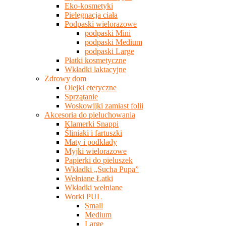
Eko-kosmetyki
Pielęgnacja ciała
Podpaski wielorazowe
podpaski Mini
podpaski Medium
podpaski Large
Płatki kosmetyczne
Wkładki laktacyjne
Zdrowy dom
Olejki eteryczne
Sprzątanie
Woskowijki zamiast folii
Akcesoria do pieluchowania
Klamerki Snappi
Śliniaki i fartuszki
Maty i podkłady
Myjki wielorazowe
Papierki do pieluszek
Wkładki „Sucha Pupa”
Wełniane Łatki
Wkładki wełniane
Worki PUL
Small
Medium
Large