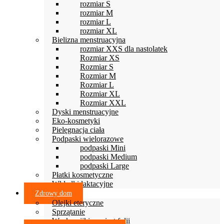
rozmiar S
rozmiar M
rozmiar L
rozmiar XL
Bielizna menstruacyjna
rozmiar XXS dla nastolatek
Rozmiar XS
Rozmiar S
Rozmiar M
Rozmiar L
Rozmiar XL
Rozmiar XXL
Dyski menstruacyjne
Eko-kosmetyki
Pielęgnacja ciała
Podpaski wielorazowe
podpaski Mini
podpaski Medium
podpaski Large
Płatki kosmetyczne
Wkładki laktacyjne
Zdrowy dom
Olejki eteryczne
Sprzątanie
Woskowijki zamiast folii