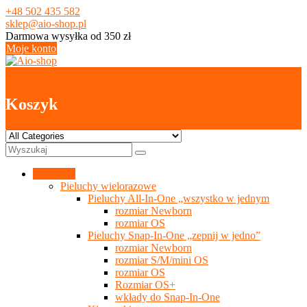
Skip
+48 502 435 582
to
sklep@aio-shop.pl
content
Darmowa wysyłka od 350 zł
Moje konto
0
Koszyk
Kategorie
Pieluchy wielorazowe
Pieluchy All-In-One „wszystko w jednym
rozmiar Newborn
rozmiar OS
Pieluchy Snap-In-One „zepnij w jedno”
rozmiar Newborn
rozmiar S/M/mini OS
rozmiar OS
Rozmiar OS+
wkłady do Snap-In-One