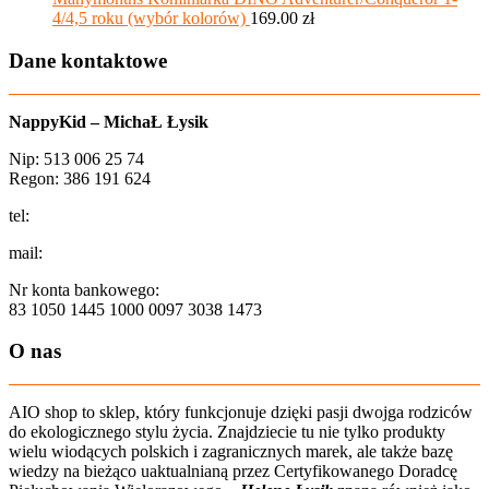
4/4,5 roku (wybór kolorów)
169.00
zł
Dane kontaktowe
NappyKid – MichaŁ Łysik
Nip: 513 006 25 74
Regon: 386 191 624
tel:
+48 502 435 582
mail:
sklep@aio-shop.pl
Nr konta bankowego:
83 1050 1445 1000 0097 3038 1473
O nas
AIO shop to sklep, który funkcjonuje dzięki pasji dwojga rodziców
do ekologicznego stylu życia. Znajdziecie tu nie tylko produkty
wielu wiodących polskich i zagranicznych marek, ale także bazę
wiedzy na bieżąco uaktualnianą przez Certyfikowanego Doradcę