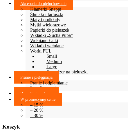
Akcesoria do pieluchowania
Klamerki Snappi
Śliniaki i fartuszki
Maty i podkłady
Myjki wielorazowe
Papierki do pieluszek
Wkładki „Sucha Pupa”
Wełniane Łatki
Wkładki wełniane
Worki PUL
Small
Medium
Large
Organizer na pieluszki
Pranie i pielęgnacja
Pranie i odplamianie
Lanolinowanie
Bony Podarunkowe
W promocyjnej cenie
– 15 %
– 20 %
– 30 %
Koszyk