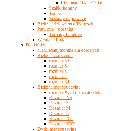
Lionheart 10-12/13 lat
Szaliki/kominy
Tuniki
Zestawy naprawcze
Bielizna dziewczęca Tymoszku
Patulove – ubranka
Turbany Patulove
Wełniane Łatki
Dla kobiet
MaM Manymonths dla dorosłych
Bielizna codzienna
rozmiar XS
rozmiar S
rozmiar M
rozmiar L
rozmiar XL
Bielizna menstruacyjna
rozmiar XXS dla nastolatek
Rozmiar XS
Rozmiar S
Rozmiar M
Rozmiar L
Rozmiar XL
Rozmiar XXL
Dyski menstruacyjne