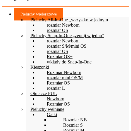
Pieluchy wielorazowe
Pieluchy All-In-One „wszystko w jednym
rozmiar Newborn
rozmiar OS
Pieluchy Snap-In-One „zepnij w jedno”
rozmiar Newborn
rozmiar S/M/mini OS
rozmiar OS
Rozmiar OS+
wkłady do Snap-In-One
Kieszonki
Rozmiar Newborn
rozmiar mini OS/M
Rozmiar OS
rozmiar L
Otulacze PUL
Newborn
Rozmiar OS
Pieluchy wełniane
Gatki
Rozmiar NB
Rozmiar S
Rozmiar M