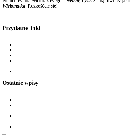
Pieluchowania Wielorazowego –
Helenę Łysik
znaną również jako
Wielomatka
. Rozgośćcie się!
Zobacz film o nas
Przydatne linki
Karta dużej rodziny
Regulamin sklepu
Regulamin Bonów Podarunkowych
Regulamin zwrotów
Zapisz się na AIO-shop Newsletter
Ostatnie wpisy
PREORDER Manymonths – czerwiec 2026
Manymonths Praktyczny przewodnik po ciepłej odzieży: Jak
ManyMonths zmienia zimową garderobę
Patulove Merino Set: Ciepło i styl przez cały rok: Odkryj moc
zestawów merino Patulove dla Twojego dziecka!
Pieluchy wielorazowe: jak zacząć tanio i oszczędzać na lata?