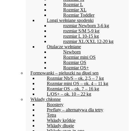
Rozmiar L
Rozmiar XL
Rozmiar Toddler
Longi wełniane spodenki
rozmiar Newborn 3-6 kg
rozmiar S/M 5-9 kg
rozmiar L 10-15 kg
rozmiar XL/XXL 12-20 kg
Otulacze wełniane
Newborn
Rozmiar mini OS
Rozmiar OS
Rozmiar OS+
Formowanki – pieluszki na długi sen
Rozmiar Nb/S – ok. 2,5 – 7 kg
Rozmiar mini OS – ok. 4 – 11 kg
Rozmiar OS – ok. 7 – 16 kg
L/OS+ – ok. 10 – 22 kg
Wkłady chłonne
Boostery
Preflaty – alternatywa dla tetry
Tetra
Wkłady krótkie
Wkłady długie
Wkłady snap-in-one