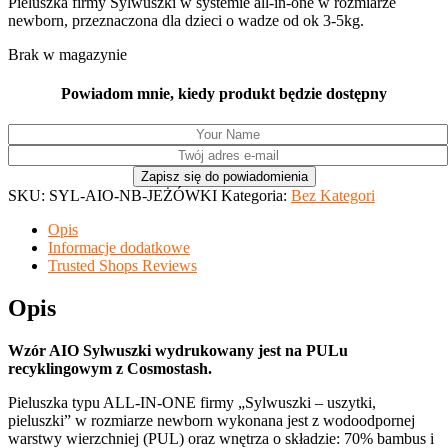
Pieluszka firmy Sylwuszki w systemie all-in-one w rozmiarze
newborn, przeznaczona dla dzieci o wadze od ok 3-5kg.
Brak w magazynie
Powiadom mnie, kiedy produkt będzie dostępny
SKU:
SYL-AIO-NB-JEŻÓWKI
Kategoria:
Bez Kategori
Opis
Informacje dodatkowe
Trusted Shops Reviews
Opis
Wzór AIO Sylwuszki wydrukowany jest na PULu
recyklingowym z Cosmostash.
Pieluszka typu ALL-IN-ONE firmy „Sylwuszki – uszytki,
pieluszki” w rozmiarze newborn wykonana jest z wodoodpornej
warstwy wierzchniej (PUL) oraz wnętrza o składzie: 70% bambus i