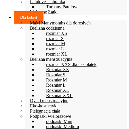
Patulove – ubranka
Turbany Patulove
Wełniane Łatki
Dla kobiet
MaM Manymonths dla dorosłych
Bielizna codzienna
rozmiar XS
rozmiar S
rozmiar M
rozmiar L
rozmiar XL
Bielizna menstruacyjna
rozmiar XXS dla nastolatek
Rozmiar XS
Rozmiar S
Rozmiar M
Rozmiar L
Rozmiar XL
Rozmiar XXL
Dyski menstruacyjne
Eko-kosmetyki
Pielęgnacja ciała
Podpaski wielorazowe
podpaski Mini
podpaski Medium