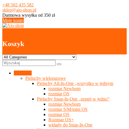
Skip
+48 502 435 582
to
sklep@aio-shop.pl
content
Darmowa wysyłka od 350 zł
Moje konto
0
Koszyk
Kategorie
Pieluchy wielorazowe
Pieluchy All-In-One „wszystko w jednym
rozmiar Newborn
rozmiar OS
Pieluchy Snap-In-One „zepnij w jedno”
rozmiar Newborn
rozmiar S/M/mini OS
rozmiar OS
Rozmiar OS+
wkłady do Snap-In-One