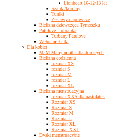
Lionheart 10-12/13 lat
Szaliki/kominy
Tuniki
Zestawy naprawcze
Bielizna dziewczęca Tymoszku
Patulove – ubranka
Turbany Patulove
Wełniane Łatki
Dla kobiet
MaM Manymonths dla dorosłych
Bielizna codzienna
rozmiar XS
rozmiar S
rozmiar M
rozmiar L
rozmiar XL
Bielizna menstruacyjna
rozmiar XXS dla nastolatek
Rozmiar XS
Rozmiar S
Rozmiar M
Rozmiar L
Rozmiar XL
Rozmiar XXL
Dyski menstruacyjne