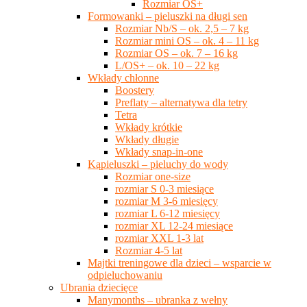
Rozmiar OS+
Formowanki – pieluszki na długi sen
Rozmiar Nb/S – ok. 2,5 – 7 kg
Rozmiar mini OS – ok. 4 – 11 kg
Rozmiar OS – ok. 7 – 16 kg
L/OS+ – ok. 10 – 22 kg
Wkłady chłonne
Boostery
Preflaty – alternatywa dla tetry
Tetra
Wkłady krótkie
Wkłady długie
Wkłady snap-in-one
Kąpieluszki – pieluchy do wody
Rozmiar one-size
rozmiar S 0-3 miesiące
rozmiar M 3-6 miesięcy
rozmiar L 6-12 miesięcy
rozmiar XL 12-24 miesiące
rozmiar XXL 1-3 lat
Rozmiar 4-5 lat
Majtki treningowe dla dzieci – wsparcie w
odpieluchowaniu
Ubrania dziecięce
Manymonths – ubranka z wełny