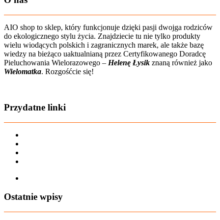
AIO shop to sklep, który funkcjonuje dzięki pasji dwojga rodziców
do ekologicznego stylu życia. Znajdziecie tu nie tylko produkty
wielu wiodących polskich i zagranicznych marek, ale także bazę
wiedzy na bieżąco uaktualnianą przez Certyfikowanego Doradcę
Pieluchowania Wielorazowego –
Helenę Łysik
znaną również jako
Wielomatka
. Rozgośćcie się!
Zobacz film o nas
Przydatne linki
Karta dużej rodziny
Regulamin sklepu
Regulamin Bonów Podarunkowych
Regulamin zwrotów
Zapisz się na AIO-shop Newsletter
Ostatnie wpisy