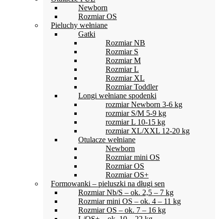
Newborn
Rozmiar OS
Pieluchy wełniane
Gatki
Rozmiar NB
Rozmiar S
Rozmiar M
Rozmiar L
Rozmiar XL
Rozmiar Toddler
Longi wełniane spodenki
rozmiar Newborn 3-6 kg
rozmiar S/M 5-9 kg
rozmiar L 10-15 kg
rozmiar XL/XXL 12-20 kg
Otulacze wełniane
Newborn
Rozmiar mini OS
Rozmiar OS
Rozmiar OS+
Formowanki – pieluszki na długi sen
Rozmiar Nb/S – ok. 2,5 – 7 kg
Rozmiar mini OS – ok. 4 – 11 kg
Rozmiar OS – ok. 7 – 16 kg
L/OS+ – ok. 10 – 22 kg