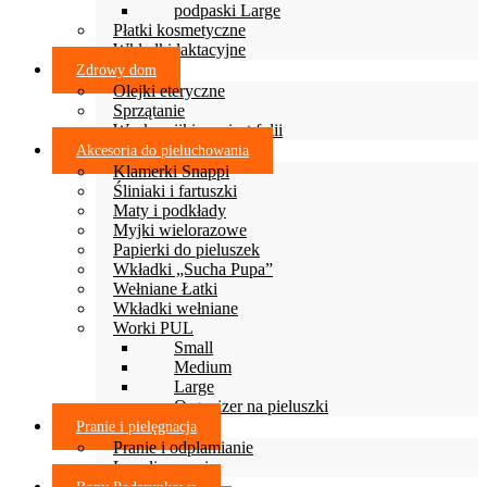
podpaski Large
Płatki kosmetyczne
Wkładki laktacyjne
Zdrowy dom
Olejki eteryczne
Sprzątanie
Woskowijki zamiast folii
Akcesoria do pieluchowania
Klamerki Snappi
Śliniaki i fartuszki
Maty i podkłady
Myjki wielorazowe
Papierki do pieluszek
Wkładki „Sucha Pupa”
Wełniane Łatki
Wkładki wełniane
Worki PUL
Small
Medium
Large
Organizer na pieluszki
Pranie i pielęgnacja
Pranie i odplamianie
Lanolinowanie