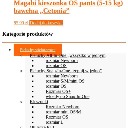
Magabi kieszonka OS pants (5-15 kg)
bawełna „Cetonia”
85.99
zł
Dodaj do koszyka
Kategorie produktów
Pieluchy wielorazowe
Pieluchy All-In-One „wszystko w jednym
rozmiar Newborn
rozmiar OS
Pieluchy Snap-In-One „zepnij w jedno”
rozmiar Newborn
rozmiar S/M/mini OS
rozmiar OS
Rozmiar OS+
wkłady do Snap-In-One
Kieszonki
Rozmiar Newborn
rozmiar mini OS/M
Rozmiar OS
rozmiar L
Otulacze PUL