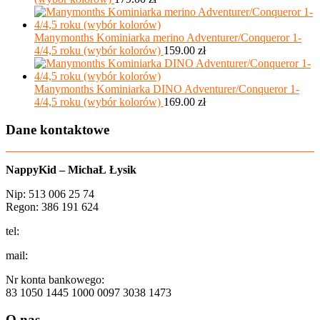
Manymonths Kominiarka merino Adventurer/Conqueror 1-
4/4,5 roku (wybór kolorów)
159.00
zł
Manymonths Kominiarka DINO Adventurer/Conqueror 1-
4/4,5 roku (wybór kolorów)
169.00
zł
Dane kontaktowe
NappyKid – MichaŁ Łysik
Nip: 513 006 25 74
Regon: 386 191 624
tel:
+48 502 435 582
mail:
sklep@aio-shop.pl
Nr konta bankowego:
83 1050 1445 1000 0097 3038 1473
O nas