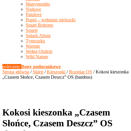
Manymonths
Nishove
Patulove
Puppi – wełniane pieluszki
Smart Bottoms
Sonett
Splash About
Tymoszku
Warmie
Wełną Otuleni
Wild Nature
polecamy
Bony podurankowe
Strona główna
/
Sklep
/
Kieszonki
/
Rozmiar OS
/ Kokosi kieszonka
„Czasem Słońce, Czasem Deszcz” OS (bambus)
Kokosi kieszonka „Czasem
Słońce, Czasem Deszcz” OS