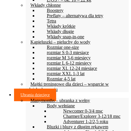
Wkłady chłonne
Boostery
Preflaty – alternatywa dla tetry
Tetra
Wkłady krótkie
Wkłady długie
Wkłady snap-in-one
Kąpieluszki – pieluchy do wody
Rozmiar one-size
rozmiar S 0-3 miesiące
rozmiar M 3-6 miesięcy
rozmiar L 6-12 miesięcy
rozmiar XL 12-24 miesiące
rozmiar XXL 1-3 lat
Rozmiar 4-5 lat
Majtki treningowe dla dzieci – wsparcie w
odpieluchowaniu
Ubrania dziecięce
Manymonths – ubranka z wełny
Body wełniane
Newcomer 0-3/4 msc
Charmer/Explorer 3-12/18 msc
Adventurer 1-2/2,5 roku
Bluzki i bluzy z długim rękawem