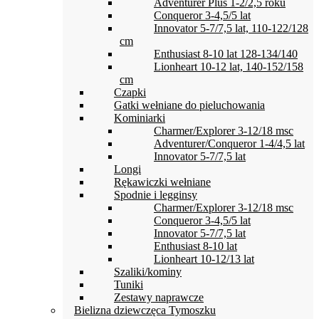
Adventurer Plus 1-2/2,5 roku
Conqueror 3-4,5/5 lat
Innovator 5-7/7,5 lat, 110-122/128
cm
Enthusiast 8-10 lat 128-134/140
Lionheart 10-12 lat, 140-152/158
cm
Czapki
Gatki wełniane do pieluchowania
Kominiarki
Charmer/Explorer 3-12/18 msc
Adventurer/Conqueror 1-4/4,5 lat
Innovator 5-7/7,5 lat
Longi
Rękawiczki wełniane
Spodnie i legginsy
Charmer/Explorer 3-12/18 msc
Conqueror 3-4,5/5 lat
Innovator 5-7/7,5 lat
Enthusiast 8-10 lat
Lionheart 10-12/13 lat
Szaliki/kominy
Tuniki
Zestawy naprawcze
Bielizna dziewczęca Tymoszku