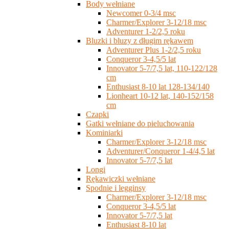
Body wełniane
Newcomer 0-3/4 msc
Charmer/Explorer 3-12/18 msc
Adventurer 1-2/2,5 roku
Bluzki i bluzy z długim rękawem
Adventurer Plus 1-2/2,5 roku
Conqueror 3-4,5/5 lat
Innovator 5-7/7,5 lat, 110-122/128
cm
Enthusiast 8-10 lat 128-134/140
Lionheart 10-12 lat, 140-152/158
cm
Czapki
Gatki wełniane do pieluchowania
Kominiarki
Charmer/Explorer 3-12/18 msc
Adventurer/Conqueror 1-4/4,5 lat
Innovator 5-7/7,5 lat
Longi
Rękawiczki wełniane
Spodnie i legginsy
Charmer/Explorer 3-12/18 msc
Conqueror 3-4,5/5 lat
Innovator 5-7/7,5 lat
Enthusiast 8-10 lat