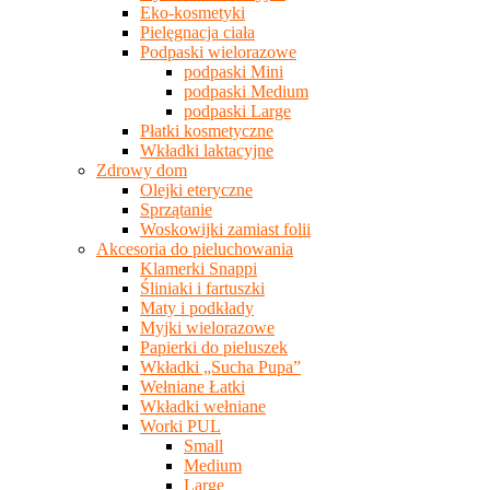
Eko-kosmetyki
Pielęgnacja ciała
Podpaski wielorazowe
podpaski Mini
podpaski Medium
podpaski Large
Płatki kosmetyczne
Wkładki laktacyjne
Zdrowy dom
Olejki eteryczne
Sprzątanie
Woskowijki zamiast folii
Akcesoria do pieluchowania
Klamerki Snappi
Śliniaki i fartuszki
Maty i podkłady
Myjki wielorazowe
Papierki do pieluszek
Wkładki „Sucha Pupa”
Wełniane Łatki
Wkładki wełniane
Worki PUL
Small
Medium
Large