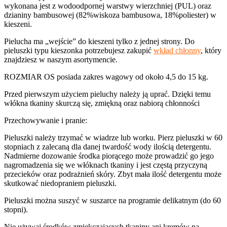
wykonana jest z wodoodpornej warstwy wierzchniej (PUL) oraz
dzianiny bambusowej (82%wiskoza bambusowa, 18%poliester) w
kieszeni.
Pielucha ma „wejście” do kieszeni tylko z jednej strony. Do
pieluszki typu kieszonka potrzebujesz zakupić
wkład chłonny
, który
znajdziesz w naszym asortymencie.
ROZMIAR OS posiada zakres wagowy od około 4,5 do 15 kg.
Przed pierwszym użyciem pieluchy należy ją uprać. Dzięki temu
włókna tkaniny skurczą się, zmiękną oraz nabiorą chłonności
Przechowywanie i pranie:
Pieluszki należy trzymać w wiadrze lub worku. Pierz pieluszki w 60
stopniach z zalecaną dla danej twardość wody ilością detergentu.
Nadmierne dozowanie środka piorącego może prowadzić go jego
nagromadzenia się we włóknach tkaniny i jest częstą przyczyną
przecieków oraz podrażnień skóry. Zbyt mała ilość detergentu może
skutkować niedopraniem pieluszki.
Pieluszki można suszyć w suszarce na programie delikatnym (do 60
stopni).
Nie używaj środków zmiękczających tkaniny ani kremów na