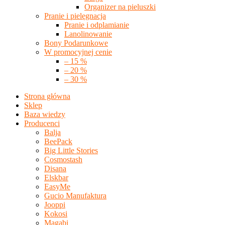
Organizer na pieluszki
Pranie i pielęgnacja
Pranie i odplamianie
Lanolinowanie
Bony Podarunkowe
W promocyjnej cenie
– 15 %
– 20 %
– 30 %
Strona główna
Sklep
Baza wiedzy
Producenci
Balja
BeePack
Big Little Stories
Cosmostash
Disana
Elskbar
EasyMe
Gucio Manufaktura
Jooppi
Kokosi
Magabi