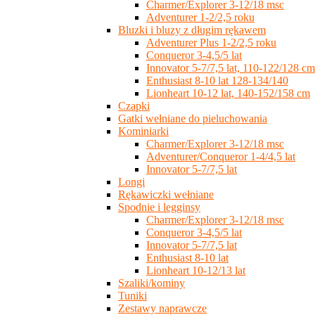
Charmer/Explorer 3-12/18 msc
Adventurer 1-2/2,5 roku
Bluzki i bluzy z długim rękawem
Adventurer Plus 1-2/2,5 roku
Conqueror 3-4,5/5 lat
Innovator 5-7/7,5 lat, 110-122/128 cm
Enthusiast 8-10 lat 128-134/140
Lionheart 10-12 lat, 140-152/158 cm
Czapki
Gatki wełniane do pieluchowania
Kominiarki
Charmer/Explorer 3-12/18 msc
Adventurer/Conqueror 1-4/4,5 lat
Innovator 5-7/7,5 lat
Longi
Rękawiczki wełniane
Spodnie i legginsy
Charmer/Explorer 3-12/18 msc
Conqueror 3-4,5/5 lat
Innovator 5-7/7,5 lat
Enthusiast 8-10 lat
Lionheart 10-12/13 lat
Szaliki/kominy
Tuniki
Zestawy naprawcze