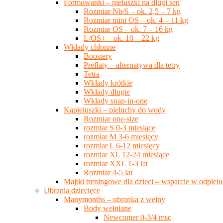
Formowanki – pieluszki na długi sen
Rozmiar Nb/S – ok. 2,5 – 7 kg
Rozmiar mini OS – ok. 4 – 11 kg
Rozmiar OS – ok. 7 – 16 kg
L/OS+ – ok. 10 – 22 kg
Wkłady chłonne
Boostery
Preflaty – alternatywa dla tetry
Tetra
Wkłady krótkie
Wkłady długie
Wkłady snap-in-one
Kąpieluszki – pieluchy do wody
Rozmiar one-size
rozmiar S 0-3 miesiące
rozmiar M 3-6 miesięcy
rozmiar L 6-12 miesięcy
rozmiar XL 12-24 miesiące
rozmiar XXL 1-3 lat
Rozmiar 4-5 lat
Majtki treningowe dla dzieci – wsparcie w odpie
Ubrania dziecięce
Manymonths – ubranka z wełny
Body wełniane
Newcomer 0-3/4 msc