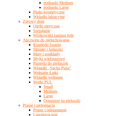
podpaski Medium
podpaski Large
Płatki kosmetyczne
Wkładki laktacyjne
Zdrowy dom
Olejki eteryczne
Sprzątanie
Woskowijki zamiast folii
Akcesoria do pieluchowania
Klamerki Snappi
Śliniaki i fartuszki
Maty i podkłady
Myjki wielorazowe
Papierki do pieluszek
Wkładki „Sucha Pupa”
Wełniane Łatki
Wkładki wełniane
Worki PUL
Small
Medium
Large
Organizer na pieluszki
Pranie i pielęgnacja
Pranie i odplamianie
Lanolinowanie