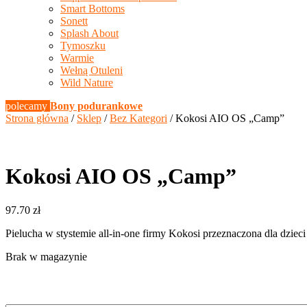
Smart Bottoms
Sonett
Splash About
Tymoszku
Warmie
Wełną Otuleni
Wild Nature
polecamy
Bony podurankowe
Strona główna
/
Sklep
/
Bez Kategori
/ Kokosi AIO OS „Camp”
Kokosi AIO OS „Camp”
97.70
zł
Pielucha w stystemie all-in-one firmy Kokosi przeznaczona dla dziec
Brak w magazynie