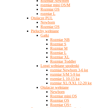
Rozmiar Newborn
rozmiar mini OS/M
Rozmiar OS
rozmiar L
Otulacze PUL
Newborn
Rozmiar OS
Pieluchy wełniane
Gatki
Rozmiar NB
Rozmiar S
Rozmiar M
Rozmiar L
Rozmiar XL
Rozmiar Toddler
Longi wełniane spodenki
rozmiar Newborn 3-6 kg
rozmiar S/M 5-9 kg
rozmiar L 10-15 kg
rozmiar XL/XXL 12-20 kg
Otulacze wełniane
Newborn
Rozmiar mini OS
Rozmiar OS
Rozmiar OS+