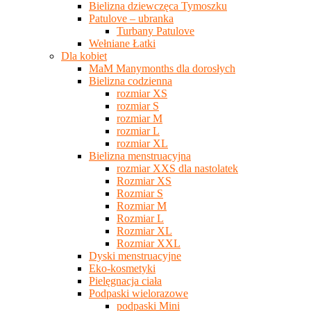
Bielizna dziewczęca Tymoszku
Patulove – ubranka
Turbany Patulove
Wełniane Łatki
Dla kobiet
MaM Manymonths dla dorosłych
Bielizna codzienna
rozmiar XS
rozmiar S
rozmiar M
rozmiar L
rozmiar XL
Bielizna menstruacyjna
rozmiar XXS dla nastolatek
Rozmiar XS
Rozmiar S
Rozmiar M
Rozmiar L
Rozmiar XL
Rozmiar XXL
Dyski menstruacyjne
Eko-kosmetyki
Pielęgnacja ciała
Podpaski wielorazowe
podpaski Mini