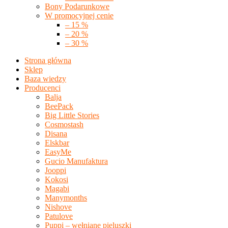
Bony Podarunkowe
W promocyjnej cenie
– 15 %
– 20 %
– 30 %
Strona główna
Sklep
Baza wiedzy
Producenci
Balja
BeePack
Big Little Stories
Cosmostash
Disana
Elskbar
EasyMe
Gucio Manufaktura
Jooppi
Kokosi
Magabi
Manymonths
Nishove
Patulove
Puppi – wełniane pieluszki