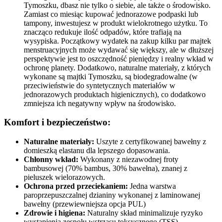
Tymoszku, dbasz nie tylko o siebie, ale także o środowisko.
Zamiast co miesiąc kupować jednorazowe podpaski lub
tampony, inwestujesz w produkt wielokrotnego użytku. To
znacząco redukuje ilość odpadów, które trafiają na
wysypiska. Początkowy wydatek na zakup kilku par majtek
menstruacyjnych może wydawać się większy, ale w dłuższej
perspektywie jest to oszczędność pieniędzy i realny wkład w
ochronę planety. Dodatkowo, naturalne materiały, z których
wykonane są majtki Tymoszku, są biodegradowalne (w
przeciwieństwie do syntetycznych materiałów w
jednorazowych produktach higienicznych), co dodatkowo
zmniejsza ich negatywny wpływ na środowisko.
Komfort i bezpieczeństwo:
Naturalne materiały:
Uszyte z certyfikowanej bawełny z
domieszką elastanu dla lepszego dopasowania.
Chłonny wkład:
Wykonany z niezawodnej froty
bambusowej (70% bambus, 30% bawełna), znanej z
pieluszek wielorazowych.
Ochrona przed przeciekaniem:
Jedna warstwa
paroprzepuszczalnej dzianiny wykonanej z laminowanej
bawełny (przewiewniejsza opcja PUL)
Zdrowie i higiena:
Naturalny skład minimalizuje ryzyko
wystąpienia zespołu wstrząsu toksycznego (TSS),