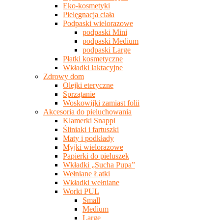
Eko-kosmetyki
Pielęgnacja ciała
Podpaski wielorazowe
podpaski Mini
podpaski Medium
podpaski Large
Płatki kosmetyczne
Wkładki laktacyjne
Zdrowy dom
Olejki eteryczne
Sprzątanie
Woskowijki zamiast folii
Akcesoria do pieluchowania
Klamerki Snappi
Śliniaki i fartuszki
Maty i podkłady
Myjki wielorazowe
Papierki do pieluszek
Wkładki „Sucha Pupa”
Wełniane Łatki
Wkładki wełniane
Worki PUL
Small
Medium
Large