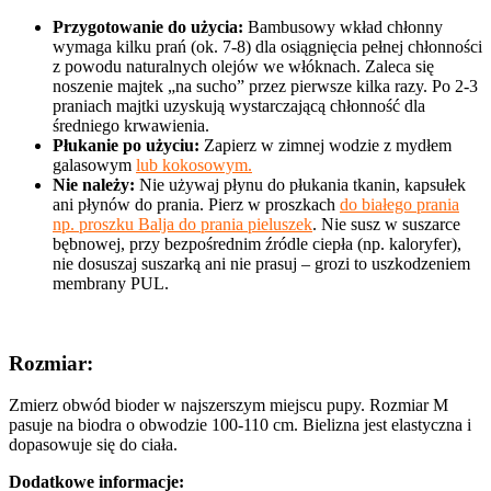
Przygotowanie do użycia:
Bambusowy wkład chłonny
wymaga kilku prań (ok. 7-8) dla osiągnięcia pełnej chłonności
z powodu naturalnych olejów we włóknach. Zaleca się
noszenie majtek „na sucho” przez pierwsze kilka razy. Po 2-3
praniach majtki uzyskują wystarczającą chłonność dla
średniego krwawienia.
Płukanie po użyciu:
Zapierz w zimnej wodzie z mydłem
galasowym
lub kokosowym.
Nie należy:
Nie używaj płynu do płukania tkanin, kapsułek
ani płynów do prania. Pierz w proszkach
do białego prania
np. proszku Balja do prania pieluszek
. Nie susz w suszarce
bębnowej, przy bezpośrednim źródle ciepła (np. kaloryfer),
nie dosuszaj suszarką ani nie prasuj – grozi to uszkodzeniem
membrany PUL.
Rozmiar:
Zmierz obwód bioder w najszerszym miejscu pupy. Rozmiar M
pasuje na biodra o obwodzie 100-110 cm. Bielizna jest elastyczna i
dopasowuje się do ciała.
Dodatkowe informacje: