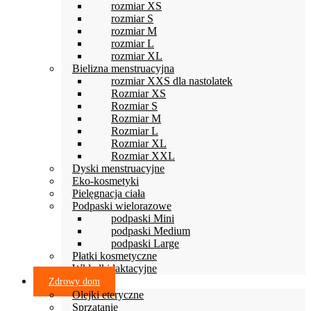
rozmiar XS
rozmiar S
rozmiar M
rozmiar L
rozmiar XL
Bielizna menstruacyjna
rozmiar XXS dla nastolatek
Rozmiar XS
Rozmiar S
Rozmiar M
Rozmiar L
Rozmiar XL
Rozmiar XXL
Dyski menstruacyjne
Eko-kosmetyki
Pielęgnacja ciała
Podpaski wielorazowe
podpaski Mini
podpaski Medium
podpaski Large
Płatki kosmetyczne
Wkładki laktacyjne
Zdrowy dom
Olejki eteryczne
Sprzątanie