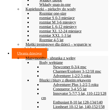
Wkłady długie
Wkłady snap-in-one
Kąpieluszki – pieluchy do wody
Rozmiar one-size
rozmiar S 0-3 miesiące
rozmiar M 3-6 miesięcy
rozmiar L 6-12 miesięcy
rozmiar XL 12-24 miesiące
rozmiar XXL 1-3 lat
Rozmiar 4-5 lat
Majtki treningowe dla dzieci – wsparcie w
odpieluchowaniu
Ubrania dziecięce
Manymonths – ubranka z wełny
Body wełniane
Newcomer 0-3/4 msc
Charmer/Explorer 3-12/18 msc
Adventurer 1-2/2,5 roku
Bluzki i bluzy z długim rękawem
Adventurer Plus 1-2/2,5 roku
Conqueror 3-4,5/5 lat
Innovator 5-7/7,5 lat, 110-122/128
cm
Enthusiast 8-10 lat 128-134/140
Lionheart 10-12 lat, 140-152/158