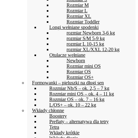
Rozmiar M
Rozmiar L
Rozmiar XL
Rozmiar Toddler
Longi wełniane spodenki
rozmiar Newborn 3-6 kg
rozmiar S/M 5-9 kg
rozmiar L 10-15 kg
rozmiar XL/XXL 12-20 kg
Otulacze wełniane
Newborn
Rozmiar mini OS
Rozmiar OS
Rozmiar OS+
Formowanki – pieluszki na długi sen
Rozmiar Nb/S – ok. 2,5 – 7 kg
Rozmiar mini OS – ok. 4 – 11 kg
Rozmiar OS – ok. 7 – 16 kg
L/OS+ – ok. 10 – 22 kg
Wkłady chłonne
Boostery
Preflaty – alternatywa dla tetry
Tetra
Wkłady krótkie