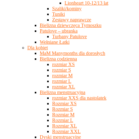
Lionheart 10-12/13 lat
Szaliki/kominy
Tuniki
Zestawy naprawcze
Bielizna dziewczęca Tymoszku
Patulove – ubranka
Turbany Patulove
Wełniane Łatki
Dla kobiet
MaM Manymonths dla dorosłych
Bielizna codzienna
rozmiar XS
rozmiar S
rozmiar M
rozmiar L
rozmiar XL
Bielizna menstruacyjna
rozmiar XXS dla nastolatek
Rozmiar XS
Rozmiar S
Rozmiar M
Rozmiar L
Rozmiar XL
Rozmiar XXL
Dyski menstruacyjne