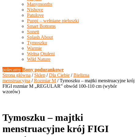
Manymonths
Nishove
Patulove
Puppi – wełniane pieluszki
Smart Bottoms
Sonett
Splash About
Tymoszku
Warmie
Wełną Otuleni
Wild Nature
polecamy
Bony podurankowe
Strona główna
/
Sklep
/
Dla Ciebie
/
Bielizna
menstruacyjna
/
Rozmiar M
/ Tymoszku – majtki menstruacyjne krój
FIGI rozmiar M „REGULAR” obwód 100-110 cm (wybór
wzorów)
Tymoszku – majtki
menstruacyjne krój FIGI