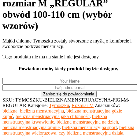
rozmiar M „REGULAR”
obwód 100-110 cm (wybór
wzorów)
Majtki chłonne Tymoszku zostały stworzone z myślą o komforcie i
swobodzie podczas menstruacji.
Tego produktu nie ma na stanie i nie jest dostępny.
Powiadom mnie, kiedy produkt będzie dostępny
SKU:
TYMOSZKU-BIELIZNAMENSTRUACYJNA-FIGI-M-
REGULAR
Kategorie:
Tymoszku
,
Rozmiar M
Znaczników:
bielizna
,
bielizna menstruacyjna
,
bielizna menstruacyjna gdzie
kupić
,
bielizna menstruacyjna jaka chłonność
,
bielizna
menstruacyjna krwawienie
,
bielizna menstruacyjna na dzień
,
bielizna menstruacyjna opinie
,
bielizna menstruacyjna sport
,
bielizna
menstruacyjna wielorazowa
,
czy bielizna menstruacyjna działa
,