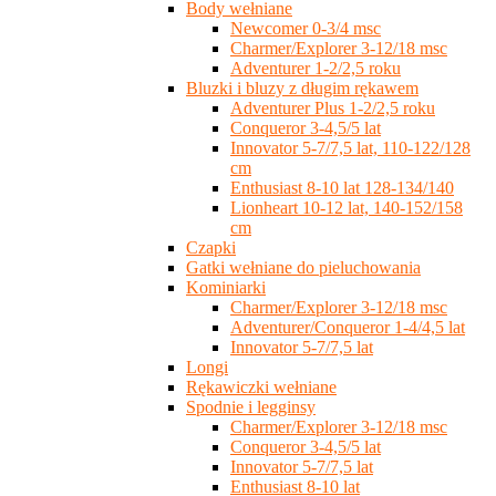
Body wełniane
Newcomer 0-3/4 msc
Charmer/Explorer 3-12/18 msc
Adventurer 1-2/2,5 roku
Bluzki i bluzy z długim rękawem
Adventurer Plus 1-2/2,5 roku
Conqueror 3-4,5/5 lat
Innovator 5-7/7,5 lat, 110-122/128
cm
Enthusiast 8-10 lat 128-134/140
Lionheart 10-12 lat, 140-152/158
cm
Czapki
Gatki wełniane do pieluchowania
Kominiarki
Charmer/Explorer 3-12/18 msc
Adventurer/Conqueror 1-4/4,5 lat
Innovator 5-7/7,5 lat
Longi
Rękawiczki wełniane
Spodnie i legginsy
Charmer/Explorer 3-12/18 msc
Conqueror 3-4,5/5 lat
Innovator 5-7/7,5 lat
Enthusiast 8-10 lat