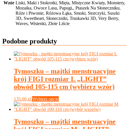
Wzór
Liski, Maki i Stokrotki, Mięta, Mistyczne Kwiaty, Monstery,
Mozaika, Owoce Lasu, Papugi,, Ptaszek Na Słoneczniku,
Róże i Piwonie, Różowa Łąka, Smoki, Storczyki, Suszki
3D, Sweetheart, Słoneczniki, Truskawki 3D, Very Berry,
Waves, Wisienki, Złote Liście
Podobne produkty
Tymoszku – majtki menstruacyjne
krój FIGI rozmiar L „LIGHT”
obwód 105-115 cm (wybierz wzór)
Ten
135.00
zł
Wybierz opcje
produkt
ma
wiele
wariantów.
Tymoszku – majtki menstruacyjne
Opcje