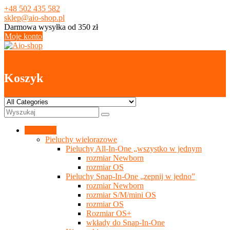
Skip
+48 502 435 582
to
sklep@aio-shop.pl
content
Darmowa wysyłka od 350 zł
Moje konto
0
Koszyk
Kategorie
Pieluchy wielorazowe
Pieluchy All-In-One „wszystko w jednym
rozmiar Newborn
rozmiar OS
Pieluchy Snap-In-One „zepnij w jedno”
rozmiar Newborn
rozmiar S/M/mini OS
rozmiar OS
Rozmiar OS+
wkłady do Snap-In-One