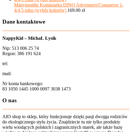
Manymonths Kominiarka DINO Adventurer/Conqueror 1-
4/4,5 roku (wybór kolorów)
169.00
zł
Dane kontaktowe
NappyKid – MichaŁ Łysik
Nip: 513 006 25 74
Regon: 386 191 624
tel:
+48 502 435 582
mail:
sklep@aio-shop.pl
Nr konta bankowego:
83 1050 1445 1000 0097 3038 1473
O nas
AIO shop to sklep, który funkcjonuje dzięki pasji dwojga rodziców
do ekologicznego stylu życia. Znajdziecie tu nie tylko produkty
wielu wiodących polskich i zagranicznych marek, ale także bazę