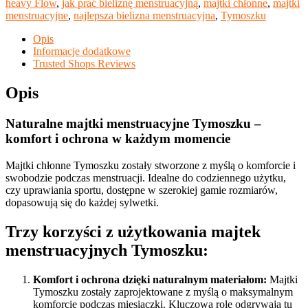
heavy Flow
,
jak prać bieliznę menstruacyjną
,
majtki chłonne
,
majtki
menstruacyjne
,
najlepsza bielizna menstruacyjna
,
Tymoszku
Opis
Informacje dodatkowe
Trusted Shops Reviews
Opis
Naturalne majtki menstruacyjne Tymoszku –
komfort i ochrona w każdym momencie
Majtki chłonne Tymoszku zostały stworzone z myślą o komforcie i
swobodzie podczas menstruacji. Idealne do codziennego użytku,
czy uprawiania sportu, dostępne w szerokiej gamie rozmiarów,
dopasowują się do każdej sylwetki.
Trzy korzyści z użytkowania majtek
menstruacyjnych Tymoszku:
Komfort i ochrona dzięki naturalnym materiałom:
Majtki
Tymoszku zostały zaprojektowane z myślą o maksymalnym
komforcie podczas miesiączki. Kluczową rolę odgrywają tu