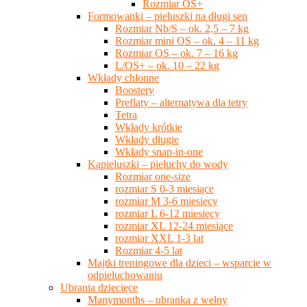
Rozmiar OS+
Formowanki – pieluszki na długi sen
Rozmiar Nb/S – ok. 2,5 – 7 kg
Rozmiar mini OS – ok. 4 – 11 kg
Rozmiar OS – ok. 7 – 16 kg
L/OS+ – ok. 10 – 22 kg
Wkłady chłonne
Boostery
Preflaty – alternatywa dla tetry
Tetra
Wkłady krótkie
Wkłady długie
Wkłady snap-in-one
Kąpieluszki – pieluchy do wody
Rozmiar one-size
rozmiar S 0-3 miesiące
rozmiar M 3-6 miesięcy
rozmiar L 6-12 miesięcy
rozmiar XL 12-24 miesiące
rozmiar XXL 1-3 lat
Rozmiar 4-5 lat
Majtki treningowe dla dzieci – wsparcie w
odpieluchowaniu
Ubrania dziecięce
Manymonths – ubranka z wełny