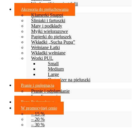
Woskowijki zamiast folii
Akcesoria do pieluchowania
Klamerki Snappi
Śliniaki i fartuszki
Maty i podkłady
Myjki wielorazowe
Papierki do pieluszek
Wkładki „Sucha Pupa”
Wełniane Łatki
Wkładki wełniane
Worki PUL
Small
Medium
Large
Organizer na pieluszki
Pranie i pielęgnacja
Pranie i odplamianie
Lanolinowanie
Bony Podarunkowe
W promocyjnej cenie
– 15 %
– 20 %
– 30 %