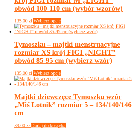
krój FIGI rozmiar M „LIGHT”
można
wybrać
obwód 100-110 cm (wybór wzorów)
na
stronie
Ten
135.00
zł
Wybierz opcje
produktu
produkt
ma
wiele
wariantów.
Tymoszku – majtki menstruacyjne
Opcje
rozmiar XS krój FIGI „NIGHT”
można
wybrać
obwód 85-95 cm (wybierz wzór)
na
stronie
Ten
135.00
zł
Wybierz opcje
produktu
produkt
ma
wiele
wariantów.
Majtki dziewczęce Tymoszku wzór
Opcje
„Miś Lotnik” rozmiar 5 – 134/140/146
można
wybrać
cm
na
stronie
39.00
zł
Dodaj do koszyka
produktu