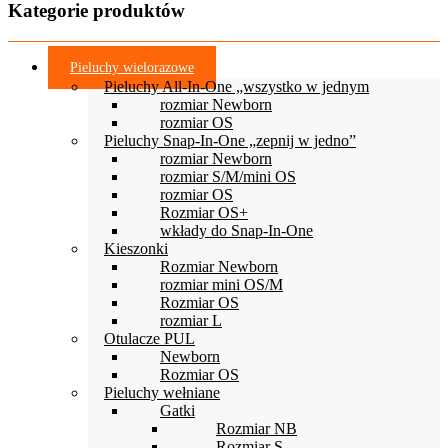
Kategorie produktów
Pieluchy wielorazowe
Pieluchy All-In-One „wszystko w jednym
rozmiar Newborn
rozmiar OS
Pieluchy Snap-In-One „zepnij w jedno”
rozmiar Newborn
rozmiar S/M/mini OS
rozmiar OS
Rozmiar OS+
wkłady do Snap-In-One
Kieszonki
Rozmiar Newborn
rozmiar mini OS/M
Rozmiar OS
rozmiar L
Otulacze PUL
Newborn
Rozmiar OS
Pieluchy wełniane
Gatki
Rozmiar NB
Rozmiar S