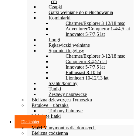
cm
Czapki
Gatki wełniane do pieluchowania
Kominiarki
Charmer/Explorer 3-12/18 msc
Adventurer/Conqueror 1-4/4,5 lat
Innovator 5-7/7,5 lat
Longi
Rękawiczki wełniane
Spodnie i legginsy
Charmer/Explorer 3-12/18 msc
Conqueror 3-4,5/5 lat
Innovator 5-7/7,5 lat
Enthusiast 8-10 lat
Lionheart 10-12/13 lat
Szaliki/kominy
Tuniki
Zestawy naprawcze
Bielizna dziewczęca Tymoszku
Patulove – ubranka
Turbany Patulove
Wełniane Łatki
Dla kobiet
MaM Manymonths dla dorosłych
Bielizna codzienna