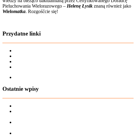
wiedzy na bieżąco uaktualnianą przez Certyfikowanego Doradcę
Pieluchowania Wielorazowego –
Helenę Łysik
znaną również jako
Wielomatka
. Rozgośćcie się!
Zobacz film o nas
Przydatne linki
Karta dużej rodziny
Regulamin sklepu
Regulamin Bonów Podarunkowych
Regulamin zwrotów
Zapisz się na AIO-shop Newsletter
Ostatnie wpisy
PREORDER Manymonths – czerwiec 2026
Manymonths Praktyczny przewodnik po ciepłej odzieży: Jak
ManyMonths zmienia zimową garderobę
Patulove Merino Set: Ciepło i styl przez cały rok: Odkryj moc
zestawów merino Patulove dla Twojego dziecka!
Pieluchy wielorazowe: jak zacząć tanio i oszczędzać na lata?