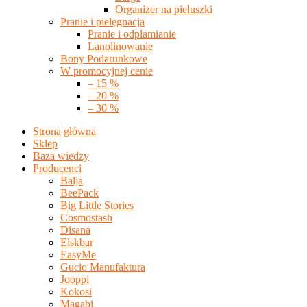
Organizer na pieluszki
Pranie i pielęgnacja
Pranie i odplamianie
Lanolinowanie
Bony Podarunkowe
W promocyjnej cenie
– 15 %
– 20 %
– 30 %
Strona główna
Sklep
Baza wiedzy
Producenci
Balja
BeePack
Big Little Stories
Cosmostash
Disana
Elskbar
EasyMe
Gucio Manufaktura
Jooppi
Kokosi
Magabi