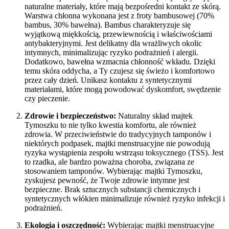
naturalne materiały, które mają bezpośredni kontakt ze skórą.
Warstwa chłonna wykonana jest z froty bambusowej (70%
bambus, 30% bawełna). Bambus charakteryzuje się
wyjątkową miękkością, przewiewnością i właściwościami
antybakteryjnymi. Jest delikatny dla wrażliwych okolic
intymnych, minimalizując ryzyko podrażnień i alergii.
Dodatkowo, bawełna wzmacnia chłonność wkładu. Dzięki
temu skóra oddycha, a Ty czujesz się świeżo i komfortowo
przez cały dzień. Unikasz kontaktu z syntetycznymi
materiałami, które mogą powodować dyskomfort, swędzenie
czy pieczenie.
Zdrowie i bezpieczeństwo:
Naturalny skład majtek
Tymoszku to nie tylko kwestia komfortu, ale również
zdrowia. W przeciwieństwie do tradycyjnych tamponów i
niektórych podpasek, majtki menstruacyjne nie powodują
ryzyka wystąpienia zespołu wstrząsu toksycznego (TSS). Jest
to rzadka, ale bardzo poważna choroba, związana ze
stosowaniem tamponów. Wybierając majtki Tymoszku,
zyskujesz pewność, że Twoje zdrowie intymne jest
bezpieczne. Brak sztucznych substancji chemicznych i
syntetycznych włókien minimalizuje również ryzyko infekcji i
podrażnień.
Ekologia i oszczędność:
Wybierając majtki menstruacyjne