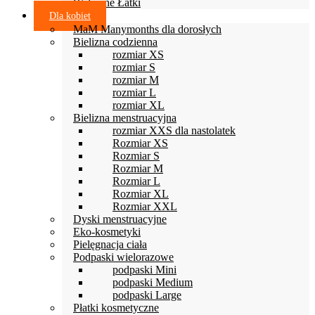
Wełniane Łatki
Dla kobiet
MaM Manymonths dla dorosłych
Bielizna codzienna
rozmiar XS
rozmiar S
rozmiar M
rozmiar L
rozmiar XL
Bielizna menstruacyjna
rozmiar XXS dla nastolatek
Rozmiar XS
Rozmiar S
Rozmiar M
Rozmiar L
Rozmiar XL
Rozmiar XXL
Dyski menstruacyjne
Eko-kosmetyki
Pielęgnacja ciała
Podpaski wielorazowe
podpaski Mini
podpaski Medium
podpaski Large
Płatki kosmetyczne