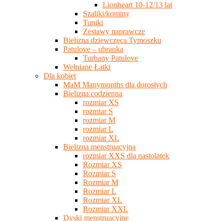
Lionheart 10-12/13 lat
Szaliki/kominy
Tuniki
Zestawy naprawcze
Bielizna dziewczęca Tymoszku
Patulove – ubranka
Turbany Patulove
Wełniane Łatki
Dla kobiet
MaM Manymonths dla dorosłych
Bielizna codzienna
rozmiar XS
rozmiar S
rozmiar M
rozmiar L
rozmiar XL
Bielizna menstruacyjna
rozmiar XXS dla nastolatek
Rozmiar XS
Rozmiar S
Rozmiar M
Rozmiar L
Rozmiar XL
Rozmiar XXL
Dyski menstruacyjne