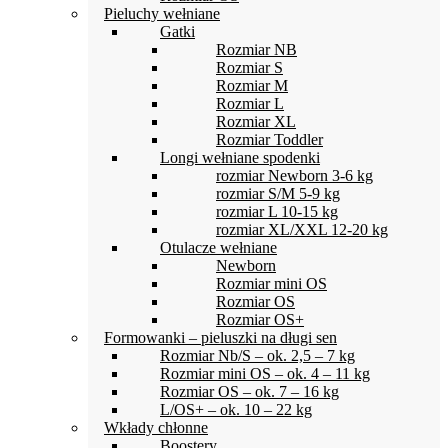
Pieluchy wełniane
Gatki
Rozmiar NB
Rozmiar S
Rozmiar M
Rozmiar L
Rozmiar XL
Rozmiar Toddler
Longi wełniane spodenki
rozmiar Newborn 3-6 kg
rozmiar S/M 5-9 kg
rozmiar L 10-15 kg
rozmiar XL/XXL 12-20 kg
Otulacze wełniane
Newborn
Rozmiar mini OS
Rozmiar OS
Rozmiar OS+
Formowanki – pieluszki na długi sen
Rozmiar Nb/S – ok. 2,5 – 7 kg
Rozmiar mini OS – ok. 4 – 11 kg
Rozmiar OS – ok. 7 – 16 kg
L/OS+ – ok. 10 – 22 kg
Wkłady chłonne
Boostery