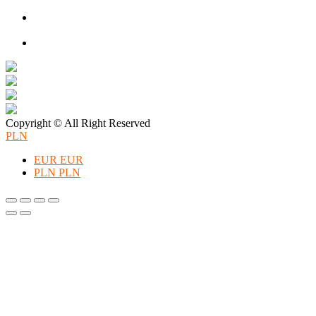
ManyMonths zmienia zimową garderobę
Patulove Merino Set: Ciepło i styl przez cały rok: Odkryj moc
zestawów merino Patulove dla Twojego dziecka!
Pieluchy wielorazowe: jak zacząć tanio i oszczędzać na lata?
Copyright © All Right Reserved
PLN
EUR
EUR
PLN
PLN