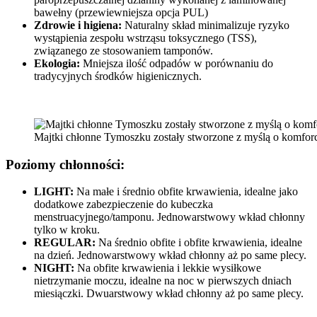
bawełny (przewiewniejsza opcja PUL)
Zdrowie i higiena:
Naturalny skład minimalizuje ryzyko
wystąpienia zespołu wstrząsu toksycznego (TSS),
związanego ze stosowaniem tamponów.
Ekologia:
Mniejsza ilość odpadów w porównaniu do
tradycyjnych środków higienicznych.
Majtki chłonne Tymoszku zostały stworzone z myślą o komforc
Poziomy chłonności:
LIGHT:
Na małe i średnio obfite krwawienia, idealne jako
dodatkowe zabezpieczenie do kubeczka
menstruacyjnego/tamponu. Jednowarstwowy wkład chłonny
tylko w kroku.
REGULAR:
Na średnio obfite i obfite krwawienia, idealne
na dzień. Jednowarstwowy wkład chłonny aż po same plecy.
NIGHT:
Na obfite krwawienia i lekkie wysiłkowe
nietrzymanie moczu, idealne na noc w pierwszych dniach
miesiączki. Dwuarstwowy wkład chłonny aż po same plecy.