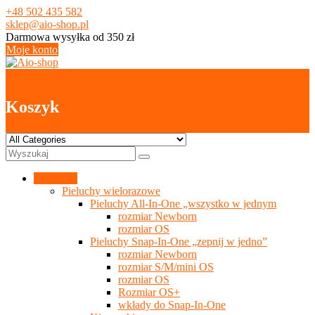
Skip
+48 502 435 582
to
sklep@aio-shop.pl
content
Darmowa wysyłka od 350 zł
Moje konto
0
Koszyk
Kategorie
Pieluchy wielorazowe
Pieluchy All-In-One „wszystko w jednym
rozmiar Newborn
rozmiar OS
Pieluchy Snap-In-One „zepnij w jedno”
rozmiar Newborn
rozmiar S/M/mini OS
rozmiar OS
Rozmiar OS+
wkłady do Snap-In-One