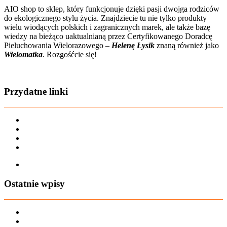
AIO shop to sklep, który funkcjonuje dzięki pasji dwojga rodziców
do ekologicznego stylu życia. Znajdziecie tu nie tylko produkty
wielu wiodących polskich i zagranicznych marek, ale także bazę
wiedzy na bieżąco uaktualnianą przez Certyfikowanego Doradcę
Pieluchowania Wielorazowego –
Helenę Łysik
znaną również jako
Wielomatka
. Rozgośćcie się!
Zobacz film o nas
Przydatne linki
Karta dużej rodziny
Regulamin sklepu
Regulamin Bonów Podarunkowych
Regulamin zwrotów
Zapisz się na AIO-shop Newsletter
Ostatnie wpisy
PREORDER Manymonths – czerwiec 2026
Manymonths Praktyczny przewodnik po ciepłej odzieży: Jak