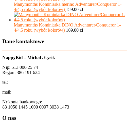
Manymonths Kominiarka merino Adventurer/Conqueror 1-
4/4,5 roku (wybór kolorów)
159.00
zł
Manymonths Kominiarka DINO Adventurer/Conqueror 1-
4/4,5 roku (wybór kolorów)
169.00
zł
Dane kontaktowe
NappyKid – MichaŁ Łysik
Nip: 513 006 25 74
Regon: 386 191 624
tel:
+48 502 435 582
mail:
sklep@aio-shop.pl
Nr konta bankowego:
83 1050 1445 1000 0097 3038 1473
O nas