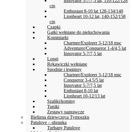
Innovator 5-7/7,5 lat, 110-122/128
cm
Enthusiast 8-10 lat 128-134/140
Lionheart 10-12 lat, 140-152/158
cm
Czapki
Gatki wełniane do pieluchowania
Kominiarki
Charmer/Explorer 3-12/18 msc
Adventurer/Conqueror 1-4/4,5 lat
Innovator 5-7/7,5 lat
Longi
Rękawiczki wełniane
Spodnie i legginsy
Charmer/Explorer 3-12/18 msc
Conqueror 3-4,5/5 lat
Innovator 5-7/7,5 lat
Enthusiast 8-10 lat
Lionheart 10-12/13 lat
Szaliki/kominy
Tuniki
Zestawy naprawcze
Bielizna dziewczęca Tymoszku
Patulove – ubranka
Turbany Patulove