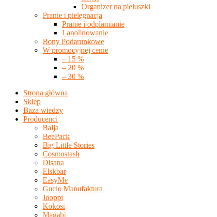
Organizer na pieluszki
Pranie i pielęgnacja
Pranie i odplamianie
Lanolinowanie
Bony Podarunkowe
W promocyjnej cenie
– 15 %
– 20 %
– 30 %
Strona główna
Sklep
Baza wiedzy
Producenci
Balja
BeePack
Big Little Stories
Cosmostash
Disana
Elskbar
EasyMe
Gucio Manufaktura
Jooppi
Kokosi
Magabi