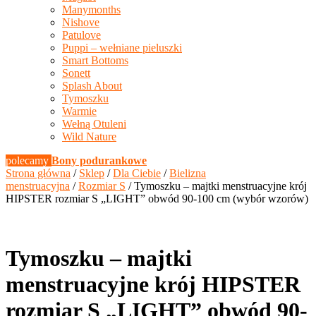
Manymonths
Nishove
Patulove
Puppi – wełniane pieluszki
Smart Bottoms
Sonett
Splash About
Tymoszku
Warmie
Wełną Otuleni
Wild Nature
polecamy
Bony podurankowe
Strona główna
/
Sklep
/
Dla Ciebie
/
Bielizna
menstruacyjna
/
Rozmiar S
/ Tymoszku – majtki menstruacyjne krój
HIPSTER rozmiar S „LIGHT” obwód 90-100 cm (wybór wzorów)
Tymoszku – majtki
menstruacyjne krój HIPSTER
rozmiar S „LIGHT” obwód 90-