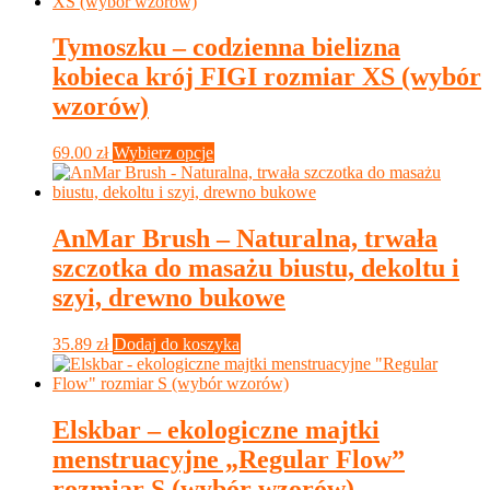
ma
wiele
wariantów.
Tymoszku – codzienna bielizna
Opcje
kobieca krój FIGI rozmiar XS (wybór
można
wybrać
wzorów)
na
stronie
Ten
69.00
zł
Wybierz opcje
produktu
produkt
ma
wiele
wariantów.
AnMar Brush – Naturalna, trwała
Opcje
szczotka do masażu biustu, dekoltu i
można
wybrać
szyi, drewno bukowe
na
stronie
35.89
zł
Dodaj do koszyka
produktu
Elskbar – ekologiczne majtki
menstruacyjne „Regular Flow”
rozmiar S (wybór wzorów)