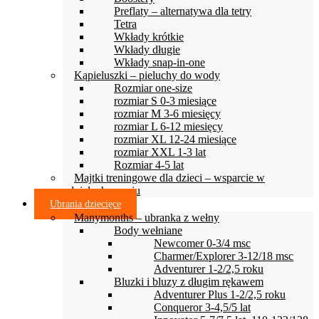
Preflaty – alternatywa dla tetry
Tetra
Wkłady krótkie
Wkłady długie
Wkłady snap-in-one
Kąpieluszki – pieluchy do wody
Rozmiar one-size
rozmiar S 0-3 miesiące
rozmiar M 3-6 miesięcy
rozmiar L 6-12 miesięcy
rozmiar XL 12-24 miesiące
rozmiar XXL 1-3 lat
Rozmiar 4-5 lat
Majtki treningowe dla dzieci – wsparcie w
odpieluchowaniu
Ubrania dziecięce
Manymonths – ubranka z wełny
Body wełniane
Newcomer 0-3/4 msc
Charmer/Explorer 3-12/18 msc
Adventurer 1-2/2,5 roku
Bluzki i bluzy z długim rękawem
Adventurer Plus 1-2/2,5 roku
Conqueror 3-4,5/5 lat