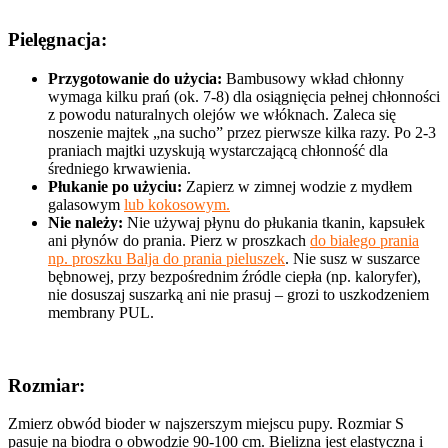
Pielęgnacja:
Przygotowanie do użycia:
Bambusowy wkład chłonny
wymaga kilku prań (ok. 7-8) dla osiągnięcia pełnej chłonności
z powodu naturalnych olejów we włóknach. Zaleca się
noszenie majtek „na sucho” przez pierwsze kilka razy. Po 2-3
praniach majtki uzyskują wystarczającą chłonność dla
średniego krwawienia.
Płukanie po użyciu:
Zapierz w zimnej wodzie z mydłem
galasowym
lub kokosowym.
Nie należy:
Nie używaj płynu do płukania tkanin, kapsułek
ani płynów do prania. Pierz w proszkach
do białego prania
np. proszku Balja do prania pieluszek
. Nie susz w suszarce
bębnowej, przy bezpośrednim źródle ciepła (np. kaloryfer),
nie dosuszaj suszarką ani nie prasuj – grozi to uszkodzeniem
membrany PUL.
Rozmiar:
Zmierz obwód bioder w najszerszym miejscu pupy. Rozmiar S
pasuje na biodra o obwodzie 90-100 cm. Bielizna jest elastyczna i