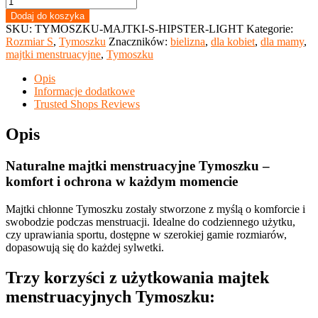
Tymoszku
Dodaj do koszyka
-
SKU:
TYMOSZKU-MAJTKI-S-HIPSTER-LIGHT
Kategorie:
majtki
Rozmiar S
,
Tymoszku
Znaczników:
bielizna
,
dla kobiet
,
dla mamy
,
menstruacyjne
majtki menstruacyjne
,
Tymoszku
krój
HIPSTER
Opis
rozmiar
Informacje dodatkowe
S
Trusted Shops Reviews
"LIGHT"
obwód
Opis
90-
100
Naturalne majtki menstruacyjne Tymoszku –
cm
(wybór
komfort i ochrona w każdym momencie
wzorów)
Majtki chłonne Tymoszku zostały stworzone z myślą o komforcie i
swobodzie podczas menstruacji. Idealne do codziennego użytku,
czy uprawiania sportu, dostępne w szerokiej gamie rozmiarów,
dopasowują się do każdej sylwetki.
Trzy korzyści z użytkowania majtek
menstruacyjnych Tymoszku: