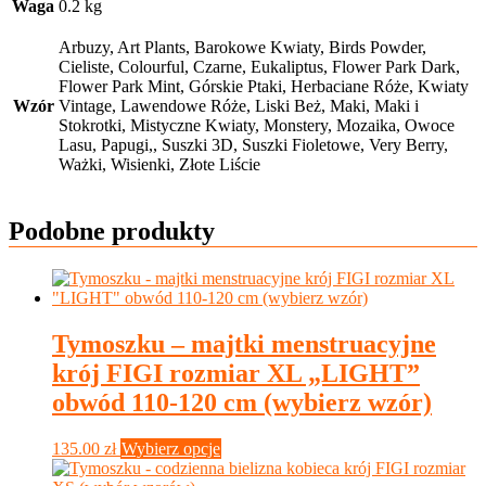
Waga
0.2 kg
Arbuzy, Art Plants, Barokowe Kwiaty, Birds Powder,
Cieliste, Colourful, Czarne, Eukaliptus, Flower Park Dark,
Flower Park Mint, Górskie Ptaki, Herbaciane Róże, Kwiaty
Wzór
Vintage, Lawendowe Róże, Liski Beż, Maki, Maki i
Stokrotki, Mistyczne Kwiaty, Monstery, Mozaika, Owoce
Lasu, Papugi,, Suszki 3D, Suszki Fioletowe, Very Berry,
Ważki, Wisienki, Złote Liście
Podobne produkty
Tymoszku – majtki menstruacyjne
krój FIGI rozmiar XL „LIGHT”
obwód 110-120 cm (wybierz wzór)
Ten
135.00
zł
Wybierz opcje
produkt