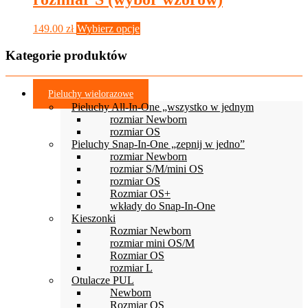
Ten
149.00
zł
Wybierz opcje
produkt
ma
Kategorie produktów
wiele
wariantów.
Opcje
Pieluchy wielorazowe
można
Pieluchy All-In-One „wszystko w jednym
wybrać
rozmiar Newborn
na
rozmiar OS
stronie
Pieluchy Snap-In-One „zepnij w jedno”
produktu
rozmiar Newborn
rozmiar S/M/mini OS
rozmiar OS
Rozmiar OS+
wkłady do Snap-In-One
Kieszonki
Rozmiar Newborn
rozmiar mini OS/M
Rozmiar OS
rozmiar L
Otulacze PUL
Newborn
Rozmiar OS