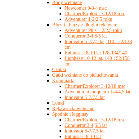
Body wełniane
Newcomer 0-3/4 msc
Charmer/Explorer 3-12/18 msc
Adventurer 1-2/2,5 roku
Bluzki i bluzy z długim rękawem
Adventurer Plus 1-2/2,5 roku
Conqueror 3-4,5/5 lat
Innovator 5-7/7,5 lat, 110-122/128
cm
Enthusiast 8-10 lat 128-134/140
Lionheart 10-12 lat, 140-152/158
cm
Czapki
Gatki wełniane do pieluchowania
Kominiarki
Charmer/Explorer 3-12/18 msc
Adventurer/Conqueror 1-4/4,5 lat
Innovator 5-7/7,5 lat
Longi
Rękawiczki wełniane
Spodnie i legginsy
Charmer/Explorer 3-12/18 msc
Conqueror 3-4,5/5 lat
Innovator 5-7/7,5 lat
Enthusiast 8-10 lat