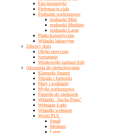
Eko-kosmetyki
Pielęgnacja ciała
Podpaski wielorazowe
podpaski Mini
podpaski Medium
podpaski Large
Płatki kosmetyczne
Wkładki laktacyjne
Zdrowy dom
Olejki eteryczne
Sprzątanie
Woskowijki zamiast folii
Akcesoria do pieluchowania
Klamerki Snappi
Śliniaki i fartuszki
Maty i podkłady
Myjki wielorazowe
Papierki do pieluszek
Wkładki „Sucha Pupa”
Wełniane Łatki
Wkładki wełniane
Worki PUL
Small
Medium
Large