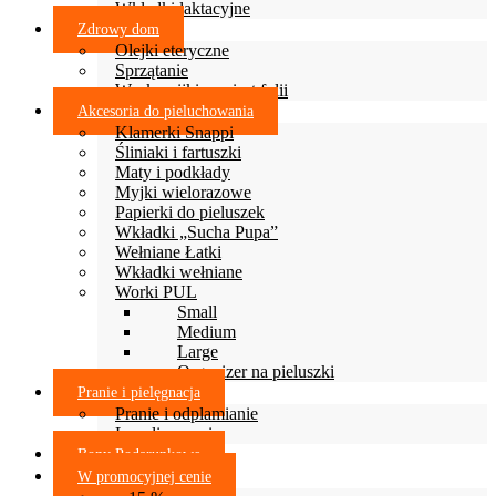
Wkładki laktacyjne
Zdrowy dom
Olejki eteryczne
Sprzątanie
Woskowijki zamiast folii
Akcesoria do pieluchowania
Klamerki Snappi
Śliniaki i fartuszki
Maty i podkłady
Myjki wielorazowe
Papierki do pieluszek
Wkładki „Sucha Pupa”
Wełniane Łatki
Wkładki wełniane
Worki PUL
Small
Medium
Large
Organizer na pieluszki
Pranie i pielęgnacja
Pranie i odplamianie
Lanolinowanie
Bony Podarunkowe
W promocyjnej cenie