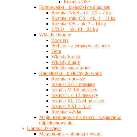
Rozmiar OS+
Formowanki – pieluszki na długi sen
Rozmiar Nb/S – ok. 2,5 – 7 kg
Rozmiar mini OS – ok. 4 – 11 kg
Rozmiar OS – ok. 7 – 16 kg
L/OS+ – ok. 10 – 22 kg
Wkłady chłonne
Boostery
Preflaty – alternatywa dla tetry
Tetra
Wkłady krótkie
Wkłady długie
Wkłady snap-in-one
Kąpieluszki – pieluchy do wody
Rozmiar one-size
rozmiar S 0-3 miesiące
rozmiar M 3-6 miesięcy
rozmiar L 6-12 miesięcy
rozmiar XL 12-24 miesiące
rozmiar XXL 1-3 lat
Rozmiar 4-5 lat
Majtki treningowe dla dzieci – wsparcie w
odpieluchowaniu
Ubrania dziecięce
Manymonths – ubranka z wełny