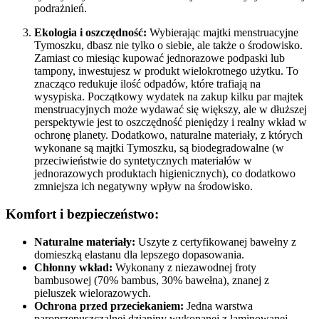
podrażnień.
Ekologia i oszczędność:
Wybierając majtki menstruacyjne
Tymoszku, dbasz nie tylko o siebie, ale także o środowisko.
Zamiast co miesiąc kupować jednorazowe podpaski lub
tampony, inwestujesz w produkt wielokrotnego użytku. To
znacząco redukuje ilość odpadów, które trafiają na
wysypiska. Początkowy wydatek na zakup kilku par majtek
menstruacyjnych może wydawać się większy, ale w dłuższej
perspektywie jest to oszczędność pieniędzy i realny wkład w
ochronę planety. Dodatkowo, naturalne materiały, z których
wykonane są majtki Tymoszku, są biodegradowalne (w
przeciwieństwie do syntetycznych materiałów w
jednorazowych produktach higienicznych), co dodatkowo
zmniejsza ich negatywny wpływ na środowisko.
Komfort i bezpieczeństwo:
Naturalne materiały:
Uszyte z certyfikowanej bawełny z
domieszką elastanu dla lepszego dopasowania.
Chłonny wkład:
Wykonany z niezawodnej froty
bambusowej (70% bambus, 30% bawełna), znanej z
pieluszek wielorazowych.
Ochrona przed przeciekaniem:
Jedna warstwa
paroprzepuszczalnej dzianiny wykonanej z laminowanej