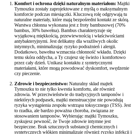
Komfort i ochrona dzięki naturalnym materiałom:
Majtki
Tymoszku zostały zaprojektowane z myślą o maksymalnym
komforcie podczas miesiączki. Kluczową rolę odgrywają tu
naturalne materiały, które mają bezpośredni kontakt ze skórą.
Warstwa chłonna wykonana jest z froty bambusowej (70%
bambus, 30% bawełna). Bambus charakteryzuje się
wyjątkową miękkością, przewiewnością i właściwościami
antybakteryjnymi. Jest delikatny dla wrażliwych okolic
intymnych, minimalizując ryzyko podrażnień i alergii.
Dodatkowo, bawełna wzmacnia chłonność wkładu. Dzięki
temu skóra oddycha, a Ty czujesz się świeżo i komfortowo
przez cały dzień. Unikasz kontaktu z syntetycznymi
materiałami, które mogą powodować dyskomfort, swędzenie
czy pieczenie.
Zdrowie i bezpieczeństwo:
Naturalny skład majtek
Tymoszku to nie tylko kwestia komfortu, ale również
zdrowia. W przeciwieństwie do tradycyjnych tamponów i
niektórych podpasek, majtki menstruacyjne nie powodują
ryzyka wystąpienia zespołu wstrząsu toksycznego (TSS). Jest
to rzadka, ale bardzo poważna choroba, związana ze
stosowaniem tamponów. Wybierając majtki Tymoszku,
zyskujesz pewność, że Twoje zdrowie intymne jest
bezpieczne. Brak sztucznych substancji chemicznych i
syntetycznych włókien minimalizuje również ryzyko infekcji i