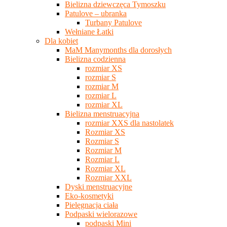
Bielizna dziewczęca Tymoszku
Patulove – ubranka
Turbany Patulove
Wełniane Łatki
Dla kobiet
MaM Manymonths dla dorosłych
Bielizna codzienna
rozmiar XS
rozmiar S
rozmiar M
rozmiar L
rozmiar XL
Bielizna menstruacyjna
rozmiar XXS dla nastolatek
Rozmiar XS
Rozmiar S
Rozmiar M
Rozmiar L
Rozmiar XL
Rozmiar XXL
Dyski menstruacyjne
Eko-kosmetyki
Pielęgnacja ciała
Podpaski wielorazowe
podpaski Mini