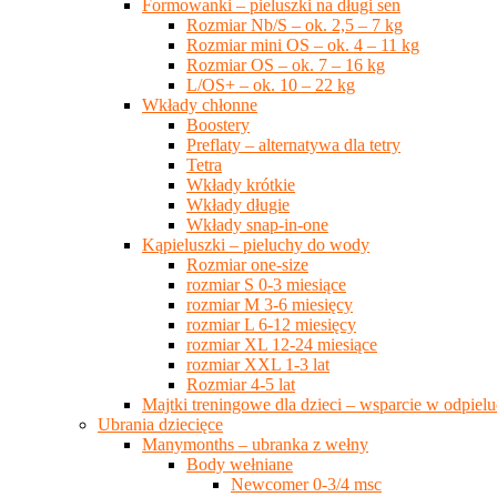
Formowanki – pieluszki na długi sen
Rozmiar Nb/S – ok. 2,5 – 7 kg
Rozmiar mini OS – ok. 4 – 11 kg
Rozmiar OS – ok. 7 – 16 kg
L/OS+ – ok. 10 – 22 kg
Wkłady chłonne
Boostery
Preflaty – alternatywa dla tetry
Tetra
Wkłady krótkie
Wkłady długie
Wkłady snap-in-one
Kąpieluszki – pieluchy do wody
Rozmiar one-size
rozmiar S 0-3 miesiące
rozmiar M 3-6 miesięcy
rozmiar L 6-12 miesięcy
rozmiar XL 12-24 miesiące
rozmiar XXL 1-3 lat
Rozmiar 4-5 lat
Majtki treningowe dla dzieci – wsparcie w odpie
Ubrania dziecięce
Manymonths – ubranka z wełny
Body wełniane
Newcomer 0-3/4 msc