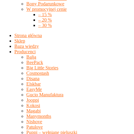
Bony Podarunkowe
W promocyjnej cenie
– 15 %
– 20 %
– 30 %
Strona główna
Sklep
Baza wiedzy
Producenci
Balja
BeePack
Big Little Stories
Cosmostash
Disana
Elskbar
EasyMe
Gucio Manufaktura
Jooppi
Kokosi
Magabi
Manymonths
Nishove
Patulove
Puppi – wełniane pieluszki