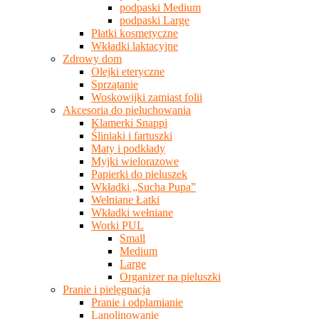
podpaski Medium
podpaski Large
Płatki kosmetyczne
Wkładki laktacyjne
Zdrowy dom
Olejki eteryczne
Sprzątanie
Woskowijki zamiast folii
Akcesoria do pieluchowania
Klamerki Snappi
Śliniaki i fartuszki
Maty i podkłady
Myjki wielorazowe
Papierki do pieluszek
Wkładki „Sucha Pupa”
Wełniane Łatki
Wkładki wełniane
Worki PUL
Small
Medium
Large
Organizer na pieluszki
Pranie i pielęgnacja
Pranie i odplamianie
Lanolinowanie