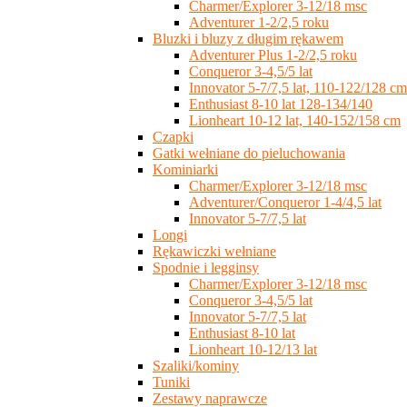
Charmer/Explorer 3-12/18 msc
Adventurer 1-2/2,5 roku
Bluzki i bluzy z długim rękawem
Adventurer Plus 1-2/2,5 roku
Conqueror 3-4,5/5 lat
Innovator 5-7/7,5 lat, 110-122/128 cm
Enthusiast 8-10 lat 128-134/140
Lionheart 10-12 lat, 140-152/158 cm
Czapki
Gatki wełniane do pieluchowania
Kominiarki
Charmer/Explorer 3-12/18 msc
Adventurer/Conqueror 1-4/4,5 lat
Innovator 5-7/7,5 lat
Longi
Rękawiczki wełniane
Spodnie i legginsy
Charmer/Explorer 3-12/18 msc
Conqueror 3-4,5/5 lat
Innovator 5-7/7,5 lat
Enthusiast 8-10 lat
Lionheart 10-12/13 lat
Szaliki/kominy
Tuniki
Zestawy naprawcze