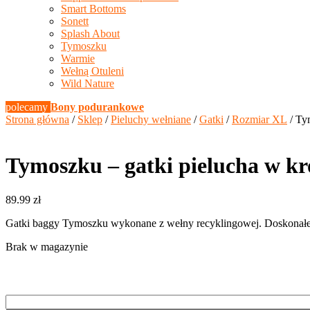
Smart Bottoms
Sonett
Splash About
Tymoszku
Warmie
Wełną Otuleni
Wild Nature
polecamy
Bony podurankowe
Strona główna
/
Sklep
/
Pieluchy wełniane
/
Gatki
/
Rozmiar XL
/ Ty
Tymoszku – gatki pielucha w k
89.99
zł
Gatki baggy Tymoszku wykonane z wełny recyklingowej. Doskonałe w
Brak w magazynie