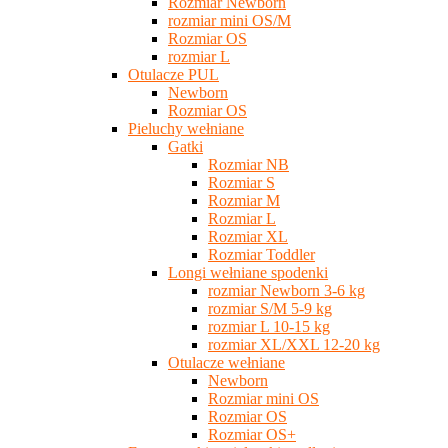
Rozmiar Newborn
rozmiar mini OS/M
Rozmiar OS
rozmiar L
Otulacze PUL
Newborn
Rozmiar OS
Pieluchy wełniane
Gatki
Rozmiar NB
Rozmiar S
Rozmiar M
Rozmiar L
Rozmiar XL
Rozmiar Toddler
Longi wełniane spodenki
rozmiar Newborn 3-6 kg
rozmiar S/M 5-9 kg
rozmiar L 10-15 kg
rozmiar XL/XXL 12-20 kg
Otulacze wełniane
Newborn
Rozmiar mini OS
Rozmiar OS
Rozmiar OS+