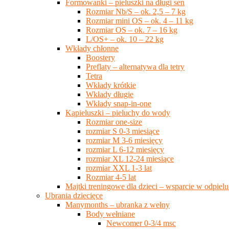
Formowanki – pieluszki na długi sen
Rozmiar Nb/S – ok. 2,5 – 7 kg
Rozmiar mini OS – ok. 4 – 11 kg
Rozmiar OS – ok. 7 – 16 kg
L/OS+ – ok. 10 – 22 kg
Wkłady chłonne
Boostery
Preflaty – alternatywa dla tetry
Tetra
Wkłady krótkie
Wkłady długie
Wkłady snap-in-one
Kąpieluszki – pieluchy do wody
Rozmiar one-size
rozmiar S 0-3 miesiące
rozmiar M 3-6 miesięcy
rozmiar L 6-12 miesięcy
rozmiar XL 12-24 miesiące
rozmiar XXL 1-3 lat
Rozmiar 4-5 lat
Majtki treningowe dla dzieci – wsparcie w odpie
Ubrania dziecięce
Manymonths – ubranka z wełny
Body wełniane
Newcomer 0-3/4 msc