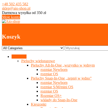
Skip
+48 502 435 582
to
sklep@aio-shop.pl
content
Darmowa wysyłka od 350 zł
Moje konto
0
Koszyk
Kategorie
Pieluchy wielorazowe
Pieluchy All-In-One „wszystko w jednym
rozmiar Newborn
rozmiar OS
Pieluchy Snap-In-One „zepnij w jedno”
rozmiar Newborn
rozmiar S/M/mini OS
rozmiar OS
Rozmiar OS+
wkłady do Snap-In-One
Kieszonki