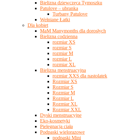
Bielizna dziewczęca Tymoszku
Patulove – ubranka
Turbany Patulove
Wełniane Łatki
Dla kobiet
MaM Manymonths dla dorosłych
Bielizna codzienna
rozmiar XS
rozmiar S
rozmiar M
rozmiar L
rozmiar XL
Bielizna menstruacyjna
rozmiar XXS dla nastolatek
Rozmiar XS
Rozmiar S
Rozmiar M
Rozmiar L
Rozmiar XL
Rozmiar XXL
Dyski menstruacyjne
Eko-kosmetyki
Pielęgnacja ciała
Podpaski wielorazowe
podpaski Mini