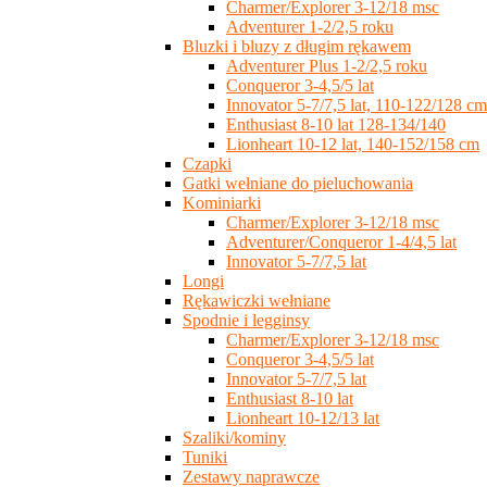
Charmer/Explorer 3-12/18 msc
Adventurer 1-2/2,5 roku
Bluzki i bluzy z długim rękawem
Adventurer Plus 1-2/2,5 roku
Conqueror 3-4,5/5 lat
Innovator 5-7/7,5 lat, 110-122/128 cm
Enthusiast 8-10 lat 128-134/140
Lionheart 10-12 lat, 140-152/158 cm
Czapki
Gatki wełniane do pieluchowania
Kominiarki
Charmer/Explorer 3-12/18 msc
Adventurer/Conqueror 1-4/4,5 lat
Innovator 5-7/7,5 lat
Longi
Rękawiczki wełniane
Spodnie i legginsy
Charmer/Explorer 3-12/18 msc
Conqueror 3-4,5/5 lat
Innovator 5-7/7,5 lat
Enthusiast 8-10 lat
Lionheart 10-12/13 lat
Szaliki/kominy
Tuniki
Zestawy naprawcze