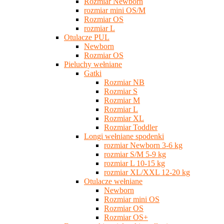
Rozmiar Newborn
rozmiar mini OS/M
Rozmiar OS
rozmiar L
Otulacze PUL
Newborn
Rozmiar OS
Pieluchy wełniane
Gatki
Rozmiar NB
Rozmiar S
Rozmiar M
Rozmiar L
Rozmiar XL
Rozmiar Toddler
Longi wełniane spodenki
rozmiar Newborn 3-6 kg
rozmiar S/M 5-9 kg
rozmiar L 10-15 kg
rozmiar XL/XXL 12-20 kg
Otulacze wełniane
Newborn
Rozmiar mini OS
Rozmiar OS
Rozmiar OS+