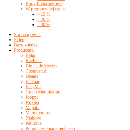
Bony Podarunkowe
W promocyjnej cenie
– 15 %
– 20 %
– 30 %
Strona główna
Sklep
Baza wiedzy
Producenci
Balja
BeePack
Big Little Stories
Cosmostash
Disana
Elskbar
EasyMe
Gucio Manufaktura
Jooppi
Kokosi
Magabi
Manymonths
Nishove
Patulove
Puppi – wełniane pieluszki