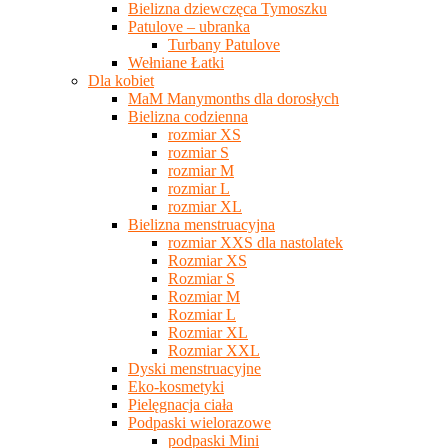
Bielizna dziewczęca Tymoszku
Patulove – ubranka
Turbany Patulove
Wełniane Łatki
Dla kobiet
MaM Manymonths dla dorosłych
Bielizna codzienna
rozmiar XS
rozmiar S
rozmiar M
rozmiar L
rozmiar XL
Bielizna menstruacyjna
rozmiar XXS dla nastolatek
Rozmiar XS
Rozmiar S
Rozmiar M
Rozmiar L
Rozmiar XL
Rozmiar XXL
Dyski menstruacyjne
Eko-kosmetyki
Pielęgnacja ciała
Podpaski wielorazowe
podpaski Mini