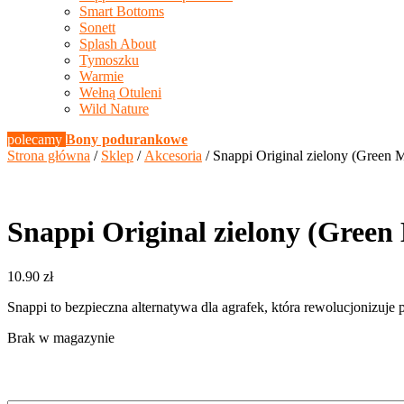
Smart Bottoms
Sonett
Splash About
Tymoszku
Warmie
Wełną Otuleni
Wild Nature
polecamy
Bony podurankowe
Strona główna
/
Sklep
/
Akcesoria
/ Snappi Original zielony (Green 
Snappi Original zielony (Green
10.90
zł
Snappi to bezpieczna alternatywa dla agrafek, która rewolucjonizuj
Brak w magazynie