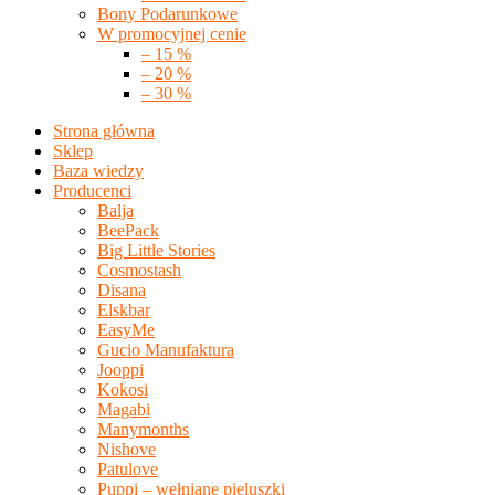
Bony Podarunkowe
W promocyjnej cenie
– 15 %
– 20 %
– 30 %
Strona główna
Sklep
Baza wiedzy
Producenci
Balja
BeePack
Big Little Stories
Cosmostash
Disana
Elskbar
EasyMe
Gucio Manufaktura
Jooppi
Kokosi
Magabi
Manymonths
Nishove
Patulove
Puppi – wełniane pieluszki