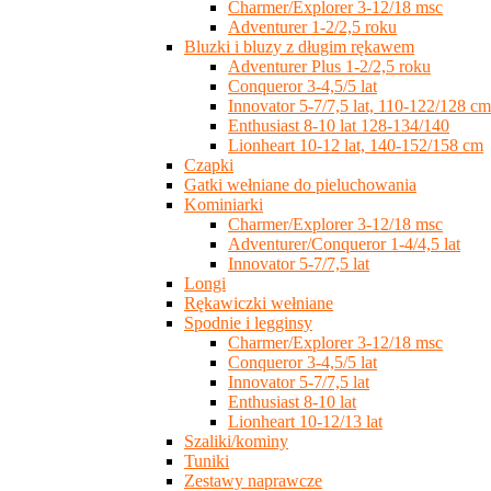
Charmer/Explorer 3-12/18 msc
Adventurer 1-2/2,5 roku
Bluzki i bluzy z długim rękawem
Adventurer Plus 1-2/2,5 roku
Conqueror 3-4,5/5 lat
Innovator 5-7/7,5 lat, 110-122/128 cm
Enthusiast 8-10 lat 128-134/140
Lionheart 10-12 lat, 140-152/158 cm
Czapki
Gatki wełniane do pieluchowania
Kominiarki
Charmer/Explorer 3-12/18 msc
Adventurer/Conqueror 1-4/4,5 lat
Innovator 5-7/7,5 lat
Longi
Rękawiczki wełniane
Spodnie i legginsy
Charmer/Explorer 3-12/18 msc
Conqueror 3-4,5/5 lat
Innovator 5-7/7,5 lat
Enthusiast 8-10 lat
Lionheart 10-12/13 lat
Szaliki/kominy
Tuniki
Zestawy naprawcze