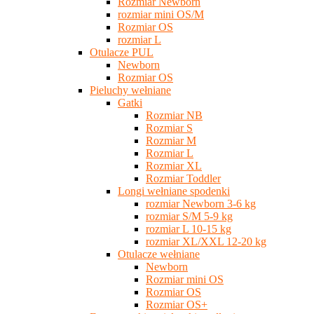
Rozmiar Newborn
rozmiar mini OS/M
Rozmiar OS
rozmiar L
Otulacze PUL
Newborn
Rozmiar OS
Pieluchy wełniane
Gatki
Rozmiar NB
Rozmiar S
Rozmiar M
Rozmiar L
Rozmiar XL
Rozmiar Toddler
Longi wełniane spodenki
rozmiar Newborn 3-6 kg
rozmiar S/M 5-9 kg
rozmiar L 10-15 kg
rozmiar XL/XXL 12-20 kg
Otulacze wełniane
Newborn
Rozmiar mini OS
Rozmiar OS
Rozmiar OS+