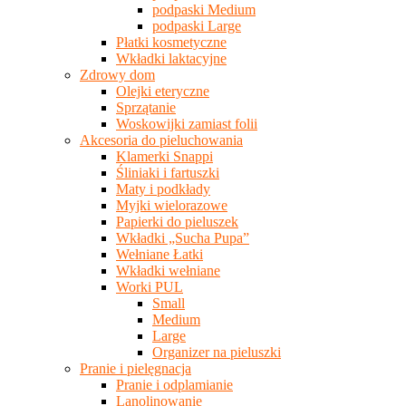
podpaski Medium
podpaski Large
Płatki kosmetyczne
Wkładki laktacyjne
Zdrowy dom
Olejki eteryczne
Sprzątanie
Woskowijki zamiast folii
Akcesoria do pieluchowania
Klamerki Snappi
Śliniaki i fartuszki
Maty i podkłady
Myjki wielorazowe
Papierki do pieluszek
Wkładki „Sucha Pupa”
Wełniane Łatki
Wkładki wełniane
Worki PUL
Small
Medium
Large
Organizer na pieluszki
Pranie i pielęgnacja
Pranie i odplamianie
Lanolinowanie