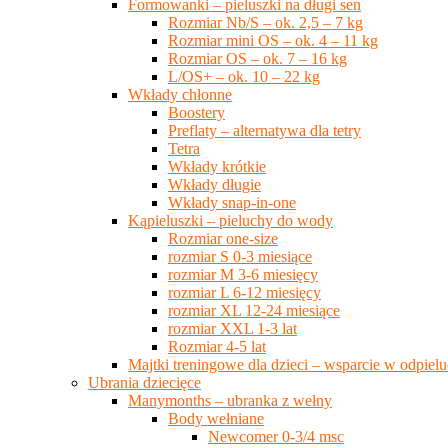
Formowanki – pieluszki na długi sen
Rozmiar Nb/S – ok. 2,5 – 7 kg
Rozmiar mini OS – ok. 4 – 11 kg
Rozmiar OS – ok. 7 – 16 kg
L/OS+ – ok. 10 – 22 kg
Wkłady chłonne
Boostery
Preflaty – alternatywa dla tetry
Tetra
Wkłady krótkie
Wkłady długie
Wkłady snap-in-one
Kąpieluszki – pieluchy do wody
Rozmiar one-size
rozmiar S 0-3 miesiące
rozmiar M 3-6 miesięcy
rozmiar L 6-12 miesięcy
rozmiar XL 12-24 miesiące
rozmiar XXL 1-3 lat
Rozmiar 4-5 lat
Majtki treningowe dla dzieci – wsparcie w odpie
Ubrania dziecięce
Manymonths – ubranka z wełny
Body wełniane
Newcomer 0-3/4 msc