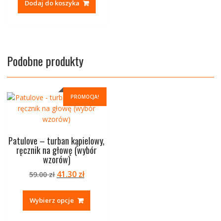
Dodaj do koszyka
Podobne produkty
PROMOCJA!
Patulove – turban kąpielowy,
ręcznik na głowę (wybór
wzorów)
Pierwotna
Aktualna
41.30
zł
59.00
zł
cena
cena
Ten
wynosiła:
wynosi:
produkt
Wybierz opcje
59.00 zł.
41.30 zł.
ma