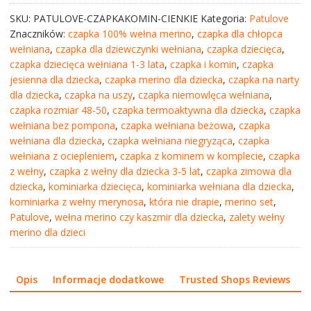
SKU:
PATULOVE-CZAPKAKOMIN-CIENKIE
Kategoria:
Patulove
Znaczników:
czapka 100% wełna merino
,
czapka dla chłopca
wełniana
,
czapka dla dziewczynki wełniana
,
czapka dziecięca
,
czapka dziecięca wełniana 1-3 lata
,
czapka i komin
,
czapka
jesienna dla dziecka
,
czapka merino dla dziecka
,
czapka na narty
dla dziecka
,
czapka na uszy
,
czapka niemowlęca wełniana
,
czapka rozmiar 48-50
,
czapka termoaktywna dla dziecka
,
czapka
wełniana bez pompona
,
czapka wełniana beżowa
,
czapka
wełniana dla dziecka
,
czapka wełniana niegryząca
,
czapka
wełniana z ociepleniem
,
czapka z kominem w komplecie
,
czapka
z wełny
,
czapka z wełny dla dziecka 3-5 lat
,
czapka zimowa dla
dziecka
,
kominiarka dziecięca
,
kominiarka wełniana dla dziecka
,
kominiarka z wełny merynosa
,
która nie drapie
,
merino set
,
Patulove
,
wełna merino czy kaszmir dla dziecka
,
zalety wełny
merino dla dzieci
Opis
Informacje dodatkowe
Trusted Shops Reviews