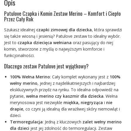
Opis
Patulove Czapka i Komin Zestaw Merino – Komfort i Ciepło
Przez Cały Rok
Szukasz idealnej
czapki zimowej dla dziecka
, która sprawdzi
się także wiosną i jesienią? Patulove zestaw to idealny wybór.
Jest to
czapka dziecięca wełniana
oraz pasujący do niej
komin, stworzone z myślą o najwyższym komforcie i
funkcjonalności.
Dlaczego zestaw Patulove jest wyjątkowy?
100% Wełna Merino
: Cały komplet wykonany jest z
100%
wełny merino
, jednej z najdelikatniejszych i najbardziej
ekskluzywnych przędz na rynku. To idealna odpowiedź na
pytanie,
wełna merino czy kaszmir dla dziecka
. Wełna
merynosowa jest niezwykle
miękka, niegryząca
i
nie
drapie
, co czyni ją idealną dla wrażliwej skóry niemowląt i
dzieci.
Termoregulacja
: Jedną z kluczowych
zalet wełny merino
dla dzieci
jest jej zdolność do termoregulacji. Zestaw