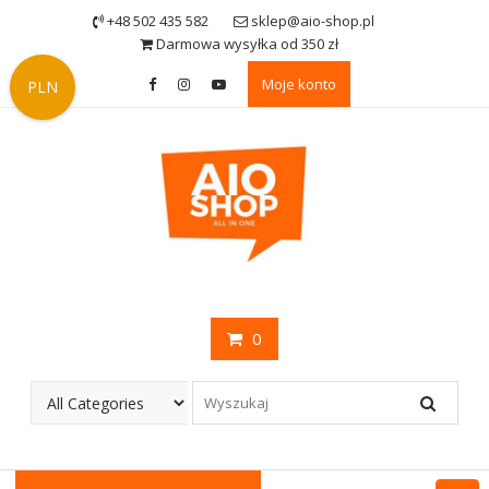
Skip
+48 502 435 582
sklep@aio-shop.pl
to
Darmowa wysyłka od 350 zł
content
Moje konto
PLN
0