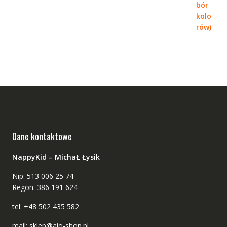
Dane kontaktowe
NappyKid – MichaŁ Łysik
Nip: 513 006 25 74
Regon: 386 191 624
tel:
+48 502 435 582
mail:
sklep@aio-shop.pl