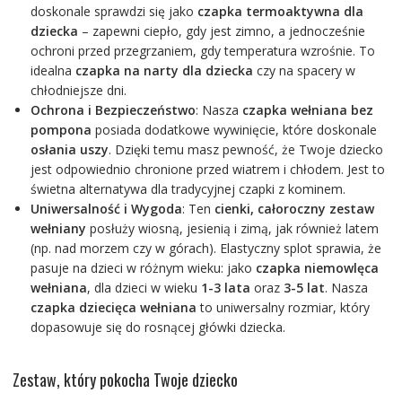
doskonale sprawdzi się jako
czapka termoaktywna dla
dziecka
– zapewni ciepło, gdy jest zimno, a jednocześnie
ochroni przed przegrzaniem, gdy temperatura wzrośnie. To
idealna
czapka na narty dla dziecka
czy na spacery w
chłodniejsze dni.
Ochrona i Bezpieczeństwo
: Nasza
czapka wełniana bez
pompona
posiada dodatkowe wywinięcie, które doskonale
osłania uszy
. Dzięki temu masz pewność, że Twoje dziecko
jest odpowiednio chronione przed wiatrem i chłodem. Jest to
świetna alternatywa dla tradycyjnej czapki z kominem.
Uniwersalność i Wygoda
: Ten
cienki, całoroczny zestaw
wełniany
posłuży wiosną, jesienią i zimą, jak również latem
(np. nad morzem czy w górach). Elastyczny splot sprawia, że
pasuje na dzieci w różnym wieku: jako
czapka niemowlęca
wełniana
, dla dzieci w wieku
1-3 lata
oraz
3-5 lat
. Nasza
czapka dziecięca wełniana
to uniwersalny rozmiar, który
dopasowuje się do rosnącej główki dziecka.
Zestaw, który pokocha Twoje dziecko