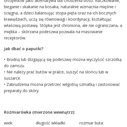
ortopedów jako alternatywa dla chodzenia boso. Raczkowanie,
bieganie i skakanie na bosaka, naturalnie wzmacnia mięśnie i
ścięgna, a dzieci balansując stopa-pięta oraz na ich bocznych
krawędziach, uczą się równowagi i koordynacji, kształtując
właściwą postawę. Stópka jest chroniona, ale nie ograniczana, a
miękka – skórzana podeszwa pozwala na masowanie
receptorów.
Jak dbać o paputki?
• Brudną lub ślizgającą się podeszwę można wyczyścić szczotką
do zamszu.
• Nie należy prać butów w pralce, suszyć na słońcu lub w
suszarce.
• Zabrudzenia można przetrzeć wilgotną szmatką i zastosować
preparaty do skóry.
Rozmiarówka (mierzone wewnątrz):
wiek: długość wkładki: rozmiar buta: