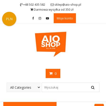
Skip
+48 502 435 582
sklep@aio-shop.pl
to
Darmowa wysyłka od 350 zł
content
Moje konto
PLN
0