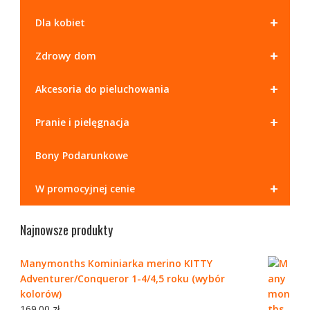
+
Dla kobiet
+
Zdrowy dom
+
Akcesoria do pieluchowania
+
Pranie i pielęgnacja
Bony Podarunkowe
+
W promocyjnej cenie
Najnowsze produkty
Manymonths Kominiarka merino KITTY
Adventurer/Conqueror 1-4/4,5 roku (wybór
kolorów)
169.00
zł