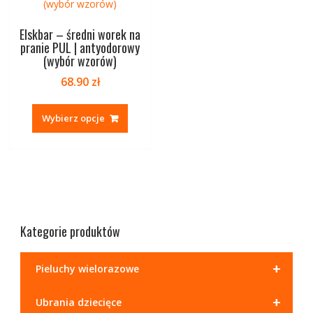
Elskbar – średni worek na
pranie PUL | antyodorowy
(wybór wzorów)
68.90
zł
Ten
produkt
Wybierz opcje
ma
wiele
wariantów.
Opcje
można
wybrać
na
Kategorie produktów
stronie
produktu
+
Pieluchy wielorazowe
+
Ubrania dziecięce