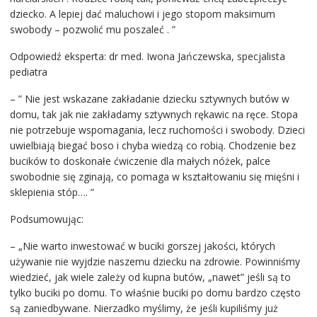
dziecko. A lepiej dać maluchowi i jego stopom maksimum
swobody – pozwolić mu poszaleć . ”
Odpowiedź eksperta: dr med. Iwona Jańczewska, specjalista
pediatra
– ” Nie jest wskazane zakładanie dziecku sztywnych butów w
domu, tak jak nie zakładamy sztywnych rękawic na ręce. Stopa
nie potrzebuje wspomagania, lecz ruchomości i swobody. Dzieci
uwielbiają biegać boso i chyba wiedzą co robią. Chodzenie bez
bucików to doskonałe ćwiczenie dla małych nóżek, palce
swobodnie się zginają, co pomaga w kształtowaniu się mięśni i
sklepienia stóp…. ”
Podsumowując:
– „Nie warto inwestować w buciki gorszej jakości, których
używanie nie wyjdzie naszemu dziecku na zdrowie. Powinniśmy
wiedzieć, jak wiele zależy od kupna butów, „nawet” jeśli są to
tylko buciki po domu. To właśnie buciki po domu bardzo często
są zaniedbywane. Nierzadko myślimy, że jeśli kupiliśmy już