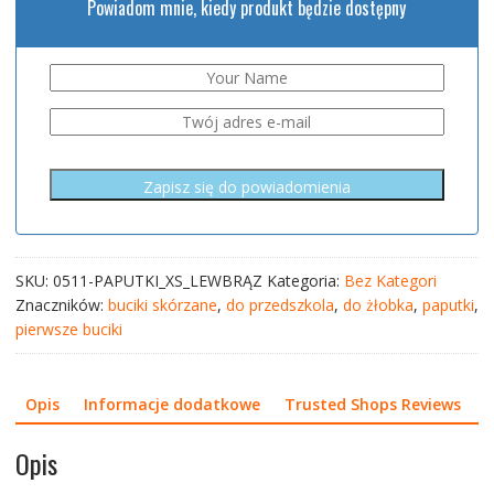
Powiadom mnie, kiedy produkt będzie dostępny
SKU:
0511-PAPUTKI_XS_LEWBRĄZ
Kategoria:
Bez Kategori
Znaczników:
buciki skórzane
,
do przedszkola
,
do żłobka
,
paputki
,
pierwsze buciki
Opis
Informacje dodatkowe
Trusted Shops Reviews
Opis