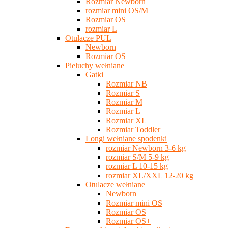
Rozmiar Newborn
rozmiar mini OS/M
Rozmiar OS
rozmiar L
Otulacze PUL
Newborn
Rozmiar OS
Pieluchy wełniane
Gatki
Rozmiar NB
Rozmiar S
Rozmiar M
Rozmiar L
Rozmiar XL
Rozmiar Toddler
Longi wełniane spodenki
rozmiar Newborn 3-6 kg
rozmiar S/M 5-9 kg
rozmiar L 10-15 kg
rozmiar XL/XXL 12-20 kg
Otulacze wełniane
Newborn
Rozmiar mini OS
Rozmiar OS
Rozmiar OS+