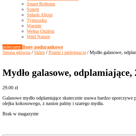
Smart Bottoms
Sonett
Splash About
Tymoszku
Warmie
Wełną Otuleni
Wild Nature
polecamy
Bony podurankowe
Strona główna
/
Sklep
/
Pranie i pielęgnacja
/ Mydło galasowe, odplam
Mydło galasowe, odplamiające, 
29.00
zł
Galasowe mydło odplamiające skutecznie usuwa bardzo uporczywe plamy
olejku kokosowego, z nasion palmy i szarego mydła.
Brak w magazynie