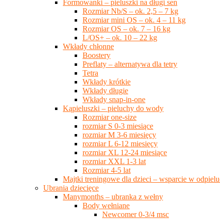
Formowanki – pieluszki na długi sen
Rozmiar Nb/S – ok. 2,5 – 7 kg
Rozmiar mini OS – ok. 4 – 11 kg
Rozmiar OS – ok. 7 – 16 kg
L/OS+ – ok. 10 – 22 kg
Wkłady chłonne
Boostery
Preflaty – alternatywa dla tetry
Tetra
Wkłady krótkie
Wkłady długie
Wkłady snap-in-one
Kąpieluszki – pieluchy do wody
Rozmiar one-size
rozmiar S 0-3 miesiące
rozmiar M 3-6 miesięcy
rozmiar L 6-12 miesięcy
rozmiar XL 12-24 miesiące
rozmiar XXL 1-3 lat
Rozmiar 4-5 lat
Majtki treningowe dla dzieci – wsparcie w odpie
Ubrania dziecięce
Manymonths – ubranka z wełny
Body wełniane
Newcomer 0-3/4 msc