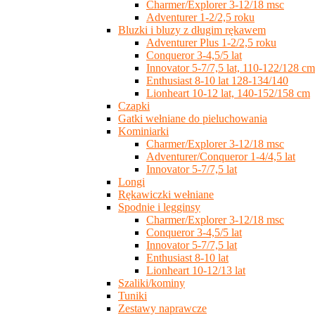
Charmer/Explorer 3-12/18 msc
Adventurer 1-2/2,5 roku
Bluzki i bluzy z długim rękawem
Adventurer Plus 1-2/2,5 roku
Conqueror 3-4,5/5 lat
Innovator 5-7/7,5 lat, 110-122/128 cm
Enthusiast 8-10 lat 128-134/140
Lionheart 10-12 lat, 140-152/158 cm
Czapki
Gatki wełniane do pieluchowania
Kominiarki
Charmer/Explorer 3-12/18 msc
Adventurer/Conqueror 1-4/4,5 lat
Innovator 5-7/7,5 lat
Longi
Rękawiczki wełniane
Spodnie i legginsy
Charmer/Explorer 3-12/18 msc
Conqueror 3-4,5/5 lat
Innovator 5-7/7,5 lat
Enthusiast 8-10 lat
Lionheart 10-12/13 lat
Szaliki/kominy
Tuniki
Zestawy naprawcze