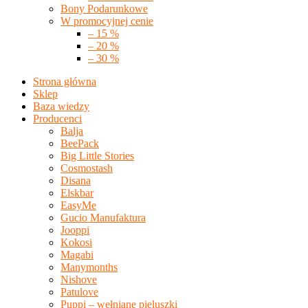
Bony Podarunkowe
W promocyjnej cenie
– 15 %
– 20 %
– 30 %
Strona główna
Sklep
Baza wiedzy
Producenci
Balja
BeePack
Big Little Stories
Cosmostash
Disana
Elskbar
EasyMe
Gucio Manufaktura
Jooppi
Kokosi
Magabi
Manymonths
Nishove
Patulove
Puppi – wełniane pieluszki