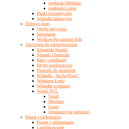
podpaski Medium
podpaski Large
Płatki kosmetyczne
Wkładki laktacyjne
Zdrowy dom
Olejki eteryczne
Sprzątanie
Woskowijki zamiast folii
Akcesoria do pieluchowania
Klamerki Snappi
Śliniaki i fartuszki
Maty i podkłady
Myjki wielorazowe
Papierki do pieluszek
Wkładki „Sucha Pupa”
Wełniane Łatki
Wkładki wełniane
Worki PUL
Small
Medium
Large
Organizer na pieluszki
Pranie i pielęgnacja
Pranie i odplamianie
Lanolinowanie