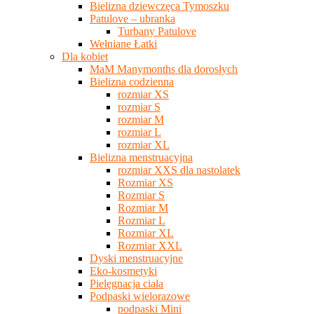
Bielizna dziewczęca Tymoszku
Patulove – ubranka
Turbany Patulove
Wełniane Łatki
Dla kobiet
MaM Manymonths dla dorosłych
Bielizna codzienna
rozmiar XS
rozmiar S
rozmiar M
rozmiar L
rozmiar XL
Bielizna menstruacyjna
rozmiar XXS dla nastolatek
Rozmiar XS
Rozmiar S
Rozmiar M
Rozmiar L
Rozmiar XL
Rozmiar XXL
Dyski menstruacyjne
Eko-kosmetyki
Pielęgnacja ciała
Podpaski wielorazowe
podpaski Mini