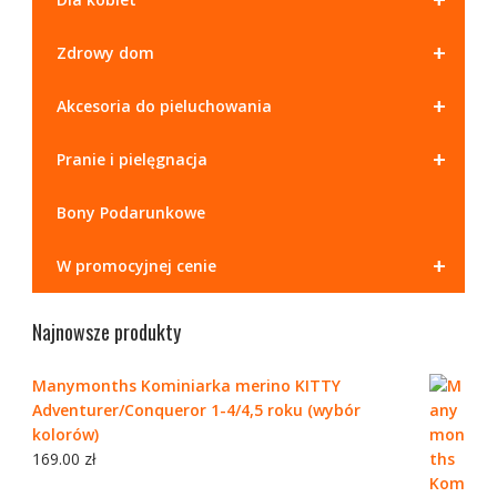
+
Zdrowy dom
+
Akcesoria do pieluchowania
+
Pranie i pielęgnacja
Bony Podarunkowe
+
W promocyjnej cenie
Najnowsze produkty
Manymonths Kominiarka merino KITTY
Adventurer/Conqueror 1-4/4,5 roku (wybór
kolorów)
169.00
zł