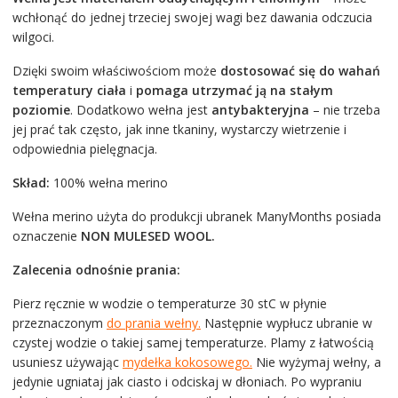
wchłonąć do jednej trzeciej swojej wagi bez dawania odczucia
wilgoci.
Dzięki swoim właściwościom może
dostosować się do wahań
temperatury ciała
i
pomaga utrzymać ją na stałym
poziomie
. Dodatkowo wełna jest
antybakteryjna
– nie trzeba
jej prać tak często, jak inne tkaniny, wystarczy wietrzenie i
odpowiednia pielęgnacja.
Skład:
100% wełna merino
Wełna merino użyta do produkcji ubranek ManyMonths posiada
oznaczenie
NON MULESED WOOL.
Zalecenia odnośnie prania:
Pierz ręcznie w wodzie o temperaturze 30 stC w płynie
przeznaczonym
do prania wełny.
Następnie wypłucz ubranie w
czystej wodzie o takiej samej temperaturze. Plamy z łatwością
usuniesz używając
mydełka kokosowego.
Nie wyżymaj wełny, a
jedynie ugniataj jak ciasto i odciskaj w dłoniach. Po wypraniu