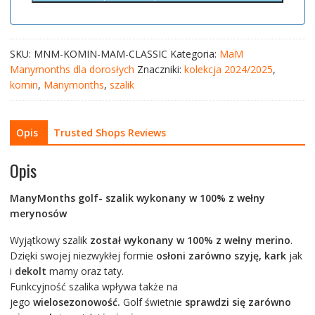
SKU:
MNM-KOMIN-MAM-CLASSIC
Kategoria:
MaM
Manymonths dla dorosłych
Znaczniki:
kolekcja 2024/2025
,
komin
,
Manymonths
,
szalik
Opis
Trusted Shops Reviews
Opis
ManyMonths golf- szalik wykonany w 100% z wełny
merynosów
Wyjątkowy szalik
został wykonany w 100% z wełny merino
.
Dzięki swojej niezwykłej formie
osłoni zarówno szyję, kark
jak
i
dekolt
mamy oraz taty.
Funkcyjność szalika wpływa także na
jego
wielosezonowość.
Golf świetnie
sprawdzi się zarówno