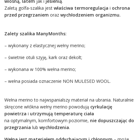
wiosną, latem
jak i
jesienią
.
Zaletą golfa-szalika jest
właściwa termoregulacja
i
ochrona
przed przegrzaniem
oraz
wychłodzeniem organizmu.
Zalety szalika ManyMonths:
– wykonany z elastycznej wełny merino;
– świetnie otuli szyję, kark oraz dekolt;
– wykonana w 100% wełna merino;
– wełna posiada oznaczenie NON MULESED WOOL.
Wełna merino to najwspanialszy materiał na ubrania. Naturalnie
skręcone włókna wełny merino powodują
cyrkulację
powietrza
i
utrzymują temperaturę ciała
na optymalnym, komfortowym poziomie,
nie dopuszczając do
przegrzania
lub
wychłodzenia
.
Wełna jest materiałem oddychającym i chłonnym
– może