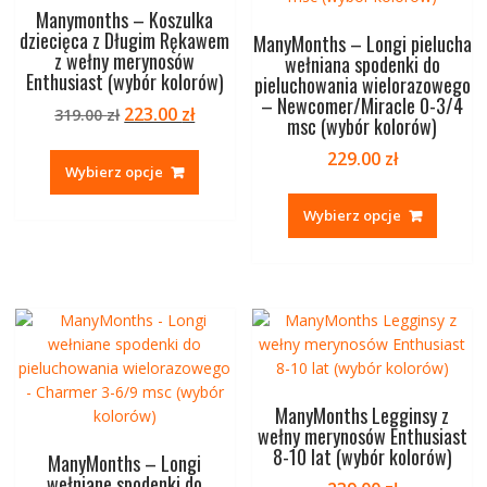
Manymonths – Koszulka
dziecięca z Długim Rękawem
ManyMonths – Longi pielucha
z wełny merynosów
wełniana spodenki do
Enthusiast (wybór kolorów)
pieluchowania wielorazowego
– Newcomer/Miracle 0-3/4
Pierwotna
Aktualna
223.00
zł
319.00
zł
msc (wybór kolorów)
cena
cena
Ten
229.00
zł
wynosiła:
wynosi:
produkt
Wybierz opcje
319.00 zł.
223.00 zł.
Ten
ma
produk
Wybierz opcje
wiele
ma
wariantów.
wiele
Opcje
warian
można
Opcje
wybrać
można
na
wybrać
stronie
na
produktu
stronie
ManyMonths Legginsy z
produk
wełny merynosów Enthusiast
8-10 lat (wybór kolorów)
ManyMonths – Longi
wełniane spodenki do