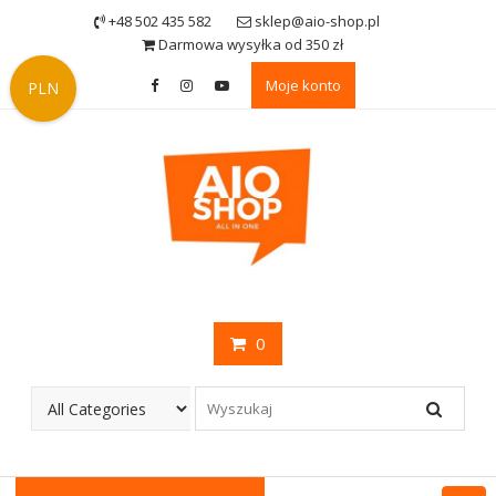
Skip
+48 502 435 582
sklep@aio-shop.pl
to
Darmowa wysyłka od 350 zł
content
Moje konto
PLN
0