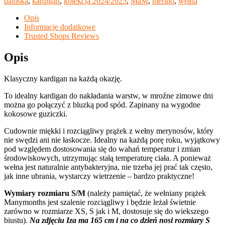
damska
,
kardigan
,
kolekcja 2024/2025
,
MaM
,
merino
,
wełna
Opis
Informacje dodatkowe
Trusted Shops Reviews
Opis
Klasyczny kardigan na każdą okazję.
To idealny kardigan do nakładania warstw, w mroźne zimowe dni
można go połączyć z bluzką pod spód. Zapinany na wygodne
kokosowe guziczki.
Cudownie miękki i rozciągliwy prążek z wełny merynosów, który
nie swędzi ani nie łaskocze. Idealny na każdą porę roku, wyjątkowy
pod względem dostosowania się do wahań temperatur i zmian
środowiskowych, utrzymując stałą temperaturę ciała. A ponieważ
wełna jest naturalnie antybakteryjna, nie trzeba jej prać tak często,
jak inne ubrania, wystarczy wietrzenie – bardzo praktyczne!
Wymiary rozmiaru S/M
(należy pamiętać, że wełniany prążek
Manymonths jest szalenie rozciągliwy i będzie leżał świetnie
zarówno w rozmiarze XS, S jak i M, dostosuje się do wiekszego
biustu).
Na zdjęciu Iza ma 165 cm i na co dzień nosi rozmiary S