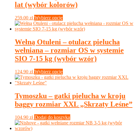
lat (wybór kolorów)
Ten
259.00
zł
Wybierz opcje
produkt
ma
wiele
wariantów.
Wełną Otuleni – otulacz pielucha
Opcje
wełniana – rozmiar OS w systemie
można
wybrać
SIO 7-15 kg (wybór wzór)
na
stronie
Ten
124.90
zł
Wybierz opcje
produktu
produkt
ma
wiele
wariantów.
Tymoszku – gatki pielucha w kroju
Opcje
baggy rozmiar XXL „Skrzaty Leśne”
można
wybrać
na
104.90
zł
Dodaj do koszyka
stronie
produktu