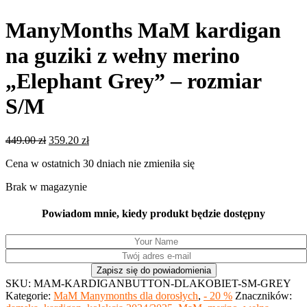
ManyMonths MaM kardigan
na guziki z wełny merino
„Elephant Grey” – rozmiar
S/M
Pierwotna
Aktualna
449.00
zł
359.20
zł
cena
cena
Cena w ostatnich 30 dniach nie zmieniła się
wynosiła:
wynosi:
449.00 zł.
359.20 zł.
Brak w magazynie
Powiadom mnie, kiedy produkt będzie dostępny
SKU:
MAM-KARDIGANBUTTON-DLAKOBIET-SM-GREY
Kategorie:
MaM Manymonths dla dorosłych
,
- 20 %
Znaczników: