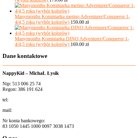
Manymonths Kominiarka merino Adventurer/Conqueror 1-
4/4,5 roku (wybór kolorów)
159.00
zł
Manymonths Kominiarka DINO Adventurer/Conqueror 1-
4/4,5 roku (wybór kolorów)
169.00
zł
Dane kontaktowe
NappyKid – MichaŁ Łysik
Nip: 513 006 25 74
Regon: 386 191 624
tel:
+48 502 435 582
mail:
sklep@aio-shop.pl
Nr konta bankowego:
83 1050 1445 1000 0097 3038 1473