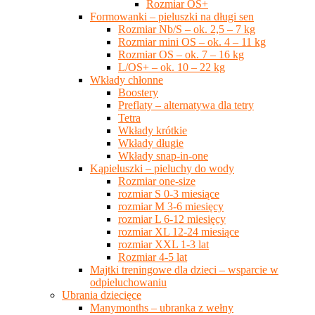
Rozmiar OS+
Formowanki – pieluszki na długi sen
Rozmiar Nb/S – ok. 2,5 – 7 kg
Rozmiar mini OS – ok. 4 – 11 kg
Rozmiar OS – ok. 7 – 16 kg
L/OS+ – ok. 10 – 22 kg
Wkłady chłonne
Boostery
Preflaty – alternatywa dla tetry
Tetra
Wkłady krótkie
Wkłady długie
Wkłady snap-in-one
Kąpieluszki – pieluchy do wody
Rozmiar one-size
rozmiar S 0-3 miesiące
rozmiar M 3-6 miesięcy
rozmiar L 6-12 miesięcy
rozmiar XL 12-24 miesiące
rozmiar XXL 1-3 lat
Rozmiar 4-5 lat
Majtki treningowe dla dzieci – wsparcie w
odpieluchowaniu
Ubrania dziecięce
Manymonths – ubranka z wełny