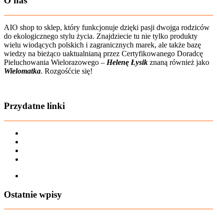
O nas
AIO shop to sklep, który funkcjonuje dzięki pasji dwojga rodziców
do ekologicznego stylu życia. Znajdziecie tu nie tylko produkty
wielu wiodących polskich i zagranicznych marek, ale także bazę
wiedzy na bieżąco uaktualnianą przez Certyfikowanego Doradcę
Pieluchowania Wielorazowego –
Helenę Łysik
znaną również jako
Wielomatka
. Rozgośćcie się!
Zobacz film o nas
Przydatne linki
Karta dużej rodziny
Regulamin sklepu
Regulamin Bonów Podarunkowych
Regulamin zwrotów
Zapisz się na AIO-shop Newsletter
Ostatnie wpisy