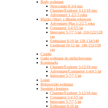
Body wełniane
Newcomer 0-3/4 msc
Charmer/Explorer 3-12/18 msc
Adventurer 1-2/2,5 roku
Bluzki i bluzy z długim rękawem
Adventurer Plus 1-2/2,5 roku
Conqueror 3-4,5/5 lat
Innovator 5-7/7,5 lat, 110-122/128
cm
Enthusiast 8-10 lat 128-134/140
Lionheart 10-12 lat, 140-152/158
cm
Czapki
Gatki wełniane do pieluchowania
Kominiarki
Charmer/Explorer 3-12/18 msc
Adventurer/Conqueror 1-4/4,5 lat
Innovator 5-7/7,5 lat
Longi
Rękawiczki wełniane
Spodnie i legginsy
Charmer/Explorer 3-12/18 msc
Conqueror 3-4,5/5 lat
Innovator 5-7/7,5 lat
Enthusiast 8-10 lat