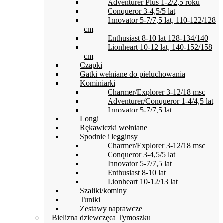
Adventurer Plus 1-2/2,5 roku
Conqueror 3-4,5/5 lat
Innovator 5-7/7,5 lat, 110-122/128
cm
Enthusiast 8-10 lat 128-134/140
Lionheart 10-12 lat, 140-152/158
cm
Czapki
Gatki wełniane do pieluchowania
Kominiarki
Charmer/Explorer 3-12/18 msc
Adventurer/Conqueror 1-4/4,5 lat
Innovator 5-7/7,5 lat
Longi
Rękawiczki wełniane
Spodnie i legginsy
Charmer/Explorer 3-12/18 msc
Conqueror 3-4,5/5 lat
Innovator 5-7/7,5 lat
Enthusiast 8-10 lat
Lionheart 10-12/13 lat
Szaliki/kominy
Tuniki
Zestawy naprawcze
Bielizna dziewczęca Tymoszku