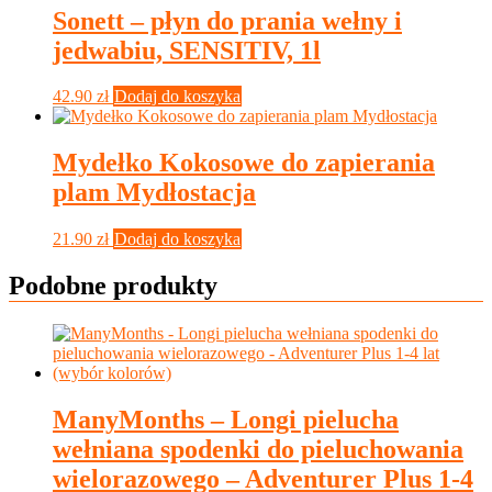
Sonett – płyn do prania wełny i
jedwabiu, SENSITIV, 1l
42.90
zł
Dodaj do koszyka
Mydełko Kokosowe do zapierania
plam Mydłostacja
21.90
zł
Dodaj do koszyka
Podobne produkty
ManyMonths – Longi pielucha
wełniana spodenki do pieluchowania
wielorazowego – Adventurer Plus 1-4