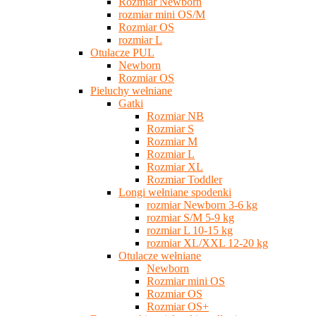
Rozmiar Newborn
rozmiar mini OS/M
Rozmiar OS
rozmiar L
Otulacze PUL
Newborn
Rozmiar OS
Pieluchy wełniane
Gatki
Rozmiar NB
Rozmiar S
Rozmiar M
Rozmiar L
Rozmiar XL
Rozmiar Toddler
Longi wełniane spodenki
rozmiar Newborn 3-6 kg
rozmiar S/M 5-9 kg
rozmiar L 10-15 kg
rozmiar XL/XXL 12-20 kg
Otulacze wełniane
Newborn
Rozmiar mini OS
Rozmiar OS
Rozmiar OS+