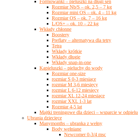
Formowanki – pieluszki na długi sen
Rozmiar Nb/S – ok. 2,5 – 7 kg
Rozmiar mini OS – ok. 4 – 11 kg
Rozmiar OS – ok. 7 – 16 kg
L/OS+ – ok. 10 – 22 kg
Wkłady chłonne
Boostery
Preflaty – alternatywa dla tetry
Tetra
Wkłady krótkie
Wkłady długie
Wkłady snap-in-one
Kąpieluszki – pieluchy do wody
Rozmiar one-size
rozmiar S 0-3 miesiące
rozmiar M 3-6 miesięcy
rozmiar L 6-12 miesięcy
rozmiar XL 12-24 miesiące
rozmiar XXL 1-3 lat
Rozmiar 4-5 lat
Majtki treningowe dla dzieci – wsparcie w odpie
Ubrania dziecięce
Manymonths – ubranka z wełny
Body wełniane
Newcomer 0-3/4 msc