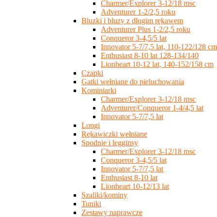
Charmer/Explorer 3-12/18 msc
Adventurer 1-2/2,5 roku
Bluzki i bluzy z długim rękawem
Adventurer Plus 1-2/2,5 roku
Conqueror 3-4,5/5 lat
Innovator 5-7/7,5 lat, 110-122/128 cm
Enthusiast 8-10 lat 128-134/140
Lionheart 10-12 lat, 140-152/158 cm
Czapki
Gatki wełniane do pieluchowania
Kominiarki
Charmer/Explorer 3-12/18 msc
Adventurer/Conqueror 1-4/4,5 lat
Innovator 5-7/7,5 lat
Longi
Rękawiczki wełniane
Spodnie i legginsy
Charmer/Explorer 3-12/18 msc
Conqueror 3-4,5/5 lat
Innovator 5-7/7,5 lat
Enthusiast 8-10 lat
Lionheart 10-12/13 lat
Szaliki/kominy
Tuniki
Zestawy naprawcze