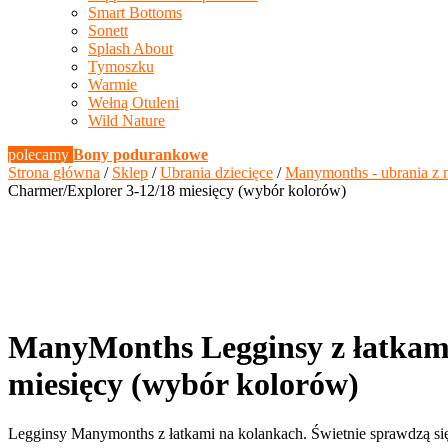
Smart Bottoms
Sonett
Splash About
Tymoszku
Warmie
Wełną Otuleni
Wild Nature
polecamy
Bony podurankowe
Strona główna
/
Sklep
/
Ubrania dziecięce
/
Manymonths - ubrania z 
Charmer/Explorer 3-12/18 miesięcy (wybór kolorów)
ManyMonths Legginsy z łatkami
miesięcy (wybór kolorów)
Legginsy Manymonths z łatkami na kolankach. Świetnie sprawdzą się