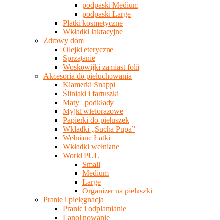
podpaski Medium
podpaski Large
Płatki kosmetyczne
Wkładki laktacyjne
Zdrowy dom
Olejki eteryczne
Sprzątanie
Woskowijki zamiast folii
Akcesoria do pieluchowania
Klamerki Snappi
Śliniaki i fartuszki
Maty i podkłady
Myjki wielorazowe
Papierki do pieluszek
Wkładki „Sucha Pupa”
Wełniane Łatki
Wkładki wełniane
Worki PUL
Small
Medium
Large
Organizer na pieluszki
Pranie i pielęgnacja
Pranie i odplamianie
Lanolinowanie