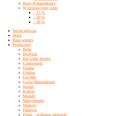
Bony Podarunkowe
W promocyjnej cenie
– 15 %
– 20 %
– 30 %
Strona główna
Sklep
Baza wiedzy
Producenci
Balja
BeePack
Big Little Stories
Cosmostash
Disana
Elskbar
EasyMe
Gucio Manufaktura
Jooppi
Kokosi
Magabi
Manymonths
Nishove
Patulove
Puppi – wełniane pieluszki