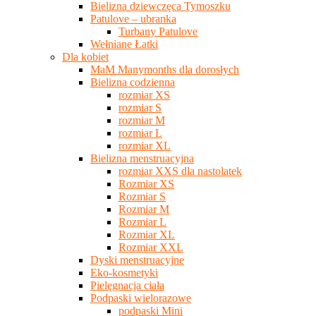
Bielizna dziewczęca Tymoszku
Patulove – ubranka
Turbany Patulove
Wełniane Łatki
Dla kobiet
MaM Manymonths dla dorosłych
Bielizna codzienna
rozmiar XS
rozmiar S
rozmiar M
rozmiar L
rozmiar XL
Bielizna menstruacyjna
rozmiar XXS dla nastolatek
Rozmiar XS
Rozmiar S
Rozmiar M
Rozmiar L
Rozmiar XL
Rozmiar XXL
Dyski menstruacyjne
Eko-kosmetyki
Pielęgnacja ciała
Podpaski wielorazowe
podpaski Mini