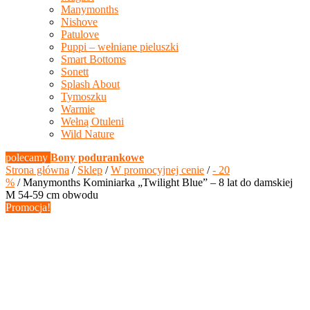
Manymonths
Nishove
Patulove
Puppi – wełniane pieluszki
Smart Bottoms
Sonett
Splash About
Tymoszku
Warmie
Wełną Otuleni
Wild Nature
polecamy
Bony podurankowe
Strona główna
/
Sklep
/
W promocyjnej cenie
/
- 20
%
/ Manymonths Kominiarka „Twilight Blue” – 8 lat do damskiej
M 54-59 cm obwodu
Promocja!