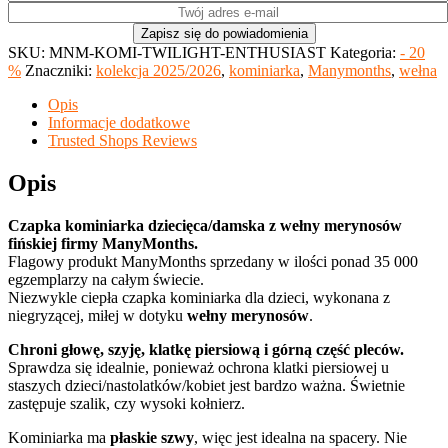
SKU:
MNM-KOMI-TWILIGHT-ENTHUSIAST
Kategoria:
- 20
%
Znaczniki:
kolekcja 2025/2026
,
kominiarka
,
Manymonths
,
wełna
Opis
Informacje dodatkowe
Trusted Shops Reviews
Opis
Czapka kominiarka dziecięca/damska z wełny merynosów
fińskiej firmy ManyMonths.
Flagowy produkt ManyMonths sprzedany w ilości ponad 35 000
egzemplarzy na całym świecie.
Niezwykle ciepła czapka kominiarka dla dzieci, wykonana z
niegryzącej, miłej w dotyku
wełny merynosów
.
Chroni głowę, szyję, klatkę piersiową i górną część pleców.
Sprawdza się idealnie, ponieważ ochrona klatki piersiowej u
staszych dzieci/nastolatków/kobiet jest bardzo ważna. Świetnie
zastępuje szalik, czy wysoki kołnierz.
Kominiarka ma
płaskie szwy
, więc jest idealna na spacery.
Nie