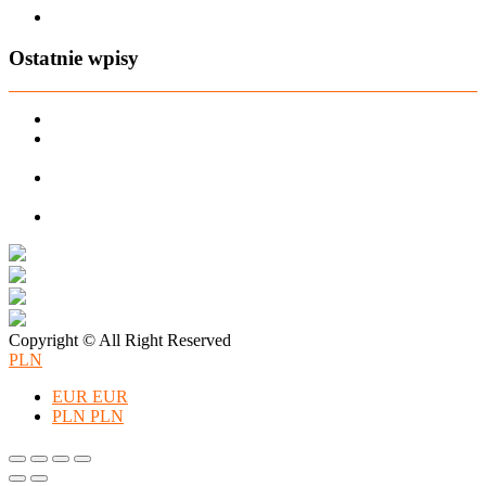
Zapisz się na AIO-shop Newsletter
Ostatnie wpisy
PREORDER Manymonths – czerwiec 2026
Manymonths Praktyczny przewodnik po ciepłej odzieży: Jak
ManyMonths zmienia zimową garderobę
Patulove Merino Set: Ciepło i styl przez cały rok: Odkryj moc
zestawów merino Patulove dla Twojego dziecka!
Pieluchy wielorazowe: jak zacząć tanio i oszczędzać na lata?
Copyright © All Right Reserved
PLN
EUR
EUR
PLN
PLN