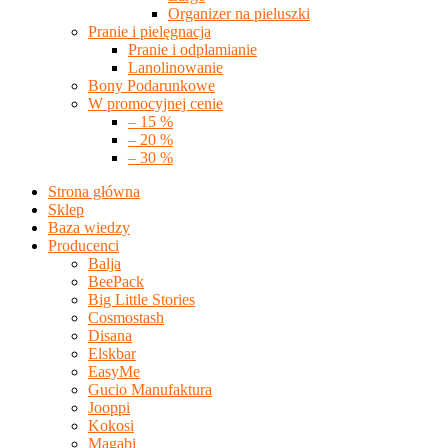
Organizer na pieluszki
Pranie i pielęgnacja
Pranie i odplamianie
Lanolinowanie
Bony Podarunkowe
W promocyjnej cenie
– 15 %
– 20 %
– 30 %
Strona główna
Sklep
Baza wiedzy
Producenci
Balja
BeePack
Big Little Stories
Cosmostash
Disana
Elskbar
EasyMe
Gucio Manufaktura
Jooppi
Kokosi
Magabi