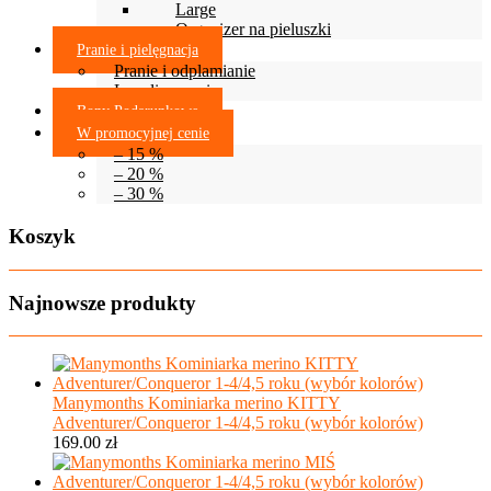
Large
Organizer na pieluszki
Pranie i pielęgnacja
Pranie i odplamianie
Lanolinowanie
Bony Podarunkowe
W promocyjnej cenie
– 15 %
– 20 %
– 30 %
Koszyk
Najnowsze produkty
Manymonths Kominiarka merino KITTY
Adventurer/Conqueror 1-4/4,5 roku (wybór kolorów)
169.00
zł