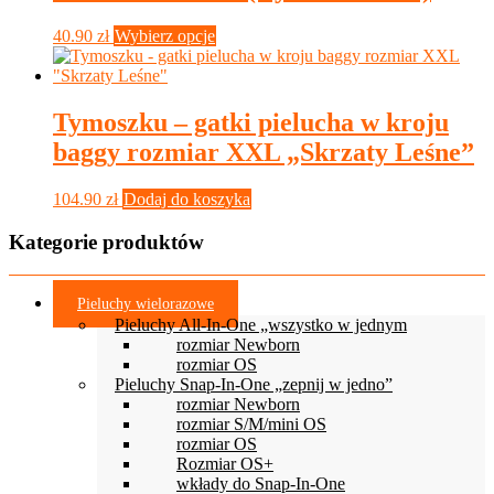
wybrać
na
Ten
40.90
zł
Wybierz opcje
stronie
produkt
produktu
ma
wiele
wariantów.
Tymoszku – gatki pielucha w kroju
Opcje
baggy rozmiar XXL „Skrzaty Leśne”
można
wybrać
na
104.90
zł
Dodaj do koszyka
stronie
produktu
Kategorie produktów
Pieluchy wielorazowe
Pieluchy All-In-One „wszystko w jednym
rozmiar Newborn
rozmiar OS
Pieluchy Snap-In-One „zepnij w jedno”
rozmiar Newborn
rozmiar S/M/mini OS
rozmiar OS
Rozmiar OS+
wkłady do Snap-In-One