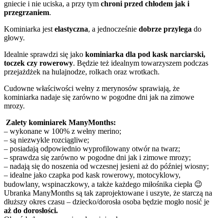
gniecie i nie uciska, a przy tym
chroni przed
chłodem jak i
przegrzaniem
.
Kominiarka jest
elastyczna
, a jednocześnie
dobrze przylega
do
głowy.
Idealnie sprawdzi się jako
kominiarka dla pod kask narciarski,
toczek czy rowerowy
. Będzie też idealnym towarzyszem podczas
przejażdżek na hulajnodze, rolkach oraz wrotkach.
Cudowne właściwości wełny z merynosów sprawiają, że
kominiarka nadaje się zarówno w pogodne dni jak na zimowe
mrozy.
Zalety kominiarek ManyMonths:
– wykonane w 100% z wełny merino;
– są niezwykle rozciągliwe;
– posiadają odpowiednio wyprofilowany otwór na twarz;
– sprawdza się zarówno w pogodne dni jak i zimowe mrozy;
– nadają się do noszenia od wczesnej jesieni aż do później wiosny;
– idealne jako czapka pod kask rowerowy, motocyklowy,
budowlany, wspinaczkowy, a także każdego miłośnika ciepła 😉
Ubranka ManyMonths są tak zaprojektowane i uszyte, że starczą na
dłuższy okres
czasu – dziecko/dorosła osoba
będzie mogło nosić je
aż do dorosłości.