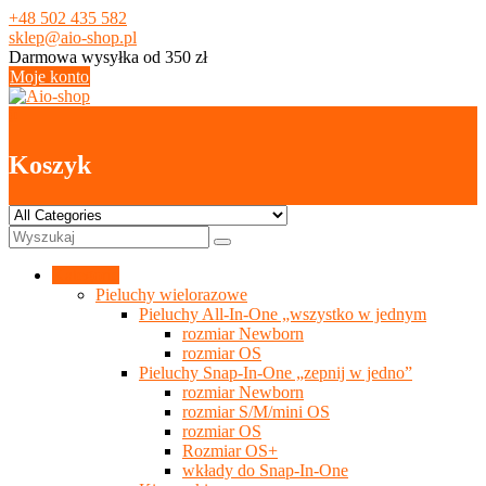
Skip
+48 502 435 582
to
sklep@aio-shop.pl
content
Darmowa wysyłka od 350 zł
Moje konto
0
Koszyk
Kategorie
Pieluchy wielorazowe
Pieluchy All-In-One „wszystko w jednym
rozmiar Newborn
rozmiar OS
Pieluchy Snap-In-One „zepnij w jedno”
rozmiar Newborn
rozmiar S/M/mini OS
rozmiar OS
Rozmiar OS+
wkłady do Snap-In-One