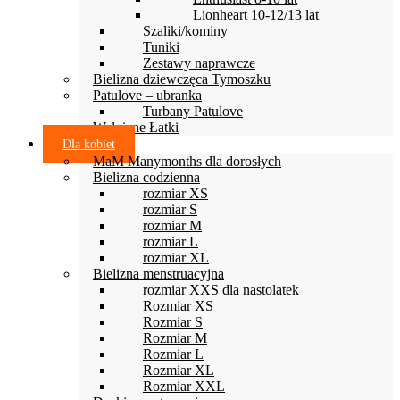
Lionheart 10-12/13 lat
Szaliki/kominy
Tuniki
Zestawy naprawcze
Bielizna dziewczęca Tymoszku
Patulove – ubranka
Turbany Patulove
Wełniane Łatki
Dla kobiet
MaM Manymonths dla dorosłych
Bielizna codzienna
rozmiar XS
rozmiar S
rozmiar M
rozmiar L
rozmiar XL
Bielizna menstruacyjna
rozmiar XXS dla nastolatek
Rozmiar XS
Rozmiar S
Rozmiar M
Rozmiar L
Rozmiar XL
Rozmiar XXL