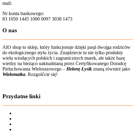
mail:
sklep@aio-shop.pl
Nr konta bankowego:
83 1050 1445 1000 0097 3038 1473
O nas
AIO shop to sklep, który funkcjonuje dzięki pasji dwojga rodziców
do ekologicznego stylu życia. Znajdziecie tu nie tylko produkty
wielu wiodących polskich i zagranicznych marek, ale także bazę
wiedzy na bieżąco uaktualnianą przez Certyfikowanego Doradcę
Pieluchowania Wielorazowego –
Helenę Łysik
znaną również jako
Wielomatka
. Rozgośćcie się!
Zobacz film o nas
Przydatne linki
Karta dużej rodziny
Regulamin sklepu
Regulamin Bonów Podarunkowych
Regulamin zwrotów