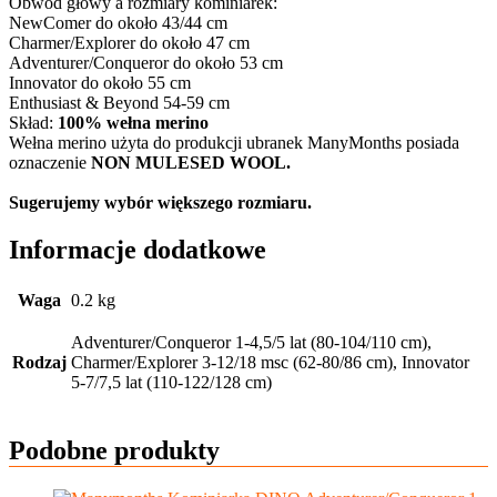
Obwód głowy a rozmiary kominiarek:
NewComer do około 43/44 cm
Charmer
/Explorer do około 47 cm
Adventurer
/
Conqueror
do około 53 cm
Innovator
do około 55 cm
Enthusiast & Beyond 54-59 cm
Skład:
100% wełna merino
Wełna merino użyta do produkcji ubranek ManyMonths posiada
oznaczenie
NON MULESED WOOL.
Sugerujemy wybór większego rozmiaru.
Informacje dodatkowe
Waga
0.2 kg
Adventurer/Conqueror 1-4,5/5 lat (80-104/110 cm),
Rodzaj
Charmer/Explorer 3-12/18 msc (62-80/86 cm), Innovator
5-7/7,5 lat (110-122/128 cm)
Podobne produkty