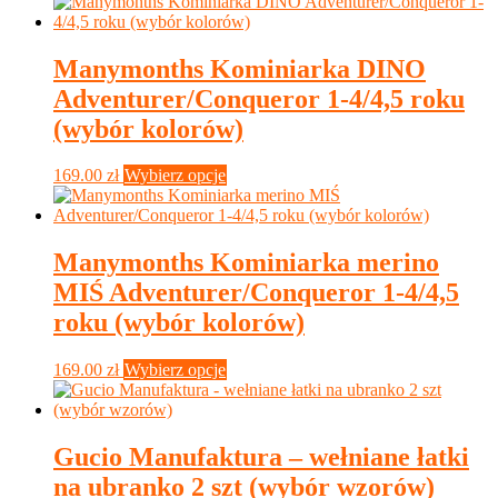
Manymonths Kominiarka DINO
Adventurer/Conqueror 1-4/4,5 roku
(wybór kolorów)
Ten
169.00
zł
Wybierz opcje
produkt
ma
wiele
wariantów.
Manymonths Kominiarka merino
Opcje
MIŚ Adventurer/Conqueror 1-4/4,5
można
wybrać
roku (wybór kolorów)
na
stronie
Ten
169.00
zł
Wybierz opcje
produktu
produkt
ma
wiele
wariantów.
Gucio Manufaktura – wełniane łatki
Opcje
na ubranko 2 szt (wybór wzorów)
można