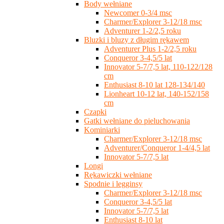
Body wełniane
Newcomer 0-3/4 msc
Charmer/Explorer 3-12/18 msc
Adventurer 1-2/2,5 roku
Bluzki i bluzy z długim rękawem
Adventurer Plus 1-2/2,5 roku
Conqueror 3-4,5/5 lat
Innovator 5-7/7,5 lat, 110-122/128
cm
Enthusiast 8-10 lat 128-134/140
Lionheart 10-12 lat, 140-152/158
cm
Czapki
Gatki wełniane do pieluchowania
Kominiarki
Charmer/Explorer 3-12/18 msc
Adventurer/Conqueror 1-4/4,5 lat
Innovator 5-7/7,5 lat
Longi
Rękawiczki wełniane
Spodnie i legginsy
Charmer/Explorer 3-12/18 msc
Conqueror 3-4,5/5 lat
Innovator 5-7/7,5 lat
Enthusiast 8-10 lat