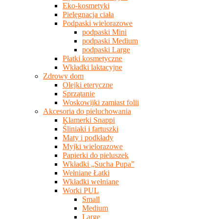
Eko-kosmetyki
Pielęgnacja ciała
Podpaski wielorazowe
podpaski Mini
podpaski Medium
podpaski Large
Płatki kosmetyczne
Wkładki laktacyjne
Zdrowy dom
Olejki eteryczne
Sprzątanie
Woskowijki zamiast folii
Akcesoria do pieluchowania
Klamerki Snappi
Śliniaki i fartuszki
Maty i podkłady
Myjki wielorazowe
Papierki do pieluszek
Wkładki „Sucha Pupa”
Wełniane Łatki
Wkładki wełniane
Worki PUL
Small
Medium
Large