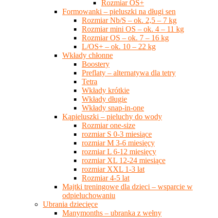
Rozmiar OS+
Formowanki – pieluszki na długi sen
Rozmiar Nb/S – ok. 2,5 – 7 kg
Rozmiar mini OS – ok. 4 – 11 kg
Rozmiar OS – ok. 7 – 16 kg
L/OS+ – ok. 10 – 22 kg
Wkłady chłonne
Boostery
Preflaty – alternatywa dla tetry
Tetra
Wkłady krótkie
Wkłady długie
Wkłady snap-in-one
Kąpieluszki – pieluchy do wody
Rozmiar one-size
rozmiar S 0-3 miesiące
rozmiar M 3-6 miesięcy
rozmiar L 6-12 miesięcy
rozmiar XL 12-24 miesiące
rozmiar XXL 1-3 lat
Rozmiar 4-5 lat
Majtki treningowe dla dzieci – wsparcie w
odpieluchowaniu
Ubrania dziecięce
Manymonths – ubranka z wełny