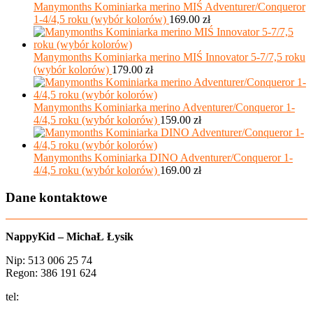
Manymonths Kominiarka merino MIŚ Adventurer/Conqueror
1-4/4,5 roku (wybór kolorów)
169.00
zł
Manymonths Kominiarka merino MIŚ Innovator 5-7/7,5 roku
(wybór kolorów)
179.00
zł
Manymonths Kominiarka merino Adventurer/Conqueror 1-
4/4,5 roku (wybór kolorów)
159.00
zł
Manymonths Kominiarka DINO Adventurer/Conqueror 1-
4/4,5 roku (wybór kolorów)
169.00
zł
Dane kontaktowe
NappyKid – MichaŁ Łysik
Nip: 513 006 25 74
Regon: 386 191 624
tel:
+48 502 435 582