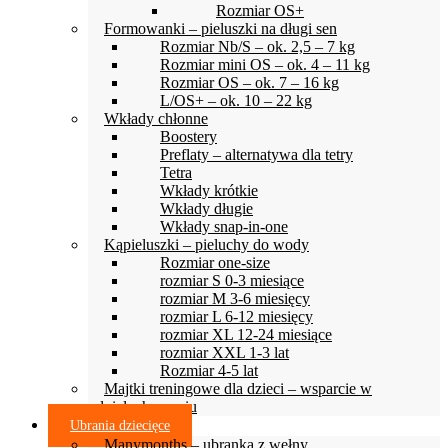
Rozmiar OS+
Formowanki – pieluszki na długi sen
Rozmiar Nb/S – ok. 2,5 – 7 kg
Rozmiar mini OS – ok. 4 – 11 kg
Rozmiar OS – ok. 7 – 16 kg
L/OS+ – ok. 10 – 22 kg
Wkłady chłonne
Boostery
Preflaty – alternatywa dla tetry
Tetra
Wkłady krótkie
Wkłady długie
Wkłady snap-in-one
Kąpieluszki – pieluchy do wody
Rozmiar one-size
rozmiar S 0-3 miesiące
rozmiar M 3-6 miesięcy
rozmiar L 6-12 miesięcy
rozmiar XL 12-24 miesiące
rozmiar XXL 1-3 lat
Rozmiar 4-5 lat
Majtki treningowe dla dzieci – wsparcie w
odpieluchowaniu
Ubrania dziecięce
Manymonths – ubranka z wełny