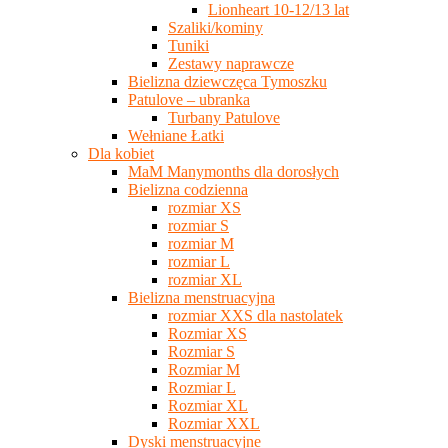
Lionheart 10-12/13 lat
Szaliki/kominy
Tuniki
Zestawy naprawcze
Bielizna dziewczęca Tymoszku
Patulove – ubranka
Turbany Patulove
Wełniane Łatki
Dla kobiet
MaM Manymonths dla dorosłych
Bielizna codzienna
rozmiar XS
rozmiar S
rozmiar M
rozmiar L
rozmiar XL
Bielizna menstruacyjna
rozmiar XXS dla nastolatek
Rozmiar XS
Rozmiar S
Rozmiar M
Rozmiar L
Rozmiar XL
Rozmiar XXL
Dyski menstruacyjne