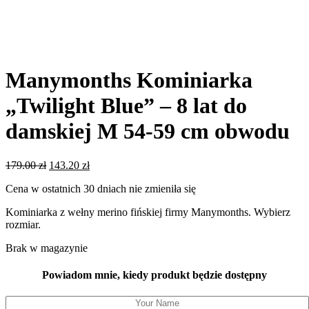
Manymonths Kominiarka
„Twilight Blue” – 8 lat do
damskiej M 54-59 cm obwodu
Pierwotna
Aktualna
179.00
zł
143.20
zł
cena
cena
Cena w ostatnich 30 dniach nie zmieniła się
wynosiła:
wynosi:
179.00 zł.
143.20 zł.
Kominiarka z wełny merino fińskiej firmy Manymonths. Wybierz
rozmiar.
Brak w magazynie
Powiadom mnie, kiedy produkt będzie dostępny