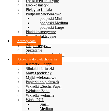
Dyski menstruacyjne
Eko-kosmetyki
Pielęgnacja ciała
Podpaski wielorazowe
podpaski Mini
podpaski Medium
podpaski Large
Płatki kosmetyczne
Wkładki laktacyjne
Zdrowy dom
Olejki eteryczne
Sprzątanie
Woskowijki zamiast folii
Akcesoria do pieluchowania
Klamerki Snappi
Śliniaki i fartuszki
Maty i podkłady
Myjki wielorazowe
Papierki do pieluszek
Wkładki „Sucha Pupa”
Wełniane Łatki
Wkładki wełniane
Worki PUL
Small
Medium