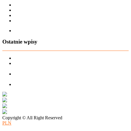
Karta dużej rodziny
Regulamin sklepu
Regulamin Bonów Podarunkowych
Regulamin zwrotów
Zapisz się na AIO-shop Newsletter
Ostatnie wpisy
PREORDER Manymonths – czerwiec 2026
Manymonths Praktyczny przewodnik po ciepłej odzieży: Jak
ManyMonths zmienia zimową garderobę
Patulove Merino Set: Ciepło i styl przez cały rok: Odkryj moc
zestawów merino Patulove dla Twojego dziecka!
Pieluchy wielorazowe: jak zacząć tanio i oszczędzać na lata?
Copyright © All Right Reserved
PLN