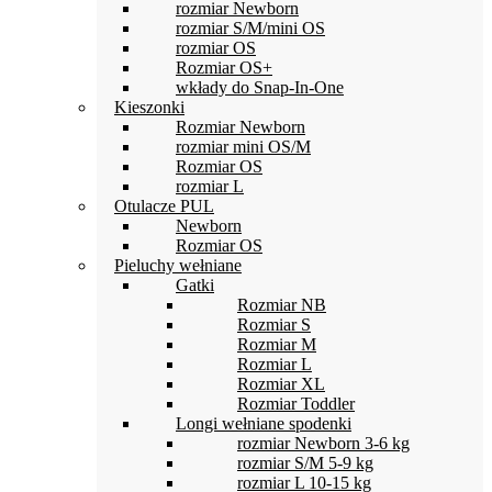
produktu
rozmiar Newborn
rozmiar S/M/mini OS
rozmiar OS
Rozmiar OS+
wkłady do Snap-In-One
Kieszonki
Rozmiar Newborn
rozmiar mini OS/M
Rozmiar OS
rozmiar L
Otulacze PUL
Newborn
Rozmiar OS
Pieluchy wełniane
Gatki
Rozmiar NB
Rozmiar S
Rozmiar M
Rozmiar L
Rozmiar XL
Rozmiar Toddler
Longi wełniane spodenki
rozmiar Newborn 3-6 kg
rozmiar S/M 5-9 kg
rozmiar L 10-15 kg