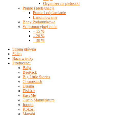
Organizer na pieluszki
Pranie i pielęgnacja
Pranie i odplamianie
Lanolinowanie
Bony Podarunkowe
W promocyjnej cenie
– 15 %
– 20 %
– 30 %
Strona główna
Sklep
Baza wiedzy
Producenci
Balja
BeePack
Big Little Stories
Cosmostash
Disana
Elskbar
EasyMe
Gucio Manufaktura
Jooppi
Kokosi
Magabi