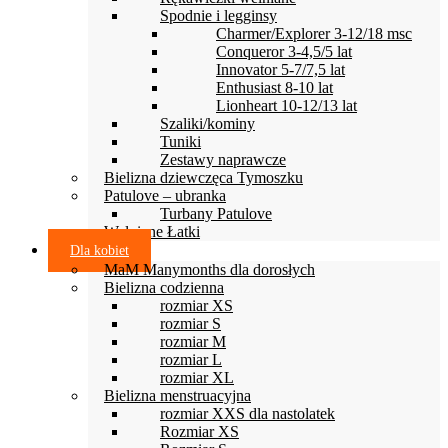
Spodnie i legginsy
Charmer/Explorer 3-12/18 msc
Conqueror 3-4,5/5 lat
Innovator 5-7/7,5 lat
Enthusiast 8-10 lat
Lionheart 10-12/13 lat
Szaliki/kominy
Tuniki
Zestawy naprawcze
Bielizna dziewczęca Tymoszku
Patulove – ubranka
Turbany Patulove
Wełniane Łatki
Dla kobiet
MaM Manymonths dla dorosłych
Bielizna codzienna
rozmiar XS
rozmiar S
rozmiar M
rozmiar L
rozmiar XL
Bielizna menstruacyjna
rozmiar XXS dla nastolatek
Rozmiar XS