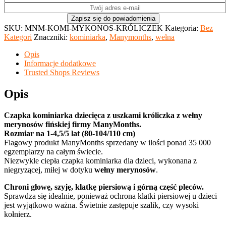
SKU:
MNM-KOMI-MYKONOS-KRÓLICZEK
Kategoria:
Bez
Kategori
Znaczniki:
kominiarka
,
Manymonths
,
wełna
Opis
Informacje dodatkowe
Trusted Shops Reviews
Opis
Czapka kominiarka dziecięca z uszkami króliczka z wełny
merynosów fińskiej firmy ManyMonths.
Rozmiar na 1-4,5/5 lat (80-104/110 cm)
Flagowy produkt ManyMonths sprzedany w ilości ponad 35 000
egzemplarzy na całym świecie.
Niezwykle ciepła czapka kominiarka dla dzieci, wykonana z
niegryzącej, miłej w dotyku
wełny merynosów
.
Chroni głowę, szyję, klatkę piersiową i górną część pleców.
Sprawdza się idealnie, ponieważ ochrona klatki piersiowej u dzieci
jest wyjątkowo ważna. Świetnie zastępuje szalik, czy wysoki
kołnierz.