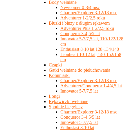
Body wełniane
Newcomer 0-3/4 msc
Charmer/Explorer 3-12/18 msc
Adventurer 1-2/2,5 roku
Bluzki i bluzy z długim rękawem
Adventurer Plus 1-2/2,5 roku
Conqueror 3-4,5/5 lat
Innovator 5-7/7,5 lat, 110-122/128
cm
Enthusiast 8-10 lat 128-134/140
Lionheart 10-12 lat, 140-152/158
cm
Czapki
Gatki wełniane do pieluchowania
Kominiarki
Charmer/Explorer 3-12/18 msc
Adventurer/Conqueror 1-4/4,5 lat
Innovator 5-7/7,5 lat
Longi
Rękawiczki wełniane
Spodnie i legginsy
Charmer/Explorer 3-12/18 msc
Conqueror 3-4,5/5 lat
Innovator 5-7/7,5 lat
Enthusiast 8-10 lat