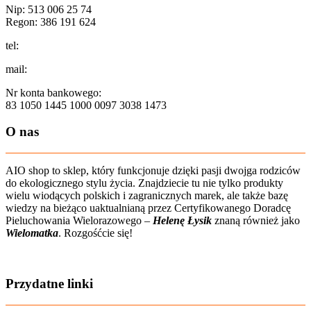
Nip: 513 006 25 74
Regon: 386 191 624
tel:
+48 502 435 582
mail:
sklep@aio-shop.pl
Nr konta bankowego:
83 1050 1445 1000 0097 3038 1473
O nas
AIO shop to sklep, który funkcjonuje dzięki pasji dwojga rodziców
do ekologicznego stylu życia. Znajdziecie tu nie tylko produkty
wielu wiodących polskich i zagranicznych marek, ale także bazę
wiedzy na bieżąco uaktualnianą przez Certyfikowanego Doradcę
Pieluchowania Wielorazowego –
Helenę Łysik
znaną również jako
Wielomatka
. Rozgośćcie się!
Zobacz film o nas
Przydatne linki