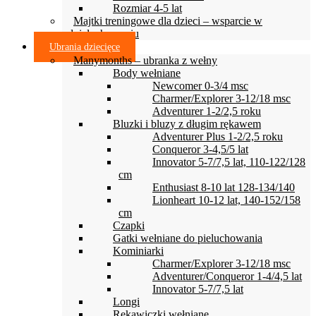
Rozmiar 4-5 lat
Majtki treningowe dla dzieci – wsparcie w
odpieluchowaniu
Ubrania dziecięce
Manymonths – ubranka z wełny
Body wełniane
Newcomer 0-3/4 msc
Charmer/Explorer 3-12/18 msc
Adventurer 1-2/2,5 roku
Bluzki i bluzy z długim rękawem
Adventurer Plus 1-2/2,5 roku
Conqueror 3-4,5/5 lat
Innovator 5-7/7,5 lat, 110-122/128
cm
Enthusiast 8-10 lat 128-134/140
Lionheart 10-12 lat, 140-152/158
cm
Czapki
Gatki wełniane do pieluchowania
Kominiarki
Charmer/Explorer 3-12/18 msc
Adventurer/Conqueror 1-4/4,5 lat
Innovator 5-7/7,5 lat
Longi
Rękawiczki wełniane