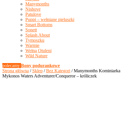
Manymonths
Nishove
Patulove
Puppi – wełniane pieluszki
Smart Bottoms
Sonett
Splash About
Tymoszku
Warmie
Wełną Otuleni
Wild Nature
polecamy
Bony podurankowe
Strona główna
/
Sklep
/
Bez Kategori
/ Manymonths Kominiarka
Mykonos Waters Adventurer/Conqueror – króliczek