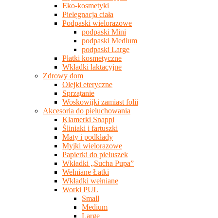
Eko-kosmetyki
Pielęgnacja ciała
Podpaski wielorazowe
podpaski Mini
podpaski Medium
podpaski Large
Płatki kosmetyczne
Wkładki laktacyjne
Zdrowy dom
Olejki eteryczne
Sprzątanie
Woskowijki zamiast folii
Akcesoria do pieluchowania
Klamerki Snappi
Śliniaki i fartuszki
Maty i podkłady
Myjki wielorazowe
Papierki do pieluszek
Wkładki „Sucha Pupa”
Wełniane Łatki
Wkładki wełniane
Worki PUL
Small
Medium
Large