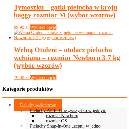
wariantów.
Tymoszku – gatki pielucha w kroju
Opcje
baggy rozmiar M (wybór wzorów)
można
wybrać
na
Ten
89.90
zł
Wybierz opcje
stronie
produkt
produktu
ma
wiele
wariantów.
Wełną Otuleni – otulacz pielucha
Opcje
wełniana – rozmiar Newborn 3-7 kg
można
wybrać
(wybór wzorów)
na
stronie
Ten
79.90
zł
Wybierz opcje
produktu
produkt
ma
Kategorie produktów
wiele
wariantów.
Opcje
Pieluchy wielorazowe
można
Pieluchy All-In-One „wszystko w jednym
wybrać
rozmiar Newborn
na
rozmiar OS
stronie
Pieluchy Snap-In-One „zepnij w jedno”