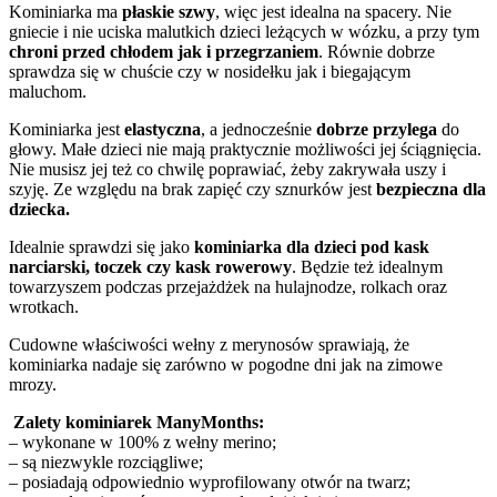
Kominiarka ma
płaskie szwy
, więc jest idealna na spacery.
Nie
gniecie i nie uciska malutkich dzieci leżących w wózku, a przy tym
chroni przed
chłodem jak i
przegrzaniem
.
Równie dobrze
sprawdza się w chuście czy w nosidełku jak i biegającym
maluchom.
Kominiarka jest
elastyczna
, a jednocześnie
dobrze przylega
do
głowy. Małe dzieci nie mają praktycznie możliwości jej ściągnięcia.
Nie musisz jej też co chwilę poprawiać, żeby zakrywała uszy i
szyję. Ze względu na brak zapięć czy sznurków jest
bezpieczna dla
dziecka.
Idealnie sprawdzi się jako
kominiarka dla dzieci pod kask
narciarski, toczek czy kask rowerowy
. Będzie też idealnym
towarzyszem podczas przejażdżek na hulajnodze, rolkach oraz
wrotkach.
Cudowne właściwości wełny z merynosów sprawiają, że
kominiarka nadaje się zarówno w pogodne dni jak na zimowe
mrozy.
Zalety kominiarek ManyMonths:
– wykonane w 100% z wełny merino;
– są niezwykle rozciągliwe;
– posiadają odpowiednio wyprofilowany otwór na twarz;