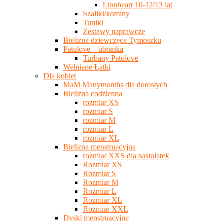
Lionheart 10-12/13 lat
Szaliki/kominy
Tuniki
Zestawy naprawcze
Bielizna dziewczęca Tymoszku
Patulove – ubranka
Turbany Patulove
Wełniane Łatki
Dla kobiet
MaM Manymonths dla dorosłych
Bielizna codzienna
rozmiar XS
rozmiar S
rozmiar M
rozmiar L
rozmiar XL
Bielizna menstruacyjna
rozmiar XXS dla nastolatek
Rozmiar XS
Rozmiar S
Rozmiar M
Rozmiar L
Rozmiar XL
Rozmiar XXL
Dyski menstruacyjne