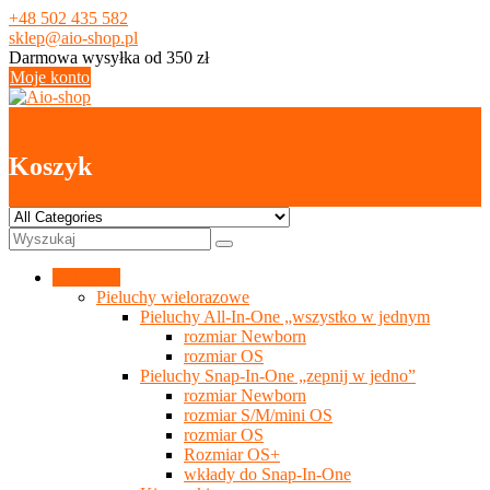
Skip
+48 502 435 582
to
sklep@aio-shop.pl
content
Darmowa wysyłka od 350 zł
Moje konto
0
Koszyk
Kategorie
Pieluchy wielorazowe
Pieluchy All-In-One „wszystko w jednym
rozmiar Newborn
rozmiar OS
Pieluchy Snap-In-One „zepnij w jedno”
rozmiar Newborn
rozmiar S/M/mini OS
rozmiar OS
Rozmiar OS+
wkłady do Snap-In-One