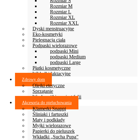
Rozmiar S
Rozmiar M
Rozmiar L
Rozmiar XL
Rozmiar XXL
Dyski menstruacyjne
Eko-kosmetyki
Pielęgnacja ciała
Podpaski wielorazowe
podpaski Mini
podpaski Medium
podpaski Large
Płatki kosmetyczne
Wkładki laktacyjne
Zdrowy dom
Olejki eteryczne
Sprzątanie
Woskowijki zamiast folii
Akcesoria do pieluchowania
Klamerki Snappi
Śliniaki i fartuszki
Maty i podkłady
Myjki wielorazowe
Papierki do pieluszek
Wkładki „Sucha Pupa”