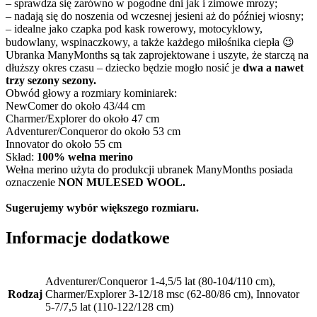
– sprawdza się zarówno w pogodne dni jak i zimowe mrozy;
– nadają się do noszenia od wczesnej jesieni aż do później wiosny;
– idealne jako czapka pod kask rowerowy, motocyklowy,
budowlany, wspinaczkowy, a także każdego miłośnika ciepła 😉
Ubranka ManyMonths są tak zaprojektowane i uszyte, że starczą na
dłuższy okres
czasu – dziecko
będzie mogło nosić je
dwa a nawet
trzy sezony sezony.
Obwód głowy a rozmiary kominiarek:
NewComer do około 43/44 cm
Charmer
/Explorer do około 47 cm
Adventurer
/
Conqueror
do około 53 cm
Innovator
do około 55 cm
Skład:
100% wełna merino
Wełna merino użyta do produkcji ubranek ManyMonths posiada
oznaczenie
NON MULESED WOOL.
Sugerujemy wybór większego rozmiaru.
Informacje dodatkowe
Adventurer/Conqueror 1-4,5/5 lat (80-104/110 cm),
Rodzaj
Charmer/Explorer 3-12/18 msc (62-80/86 cm), Innovator
5-7/7,5 lat (110-122/128 cm)