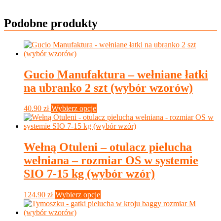
Podobne produkty
Gucio Manufaktura – wełniane łatki
na ubranko 2 szt (wybór wzorów)
Ten
40.90
zł
Wybierz opcje
produkt
ma
wiele
wariantów.
Wełną Otuleni – otulacz pielucha
Opcje
wełniana – rozmiar OS w systemie
można
wybrać
SIO 7-15 kg (wybór wzór)
na
stronie
Ten
124.90
zł
Wybierz opcje
produktu
produkt
ma
wiele