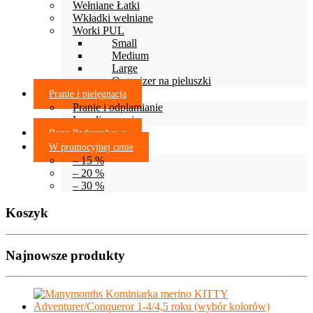
Wełniane Łatki
Wkładki wełniane
Worki PUL
Small
Medium
Large
Organizer na pieluszki
Pranie i pielęgnacja
Pranie i odplamianie
Lanolinowanie
Bony Podarunkowe
W promocyjnej cenie
– 15 %
– 20 %
– 30 %
Koszyk
Najnowsze produkty