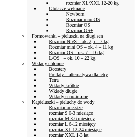
rozmiar XL/XXL 12-20 kg
Otulacze wełniane
Newborn
Rozmiar mini OS
Rozmiar OS
Rozmiar OS+
Formowanki – pieluszki na długi sen
Rozmiar Nb/S – ok. 2,5 – 7 kg
Rozmiar mini OS – ok. 4 – 11 kg
Rozmiar OS – ok. 7 – 16 kg
L/OS+ – ok. 10 – 22 kg
Wkłady chłonne
Boostery
Preflaty – alternatywa dla tetry
Tetra
Wkłady krótkie
Wkłady długie
Wkłady snap-in-one
Kąpieluszki – pieluchy do wody
Rozmiar one-size
rozmiar S 0-3 miesiące
rozmiar M 3-6 miesięcy
rozmiar L 6-12 miesięcy
rozmiar XL 12-24 miesiące
rozmiar XXL 1-3 lat