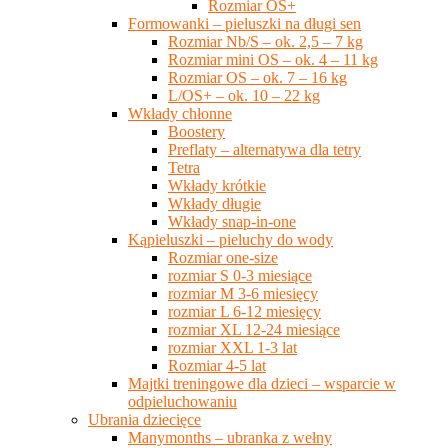
Rozmiar OS+
Formowanki – pieluszki na długi sen
Rozmiar Nb/S – ok. 2,5 – 7 kg
Rozmiar mini OS – ok. 4 – 11 kg
Rozmiar OS – ok. 7 – 16 kg
L/OS+ – ok. 10 – 22 kg
Wkłady chłonne
Boostery
Preflaty – alternatywa dla tetry
Tetra
Wkłady krótkie
Wkłady długie
Wkłady snap-in-one
Kąpieluszki – pieluchy do wody
Rozmiar one-size
rozmiar S 0-3 miesiące
rozmiar M 3-6 miesięcy
rozmiar L 6-12 miesięcy
rozmiar XL 12-24 miesiące
rozmiar XXL 1-3 lat
Rozmiar 4-5 lat
Majtki treningowe dla dzieci – wsparcie w
odpieluchowaniu
Ubrania dziecięce
Manymonths – ubranka z wełny