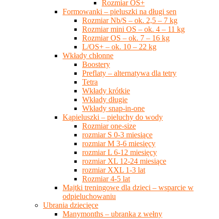
Rozmiar OS+
Formowanki – pieluszki na długi sen
Rozmiar Nb/S – ok. 2,5 – 7 kg
Rozmiar mini OS – ok. 4 – 11 kg
Rozmiar OS – ok. 7 – 16 kg
L/OS+ – ok. 10 – 22 kg
Wkłady chłonne
Boostery
Preflaty – alternatywa dla tetry
Tetra
Wkłady krótkie
Wkłady długie
Wkłady snap-in-one
Kąpieluszki – pieluchy do wody
Rozmiar one-size
rozmiar S 0-3 miesiące
rozmiar M 3-6 miesięcy
rozmiar L 6-12 miesięcy
rozmiar XL 12-24 miesiące
rozmiar XXL 1-3 lat
Rozmiar 4-5 lat
Majtki treningowe dla dzieci – wsparcie w
odpieluchowaniu
Ubrania dziecięce
Manymonths – ubranka z wełny