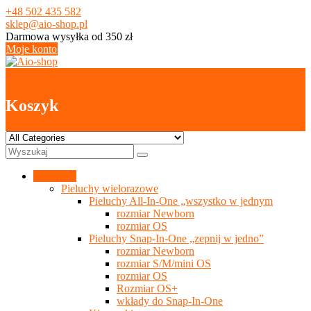
Skip
+48 502 435 582
to
sklep@aio-shop.pl
content
Darmowa wysyłka od 350 zł
Moje konto
0
Koszyk
Kategorie
Pieluchy wielorazowe
Pieluchy All-In-One „wszystko w jednym
rozmiar Newborn
rozmiar OS
Pieluchy Snap-In-One „zepnij w jedno”
rozmiar Newborn
rozmiar S/M/mini OS
rozmiar OS
Rozmiar OS+
wkłady do Snap-In-One