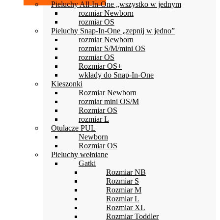
Pieluchy All-In-One „wszystko w jednym
rozmiar Newborn
rozmiar OS
Pieluchy Snap-In-One „zepnij w jedno”
rozmiar Newborn
rozmiar S/M/mini OS
rozmiar OS
Rozmiar OS+
wkłady do Snap-In-One
Kieszonki
Rozmiar Newborn
rozmiar mini OS/M
Rozmiar OS
rozmiar L
Otulacze PUL
Newborn
Rozmiar OS
Pieluchy wełniane
Gatki
Rozmiar NB
Rozmiar S
Rozmiar M
Rozmiar L
Rozmiar XL
Rozmiar Toddler