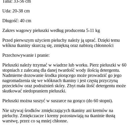
Talia: 33-56 cm
Uda: 20-38 cm
Długość: 40 cm
Zakres wagowy pieluszki według producenta 5-11 kg
Przed pierwszym użyciem pieluchy należy ją uprać. Dzięki temu
włókna tkaniny skurczą się, zmiękną oraz nabiorą chłonności
Przechowywanie i pranie:
Pieluszki należy trzymać w wiadrze lub worku. Pierz pieluszki w 60
stopniach z zalecaną dla danej twardość wody ilością detergentu.
Nadmierne dozowanie środka piorącego może prowadzić go jego
nagromadzenia się we włóknach tkaniny i jest częstą przyczyną
przecieków oraz podrażnień skóry. Zbyt mała ilość detergentu może
skutkować niedopraniem pieluszki.
Pieluszki można suszyć w suszarce na gorąco (do 60 stopni).
Nie używaj środków zmiękczających tkaniny ani kremów na
pieluchy. Zmiękczacze i kremy pozostawiają na tkaninie tłustą
warstwę, przez co są mniej chłonne.