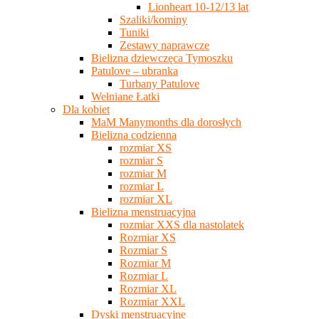
Lionheart 10-12/13 lat
Szaliki/kominy
Tuniki
Zestawy naprawcze
Bielizna dziewczęca Tymoszku
Patulove – ubranka
Turbany Patulove
Wełniane Łatki
Dla kobiet
MaM Manymonths dla dorosłych
Bielizna codzienna
rozmiar XS
rozmiar S
rozmiar M
rozmiar L
rozmiar XL
Bielizna menstruacyjna
rozmiar XXS dla nastolatek
Rozmiar XS
Rozmiar S
Rozmiar M
Rozmiar L
Rozmiar XL
Rozmiar XXL
Dyski menstruacyjne