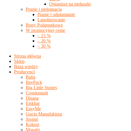
Organizer na pieluszki
Pranie i pielęgnacja
Pranie i odplamianie
Lanolinowanie
Bony Podarunkowe
W promocyjnej cenie
– 15 %
– 20 %
– 30 %
Strona główna
Sklep
Baza wiedzy
Producenci
Balja
BeePack
Big Little Stories
Cosmostash
Disana
Elskbar
EasyMe
Gucio Manufaktura
Jooppi
Kokosi
Magabi