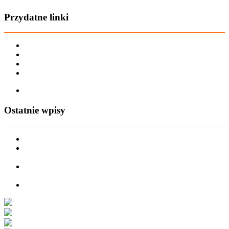
Przydatne linki
Karta dużej rodziny
Regulamin sklepu
Regulamin Bonów Podarunkowych
Regulamin zwrotów
Zapisz się na AIO-shop Newsletter
Ostatnie wpisy
PREORDER Manymonths – czerwiec 2026
Manymonths Praktyczny przewodnik po ciepłej odzieży: Jak
ManyMonths zmienia zimową garderobę
Patulove Merino Set: Ciepło i styl przez cały rok: Odkryj moc
zestawów merino Patulove dla Twojego dziecka!
Pieluchy wielorazowe: jak zacząć tanio i oszczędzać na lata?