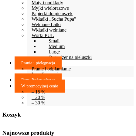
Maty i podkłady
Myjki wielorazowe
Papierki do pieluszek
Wkładki „Sucha Pupa”
Wełniane Łatki
Wkładki wełniane
Worki PUL
Small
Medium
Large
Organizer na pieluszki
Pranie i pielęgnacja
Pranie i odplamianie
Lanolinowanie
Bony Podarunkowe
W promocyjnej cenie
– 15 %
– 20 %
– 30 %
Koszyk
Najnowsze produkty