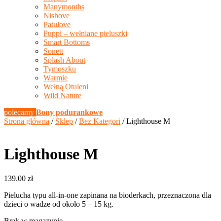
Manymonths
Nishove
Patulove
Puppi – wełniane pieluszki
Smart Bottoms
Sonett
Splash About
Tymoszku
Warmie
Wełną Otuleni
Wild Nature
polecamy
Bony podurankowe
Strona główna
/
Sklep
/
Bez Kategori
/ Lighthouse M
Lighthouse M
139.00
zł
Pielucha typu all-in-one zapinana na bioderkach, przeznaczona dla
dzieci o wadze od około 5 – 15 kg.
Brak w magazynie