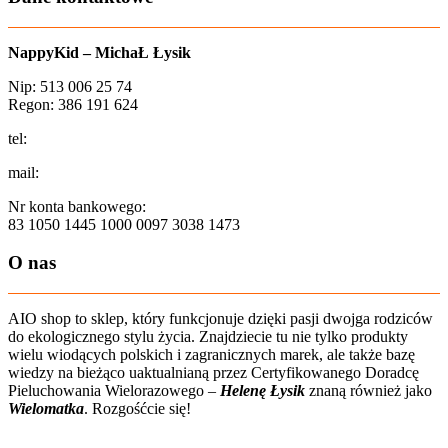
NappyKid – MichaŁ Łysik
Nip: 513 006 25 74
Regon: 386 191 624
tel:
+48 502 435 582
mail:
sklep@aio-shop.pl
Nr konta bankowego:
83 1050 1445 1000 0097 3038 1473
O nas
AIO shop to sklep, który funkcjonuje dzięki pasji dwojga rodziców
do ekologicznego stylu życia. Znajdziecie tu nie tylko produkty
wielu wiodących polskich i zagranicznych marek, ale także bazę
wiedzy na bieżąco uaktualnianą przez Certyfikowanego Doradcę
Pieluchowania Wielorazowego –
Helenę Łysik
znaną również jako
Wielomatka
. Rozgośćcie się!
Zobacz film o nas