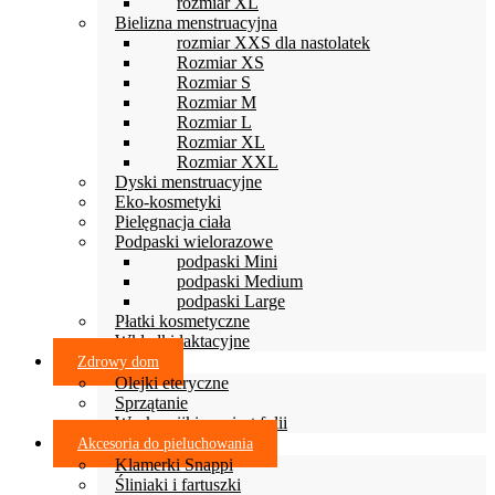
rozmiar XL
Bielizna menstruacyjna
rozmiar XXS dla nastolatek
Rozmiar XS
Rozmiar S
Rozmiar M
Rozmiar L
Rozmiar XL
Rozmiar XXL
Dyski menstruacyjne
Eko-kosmetyki
Pielęgnacja ciała
Podpaski wielorazowe
podpaski Mini
podpaski Medium
podpaski Large
Płatki kosmetyczne
Wkładki laktacyjne
Zdrowy dom
Olejki eteryczne
Sprzątanie
Woskowijki zamiast folii
Akcesoria do pieluchowania
Klamerki Snappi
Śliniaki i fartuszki