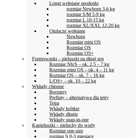
Longi wełniane spodenki
rozmiar Newborn 3-6 kg
rozmiar S/M 5-9 kg
rozmiar L 10-15 kg
rozmiar XL/XXL 12-20 kg
Otulacze wełniane
Newborn
Rozmiar mini OS
Rozmiar OS
Rozmiar OS+
Formowanki – pieluszki na długi sen
Rozmiar Nb/S – ok. 2,5 – 7 kg
Rozmiar mini OS – ok. 4 – 11 kg
Rozmiar OS – ok. 7 – 16 kg
L/OS+ – ok. 10 – 22 kg
Wkłady chłonne
Boostery
Preflaty – alternatywa dla tetry
Tetra
Wkłady krótkie
Wkłady długie
Wkłady snap-in-one
Kąpieluszki – pieluchy do wody
Rozmiar one-size
rozmiar S 0-3 miesiące