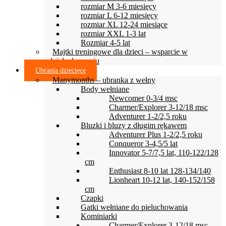
rozmiar M 3-6 miesięcy
rozmiar L 6-12 miesięcy
rozmiar XL 12-24 miesiące
rozmiar XXL 1-3 lat
Rozmiar 4-5 lat
Majtki treningowe dla dzieci – wsparcie w
odpieluchowaniu
Ubrania dziecięce
Manymonths – ubranka z wełny
Body wełniane
Newcomer 0-3/4 msc
Charmer/Explorer 3-12/18 msc
Adventurer 1-2/2,5 roku
Bluzki i bluzy z długim rękawem
Adventurer Plus 1-2/2,5 roku
Conqueror 3-4,5/5 lat
Innovator 5-7/7,5 lat, 110-122/128
cm
Enthusiast 8-10 lat 128-134/140
Lionheart 10-12 lat, 140-152/158
cm
Czapki
Gatki wełniane do pieluchowania
Kominiarki
Charmer/Explorer 3-12/18 msc