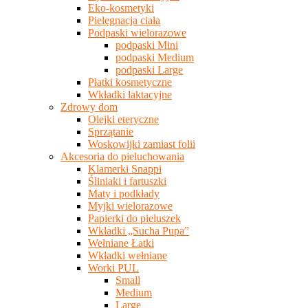
Eko-kosmetyki
Pielęgnacja ciała
Podpaski wielorazowe
podpaski Mini
podpaski Medium
podpaski Large
Płatki kosmetyczne
Wkładki laktacyjne
Zdrowy dom
Olejki eteryczne
Sprzątanie
Woskowijki zamiast folii
Akcesoria do pieluchowania
Klamerki Snappi
Śliniaki i fartuszki
Maty i podkłady
Myjki wielorazowe
Papierki do pieluszek
Wkładki „Sucha Pupa”
Wełniane Łatki
Wkładki wełniane
Worki PUL
Small
Medium
Large