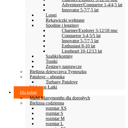
Adventurer/Conqueror 1-4/4,5 lat
Innovator 5-7/7,5 lat
Longi
Rękawiczki wełniane
Spodnie i legginsy
Charmer/Explorer 3-12/18 msc
Conqueror 3-4,5/5 lat
Innovator 5-7/7,5 lat
Enthusiast 8-10 lat
Lionheart 10-12/13 lat
Szaliki/kominy
Tuniki
Zestawy naprawcze
Bielizna dziewczęca Tymoszku
Patulove – ubranka
Turbany Patulove
Wełniane Łatki
Dla kobiet
MaM Manymonths dla dorosłych
Bielizna codzienna
rozmiar XS
rozmiar S
rozmiar M
rozmiar L