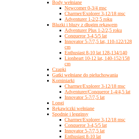
Body wełniane
Newcomer 0-3/4 msc
Charmer/Explorer 3-12/18 msc
Adventurer 1-2/2,5 roku
Bluzki i bluzy z długim rękawem
Adventurer Plus 1-2/2,5 roku
Conqueror 3-4,5/5 lat
Innovator 5-7/7,5 lat, 110-122/128
cm
Enthusiast 8-10 lat 128-134/140
Lionheart 10-12 lat, 140-152/158
cm
Czapki
Gatki wełniane do pieluchowania
Kominiarki
Charmer/Explorer 3-12/18 msc
Adventurer/Conqueror 1-4/4,5 lat
Innovator 5-7/7,5 lat
Longi
Rękawiczki wełniane
Spodnie i legginsy
Charmer/Explorer 3-12/18 msc
Conqueror 3-4,5/5 lat
Innovator 5-7/7,5 lat
Enthusiast 8-10 lat