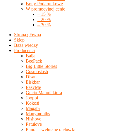
Bony Podarunkowe
W promocyjnej cenie
– 15 %
– 20 %
– 30 %
Strona główna
Sklep
Baza wiedzy
Producenci
Balja
BeePack
Big Little Stories
Cosmostash
Disana
Elskbar
EasyMe
Gucio Manufaktura
Jooppi
Kokosi
Magabi
Manymonths
Nishove
Patulove
Puppi – wełniane pieluszki