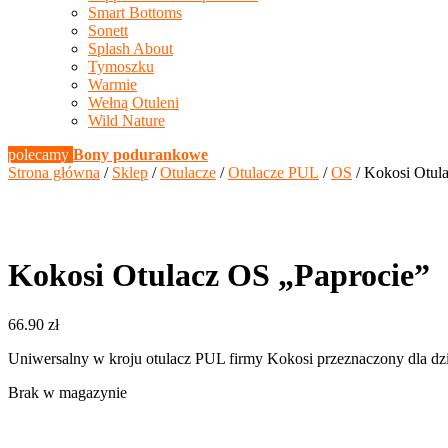
Smart Bottoms
Sonett
Splash About
Tymoszku
Warmie
Wełną Otuleni
Wild Nature
polecamy
Bony podurankowe
Strona główna
/
Sklep
/
Otulacze
/
Otulacze PUL
/
OS
/ Kokosi Otul
Kokosi Otulacz OS „Paprocie”
66.90
zł
Uniwersalny w kroju otulacz PUL firmy Kokosi przeznaczony dla dzi
Brak w magazynie