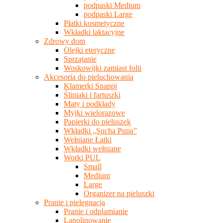
podpaski Medium
podpaski Large
Płatki kosmetyczne
Wkładki laktacyjne
Zdrowy dom
Olejki eteryczne
Sprzątanie
Woskowijki zamiast folii
Akcesoria do pieluchowania
Klamerki Snappi
Śliniaki i fartuszki
Maty i podkłady
Myjki wielorazowe
Papierki do pieluszek
Wkładki „Sucha Pupa”
Wełniane Łatki
Wkładki wełniane
Worki PUL
Small
Medium
Large
Organizer na pieluszki
Pranie i pielęgnacja
Pranie i odplamianie
Lanolinowanie