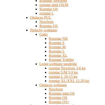
Rozmiar Newborn
rozmiar mini OS/M
Rozmiar OS
rozmiar L
Otulacze PUL
Newborn
Rozmiar OS
Pieluchy wełniane
Gatki
Rozmiar NB
Rozmiar S
Rozmiar M
Rozmiar L
Rozmiar XL
Rozmiar Toddler
Longi wełniane spodenki
rozmiar Newborn 3-6 kg
rozmiar S/M 5-9 kg
rozmiar L 10-15 kg
rozmiar XL/XXL 12-20 kg
Otulacze wełniane
Newborn
Rozmiar mini OS
Rozmiar OS
Rozmiar OS+