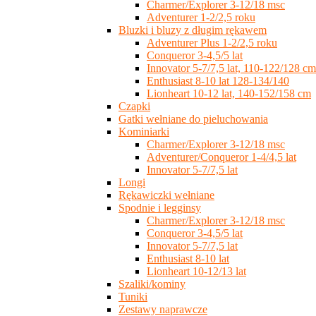
Charmer/Explorer 3-12/18 msc
Adventurer 1-2/2,5 roku
Bluzki i bluzy z długim rękawem
Adventurer Plus 1-2/2,5 roku
Conqueror 3-4,5/5 lat
Innovator 5-7/7,5 lat, 110-122/128 cm
Enthusiast 8-10 lat 128-134/140
Lionheart 10-12 lat, 140-152/158 cm
Czapki
Gatki wełniane do pieluchowania
Kominiarki
Charmer/Explorer 3-12/18 msc
Adventurer/Conqueror 1-4/4,5 lat
Innovator 5-7/7,5 lat
Longi
Rękawiczki wełniane
Spodnie i legginsy
Charmer/Explorer 3-12/18 msc
Conqueror 3-4,5/5 lat
Innovator 5-7/7,5 lat
Enthusiast 8-10 lat
Lionheart 10-12/13 lat
Szaliki/kominy
Tuniki
Zestawy naprawcze