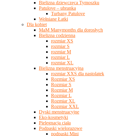
Bielizna dziewczęca Tymoszku
Patulove – ubranka
Turbany Patulove
Wełniane Łatki
Dla kobiet
MaM Manymonths dla dorosłych
Bielizna codzienna
rozmiar XS
rozmiar S
rozmiar M
rozmiar L
rozmiar XL
Bielizna menstruacyjna
rozmiar XXS dla nastolatek
Rozmiar XS
Rozmiar S
Rozmiar M
Rozmiar L
Rozmiar XL
Rozmiar XXL
Dyski menstruacyjne
Eko-kosmetyki
Pielęgnacja ciała
Podpaski wielorazowe
podpaski Mini