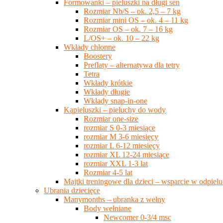
Formowanki – pieluszki na długi sen
Rozmiar Nb/S – ok. 2,5 – 7 kg
Rozmiar mini OS – ok. 4 – 11 kg
Rozmiar OS – ok. 7 – 16 kg
L/OS+ – ok. 10 – 22 kg
Wkłady chłonne
Boostery
Preflaty – alternatywa dla tetry
Tetra
Wkłady krótkie
Wkłady długie
Wkłady snap-in-one
Kąpieluszki – pieluchy do wody
Rozmiar one-size
rozmiar S 0-3 miesiące
rozmiar M 3-6 miesięcy
rozmiar L 6-12 miesięcy
rozmiar XL 12-24 miesiące
rozmiar XXL 1-3 lat
Rozmiar 4-5 lat
Majtki treningowe dla dzieci – wsparcie w odpie
Ubrania dziecięce
Manymonths – ubranka z wełny
Body wełniane
Newcomer 0-3/4 msc